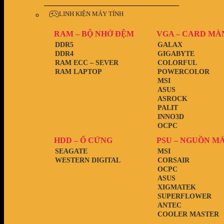
LINH KIỆN MÁY TÍNH
RAM – BỘ NHỚ ĐỆM
VGA – CARD MÀ
DDR5
GALAX
DDR4
GIGABYTE
RAM ECC – SEVER
COLORFUL
RAM LAPTOP
POWERCOLOR
MSI
ASUS
ASROCK
PALIT
INNO3D
OCPC
HDD – Ổ CỨNG
PSU – NGUỒN M
SEAGATE
MSI
WESTERN DIGITAL
CORSAIR
OCPC
ASUS
XIGMATEK
SUPERFLOWER
ANTEC
COOLER MASTER