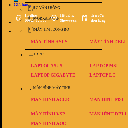
Giỏ hàng
PC VĂN PHÒNG
Hotline
Hệ thống
Tra cứu
WORKSTATION
0932.402.696
Showroom
đơn hàng
MÁY TÍNH ĐỒNG BỘ
MÁY TÍNH ASUS
MÁY TÍNH DELL
LAPTOP
LAPTOP ASUS
LAPTOP MSI
LAPTOP GIGABYTE
LAPTOP LG
MÀN HÌNH MÁY TÍNH
MÀN HÌNH ACER
MÀN HÌNH MSI
MÀN HÌNH VSP
MÀN HÌNH DELL
MÀN HÌNH AOC