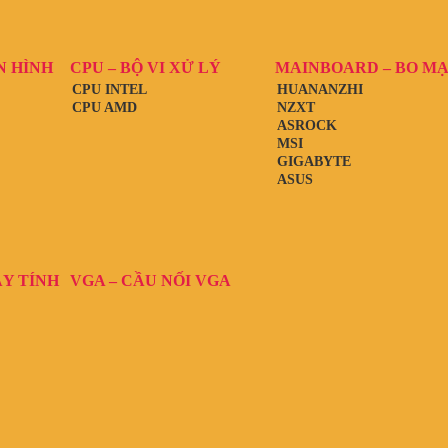
N HÌNH
CPU – BỘ VI XỬ LÝ
MAINBOARD – BO M
CPU INTEL
HUANANZHI
CPU AMD
NZXT
ASROCK
MSI
GIGABYTE
ASUS
ÁY TÍNH
VGA – CẦU NỐI VGA