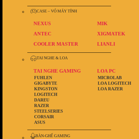
CASE – VỎ MÁY TÍNH
NEXUS
MIK
ANTEC
XIGMATEK
COOLER MASTER
LIANLI
TAI NGHE & LOA
TAI NGHE GAMING
LOA PC
FUHLEN
MICROLAB
GIGABYTE
LOA LOGITECH
KINGSTON
LOA RAZER
LOGITECH
DAREU
RAZER
STEELSERIES
CORSAIR
ASUS
BÀN-GHẾ GAMING