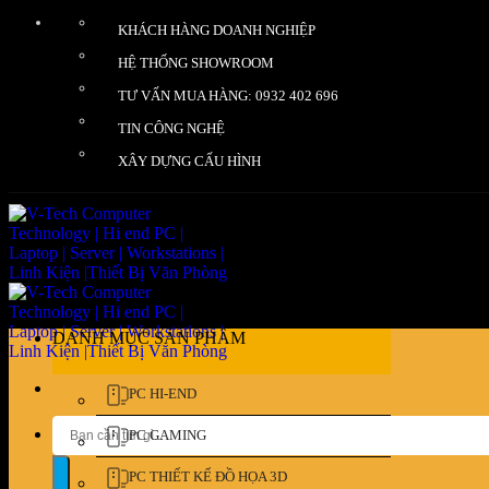
Bỏ
KHÁCH HÀNG DOANH NGHIỆP
qua
nội
HỆ THỐNG SHOWROOM
dung
TƯ VẤN MUA HÀNG: 0932 402 696
TIN CÔNG NGHỆ
XÂY DỰNG CẤU HÌNH
DANH MỤC SẢN PHẨM
PC HI-END
Tìm
PC GAMING
kiếm:
PC THIẾT KẾ ĐỒ HỌA 3D