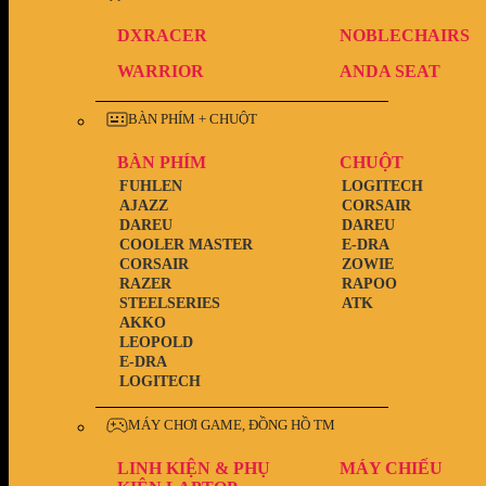
DXRACER
NOBLECHAIRS
WARRIOR
ANDA SEAT
BÀN PHÍM + CHUỘT
BÀN PHÍM
CHUỘT
FUHLEN
LOGITECH
AJAZZ
CORSAIR
DAREU
DAREU
COOLER MASTER
E-DRA
CORSAIR
ZOWIE
RAZER
RAPOO
STEELSERIES
ATK
AKKO
LEOPOLD
E-DRA
LOGITECH
MÁY CHƠI GAME, ĐỒNG HỒ TM
LINH KIỆN & PHỤ
MÁY CHIẾU