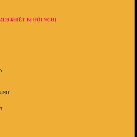
AMERA
THIẾT BỊ HỘI NGHỊ
Y
NINH
I