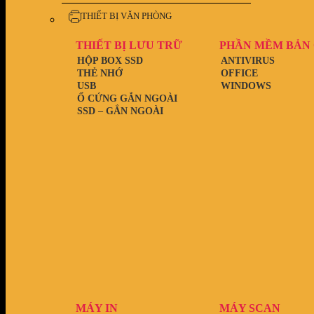
THIẾT BỊ VĂN PHÒNG
THIẾT BỊ LƯU TRỮ
PHẦN MỀM BẢN
HỘP BOX SSD
ANTIVIRUS
THẺ NHỚ
OFFICE
USB
WINDOWS
Ổ CỨNG GẮN NGOÀI
SSD – GẮN NGOÀI
MÁY IN
MÁY SCAN