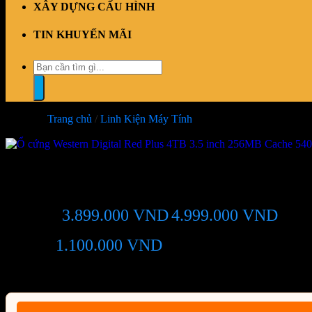
XÂY DỰNG CẤU HÌNH
TIN KHUYẾN MÃI
Tìm
kiếm:
Trang chủ
/
Linh Kiện Máy Tính
-22%
Ổ cứng Western Digital Red 
3.899.000
VND
4.999.000
VND
Giá chỉ còn:
-22%
1.100.000
VND
(Tiết kiệm:
)
Giá BiG Sale - Không áp dụng kèm các Khuyến Mãi khác