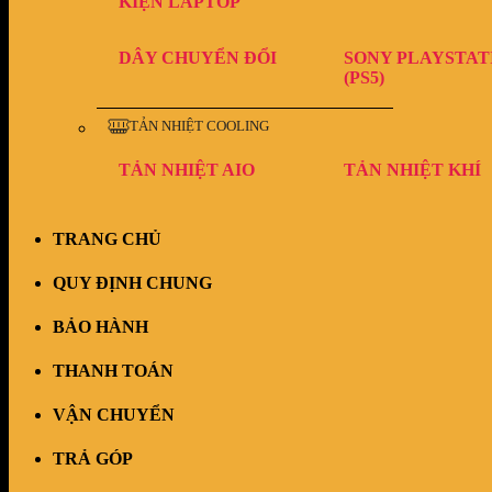
KIỆN LAPTOP
DÂY CHUYỂN ĐỔI
SONY PLAYSTAT
(PS5)
TẢN NHIỆT COOLING
TẢN NHIỆT AIO
TẢN NHIỆT KHÍ
TRANG CHỦ
QUY ĐỊNH CHUNG
BẢO HÀNH
THANH TOÁN
VẬN CHUYỂN
TRẢ GÓP