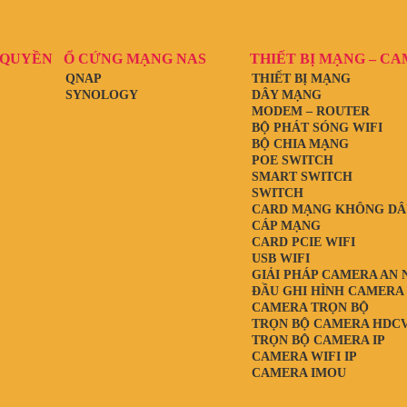
 QUYỀN
Ổ CỨNG MẠNG NAS
THIẾT BỊ MẠNG – C
QNAP
THIẾT BỊ MẠNG
SYNOLOGY
DÂY MẠNG
MODEM – ROUTER
BỘ PHÁT SÓNG WIFI
BỘ CHIA MẠNG
POE SWITCH
SMART SWITCH
SWITCH
CARD MẠNG KHÔNG DÂ
CÁP MẠNG
CARD PCIE WIFI
USB WIFI
GIẢI PHÁP CAMERA AN 
ĐẦU GHI HÌNH CAMERA
CAMERA TRỌN BỘ
TRỌN BỘ CAMERA HDCV
TRỌN BỘ CAMERA IP
CAMERA WIFI IP
CAMERA IMOU