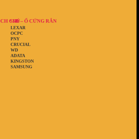
ẠCH CHỦ
SSD – Ổ CỨNG RẮN
LEXAR
OCPC
PNY
CRUCIAL
WD
ADATA
KINGSTON
SAMSUNG