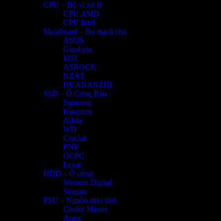
CPU – Bộ vi xử lý
CPU AMD
CPU Intel
Mainboard – Bo mạch chủ
ASUS
Gigabyte
MSI
ASROCK
NZXT
HUANANZHI
SSD – Ổ Cứng Rắn
Samsung
Kingston
Adata
WD
Crucial
PNY
OCPC
Lexar
HDD – Ổ cứng
Western Digital
Seagate
PSU – Nguồn máy tính
Cooler Master
Antec