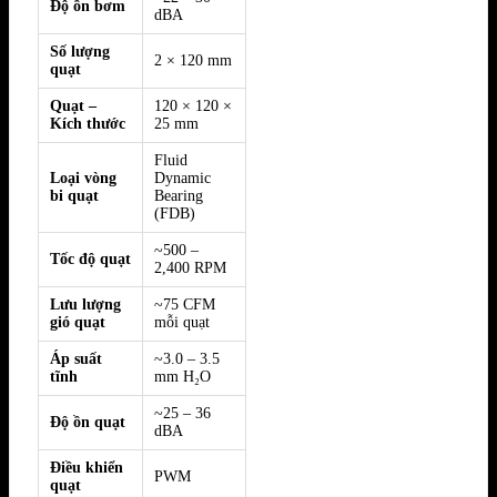
Độ ồn bơm
dBA
Số lượng
2 × 120 mm
quạt
Quạt –
120 × 120 ×
Kích thước
25 mm
Fluid
Loại vòng
Dynamic
bi quạt
Bearing
(FDB)
~500 –
Tốc độ quạt
2,400 RPM
Lưu lượng
~75 CFM
gió quạt
mỗi quạt
Áp suất
~3.0 – 3.5
tĩnh
mm H₂O
~25 – 36
Độ ồn quạt
dBA
Điều khiển
PWM
quạt