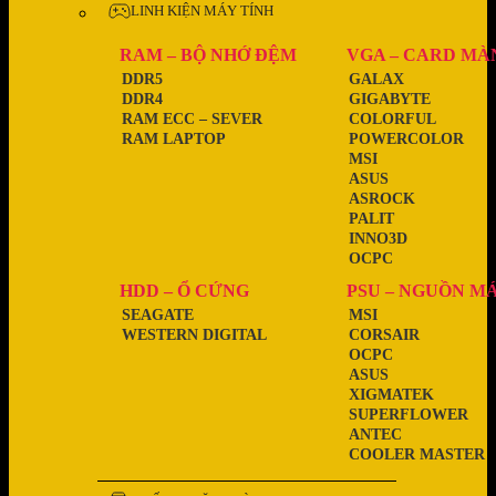
LINH KIỆN MÁY TÍNH
RAM – BỘ NHỚ ĐỆM
VGA – CARD MÀ
DDR5
GALAX
DDR4
GIGABYTE
RAM ECC – SEVER
COLORFUL
RAM LAPTOP
POWERCOLOR
MSI
ASUS
ASROCK
PALIT
INNO3D
OCPC
HDD – Ổ CỨNG
PSU – NGUỒN M
SEAGATE
MSI
WESTERN DIGITAL
CORSAIR
OCPC
ASUS
XIGMATEK
SUPERFLOWER
ANTEC
COOLER MASTER