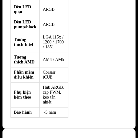
Đèn LED
ARGB
quạt
Đèn LED
ARGB
pump/block
LGA 115x /
Tương
1200 / 1700
thích Intel
/ 1851
Tương
AM4 / AM5
thích AMD
Phần mềm
Corsair
điều khiển
iCUE
Hub ARGB,
Phụ kiện
cáp PWM,
kèm theo
keo tản
nhiệt
Bảo hành
~5 năm