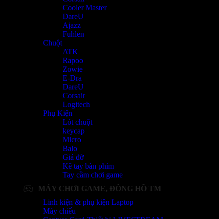
Cooler Master
DareU
Ajazz
Fuhlen
Chuột
ATK
Rapoo
Zowie
E-Dra
DareU
Corsair
Logitech
Phụ Kiện
Lót chuột
keycap
Micro
Balo
Giá đỡ
Kê tay bàn phím
Tay cầm chơi game
MÁY CHƠI GAME, ĐỒNG HỒ TM
Linh kiện & phụ kiện Laptop
Máy chiếu