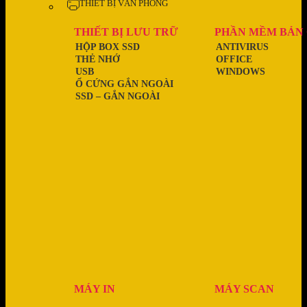
THIẾT BỊ VĂN PHÒNG
THIẾT BỊ LƯU TRỮ
PHẦN MỀM BẢN
HỘP BOX SSD
ANTIVIRUS
THẺ NHỚ
OFFICE
USB
WINDOWS
Ổ CỨNG GẮN NGOÀI
SSD – GẮN NGOÀI
MÁY IN
MÁY SCAN