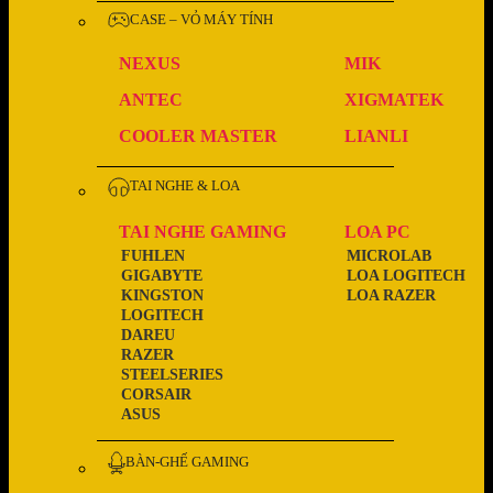
CASE – VỎ MÁY TÍNH
NEXUS
MIK
ANTEC
XIGMATEK
COOLER MASTER
LIANLI
TAI NGHE & LOA
TAI NGHE GAMING
LOA PC
FUHLEN
MICROLAB
GIGABYTE
LOA LOGITECH
KINGSTON
LOA RAZER
LOGITECH
DAREU
RAZER
STEELSERIES
CORSAIR
ASUS
BÀN-GHẾ GAMING