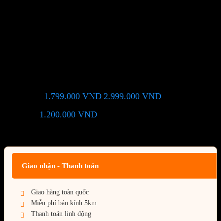
Tản nhiệt nước Corsair
NAUTILUS 240 ARGB –
White
1.799.000
VND
2.999.000
VND
Giá chỉ còn:
-40%
1.200.000
VND
(Tiết kiệm:
)
Giá BiG Sale - Không áp dụng kèm các Khuyến Mãi khác
Giao nhận - Thanh toán
Giao hàng toàn quốc
Miễn phí bán kính 5km
Thanh toán linh động