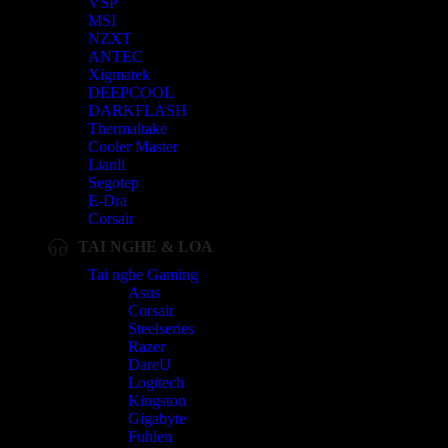
VSP
MSI
NZXT
ANTEC
Xigmatek
DEEPCOOL
DARKFLASH
Thermaltake
Cooler Master
Lianli
Segotep
E-Dra
Corsair
TAI NGHE & LOA
Tai nghe Gaming
Asus
Corsair
Steelseries
Razer
DareU
Logitech
Kingston
Gigabyte
Fuhlen