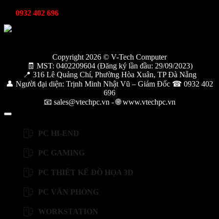
Kỹ thuật bảo hành
0932 402 696
Copyright 2026 © V-Tech Computer
🧾 MST: 0402209604 (Đăng ký lần đầu: 29/09/2023)
📍 316 Lê Quảng Chí, Phường Hòa Xuân, TP Đà Nẵng
👤 Người đại diện: Trịnh Minh Nhật Vũ – Giám Đốc ☎ 0932 402
696
📧 sales@vtechpc.vn - 🌐 www.vtechpc.vn
PC HI-END
PC GAMING
PC THIẾT KẾ ĐỒ HỌA 3D
PC VĂN PHÒNG
WORKSTATION