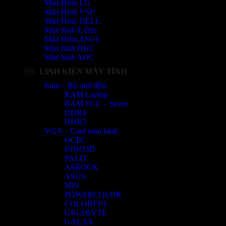
Màn Hình LG
Màn Hình VSP
Màn Hình DELL
Màn hình E-Dra
Màn Hình ASUS
Màn hình HKC
Màn hình AOC
LINH KIỆN MÁY TÍNH
Ram – Bộ nhớ đệm
RAM Laptop
RAM ECC – Sever
DDR4
DDR5
VGA – Card màn hình
OCPC
INNO3D
PALIT
ASROCK
ASUS
MSI
POWERCOLOR
COLORFUL
GIGABYTE
GALAX