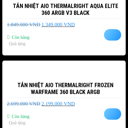
TẢN NHIỆT AIO THERMALRIGHT AQUA ELITE
360 ARGB V3 BLACK
Giá
Giá
1.849.000
VND
1.349.000
VND
gốc
hiện
là:
tại
Còn hàng
1.849.000 VND.
là:
Quà tặng
1.349.000 VND.
-19%
TẢN NHIỆT AIO THERMALRIGHT FROZEN
WARFRAME 360 BLACK ARGB
Giá
Giá
2.699.000
VND
2.199.000
VND
gốc
hiện
là:
tại
Còn hàng
2.699.000 VND.
là:
Quà tặng
2.199.000 VND.