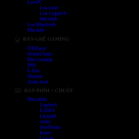
Loa PC
Loa razer
Loa Logitech
Microlab
Loa Bluetooth
Phụ kiện
BÀN-GHẾ GAMING
DXRacer
NobleChairs
Bàn Gaming
MSI
E-Dra
Warrior
Anda Seat
BÀN PHÍM + CHUỘT
Bàn phím
Logitech
E-DRA
Leopold
Akko
SteelSeries
Razer
Corsair