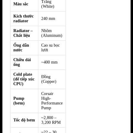
Trắng
Màu sắc
(White)
Kích thước
240 mm
radiator
Radiator –
Nhôm
Chất liệu
(Aluminum)
Ống dẫn
Cao su bọc
nước
lưới
Chiều dài
~400 mm
ống
Cold plate
Đồng
(đế tiếp xúc
(Copper)
CPU)
Corsair
Pump
High-
(bơm)
Performance
Pump
~2,800 –
Tốc độ bơm
3,200 RPM
~22 – 30