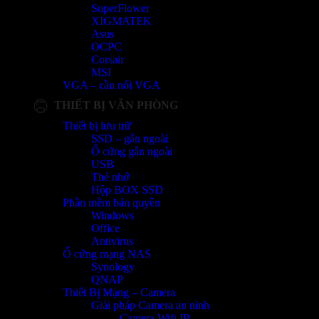
SuperFlower
XIGMATEK
Asus
OCPC
Corsair
MSI
VGA – cầu nối VGA
THIẾT BỊ VĂN PHÒNG
Thiết bị lưu trữ
SSD – gắn ngoài
Ổ cứng gắn ngoài
USB
Thẻ nhớ
Hộp BOX SSD
Phần mềm bản quyền
Windows
Office
Antivirus
Ổ cứng mạng NAS
Synology
QNAP
Thiết Bị Mạng – Camera
Giải pháp Camera an ninh
Camera Wifi IP