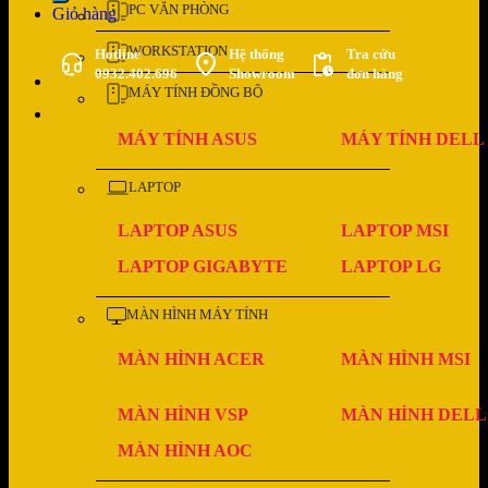
PC VĂN PHÒNG
Giỏ hàng
WORKSTATION
Hotline
Hệ thống
Tra cứu
0932.402.696
Showroom
đơn hàng
MÁY TÍNH ĐỒNG BỘ
MÁY TÍNH ASUS
MÁY TÍNH DELL
LAPTOP
LAPTOP ASUS
LAPTOP MSI
LAPTOP GIGABYTE
LAPTOP LG
MÀN HÌNH MÁY TÍNH
MÀN HÌNH ACER
MÀN HÌNH MSI
MÀN HÌNH VSP
MÀN HÌNH DELL
MÀN HÌNH AOC