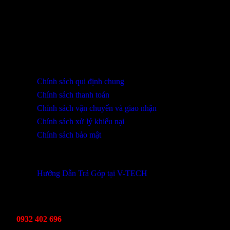
THÔNG TIN LIÊN HỆ
SHOWROOM ĐÀ NẴNG
316 Lê Quảng Chí, Phường Hòa Xuân, TP Đà Nẵng
0932 402 696 / 039.333.9969
HỖ TRỢ KHÁCH HÀNG
Chính sách qui định chung
Chính sách thanh toán
Chính sách vận chuyển và giao nhận
Chính sách xử lý khiếu nại
Chính sách bảo mật
THÔNG TIN KHUYẾN MÃI
Hướng Dẫn Trả Góp tại V-TECH
TỔNG ĐÀI HỖ TRỢ
Kinh Doanh
0932 402 696