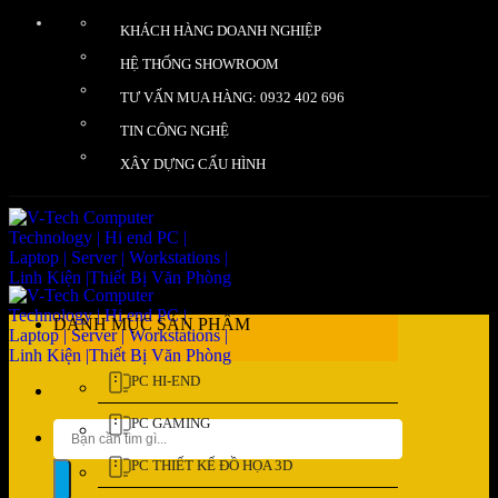
Bỏ
KHÁCH HÀNG DOANH NGHIỆP
qua
nội
HỆ THỐNG SHOWROOM
dung
TƯ VẤN MUA HÀNG: 0932 402 696
TIN CÔNG NGHỆ
XÂY DỰNG CẤU HÌNH
DANH MỤC SẢN PHẨM
PC HI-END
PC GAMING
Tìm
kiếm:
PC THIẾT KẾ ĐỒ HỌA 3D