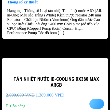
Thông số kỹ thuật
Hạng mục Thông số Loại tản nhiệt Tản nhiệt nước AIO (All-
in-One) Màu sắc Trắng (White) Kích thước radiator 240 mm
Radiator – Chất liệu Nhôm (Aluminum) Ống dẫn nước Cao
su bọc lưới Chiều dài ống ~400 mm Cold plate (đế tiếp xúc
CPU) Đồng (Copper) Pump (bơm) Corsair High-
Performance Pump Tốc độ bơm […]
Sản phẩm tương tự
-34%
TẢN NHIỆT NƯỚC ID-COOLING DX360 MAX
ARGB
Giá
Giá
2.090.000
VND
1.389.000
VND
gốc
hiện
là:
tại
Còn hàng
2.090.000 VND.
là: