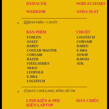
DXRACER
NOBLECHAIRS
WARRIOR
ANDA SEAT
BÀN PHÍM + CHUỘT
BÀN PHÍM
CHUỘT
FUHLEN
LOGITECH
AJAZZ
CORSAIR
DAREU
DAREU
COOLER MASTER
E-DRA
CORSAIR
ZOWIE
RAZER
RAPOO
STEELSERIES
ATK
AKKO
LEOPOLD
E-DRA
LOGITECH
MÁY CHƠI GAME, ĐỒNG HỒ TM
LINH KIỆN & PHỤ
MÁY CHIẾU
KIỆN LAPTOP