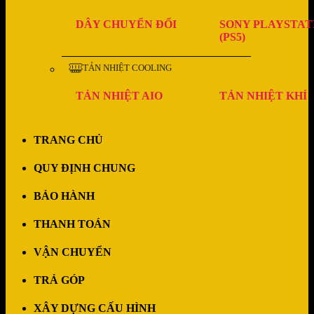
DÂY CHUYỂN ĐỔI
SONY PLAYSTAT
(PS5)
TẢN NHIỆT COOLING
TẢN NHIỆT AIO
TẢN NHIỆT KHÍ
TRANG CHỦ
QUY ĐỊNH CHUNG
BẢO HÀNH
THANH TOÁN
VẬN CHUYỂN
TRẢ GÓP
XÂY DỰNG CẤU HÌNH