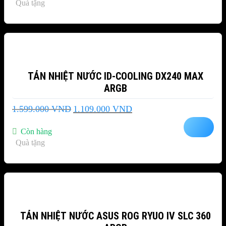
Quà tặng
1.389.000 VND.
-31%
TẢN NHIỆT NƯỚC ID-COOLING DX240 MAX
ARGB
Giá
Giá
1.599.000
VND
1.109.000
VND
gốc
hiện
là:
tại
Còn hàng
1.599.000 VND.
là:
Quà tặng
1.109.000 VND.
-9%
TẢN NHIỆT NƯỚC ASUS ROG RYUO IV SLC 360