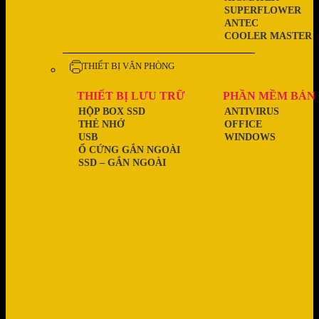
SUPERFLOWER
ANTEC
COOLER MASTER
THIẾT BỊ VĂN PHÒNG
THIẾT BỊ LƯU TRỮ
PHẦN MỀM BẢN
HỘP BOX SSD
ANTIVIRUS
THẺ NHỚ
OFFICE
USB
WINDOWS
Ổ CỨNG GẮN NGOÀI
SSD – GẮN NGOÀI