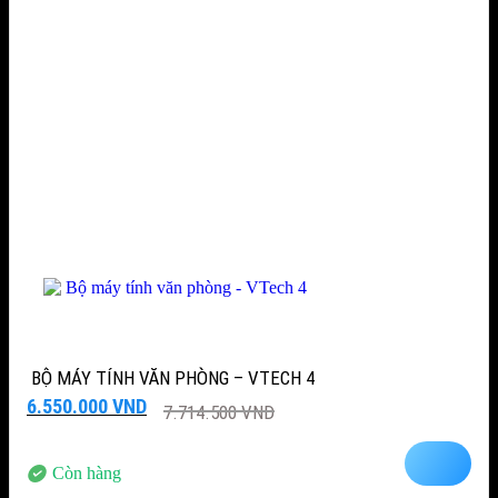
BỘ MÁY TÍNH VĂN PHÒNG – VTECH 4
Giá
Giá
6.550.000
VND
7.714.500
VND
gốc
hiện
là:
tại
7.714.500 VND.
là:
Còn hàng