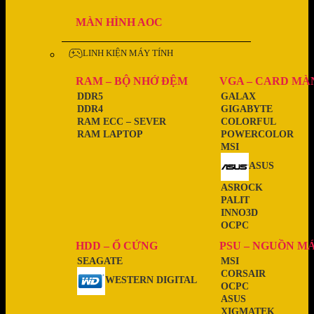
MÀN HÌNH AOC
LINH KIỆN MÁY TÍNH
RAM – BỘ NHỚ ĐỆM
VGA – CARD MÀ
DDR5
GALAX
DDR4
GIGABYTE
RAM ECC – SEVER
COLORFUL
RAM LAPTOP
POWERCOLOR
MSI
ASUS
ASROCK
PALIT
INNO3D
OCPC
HDD – Ổ CỨNG
PSU – NGUỒN M
SEAGATE
MSI
CORSAIR
WESTERN DIGITAL
OCPC
ASUS
XIGMATEK