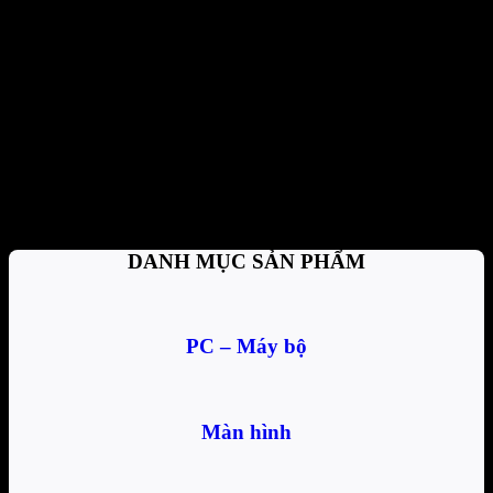
Đổi trả dễ dàng
1 đổi 1 trong vòng 7 ngày
Thanh toán tiện lợi
Trả tiền mặt, CK, trả góp 0%
Hỗ trợ nhiệt tình
Tư vấn, giải đáp mọi thắc mắc
DANH MỤC SẢN PHẨM
PC – Máy bộ
Màn hình