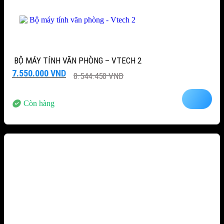
BỘ MÁY TÍNH VĂN PHÒNG – VTECH 2
Giá
Giá
7.550.000
VND
8.544.450
VND
gốc
hiện
là:
tại
8.544.450 VND.
là:
Còn hàng
7.550.000 VND.
-15%