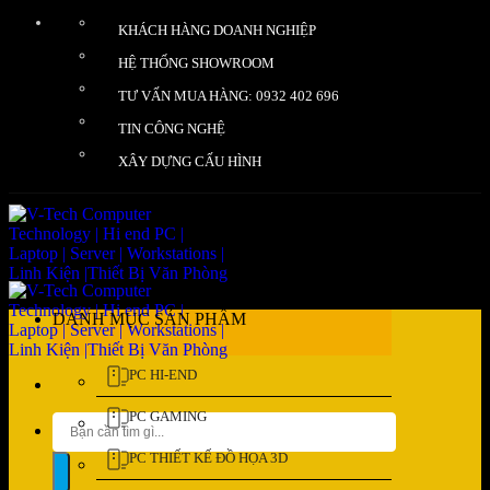
Bỏ
KHÁCH HÀNG DOANH NGHIỆP
qua
nội
HỆ THỐNG SHOWROOM
dung
TƯ VẤN MUA HÀNG: 0932 402 696
TIN CÔNG NGHỆ
XÂY DỰNG CẤU HÌNH
DANH MỤC SẢN PHẨM
PC HI-END
PC GAMING
Tìm
kiếm:
PC THIẾT KẾ ĐỒ HỌA 3D