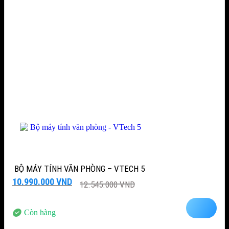
BỘ MÁY TÍNH VĂN PHÒNG – VTECH 5
Giá
Giá
10.990.000
VND
12.545.000
VND
gốc
hiện
là:
tại
12.545.000 VND.
là:
Còn hàng
10.990.000 VND.