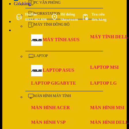
PC VĂN PHÒNG
Giỏ hàng
WORKSTATION
Hotline
Hệ thống
Tra cứu
0932.402.696
Showroom
đơn hàng
MÁY TÍNH ĐỒNG BỘ
MÁY TÍNH DELL
MÁY TÍNH ASUS
LAPTOP
LAPTOP MSI
LAPTOP ASUS
LAPTOP GIGABYTE
LAPTOP LG
MÀN HÌNH MÁY TÍNH
MÀN HÌNH ACER
MÀN HÌNH MSI
MÀN HÌNH VSP
MÀN HÌNH DELL