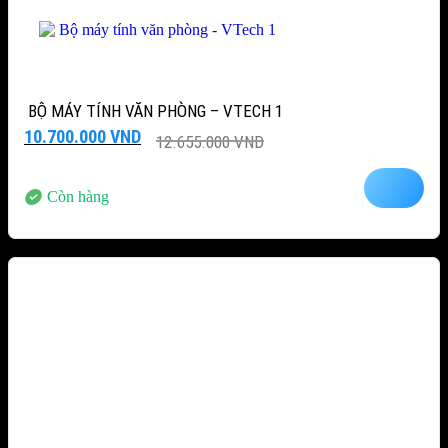
BỘ MÁY TÍNH VĂN PHÒNG – VTECH 1
Giá
Giá
10.700.000
VND
12.655.000
VND
gốc
hiện
là:
tại
12.655.000 VND.
là:
Còn hàng
10.700.000 VND.
-12%