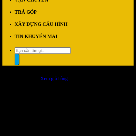
TRẢ GÓP
XÂY DỰNG CẤU HÌNH
TIN KHUYẾN MÃI
Tìm
kiếm:
“Màn hình VSP IP2510W2 24.5″ FAST-IPS FHD 180Hz” đã được
thêm vào giỏ hàng.
Xem giỏ hàng