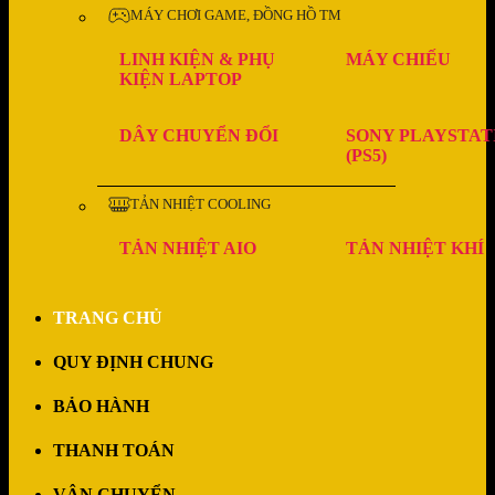
MÁY CHƠI GAME, ĐỒNG HỒ TM
LINH KIỆN & PHỤ
MÁY CHIẾU
KIỆN LAPTOP
DÂY CHUYỂN ĐỔI
SONY PLAYSTAT
(PS5)
TẢN NHIỆT COOLING
TẢN NHIỆT AIO
TẢN NHIỆT KHÍ
TRANG CHỦ
QUY ĐỊNH CHUNG
BẢO HÀNH
THANH TOÁN
VẬN CHUYỂN