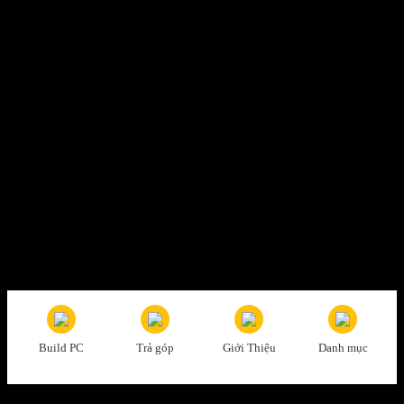
Đổi trả dễ dàng
1 đổi 1 trong vòng 7 ngày
Thanh toán tiện lợi
Trả tiền mặt, CK, trả góp 0%
Hỗ trợ nhiệt tình
Tư vấn, giải đáp mọi thắc mắc
Build PC
Trả góp
Giới Thiệu
Danh mục