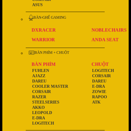
ASUS
BÀN-GHẾ GAMING
DXRACER
NOBLECHAIRS
WARRIOR
ANDA SEAT
BÀN PHÍM + CHUỘT
BÀN PHÍM
CHUỘT
FUHLEN
LOGITECH
AJAZZ
CORSAIR
DAREU
DAREU
COOLER MASTER
E-DRA
CORSAIR
ZOWIE
RAZER
RAPOO
STEELSERIES
ATK
AKKO
LEOPOLD
E-DRA
LOGITECH