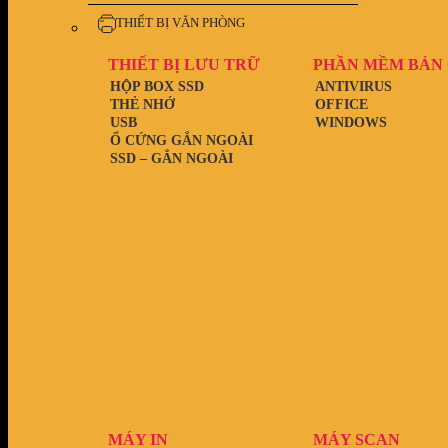
THIẾT BỊ VĂN PHÒNG
THIẾT BỊ LƯU TRỮ
PHẦN MỀM BẢN
HỘP BOX SSD
ANTIVIRUS
THẺ NHỚ
OFFICE
USB
WINDOWS
Ổ CỨNG GẮN NGOÀI
SSD – GẮN NGOÀI
MÁY IN
MÁY SCAN