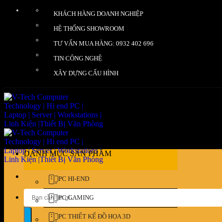
Bỏ
KHÁCH HÀNG DOANH NGHIỆP
qua
nội
HỆ THỐNG SHOWROOM
dung
TƯ VẤN MUA HÀNG: 0932 402 696
TIN CÔNG NGHỆ
XÂY DỰNG CẤU HÌNH
DANH MỤC SẢN PHẨM
PC HI-END
Tìm
PC GAMING
kiếm:
PC THIẾT KẾ ĐỒ HỌA 3D