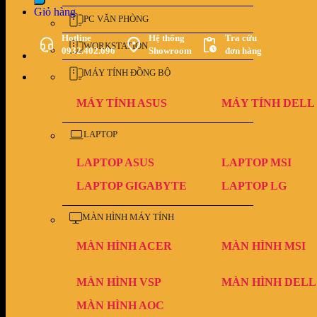
Giỏ hàng
PC VĂN PHÒNG
Hotline
Hệ thống
Tra cứu
WORKSTATION
0932.402.696
Showroom
đơn hàng
MÁY TÍNH ĐỒNG BỘ
MÁY TÍNH ASUS
MÁY TÍNH DELL
LAPTOP
LAPTOP ASUS
LAPTOP MSI
LAPTOP GIGABYTE
LAPTOP LG
MÀN HÌNH MÁY TÍNH
MÀN HÌNH ACER
MÀN HÌNH MSI
MÀN HÌNH VSP
MÀN HÌNH DELL
MÀN HÌNH AOC