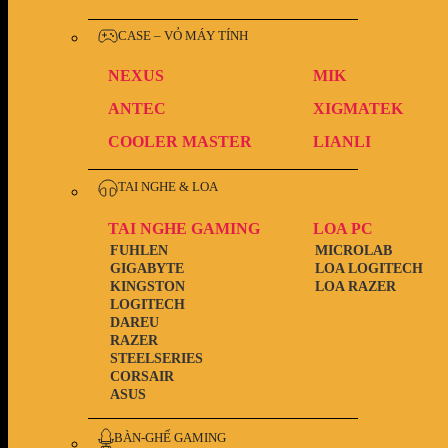
CASE – VỎ MÁY TÍNH
NEXUS
MIK
ANTEC
XIGMATEK
COOLER MASTER
LIANLI
TAI NGHE & LOA
TAI NGHE GAMING
LOA PC
FUHLEN
MICROLAB
GIGABYTE
LOA LOGITECH
KINGSTON
LOA RAZER
LOGITECH
DAREU
RAZER
STEELSERIES
CORSAIR
ASUS
BÀN-GHẾ GAMING