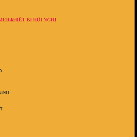
AMERA
THIẾT BỊ HỘI NGHỊ
Y
NINH
I