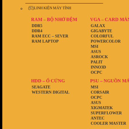
LINH KIỆN MÁY TÍNH
RAM – BỘ NHỚ ĐỆM
VGA – CARD MÀ
DDR5
GALAX
DDR4
GIGABYTE
RAM ECC – SEVER
COLORFUL
RAM LAPTOP
POWERCOLOR
MSI
ASUS
ASROCK
PALIT
INNO3D
OCPC
HDD – Ổ CỨNG
PSU – NGUỒN M
SEAGATE
MSI
WESTERN DIGITAL
CORSAIR
OCPC
ASUS
XIGMATEK
SUPERFLOWER
ANTEC
COOLER MASTER