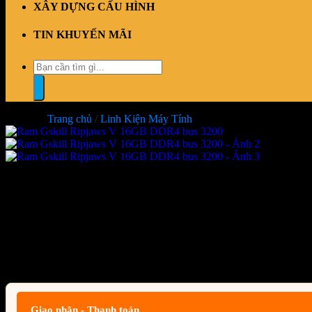
XÂY DỰNG CẤU HÌNH
TIN KHUYẾN MÃI
Tìm
kiếm:
Trang chủ
/
Linh Kiện Máy Tính
Ram Gskill Ripjaws V 16GB DD
Giá:
Liên hệ
Giao nhận - Thanh toán