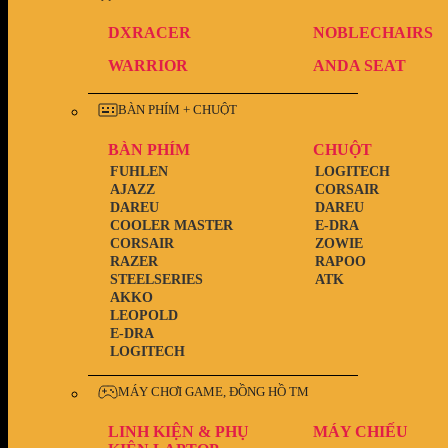
DXRACER
NOBLECHAIRS
WARRIOR
ANDA SEAT
BÀN PHÍM + CHUỘT
BÀN PHÍM
CHUỘT
FUHLEN
LOGITECH
AJAZZ
CORSAIR
DAREU
DAREU
COOLER MASTER
E-DRA
CORSAIR
ZOWIE
RAZER
RAPOO
STEELSERIES
ATK
AKKO
LEOPOLD
E-DRA
LOGITECH
MÁY CHƠI GAME, ĐỒNG HỒ TM
LINH KIỆN & PHỤ
MÁY CHIẾU