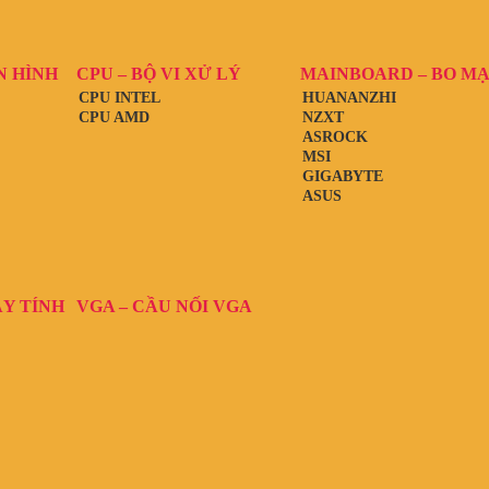
N HÌNH
CPU – BỘ VI XỬ LÝ
MAINBOARD – BO M
CPU INTEL
HUANANZHI
CPU AMD
NZXT
ASROCK
MSI
GIGABYTE
ASUS
ÁY TÍNH
VGA – CẦU NỐI VGA