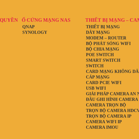
 QUYỀN
Ổ CỨNG MẠNG NAS
THIẾT BỊ MẠNG – C
QNAP
THIẾT BỊ MẠNG
SYNOLOGY
DÂY MẠNG
MODEM – ROUTER
BỘ PHÁT SÓNG WIFI
BỘ CHIA MẠNG
POE SWITCH
SMART SWITCH
SWITCH
CARD MẠNG KHÔNG DÂ
CÁP MẠNG
CARD PCIE WIFI
USB WIFI
GIẢI PHÁP CAMERA AN 
ĐẦU GHI HÌNH CAMERA
CAMERA TRỌN BỘ
TRỌN BỘ CAMERA HDCV
TRỌN BỘ CAMERA IP
CAMERA WIFI IP
CAMERA IMOU