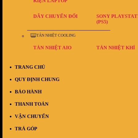
KIỆN LAPTOP
DÂY CHUYỂN ĐỔI
SONY PLAYSTAT
(PS5)
TẢN NHIỆT COOLING
TẢN NHIỆT AIO
TẢN NHIỆT KHÍ
TRANG CHỦ
QUY ĐỊNH CHUNG
BẢO HÀNH
THANH TOÁN
VẬN CHUYỂN
TRẢ GÓP