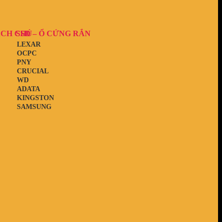
ẠCH CHỦ
SSD – Ổ CỨNG RẮN
LEXAR
OCPC
PNY
CRUCIAL
WD
ADATA
KINGSTON
SAMSUNG