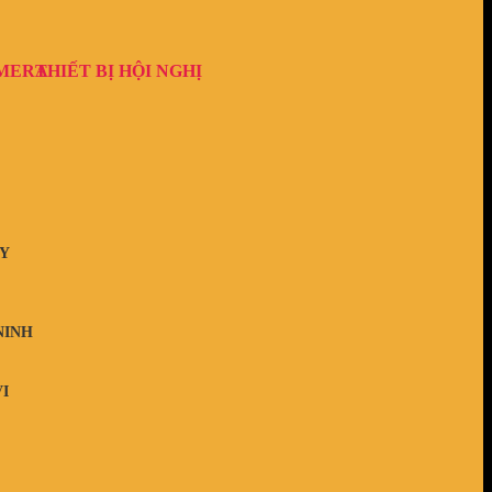
AMERA
THIẾT BỊ HỘI NGHỊ
Y
NINH
I