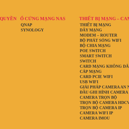
 QUYỀN
Ổ CỨNG MẠNG NAS
THIẾT BỊ MẠNG – C
QNAP
THIẾT BỊ MẠNG
SYNOLOGY
DÂY MẠNG
MODEM – ROUTER
BỘ PHÁT SÓNG WIFI
BỘ CHIA MẠNG
POE SWITCH
SMART SWITCH
SWITCH
CARD MẠNG KHÔNG DÂ
CÁP MẠNG
CARD PCIE WIFI
USB WIFI
GIẢI PHÁP CAMERA AN 
ĐẦU GHI HÌNH CAMERA
CAMERA TRỌN BỘ
TRỌN BỘ CAMERA HDCV
TRỌN BỘ CAMERA IP
CAMERA WIFI IP
CAMERA IMOU