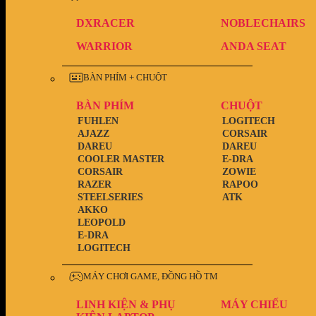
DXRACER
NOBLECHAIRS
WARRIOR
ANDA SEAT
BÀN PHÍM + CHUỘT
BÀN PHÍM
CHUỘT
FUHLEN
LOGITECH
AJAZZ
CORSAIR
DAREU
DAREU
COOLER MASTER
E-DRA
CORSAIR
ZOWIE
RAZER
RAPOO
STEELSERIES
ATK
AKKO
LEOPOLD
E-DRA
LOGITECH
MÁY CHƠI GAME, ĐỒNG HỒ TM
LINH KIỆN & PHỤ
MÁY CHIẾU