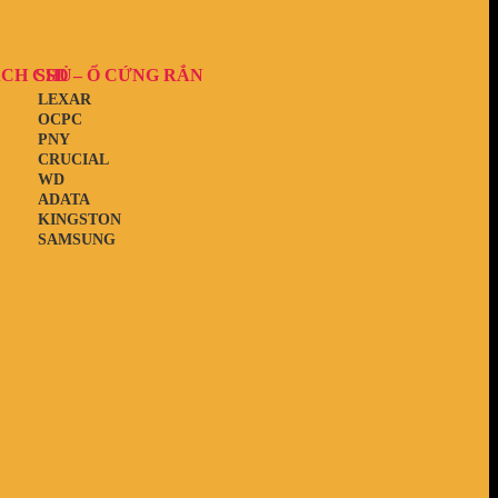
ẠCH CHỦ
SSD – Ổ CỨNG RẮN
LEXAR
OCPC
PNY
CRUCIAL
WD
ADATA
KINGSTON
SAMSUNG