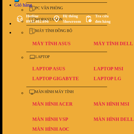
Giỏ hàng
PC VĂN PHÒNG
Hotline
Hệ thống
Tra cứu
WORKSTATION
0932.402.696
Showroom
đơn hàng
MÁY TÍNH ĐỒNG BỘ
MÁY TÍNH ASUS
MÁY TÍNH DELL
LAPTOP
LAPTOP ASUS
LAPTOP MSI
LAPTOP GIGABYTE
LAPTOP LG
MÀN HÌNH MÁY TÍNH
MÀN HÌNH ACER
MÀN HÌNH MSI
MÀN HÌNH VSP
MÀN HÌNH DELL
MÀN HÌNH AOC