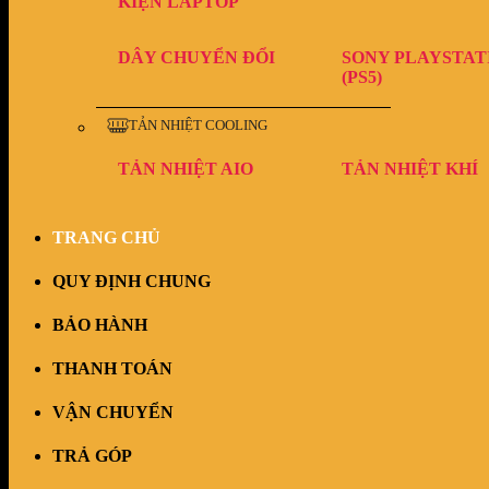
KIỆN LAPTOP
DÂY CHUYỂN ĐỔI
SONY PLAYSTAT
(PS5)
TẢN NHIỆT COOLING
TẢN NHIỆT AIO
TẢN NHIỆT KHÍ
TRANG CHỦ
QUY ĐỊNH CHUNG
BẢO HÀNH
THANH TOÁN
VẬN CHUYỂN
TRẢ GÓP