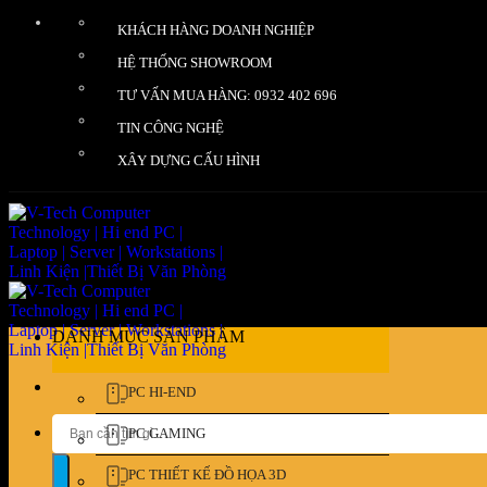
Bỏ
KHÁCH HÀNG DOANH NGHIỆP
qua
nội
HỆ THỐNG SHOWROOM
dung
TƯ VẤN MUA HÀNG: 0932 402 696
TIN CÔNG NGHỆ
XÂY DỰNG CẤU HÌNH
DANH MỤC SẢN PHẨM
PC HI-END
Tìm
PC GAMING
kiếm:
PC THIẾT KẾ ĐỒ HỌA 3D