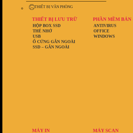
THIẾT BỊ VĂN PHÒNG
THIẾT BỊ LƯU TRỮ
PHẦN MỀM BẢN
HỘP BOX SSD
ANTIVIRUS
THẺ NHỚ
OFFICE
USB
WINDOWS
Ổ CỨNG GẮN NGOÀI
SSD – GẮN NGOÀI
MÁY IN
MÁY SCAN