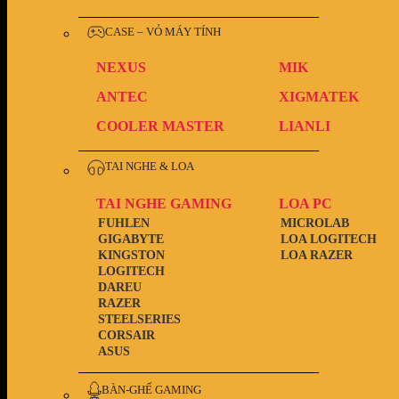
CASE – VỎ MÁY TÍNH
NEXUS
MIK
ANTEC
XIGMATEK
COOLER MASTER
LIANLI
TAI NGHE & LOA
TAI NGHE GAMING
LOA PC
FUHLEN
MICROLAB
GIGABYTE
LOA LOGITECH
KINGSTON
LOA RAZER
LOGITECH
DAREU
RAZER
STEELSERIES
CORSAIR
ASUS
BÀN-GHẾ GAMING