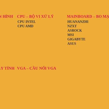
N HÌNH
CPU – BỘ VI XỬ LÝ
MAINBOARD – BO M
CPU INTEL
HUANANZHI
CPU AMD
NZXT
ASROCK
MSI
GIGABYTE
ASUS
ÁY TÍNH
VGA – CẦU NỐI VGA