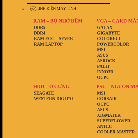
LINH KIỆN MÁY TÍNH
RAM – BỘ NHỚ ĐỆM
VGA – CARD MÀ
DDR5
GALAX
DDR4
GIGABYTE
RAM ECC – SEVER
COLORFUL
RAM LAPTOP
POWERCOLOR
MSI
ASUS
ASROCK
PALIT
INNO3D
OCPC
HDD – Ổ CỨNG
PSU – NGUỒN M
SEAGATE
MSI
WESTERN DIGITAL
CORSAIR
OCPC
ASUS
XIGMATEK
SUPERFLOWER
ANTEC
COOLER MASTER