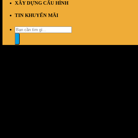
XÂY DỰNG CẤU HÌNH
TIN KHUYẾN MÃI
Tìm
kiếm:
“Tản nhiệt nước Corsair NAUTILUS 240 ARGB – White” đã được t
Đổi trả dễ dàng
1 đổi 1 trong vòng 7 ngày