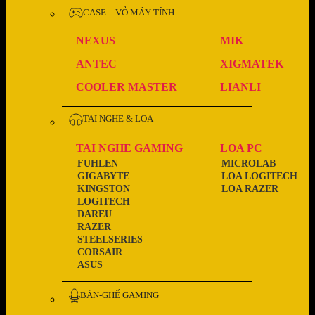
CASE – VỎ MÁY TÍNH
NEXUS
MIK
ANTEC
XIGMATEK
COOLER MASTER
LIANLI
TAI NGHE & LOA
TAI NGHE GAMING
LOA PC
FUHLEN
MICROLAB
GIGABYTE
LOA LOGITECH
KINGSTON
LOA RAZER
LOGITECH
DAREU
RAZER
STEELSERIES
CORSAIR
ASUS
BÀN-GHẾ GAMING