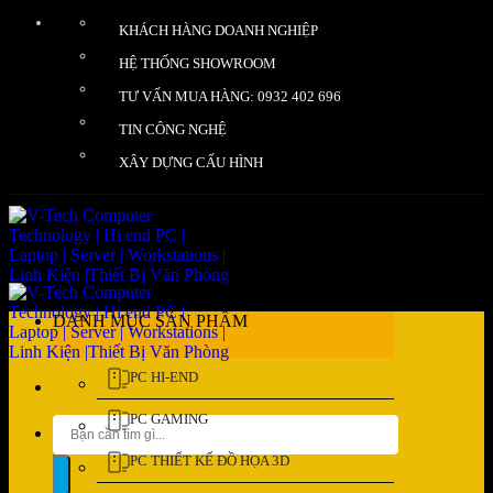
Bỏ
KHÁCH HÀNG DOANH NGHIỆP
qua
nội
HỆ THỐNG SHOWROOM
dung
TƯ VẤN MUA HÀNG: 0932 402 696
TIN CÔNG NGHỆ
XÂY DỰNG CẤU HÌNH
DANH MỤC SẢN PHẨM
PC HI-END
PC GAMING
Tìm
kiếm:
PC THIẾT KẾ ĐỒ HỌA 3D