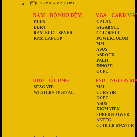
LINH KIỆN MÁY TÍNH
RAM – BỘ NHỚ ĐỆM
VGA – CARD MÀ
DDR5
GALAX
DDR4
GIGABYTE
RAM ECC – SEVER
COLORFUL
RAM LAPTOP
POWERCOLOR
MSI
ASUS
ASROCK
PALIT
INNO3D
OCPC
HDD – Ổ CỨNG
PSU – NGUỒN M
SEAGATE
MSI
WESTERN DIGITAL
CORSAIR
OCPC
ASUS
XIGMATEK
SUPERFLOWER
ANTEC
COOLER MASTER