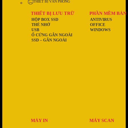
THIẾT BỊ VĂN PHÒNG
THIẾT BỊ LƯU TRỮ
PHẦN MỀM BẢN
HỘP BOX SSD
ANTIVIRUS
THẺ NHỚ
OFFICE
USB
WINDOWS
Ổ CỨNG GẮN NGOÀI
SSD – GẮN NGOÀI
MÁY IN
MÁY SCAN