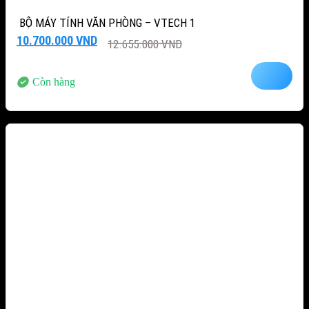
BỘ MÁY TÍNH VĂN PHÒNG – VTECH 1
Giá
Giá
10.700.000
VND
12.655.000
VND
gốc
hiện
là:
tại
12.655.000 VND.
là:
Còn hàng
10.700.000 VND.
-12%