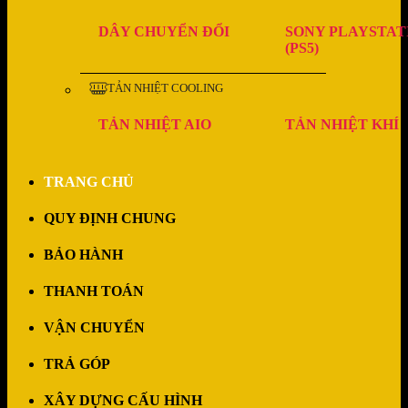
DÂY CHUYỂN ĐỔI
SONY PLAYSTAT
(PS5)
TẢN NHIỆT COOLING
TẢN NHIỆT AIO
TẢN NHIỆT KHÍ
TRANG CHỦ
QUY ĐỊNH CHUNG
BẢO HÀNH
THANH TOÁN
VẬN CHUYỂN
TRẢ GÓP
XÂY DỰNG CẤU HÌNH