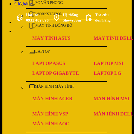
PC VĂN PHÒNG
Giỏ hàng
WORKSTATION
Hotline
Hệ thống
Tra cứu
0932.402.696
Showroom
đơn hàng
MÁY TÍNH ĐỒNG BỘ
MÁY TÍNH ASUS
MÁY TÍNH DELL
LAPTOP
LAPTOP ASUS
LAPTOP MSI
LAPTOP GIGABYTE
LAPTOP LG
MÀN HÌNH MÁY TÍNH
MÀN HÌNH ACER
MÀN HÌNH MSI
MÀN HÌNH VSP
MÀN HÌNH DELL
MÀN HÌNH AOC