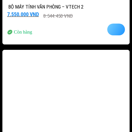
BỘ MÁY TÍNH VĂN PHÒNG – VTECH 2
Giá
Giá
7.550.000
VND
8.544.450
VND
gốc
hiện
là:
tại
8.544.450 VND.
là:
Còn hàng
7.550.000 VND.
-15%