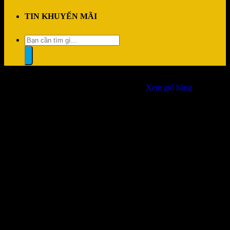
TIN KHUYẾN MÃI
Tìm
kiếm:
“Ổ cứng Western Digital Purple 2TB 64MB Cache 5400RPM
WD23PURZ” đã được thêm vào giỏ hàng.
Xem giỏ hàng
Đổi trả dễ dàng
1 đổi 1 trong vòng 7 ngày