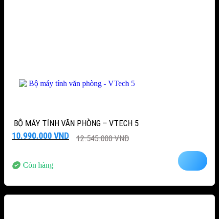
BỘ MÁY TÍNH VĂN PHÒNG – VTECH 5
Giá
Giá
10.990.000
VND
12.545.000
VND
gốc
hiện
là:
tại
12.545.000 VND.
là:
Còn hàng
10.990.000 VND.
-12%