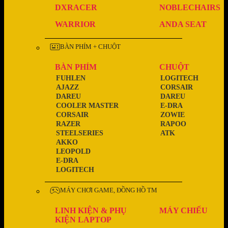
DXRACER
NOBLECHAIRS
WARRIOR
ANDA SEAT
BÀN PHÍM + CHUỘT
BÀN PHÍM
CHUỘT
FUHLEN
LOGITECH
AJAZZ
CORSAIR
DAREU
DAREU
COOLER MASTER
E-DRA
CORSAIR
ZOWIE
RAZER
RAPOO
STEELSERIES
ATK
AKKO
LEOPOLD
E-DRA
LOGITECH
MÁY CHƠI GAME, ĐỒNG HỒ TM
LINH KIỆN & PHỤ
MÁY CHIẾU
KIỆN LAPTOP