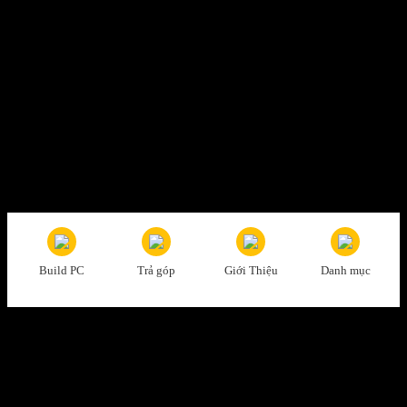
Thanh toán tiện lợi
Trả tiền mặt, CK, trả góp 0%
Hỗ trợ nhiệt tình
Tư vấn, giải đáp mọi thắc mắc
Build PC
Trả góp
Giới Thiệu
Danh mục
Đổi trả dễ dàng
1 đổi 1 trong vòng 7 ngày