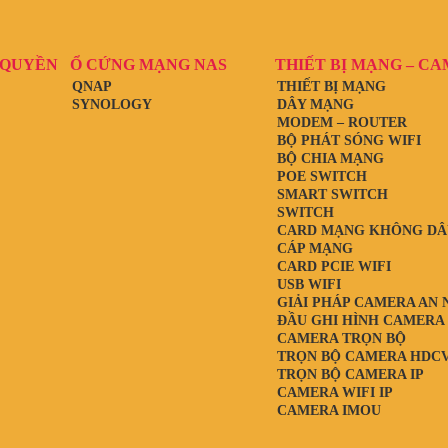
 QUYỀN
Ổ CỨNG MẠNG NAS
THIẾT BỊ MẠNG – C
QNAP
THIẾT BỊ MẠNG
SYNOLOGY
DÂY MẠNG
MODEM – ROUTER
BỘ PHÁT SÓNG WIFI
BỘ CHIA MẠNG
POE SWITCH
SMART SWITCH
SWITCH
CARD MẠNG KHÔNG DÂ
CÁP MẠNG
CARD PCIE WIFI
USB WIFI
GIẢI PHÁP CAMERA AN 
ĐẦU GHI HÌNH CAMERA
CAMERA TRỌN BỘ
TRỌN BỘ CAMERA HDCV
TRỌN BỘ CAMERA IP
CAMERA WIFI IP
CAMERA IMOU