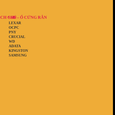
ẠCH CHỦ
SSD – Ổ CỨNG RẮN
LEXAR
OCPC
PNY
CRUCIAL
WD
ADATA
KINGSTON
SAMSUNG