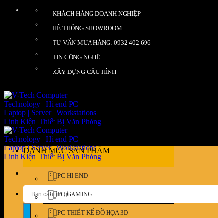
Bỏ
KHÁCH HÀNG DOANH NGHIỆP
qua
nội
HỆ THỐNG SHOWROOM
dung
TƯ VẤN MUA HÀNG: 0932 402 696
TIN CÔNG NGHỆ
XÂY DỰNG CẤU HÌNH
DANH MỤC SẢN PHẨM
PC HI-END
Tìm
PC GAMING
kiếm:
PC THIẾT KẾ ĐỒ HỌA 3D