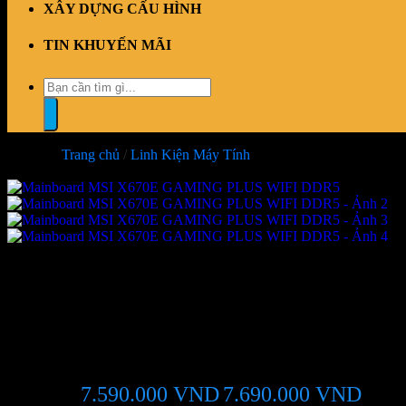
XÂY DỰNG CẤU HÌNH
TIN KHUYẾN MÃI
Tìm
kiếm:
Trang chủ
/
Linh Kiện Máy Tính
-1%
Mainboard MSI X670E GAMI
7.590.000
VND
7.690.000
VND
Giá chỉ còn:
-1%