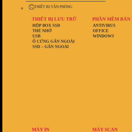
THIẾT BỊ VĂN PHÒNG
THIẾT BỊ LƯU TRỮ
PHẦN MỀM BẢN
HỘP BOX SSD
ANTIVIRUS
THẺ NHỚ
OFFICE
USB
WINDOWS
Ổ CỨNG GẮN NGOÀI
SSD – GẮN NGOÀI
MÁY IN
MÁY SCAN