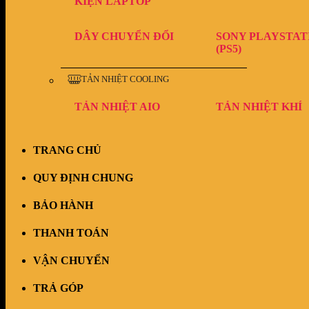
KIỆN LAPTOP
DÂY CHUYỂN ĐỔI
SONY PLAYSTAT
(PS5)
TẢN NHIỆT COOLING
TẢN NHIỆT AIO
TẢN NHIỆT KHÍ
TRANG CHỦ
QUY ĐỊNH CHUNG
BẢO HÀNH
THANH TOÁN
VẬN CHUYỂN
TRẢ GÓP