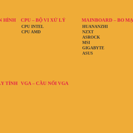
N HÌNH
CPU – BỘ VI XỬ LÝ
MAINBOARD – BO M
CPU INTEL
HUANANZHI
CPU AMD
NZXT
ASROCK
MSI
GIGABYTE
ASUS
ÁY TÍNH
VGA – CẦU NỐI VGA