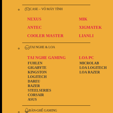
CASE – VỎ MÁY TÍNH
NEXUS
MIK
ANTEC
XIGMATEK
COOLER MASTER
LIANLI
TAI NGHE & LOA
TAI NGHE GAMING
LOA PC
FUHLEN
MICROLAB
GIGABYTE
LOA LOGITECH
KINGSTON
LOA RAZER
LOGITECH
DAREU
RAZER
STEELSERIES
CORSAIR
ASUS
BÀN-GHẾ GAMING