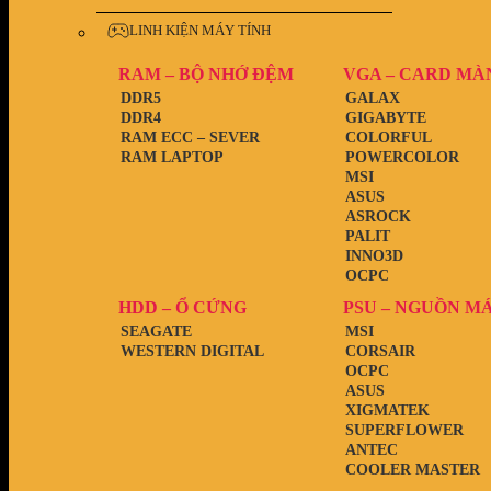
LINH KIỆN MÁY TÍNH
RAM – BỘ NHỚ ĐỆM
VGA – CARD MÀ
DDR5
GALAX
DDR4
GIGABYTE
RAM ECC – SEVER
COLORFUL
RAM LAPTOP
POWERCOLOR
MSI
ASUS
ASROCK
PALIT
INNO3D
OCPC
HDD – Ổ CỨNG
PSU – NGUỒN M
SEAGATE
MSI
WESTERN DIGITAL
CORSAIR
OCPC
ASUS
XIGMATEK
SUPERFLOWER
ANTEC
COOLER MASTER