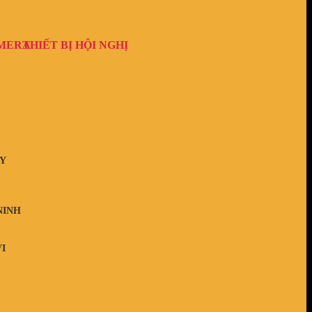
AMERA
THIẾT BỊ HỘI NGHỊ
Y
NINH
I