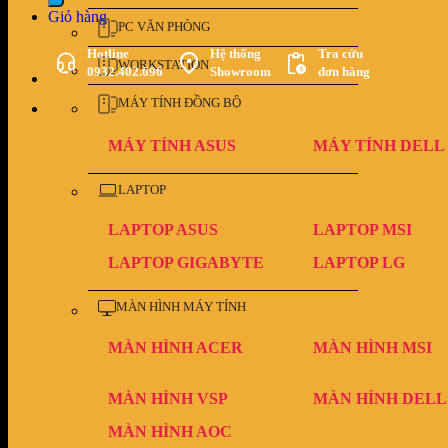
Giỏ hàng
PC VĂN PHÒNG
Hotline
Hệ thống
Tra cứu
WORKSTATION
0932.402.696
Showroom
đơn hàng
MÁY TÍNH ĐỒNG BỘ
MÁY TÍNH ASUS
MÁY TÍNH DELL
LAPTOP
LAPTOP ASUS
LAPTOP MSI
LAPTOP GIGABYTE
LAPTOP LG
MÀN HÌNH MÁY TÍNH
MÀN HÌNH ACER
MÀN HÌNH MSI
MÀN HÌNH VSP
MÀN HÌNH DELL
MÀN HÌNH AOC