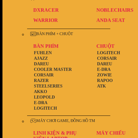
DXRACER
NOBLECHAIRS
WARRIOR
ANDA SEAT
BÀN PHÍM + CHUỘT
BÀN PHÍM
CHUỘT
FUHLEN
LOGITECH
AJAZZ
CORSAIR
DAREU
DAREU
COOLER MASTER
E-DRA
CORSAIR
ZOWIE
RAZER
RAPOO
STEELSERIES
ATK
AKKO
LEOPOLD
E-DRA
LOGITECH
MÁY CHƠI GAME, ĐỒNG HỒ TM
LINH KIỆN & PHỤ
MÁY CHIẾU