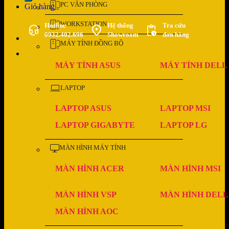
PC VĂN PHÒNG
Giỏ hàng
WORKSTATION
Hotline
Hệ thống
Tra cứu
0932.402.696
Showroom
đơn hàng
MÁY TÍNH ĐỒNG BỘ
MÁY TÍNH ASUS
MÁY TÍNH DELL
LAPTOP
LAPTOP ASUS
LAPTOP MSI
LAPTOP GIGABYTE
LAPTOP LG
MÀN HÌNH MÁY TÍNH
MÀN HÌNH ACER
MÀN HÌNH MSI
MÀN HÌNH VSP
MÀN HÌNH DELL
MÀN HÌNH AOC