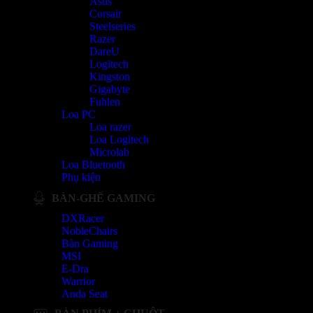
Asus
Corsair
Steelseries
Razer
DareU
Logitech
Kingston
Gigabyte
Fuhlen
Loa PC
Loa razer
Loa Logitech
Microlab
Loa Bluetooth
Phụ kiện
BÀN-GHẾ GAMING
DXRacer
NobleChairs
Bàn Gaming
MSI
E-Dra
Warrior
Anda Seat