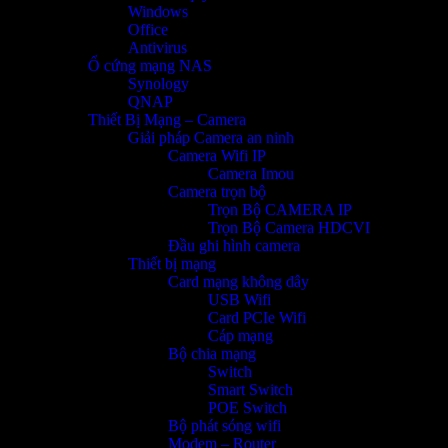
Windows
Office
Antivirus
Ổ cứng mạng NAS
Synology
QNAP
Thiết Bị Mạng – Camera
Giải pháp Camera an ninh
Camera Wifi IP
Camera Imou
Camera trọn bộ
Trọn Bộ CAMERA IP
Trọn Bộ Camera HDCVI
Đầu ghi hình camera
Thiết bị mạng
Card mạng không dây
USB Wifi
Card PCIe Wifi
Cáp mạng
Bộ chia mạng
Switch
Smart Switch
POE Switch
Bộ phát sóng wifi
Modem – Router