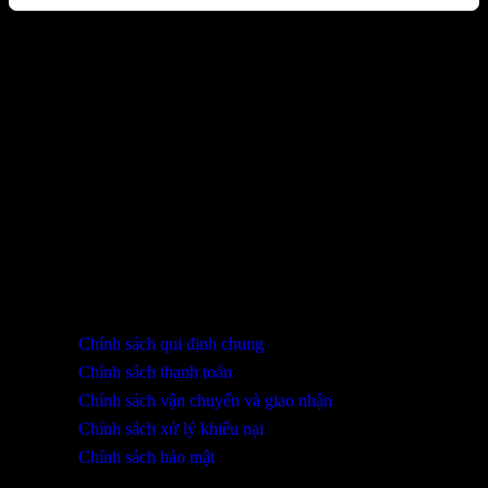
Sản phẩm đã xem
Bạn chưa xem sản phẩm nào.
THÔNG TIN LIÊN HỆ
SHOWROOM ĐÀ NẴNG
316 Lê Quảng Chí, Phường Hòa Xuân, TP Đà Nẵng
0932 402 696 / 039.333.9969
HỖ TRỢ KHÁCH HÀNG
Chính sách qui định chung
Chính sách thanh toán
Chính sách vận chuyển và giao nhận
Chính sách xử lý khiếu nại
Chính sách bảo mật