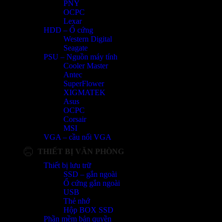
PNY
OCPC
Lexar
HDD – Ổ cứng
Western Digital
Seagate
PSU – Nguồn máy tính
Cooler Master
Antec
SuperFlower
XIGMATEK
Asus
OCPC
Corsair
MSI
VGA – cầu nối VGA
THIẾT BỊ VĂN PHÒNG
Thiết bị lưu trữ
SSD – gắn ngoài
Ổ cứng gắn ngoài
USB
Thẻ nhớ
Hộp BOX SSD
Phần mềm bản quyền