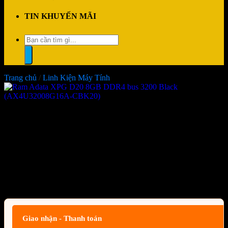
TIN KHUYẾN MÃI
Tìm
kiếm:
Trang chủ
/
Linh Kiện Máy Tính
Ram Adata XPG D20 8GB
DDR4 bus 3200 Black
(AX4U32008G16A-CBK20)
Giá:
Liên hệ
Giao nhận - Thanh toán