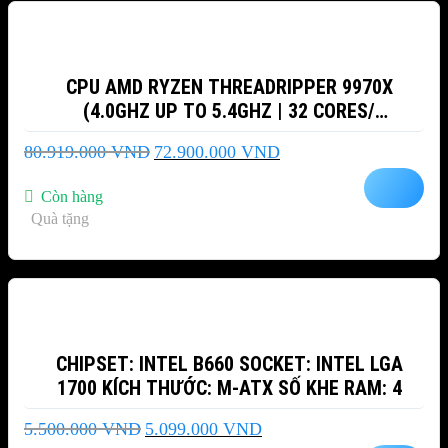
CPU AMD RYZEN THREADRIPPER 9970X
(4.0GHZ UP TO 5.4GHZ | 32 CORES/
64THREADS | 160 MB CACHE| PCIE 5.0)
Giá
Giá
80.919.000
VND
72.900.000
VND
gốc
hiện
là:
tại
Còn hàng
80.919.000 VND.
là:
Quà tặng
72.900.000 VND.
-7%
CHIPSET: INTEL B660 SOCKET: INTEL LGA
1700 KÍCH THƯỚC: M-ATX SỐ KHE RAM: 4
Giá
Giá
5.500.000
VND
5.099.000
VND
gốc
hiện