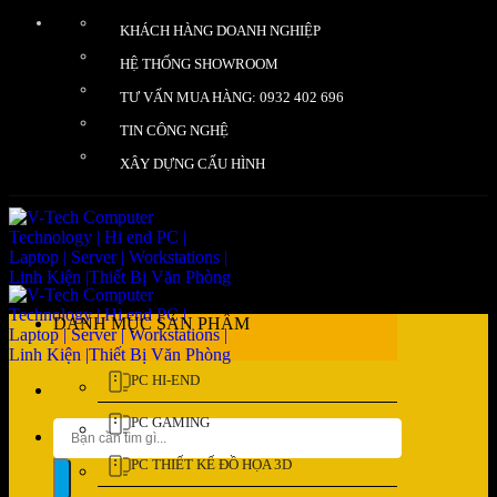
Bỏ
KHÁCH HÀNG DOANH NGHIỆP
qua
nội
HỆ THỐNG SHOWROOM
dung
TƯ VẤN MUA HÀNG: 0932 402 696
TIN CÔNG NGHỆ
XÂY DỰNG CẤU HÌNH
DANH MỤC SẢN PHẨM
PC HI-END
PC GAMING
Tìm
kiếm:
PC THIẾT KẾ ĐỒ HỌA 3D