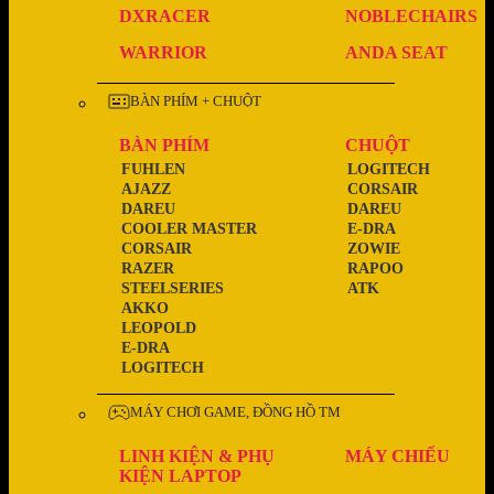
DXRACER
NOBLECHAIRS
WARRIOR
ANDA SEAT
BÀN PHÍM + CHUỘT
BÀN PHÍM
CHUỘT
FUHLEN
LOGITECH
AJAZZ
CORSAIR
DAREU
DAREU
COOLER MASTER
E-DRA
CORSAIR
ZOWIE
RAZER
RAPOO
STEELSERIES
ATK
AKKO
LEOPOLD
E-DRA
LOGITECH
MÁY CHƠI GAME, ĐỒNG HỒ TM
LINH KIỆN & PHỤ
MÁY CHIẾU
KIỆN LAPTOP