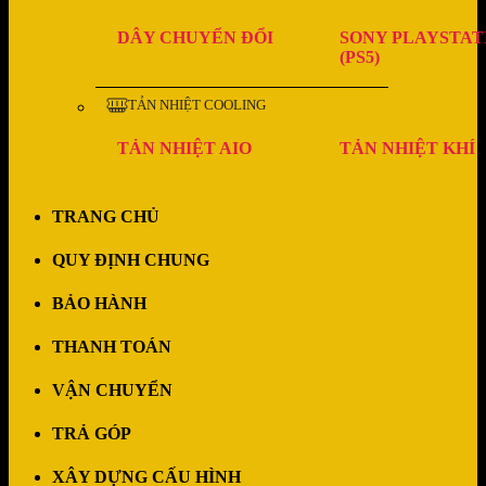
DÂY CHUYỂN ĐỔI
SONY PLAYSTAT
(PS5)
TẢN NHIỆT COOLING
TẢN NHIỆT AIO
TẢN NHIỆT KHÍ
TRANG CHỦ
QUY ĐỊNH CHUNG
BẢO HÀNH
THANH TOÁN
VẬN CHUYỂN
TRẢ GÓP
XÂY DỰNG CẤU HÌNH