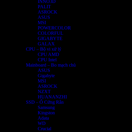
INNO3D
PALIT
ASROCK
ASUS
MSI
POWERCOLOR
COLORFUL
GIGABYTE
GALAX
CPU – Bộ vi xử lý
CPU AMD
CPU Intel
Mainboard – Bo mạch chủ
ASUS
Gigabyte
MSI
ASROCK
NZXT
HUANANZHI
SSD – Ổ Cứng Rắn
Samsung
Kingston
Adata
WD
Crucial