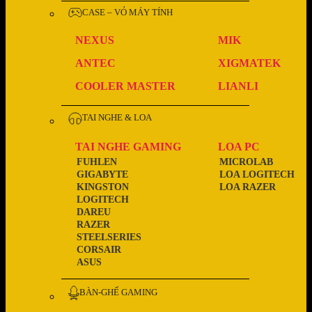
CASE – VỎ MÁY TÍNH
NEXUS
MIK
ANTEC
XIGMATEK
COOLER MASTER
LIANLI
TAI NGHE & LOA
TAI NGHE GAMING
LOA PC
FUHLEN
MICROLAB
GIGABYTE
LOA LOGITECH
KINGSTON
LOA RAZER
LOGITECH
DAREU
RAZER
STEELSERIES
CORSAIR
ASUS
BÀN-GHẾ GAMING