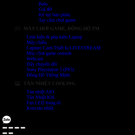
Balo
Giá đỡ
Kê tay bàn phím
Tay cầm chơi game
MÁY CHƠI GAME, ĐỒNG HỒ TM
Linh kiện & phụ kiện Laptop
Máy chiếu
Capture Card-Thiết bị LIVESTREAM
Máy chơi game console
Webcam
Dây chuyển đổi
Sony Playstation 5 (PS5)
Đồng Hồ Thông Minh
TẢN NHIỆT COOLING
Tản nhiệt AIO
Tản Nhiệt Khí
Fan LED trang trí
Kem tản nhiệt