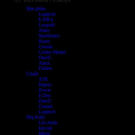
BÀN PHÍM + CHUỘT
Bàn phím
Logitech
E-DRA
Leopold
Akko
SteelSeries
Razer
Corsair
Cooler Master
DareU
Ajazz
Fuhlen
Chuột
ATK
Rapoo
Zowie
E-Dra
DareU
Corsair
Logitech
Phụ Kiện
Lót chuột
keycap
Micro