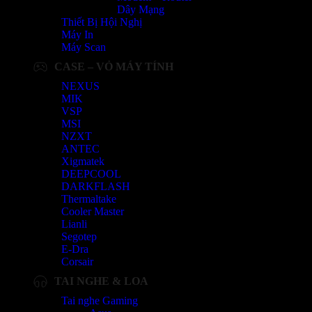
Dây Mạng
Thiết Bị Hội Nghị
Máy In
Máy Scan
CASE – VỎ MÁY TÍNH
NEXUS
MIK
VSP
MSI
NZXT
ANTEC
Xigmatek
DEEPCOOL
DARKFLASH
Thermaltake
Cooler Master
Lianli
Segotep
E-Dra
Corsair
TAI NGHE & LOA
Tai nghe Gaming