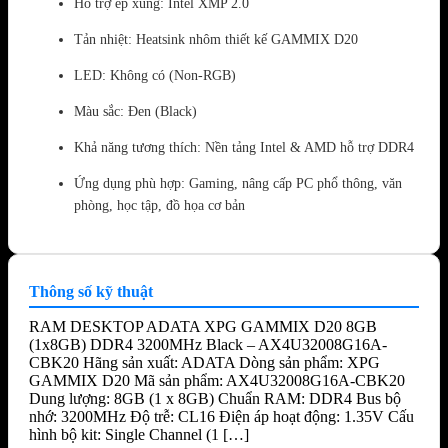
Hỗ trợ ép xung: Intel XMP 2.0
Tản nhiệt: Heatsink nhôm thiết kế GAMMIX D20
LED: Không có (Non-RGB)
Màu sắc: Đen (Black)
Khả năng tương thích: Nền tảng Intel & AMD hỗ trợ DDR4
Ứng dụng phù hợp: Gaming, nâng cấp PC phổ thông, văn
phòng, học tập, đồ họa cơ bản
Thông số kỹ thuật
RAM DESKTOP ADATA XPG GAMMIX D20 8GB
(1x8GB) DDR4 3200MHz Black – AX4U32008G16A-
CBK20 Hãng sản xuất: ADATA Dòng sản phẩm: XPG
GAMMIX D20 Mã sản phẩm: AX4U32008G16A-CBK20
Dung lượng: 8GB (1 x 8GB) Chuẩn RAM: DDR4 Bus bộ
nhớ: 3200MHz Độ trễ: CL16 Điện áp hoạt động: 1.35V Cấu
hình bộ kit: Single Channel (1 […]