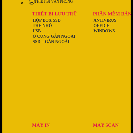
THIẾT BỊ VĂN PHÒNG
THIẾT BỊ LƯU TRỮ
PHẦN MỀM BẢN
HỘP BOX SSD
ANTIVIRUS
THẺ NHỚ
OFFICE
USB
WINDOWS
Ổ CỨNG GẮN NGOÀI
SSD – GẮN NGOÀI
MÁY IN
MÁY SCAN