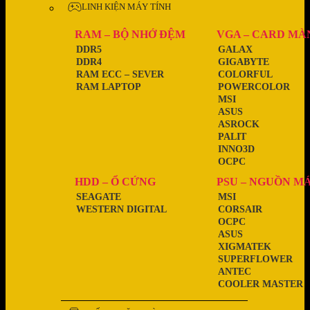
LINH KIỆN MÁY TÍNH
RAM – BỘ NHỚ ĐỆM
VGA – CARD MÀ
DDR5
GALAX
DDR4
GIGABYTE
RAM ECC – SEVER
COLORFUL
RAM LAPTOP
POWERCOLOR
MSI
ASUS
ASROCK
PALIT
INNO3D
OCPC
HDD – Ổ CỨNG
PSU – NGUỒN M
SEAGATE
MSI
WESTERN DIGITAL
CORSAIR
OCPC
ASUS
XIGMATEK
SUPERFLOWER
ANTEC
COOLER MASTER