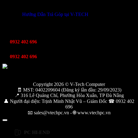
THÔNG TIN KHUYẾN MÃI
Hướng Dẫn Trả Góp tại V-TECH
TỔNG ĐÀI HỖ TRỢ
Kinh Doanh
0932 402 696
Kỹ thuật bảo hành
0932 402 696
Copyright 2026 © V-Tech Computer
🧾 MST: 0402209604 (Đăng ký lần đầu: 29/09/2023)
📍 316 Lê Quảng Chí, Phường Hòa Xuân, TP Đà Nẵng
👤 Người đại diện: Trịnh Minh Nhật Vũ – Giám Đốc ☎ 0932 402
696
📧 sales@vtechpc.vn - 🌐 www.vtechpc.vn
PC HI-END