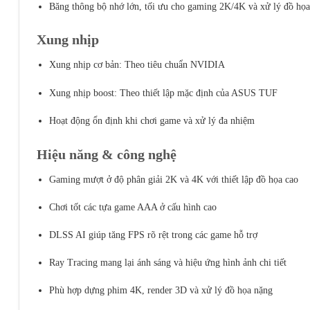
Băng thông bộ nhớ lớn, tối ưu cho gaming 2K/4K và xử lý đồ họ
Xung nhịp
Xung nhịp cơ bản: Theo tiêu chuẩn NVIDIA
Xung nhịp boost: Theo thiết lập mặc định của ASUS TUF
Hoạt động ổn định khi chơi game và xử lý đa nhiệm
Hiệu năng & công nghệ
Gaming mượt ở độ phân giải 2K và 4K với thiết lập đồ họa cao
Chơi tốt các tựa game AAA ở cấu hình cao
DLSS AI giúp tăng FPS rõ rệt trong các game hỗ trợ
Ray Tracing mang lại ánh sáng và hiệu ứng hình ảnh chi tiết
Phù hợp dựng phim 4K, render 3D và xử lý đồ họa nặng