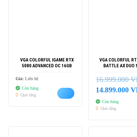
VGA COLORFUL IGAME RTX
VGA COLORFUL RTX
5080 ADVANCED OC 16GB
BATTLE AX DUO 
16.999.000
V
Giá:
Liên hệ
Giá
Còn hàng
14.899.000
V
gốc
Quà tặng
là:
Còn hàng
16.999.000 VND.
Quà tặng