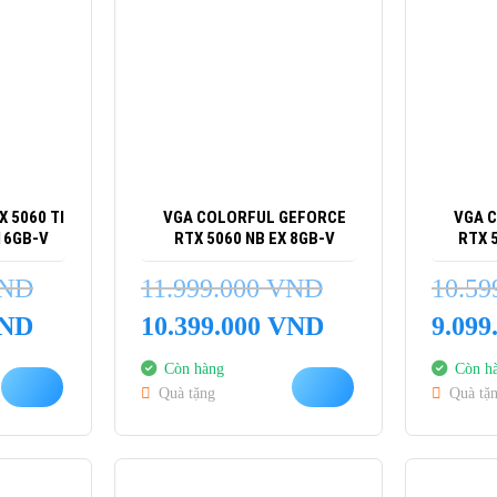
 5060 TI
VGA COLORFUL GEFORCE
VGA 
16GB-V
RTX 5060 NB EX 8GB-V
RTX 
ND
11.999.000
VND
10.59
Giá
Giá
Giá
Giá
ND
10.399.000
VND
9.099
hiện
gốc
hiện
gốc
tại
là:
tại
là:
Còn hàng
Còn h
là:
11.999.000 VND.
là:
10.599.0
Quà tặng
Quà tặ
14.899.000 VND.
10.399.000 VND.