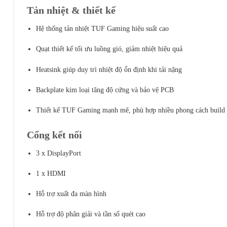
Tản nhiệt & thiết kế
Hệ thống tản nhiệt TUF Gaming hiệu suất cao
Quạt thiết kế tối ưu luồng gió, giảm nhiệt hiệu quả
Heatsink giúp duy trì nhiệt độ ổn định khi tải nặng
Backplate kim loại tăng độ cứng và bảo vệ PCB
Thiết kế TUF Gaming mạnh mẽ, phù hợp nhiều phong cách build
Cổng kết nối
3 x DisplayPort
1 x HDMI
Hỗ trợ xuất đa màn hình
Hỗ trợ độ phân giải và tần số quét cao