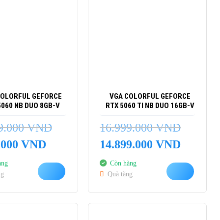
COLORFUL GEFORCE
VGA COLORFUL GEFORCE
5060 NB DUO 8GB-V
RTX 5060 TI NB DUO 16GB-V
9.000
VND
16.999.000
VND
Giá
Giá
Giá
.000
VND
14.899.000
VND
hiện
gốc
hiện
tại
là:
tại
àng
Còn hàng
00 VND.
là:
16.999.000 VND.
là:
ng
Quà tặng
9.099.000 VND.
14.899.000 