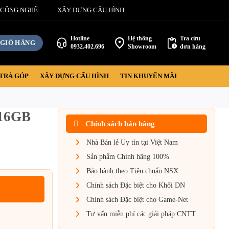
 CÔNG NGHỆ
XÂY DỰNG CẤU HÌNH
Hotline
Hệ thống
Tra cứu
GIỎ HÀNG
0932.402.696
Showroom
đơn hàng
TRẢ GÓP
XÂY DỰNG CẤU HÌNH
TIN KHUYẾN MÃI
 16GB
Chính sách bán hàng
Nhà Bán lẻ Uy tín tại Việt Nam
Sản phẩm Chính hãng 100%
Bảo hành theo Tiêu chuẩn NSX
Chính sách Đặc biệt cho Khối DN
Chính sách Đặc biệt cho Game-Net
Tư vấn miễn phí các giải pháp CNTT