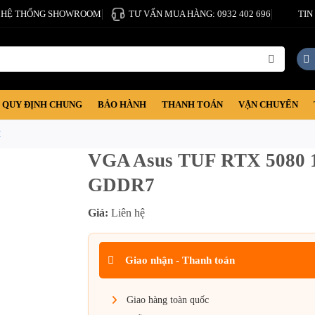
HỆ THỐNG SHOWROOM
TƯ VẤN MUA HÀNG: 0932 402 696
TIN
QUY ĐỊNH CHUNG
BẢO HÀNH
THANH TOÁN
VẬN CHUYỂN
H
VGA Asus TUF RTX 5080
GDDR7
Giá:
Liên hệ
Giao nhận - Thanh toán
Giao hàng toàn quốc