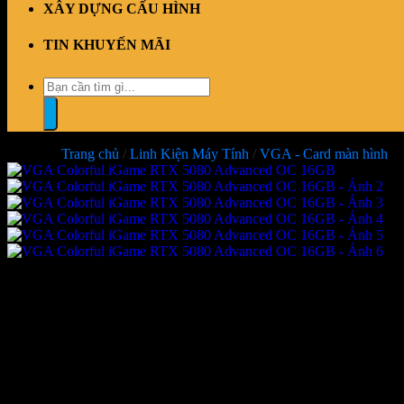
XÂY DỰNG CẤU HÌNH
TIN KHUYẾN MÃI
Tìm
kiếm:
Trang chủ
/
Linh Kiện Máy Tính
/
VGA - Card màn hình
VGA Colorful iGame RTX 508