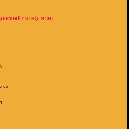
AMERA
THIẾT BỊ HỘI NGHỊ
Y
NINH
I