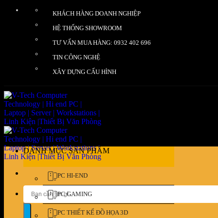
Bỏ
KHÁCH HÀNG DOANH NGHIỆP
qua
nội
HỆ THỐNG SHOWROOM
dung
TƯ VẤN MUA HÀNG: 0932 402 696
TIN CÔNG NGHỆ
XÂY DỰNG CẤU HÌNH
DANH MỤC SẢN PHẨM
PC HI-END
Tìm
PC GAMING
kiếm:
PC THIẾT KẾ ĐỒ HỌA 3D