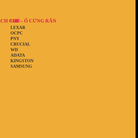
ẠCH CHỦ
SSD – Ổ CỨNG RẮN
LEXAR
OCPC
PNY
CRUCIAL
WD
ADATA
KINGSTON
SAMSUNG