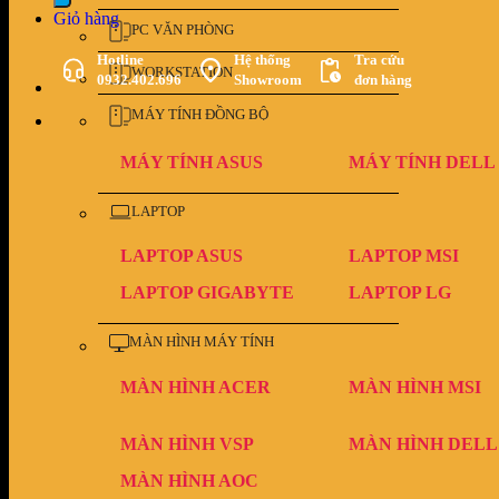
Giỏ hàng
PC VĂN PHÒNG
Hotline
Hệ thống
Tra cứu
WORKSTATION
0932.402.696
Showroom
đơn hàng
MÁY TÍNH ĐỒNG BỘ
MÁY TÍNH ASUS
MÁY TÍNH DELL
LAPTOP
LAPTOP ASUS
LAPTOP MSI
LAPTOP GIGABYTE
LAPTOP LG
MÀN HÌNH MÁY TÍNH
MÀN HÌNH ACER
MÀN HÌNH MSI
MÀN HÌNH VSP
MÀN HÌNH DELL
MÀN HÌNH AOC