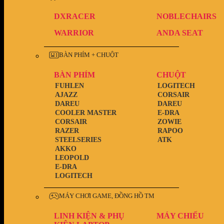
DXRACER
NOBLECHAIRS
WARRIOR
ANDA SEAT
BÀN PHÍM + CHUỘT
BÀN PHÍM
CHUỘT
FUHLEN
LOGITECH
AJAZZ
CORSAIR
DAREU
DAREU
COOLER MASTER
E-DRA
CORSAIR
ZOWIE
RAZER
RAPOO
STEELSERIES
ATK
AKKO
LEOPOLD
E-DRA
LOGITECH
MÁY CHƠI GAME, ĐỒNG HỒ TM
LINH KIỆN & PHỤ
MÁY CHIẾU