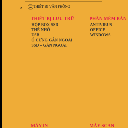
THIẾT BỊ VĂN PHÒNG
THIẾT BỊ LƯU TRỮ
PHẦN MỀM BẢN
HỘP BOX SSD
ANTIVIRUS
THẺ NHỚ
OFFICE
USB
WINDOWS
Ổ CỨNG GẮN NGOÀI
SSD – GẮN NGOÀI
MÁY IN
MÁY SCAN