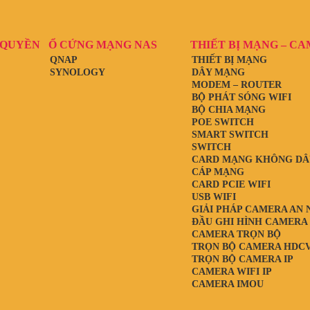
 QUYỀN
Ổ CỨNG MẠNG NAS
THIẾT BỊ MẠNG – C
QNAP
THIẾT BỊ MẠNG
SYNOLOGY
DÂY MẠNG
MODEM – ROUTER
BỘ PHÁT SÓNG WIFI
BỘ CHIA MẠNG
POE SWITCH
SMART SWITCH
SWITCH
CARD MẠNG KHÔNG DÂ
CÁP MẠNG
CARD PCIE WIFI
USB WIFI
GIẢI PHÁP CAMERA AN 
ĐẦU GHI HÌNH CAMERA
CAMERA TRỌN BỘ
TRỌN BỘ CAMERA HDCV
TRỌN BỘ CAMERA IP
CAMERA WIFI IP
CAMERA IMOU