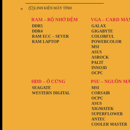
LINH KIỆN MÁY TÍNH
RAM – BỘ NHỚ ĐỆM
VGA – CARD MÀ
DDR5
GALAX
DDR4
GIGABYTE
RAM ECC – SEVER
COLORFUL
RAM LAPTOP
POWERCOLOR
MSI
ASUS
ASROCK
PALIT
INNO3D
OCPC
HDD – Ổ CỨNG
PSU – NGUỒN M
SEAGATE
MSI
WESTERN DIGITAL
CORSAIR
OCPC
ASUS
XIGMATEK
SUPERFLOWER
ANTEC
COOLER MASTER