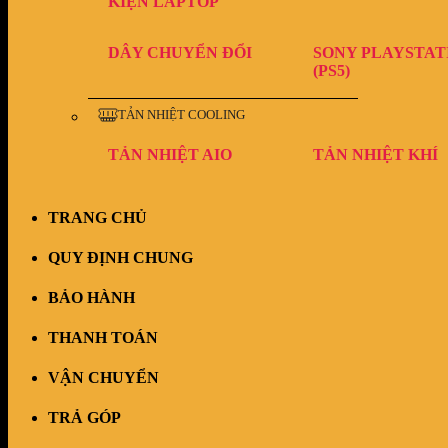
KIỆN LAPTOP
DÂY CHUYỂN ĐỔI
SONY PLAYSTAT
(PS5)
TẢN NHIỆT COOLING
TẢN NHIỆT AIO
TẢN NHIỆT KHÍ
TRANG CHỦ
QUY ĐỊNH CHUNG
BẢO HÀNH
THANH TOÁN
VẬN CHUYỂN
TRẢ GÓP