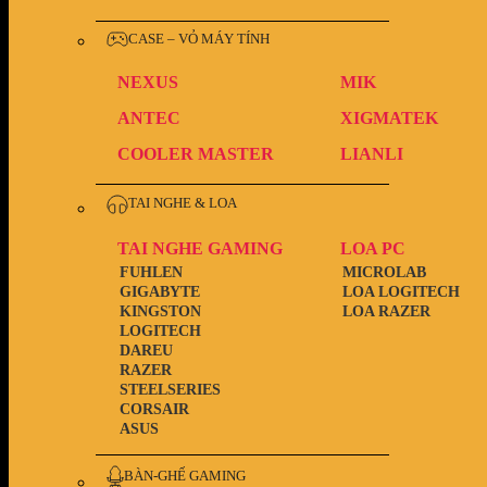
CASE – VỎ MÁY TÍNH
NEXUS
MIK
ANTEC
XIGMATEK
COOLER MASTER
LIANLI
TAI NGHE & LOA
TAI NGHE GAMING
LOA PC
FUHLEN
MICROLAB
GIGABYTE
LOA LOGITECH
KINGSTON
LOA RAZER
LOGITECH
DAREU
RAZER
STEELSERIES
CORSAIR
ASUS
BÀN-GHẾ GAMING