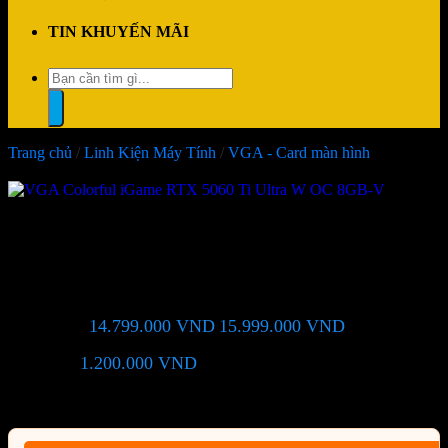
TIN KHUYẾN MÃI
Tìm
kiếm:
Trang chủ
/
Linh Kiện Máy Tính
/
VGA - Card màn hình
-8%
VGA Colorful iGame RTX
5060 Ti Ultra W OC 8GB-V
14.799.000
VND
15.999.000
VND
Giá chỉ còn:
-8%
1.200.000
VND
(Tiết kiệm:
)
Giá BiG Sale - Không áp dụng kèm các Khuyến Mãi khác