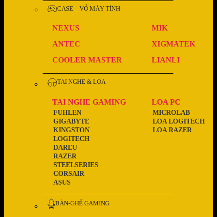
CASE – VỎ MÁY TÍNH
NEXUS
MIK
ANTEC
XIGMATEK
COOLER MASTER
LIANLI
TAI NGHE & LOA
TAI NGHE GAMING
LOA PC
FUHLEN
MICROLAB
GIGABYTE
LOA LOGITECH
KINGSTON
LOA RAZER
LOGITECH
DAREU
RAZER
STEELSERIES
CORSAIR
ASUS
BÀN-GHẾ GAMING