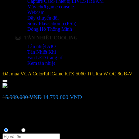
Capture Card-Thiết bị LIVESTREAM
Máy chơi game console
Webcam
Dây chuyển đổi
Sony Playstation 5 (PS5)
Đồng Hồ Thông Minh
TẢN NHIỆT COOLING
Tản nhiệt AIO
Tản Nhiệt Khí
Fan LED trang trí
Kem tản nhiệt
Đặt mua VGA Colorful iGame RTX 5060 Ti Ultra W OC 8GB-V
VGA Colorful iGame RTX 5060 Ti Ultra W OC 8GB-V
Giá
Giá
15.999.000
VND
14.799.000
VND
gốc
hiện
là:
tại
Bạn vui lòng nhập đúng số điện thoại để chúng tôi sẽ gọi xác nhận
15.999.000 VND.
là:
đơn hàng trước khi giao hàng. Xin cảm ơn!
14.799.000 VND.
Thông tin người mua
Anh
Chị