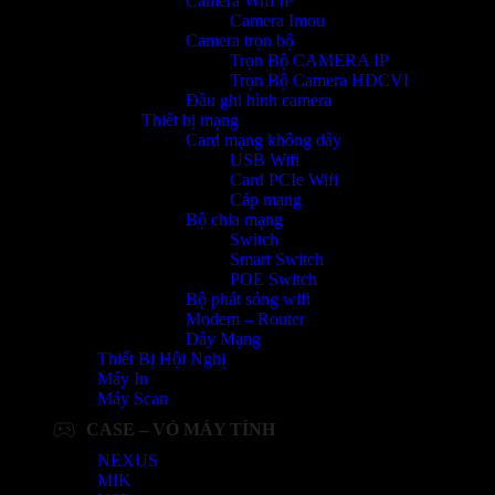
Camera Wifi IP
Camera Imou
Camera trọn bộ
Trọn Bộ CAMERA IP
Trọn Bộ Camera HDCVI
Đầu ghi hình camera
Thiết bị mạng
Card mạng không dây
USB Wifi
Card PCIe Wifi
Cáp mạng
Bộ chia mạng
Switch
Smart Switch
POE Switch
Bộ phát sóng wifi
Modem – Router
Dây Mạng
Thiết Bị Hội Nghị
Máy In
Máy Scan
CASE – VỎ MÁY TÍNH
NEXUS
MIK