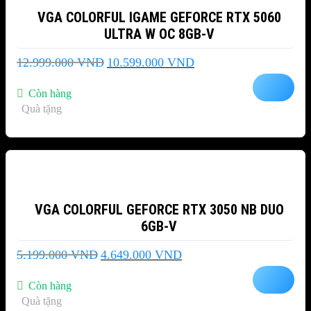
VGA COLORFUL IGAME GEFORCE RTX 5060
ULTRA W OC 8GB-V
Giá
Giá
12.999.000
VND
10.599.000
VND
gốc
hiện
là:
tại
Còn hàng
12.999.000 VND.
là:
Quà tặng
10.599.000 VND.
-11%
VGA COLORFUL GEFORCE RTX 3050 NB DUO
6GB-V
Giá
Giá
5.199.000
VND
4.649.000
VND
gốc
hiện
là:
tại
Còn hàng
5.199.000 VND.
là:
Quà tặng
4.649.000 VND.