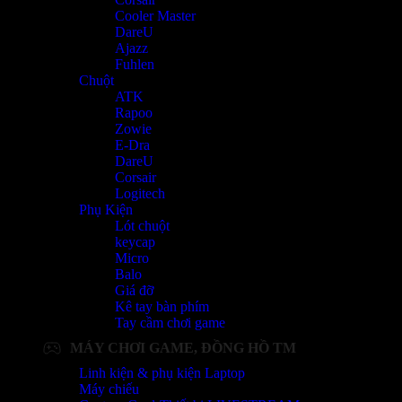
Cooler Master
DareU
Ajazz
Fuhlen
Chuột
ATK
Rapoo
Zowie
E-Dra
DareU
Corsair
Logitech
Phụ Kiện
Lót chuột
keycap
Micro
Balo
Giá đỡ
Kê tay bàn phím
Tay cầm chơi game
MÁY CHƠI GAME, ĐỒNG HỒ TM
Linh kiện & phụ kiện Laptop
Máy chiếu