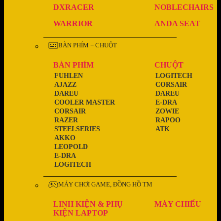
DXRACER
NOBLECHAIRS
WARRIOR
ANDA SEAT
BÀN PHÍM + CHUỘT
BÀN PHÍM
CHUỘT
FUHLEN
LOGITECH
AJAZZ
CORSAIR
DAREU
DAREU
COOLER MASTER
E-DRA
CORSAIR
ZOWIE
RAZER
RAPOO
STEELSERIES
ATK
AKKO
LEOPOLD
E-DRA
LOGITECH
MÁY CHƠI GAME, ĐỒNG HỒ TM
LINH KIỆN & PHỤ
MÁY CHIẾU
KIỆN LAPTOP