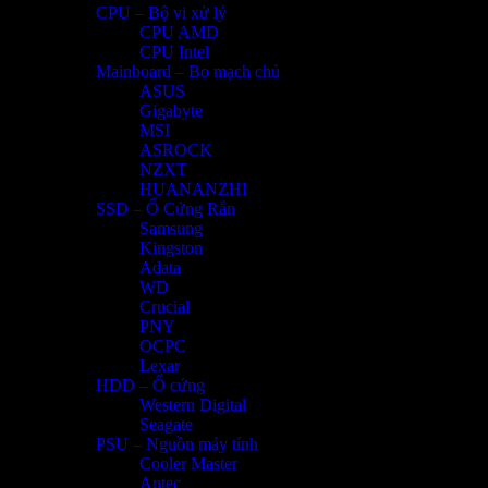
CPU – Bộ vi xử lý
CPU AMD
CPU Intel
Mainboard – Bo mạch chủ
ASUS
Gigabyte
MSI
ASROCK
NZXT
HUANANZHI
SSD – Ổ Cứng Rắn
Samsung
Kingston
Adata
WD
Crucial
PNY
OCPC
Lexar
HDD – Ổ cứng
Western Digital
Seagate
PSU – Nguồn máy tính
Cooler Master
Antec