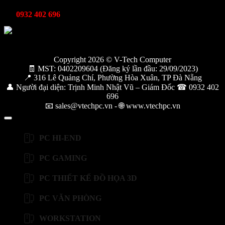
Kỹ thuật bảo hành
0932 402 696
Copyright 2026 © V-Tech Computer
🧾 MST: 0402209604 (Đăng ký lần đầu: 29/09/2023)
📍 316 Lê Quảng Chí, Phường Hòa Xuân, TP Đà Nẵng
👤 Người đại diện: Trịnh Minh Nhật Vũ – Giám Đốc ☎ 0932 402
696
📧 sales@vtechpc.vn - 🌐 www.vtechpc.vn
PC HI-END
PC GAMING
PC THIẾT KẾ ĐỒ HỌA 3D
PC VĂN PHÒNG
WORKSTATION