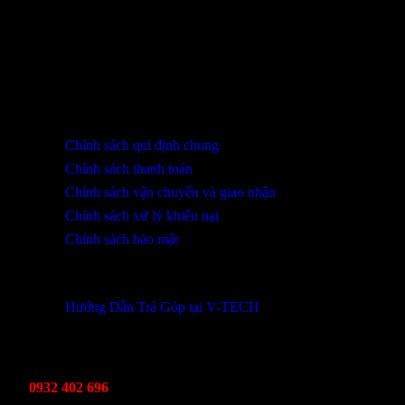
THÔNG TIN LIÊN HỆ
SHOWROOM ĐÀ NẴNG
316 Lê Quảng Chí, Phường Hòa Xuân, TP Đà Nẵng
0932 402 696 / 039.333.9969
HỖ TRỢ KHÁCH HÀNG
Chính sách qui định chung
Chính sách thanh toán
Chính sách vận chuyển và giao nhận
Chính sách xử lý khiếu nại
Chính sách bảo mật
THÔNG TIN KHUYẾN MÃI
Hướng Dẫn Trả Góp tại V-TECH
TỔNG ĐÀI HỖ TRỢ
Kinh Doanh
0932 402 696