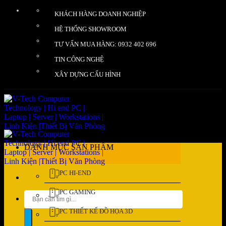
Bỏ
KHÁCH HÀNG DOANH NGHIỆP
qua
nội
HỆ THỐNG SHOWROOM
dung
TƯ VẤN MUA HÀNG: 0932 402 696
TIN CÔNG NGHỆ
XÂY DỰNG CẤU HÌNH
DANH MỤC SẢN PHẨM
PC HI-END
PC GAMING
Tìm
kiếm:
PC THIẾT KẾ ĐỒ HỌA 3D