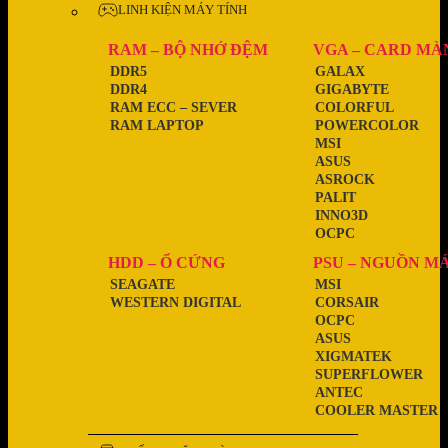
LINH KIỆN MÁY TÍNH
RAM – BỘ NHỚ ĐỆM
VGA – CARD MÀ
DDR5
GALAX
DDR4
GIGABYTE
RAM ECC – SEVER
COLORFUL
RAM LAPTOP
POWERCOLOR
MSI
ASUS
ASROCK
PALIT
INNO3D
OCPC
HDD – Ổ CỨNG
PSU – NGUỒN M
SEAGATE
MSI
WESTERN DIGITAL
CORSAIR
OCPC
ASUS
XIGMATEK
SUPERFLOWER
ANTEC
COOLER MASTER