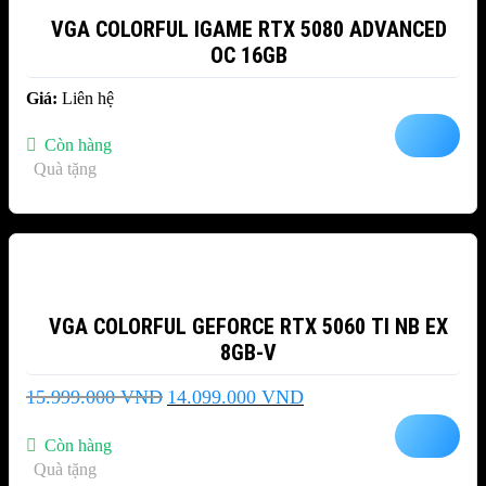
VGA COLORFUL IGAME RTX 5080 ADVANCED
OC 16GB
Giá:
Liên hệ
Còn hàng
Quà tặng
-12%
VGA COLORFUL GEFORCE RTX 5060 TI NB EX
8GB-V
Giá
Giá
15.999.000
VND
14.099.000
VND
gốc
hiện
là:
tại
Còn hàng
15.999.000 VND.
là:
Quà tặng
14.099.000 VND.