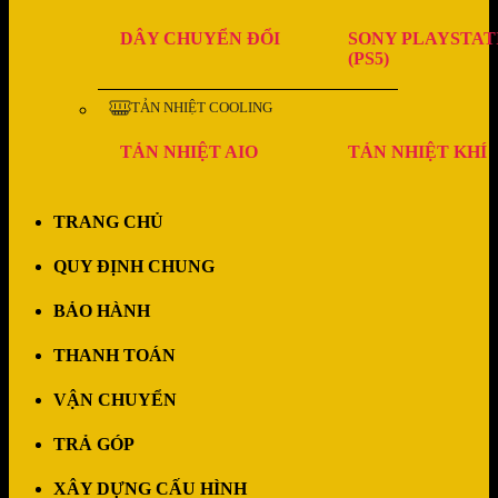
DÂY CHUYỂN ĐỔI
SONY PLAYSTAT
(PS5)
TẢN NHIỆT COOLING
TẢN NHIỆT AIO
TẢN NHIỆT KHÍ
TRANG CHỦ
QUY ĐỊNH CHUNG
BẢO HÀNH
THANH TOÁN
VẬN CHUYỂN
TRẢ GÓP
XÂY DỰNG CẤU HÌNH