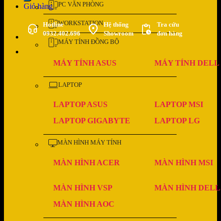
PC VĂN PHÒNG
Giỏ hàng
WORKSTATION
Hotline
Hệ thống
Tra cứu
0932.402.696
Showroom
đơn hàng
MÁY TÍNH ĐỒNG BỘ
MÁY TÍNH ASUS
MÁY TÍNH DELL
LAPTOP
LAPTOP ASUS
LAPTOP MSI
LAPTOP GIGABYTE
LAPTOP LG
MÀN HÌNH MÁY TÍNH
MÀN HÌNH ACER
MÀN HÌNH MSI
MÀN HÌNH VSP
MÀN HÌNH DELL
MÀN HÌNH AOC