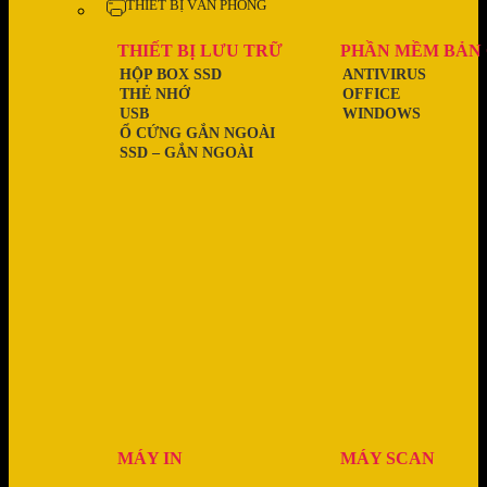
THIẾT BỊ VĂN PHÒNG
THIẾT BỊ LƯU TRỮ
PHẦN MỀM BẢN
HỘP BOX SSD
ANTIVIRUS
THẺ NHỚ
OFFICE
USB
WINDOWS
Ổ CỨNG GẮN NGOÀI
SSD – GẮN NGOÀI
MÁY IN
MÁY SCAN