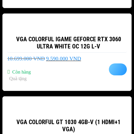
-10%
VGA COLORFUL IGAME GEFORCE RTX 3060
ULTRA WHITE OC 12G L-V
Giá
Giá
10.699.000
VND
9.590.000
VND
gốc
hiện
là:
tại
Còn hàng
10.699.000 VND.
là:
Quà tặng
9.590.000 VND.
-7%
VGA COLORFUL GT 1030 4GB-V (1 HDMI+1
VGA)