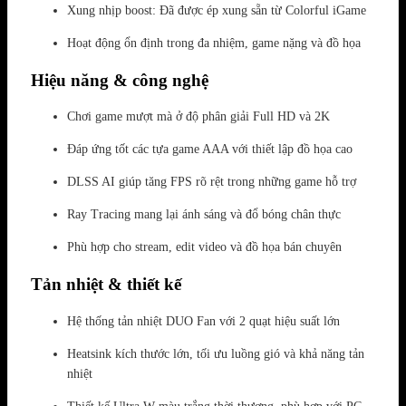
Xung nhịp boost: Đã được ép xung sẵn từ Colorful iGame
Hoạt động ổn định trong đa nhiệm, game nặng và đồ họa
Hiệu năng & công nghệ
Chơi game mượt mà ở độ phân giải Full HD và 2K
Đáp ứng tốt các tựa game AAA với thiết lập đồ họa cao
DLSS AI giúp tăng FPS rõ rệt trong những game hỗ trợ
Ray Tracing mang lại ánh sáng và đổ bóng chân thực
Phù hợp cho stream, edit video và đồ họa bán chuyên
Tản nhiệt & thiết kế
Hệ thống tản nhiệt DUO Fan với 2 quạt hiệu suất lớn
Heatsink kích thước lớn, tối ưu luồng gió và khả năng tản
nhiệt