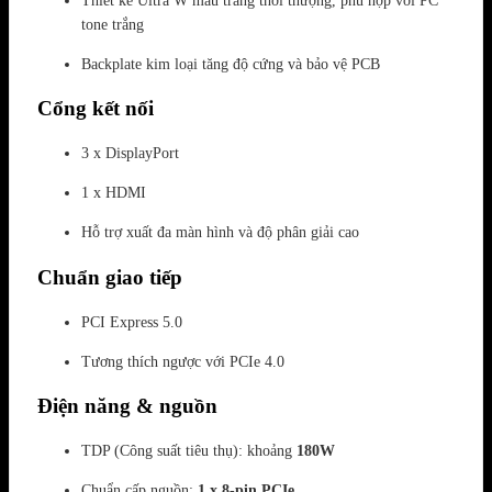
Thiết kế Ultra W màu trắng thời thượng, phù hợp với PC
tone trắng
Backplate kim loại tăng độ cứng và bảo vệ PCB
Cổng kết nối
3 x DisplayPort
1 x HDMI
Hỗ trợ xuất đa màn hình và độ phân giải cao
Chuẩn giao tiếp
PCI Express 5.0
Tương thích ngược với PCIe 4.0
Điện năng & nguồn
TDP (Công suất tiêu thụ): khoảng
180W
Chuẩn cấp nguồn:
1 x 8-pin PCIe