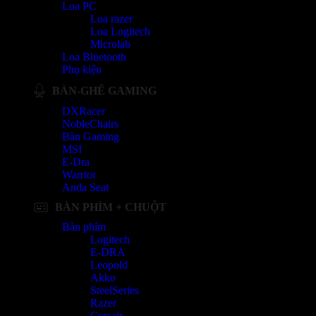
Loa PC
Loa razer
Loa Logitech
Microlab
Loa Bluetooth
Phụ kiện
BÀN-GHẾ GAMING
DXRacer
NobleChairs
Bàn Gaming
MSI
E-Dra
Warrior
Anda Seat
BÀN PHÍM + CHUỘT
Bàn phím
Logitech
E-DRA
Leopold
Akko
SteelSeries
Razer
Corsair