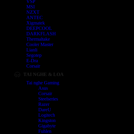
VSP
MSI
NZXT
ANTEC
Xigmatek
DEEPCOOL
DARKFLASH
Thermaltake
Cooler Master
Lianli
Segotep
E-Dra
Corsair
TAI NGHE & LOA
Tai nghe Gaming
Asus
Corsair
Steelseries
Razer
DareU
Logitech
Kingston
Gigabyte
Fuhlen