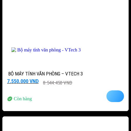
BỘ MÁY TÍNH VĂN PHÒNG – VTECH 3
Giá
Giá
7.550.000
VND
8.544.450
VND
gốc
hiện
là:
tại
8.544.450 VND.
là:
Còn hàng
7.550.000 VND.
-15%