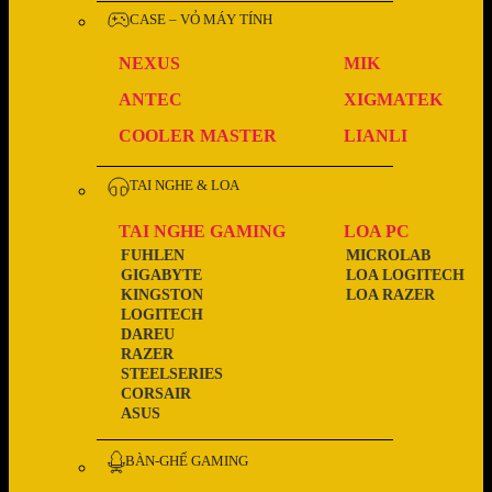
CASE – VỎ MÁY TÍNH
NEXUS
MIK
ANTEC
XIGMATEK
COOLER MASTER
LIANLI
TAI NGHE & LOA
TAI NGHE GAMING
LOA PC
FUHLEN
MICROLAB
GIGABYTE
LOA LOGITECH
KINGSTON
LOA RAZER
LOGITECH
DAREU
RAZER
STEELSERIES
CORSAIR
ASUS
BÀN-GHẾ GAMING