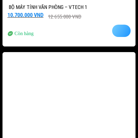
BỘ MÁY TÍNH VĂN PHÒNG – VTECH 1
Giá
Giá
10.700.000
VND
12.655.000
VND
gốc
hiện
là:
tại
12.655.000 VND.
là:
Còn hàng
10.700.000 VND.
-12%