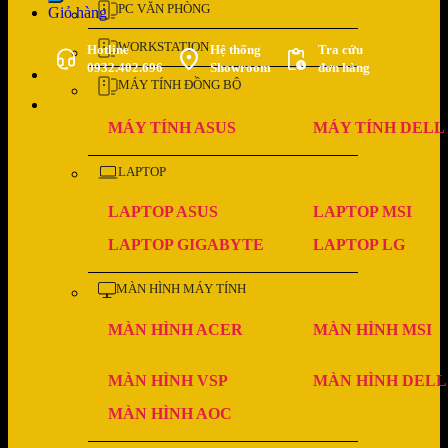
PC VĂN PHÒNG
Giỏ hàng
WORKSTATION
Hotline
Hệ thống
Tra cứu
0932.402.696
Showroom
đơn hàng
MÁY TÍNH ĐỒNG BỘ
MÁY TÍNH ASUS
MÁY TÍNH DELL
LAPTOP
LAPTOP ASUS
LAPTOP MSI
LAPTOP GIGABYTE
LAPTOP LG
MÀN HÌNH MÁY TÍNH
MÀN HÌNH ACER
MÀN HÌNH MSI
MÀN HÌNH VSP
MÀN HÌNH DELL
MÀN HÌNH AOC