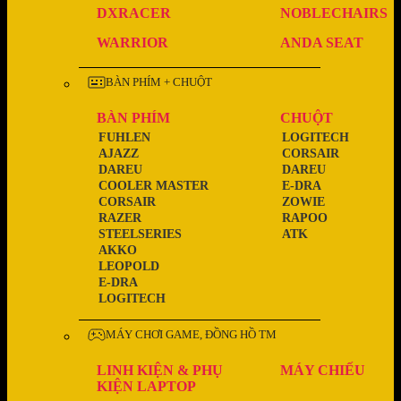
DXRACER
NOBLECHAIRS
WARRIOR
ANDA SEAT
BÀN PHÍM + CHUỘT
BÀN PHÍM
CHUỘT
FUHLEN
LOGITECH
AJAZZ
CORSAIR
DAREU
DAREU
COOLER MASTER
E-DRA
CORSAIR
ZOWIE
RAZER
RAPOO
STEELSERIES
ATK
AKKO
LEOPOLD
E-DRA
LOGITECH
MÁY CHƠI GAME, ĐỒNG HỒ TM
LINH KIỆN & PHỤ
MÁY CHIẾU
KIỆN LAPTOP