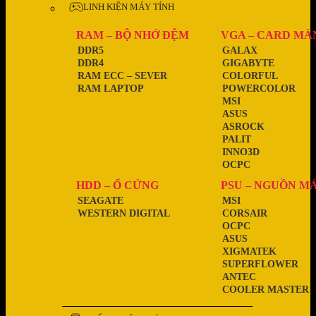
LINH KIỆN MÁY TÍNH
RAM – BỘ NHỚ ĐỆM
VGA – CARD MÀ
DDR5
GALAX
DDR4
GIGABYTE
RAM ECC – SEVER
COLORFUL
RAM LAPTOP
POWERCOLOR
MSI
ASUS
ASROCK
PALIT
INNO3D
OCPC
HDD – Ổ CỨNG
PSU – NGUỒN M
SEAGATE
MSI
WESTERN DIGITAL
CORSAIR
OCPC
ASUS
XIGMATEK
SUPERFLOWER
ANTEC
COOLER MASTER