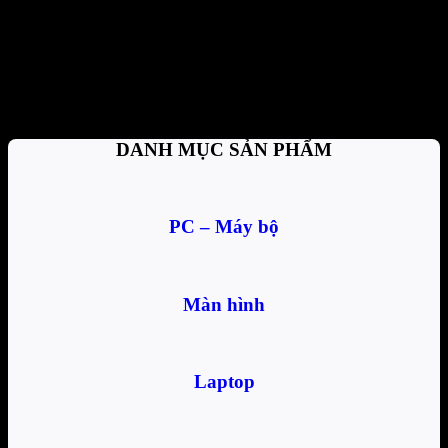
Thanh toán tiện lợi
Trả tiền mặt, CK, trả góp 0%
Hỗ trợ nhiệt tình
Tư vấn, giải đáp mọi thắc mắc
DANH MỤC SẢN PHẨM
PC – Máy bộ
Màn hình
Laptop