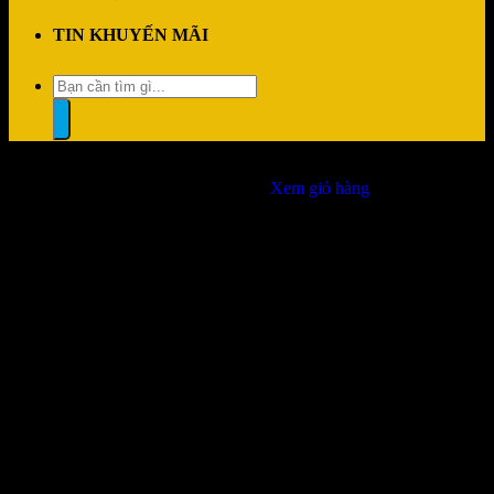
TIN KHUYẾN MÃI
Tìm
kiếm:
“Tản nhiệt khí COOLER MASTER Hyper 212 3DHP Black
ARGB” đã được thêm vào giỏ hàng.
Xem giỏ hàng
Đổi trả dễ dàng
1 đổi 1 trong vòng 7 ngày