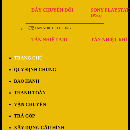
DÂY CHUYỂN ĐỔI
SONY PLAYSTAT
(PS5)
TẢN NHIỆT COOLING
TẢN NHIỆT AIO
TẢN NHIỆT KHÍ
TRANG CHỦ
QUY ĐỊNH CHUNG
BẢO HÀNH
THANH TOÁN
VẬN CHUYỂN
TRẢ GÓP
XÂY DỰNG CẤU HÌNH