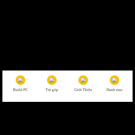
Thanh toán tiện lợi
Trả tiền mặt, CK, trả góp 0%
Hỗ trợ nhiệt tình
Tư vấn, giải đáp mọi thắc mắc
Build PC
Trả góp
Giới Thiệu
Danh mục
Đổi trả dễ dàng
1 đổi 1 trong vòng 7 ngày