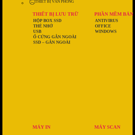
THIẾT BỊ VĂN PHÒNG
THIẾT BỊ LƯU TRỮ
PHẦN MỀM BẢN
HỘP BOX SSD
ANTIVIRUS
THẺ NHỚ
OFFICE
USB
WINDOWS
Ổ CỨNG GẮN NGOÀI
SSD – GẮN NGOÀI
MÁY IN
MÁY SCAN