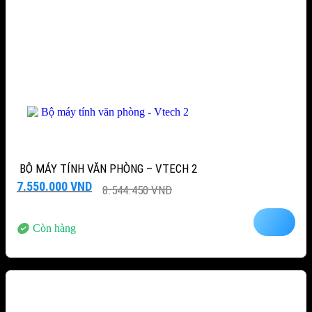
BỘ MÁY TÍNH VĂN PHÒNG – VTECH 2
Giá
Giá
7.550.000
VND
8.544.450
VND
gốc
hiện
là:
tại
8.544.450 VND.
là:
Còn hàng
7.550.000 VND.
-12%