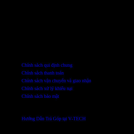
THÔNG TIN LIÊN HỆ
SHOWROOM ĐÀ NẴNG
316 Lê Quảng Chí, Phường Hòa Xuân, TP Đà Nẵng
0932 402 696 / 039.333.9969
HỖ TRỢ KHÁCH HÀNG
Chính sách qui định chung
Chính sách thanh toán
Chính sách vận chuyển và giao nhận
Chính sách xử lý khiếu nại
Chính sách bảo mật
THÔNG TIN KHUYẾN MÃI
Hướng Dẫn Trả Góp tại V-TECH
TỔNG ĐÀI HỖ TRỢ