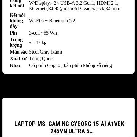
Cổng
W/Display), 2× USB-A 3.2 Gen1, HDMI 2.1,
kết nối
Ethernet (RJ-45), microSD reader, jack 3.5 mm
Kết nối
không
Wi-Fi 6 + Bluetooth 5.2
dây
Pin
3-cell ~55 Wh
Trọng
~1.47 kg
lượng
Màu sắc
Steel Gray (xám)
Xuất xứ
Trung Quốc
Khác
Có phím Copilot, bàn phím không số riêng
Sản phẩm tương tự
-2%
LAPTOP MSI GAMING CYBORG 15 AI A1VEK-
245VN ULTRA 5