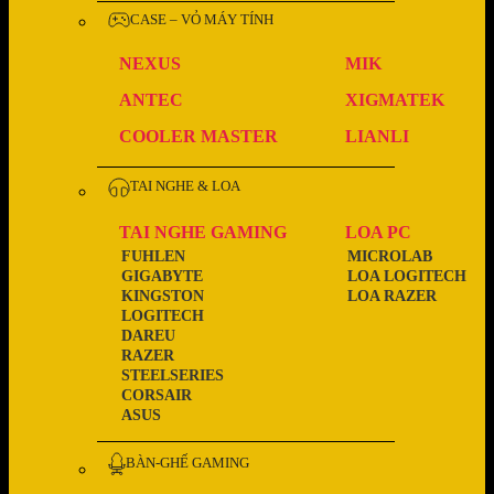
CASE – VỎ MÁY TÍNH
NEXUS
MIK
ANTEC
XIGMATEK
COOLER MASTER
LIANLI
TAI NGHE & LOA
TAI NGHE GAMING
LOA PC
FUHLEN
MICROLAB
GIGABYTE
LOA LOGITECH
KINGSTON
LOA RAZER
LOGITECH
DAREU
RAZER
STEELSERIES
CORSAIR
ASUS
BÀN-GHẾ GAMING