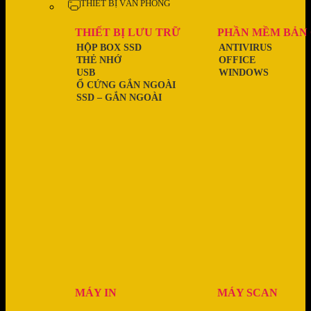
THIẾT BỊ VĂN PHÒNG
THIẾT BỊ LƯU TRỮ
PHẦN MỀM BẢN
HỘP BOX SSD
ANTIVIRUS
THẺ NHỚ
OFFICE
USB
WINDOWS
Ổ CỨNG GẮN NGOÀI
SSD – GẮN NGOÀI
MÁY IN
MÁY SCAN