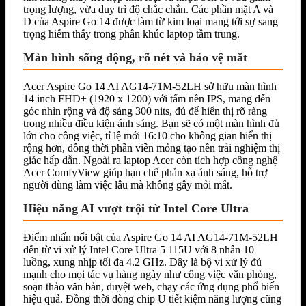
trọng lượng, vừa duy trì độ chắc chắn. Các phần mặt A và
D của Aspire Go 14 được làm từ kim loại mang tới sự sang
trọng hiếm thấy trong phân khúc laptop tầm trung.
Màn hình sống động, rõ nét và bảo vệ mắt
Acer Aspire Go 14 AI AG14-71M-52LH sở hữu màn hình
14 inch FHD+ (1920 x 1200) với tấm nền IPS, mang đến
góc nhìn rộng và độ sáng 300 nits, đủ để hiển thị rõ ràng
trong nhiều điều kiện ánh sáng. Bạn sẽ có một màn hình đủ
lớn cho công việc, tỉ lệ mới 16:10 cho không gian hiển thị
rộng hơn, đồng thời phần viền mỏng tạo nên trải nghiệm thị
giác hấp dẫn. Ngoài ra laptop Acer còn tích hợp công nghệ
Acer ComfyView giúp hạn chế phản xạ ánh sáng, hỗ trợ
người dùng làm việc lâu mà không gây mỏi mắt.
Hiệu năng AI vượt trội từ Intel Core Ultra
Điểm nhấn nổi bật của Aspire Go 14 AI AG14-71M-52LH
đến từ vi xử lý Intel Core Ultra 5 115U với 8 nhân 10
luồng, xung nhịp tối đa 4.2 GHz. Đây là bộ vi xử lý đủ
mạnh cho mọi tác vụ hàng ngày như công việc văn phòng,
soạn thảo văn bản, duyệt web, chạy các ứng dụng phổ biến
hiệu quả. Đồng thời dòng chip U tiết kiệm năng lượng cũng