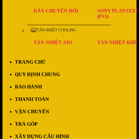
DÂY CHUYỂN ĐỔI
SONY PLAYSTAT
(PS5)
TẢN NHIỆT COOLING
TẢN NHIỆT AIO
TẢN NHIỆT KHÍ
TRANG CHỦ
QUY ĐỊNH CHUNG
BẢO HÀNH
THANH TOÁN
VẬN CHUYỂN
TRẢ GÓP
XÂY DỰNG CẤU HÌNH