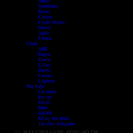
Akko
SteelSeries
Razer
Corsair
Cooler Master
DareU
Ajazz
Fuhlen
Chuột
ATK
Rapoo
Zowie
E-Dra
DareU
Corsair
Logitech
Phụ Kiện
Lót chuột
keycap
Micro
Balo
Giá đỡ
Kê tay bàn phím
Tay cầm chơi game
MÁY CHƠI GAME, ĐỒNG HỒ TM