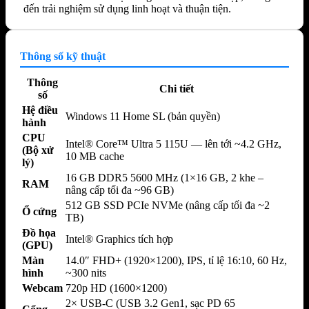
đến trải nghiệm sử dụng linh hoạt và thuận tiện.
Thông số kỹ thuật
Thông
Chi tiết
số
Hệ điều
Windows 11 Home SL (bản quyền)
hành
CPU
Intel® Core™ Ultra 5 115U — lên tới ~4.2 GHz,
(Bộ xử
10 MB cache
lý)
16 GB DDR5 5600 MHz (1×16 GB, 2 khe –
RAM
nâng cấp tối đa ~96 GB)
512 GB SSD PCIe NVMe (nâng cấp tối đa ~2
Ổ cứng
TB)
Đồ họa
Intel® Graphics tích hợp
(GPU)
Màn
14.0″ FHD+ (1920×1200), IPS, tỉ lệ 16:10, 60 Hz,
hình
~300 nits
Webcam
720p HD (1600×1200)
2× USB-C (USB 3.2 Gen1, sạc PD 65