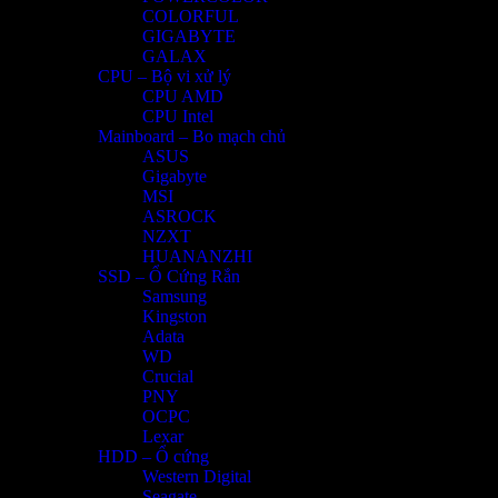
COLORFUL
GIGABYTE
GALAX
CPU – Bộ vi xử lý
CPU AMD
CPU Intel
Mainboard – Bo mạch chủ
ASUS
Gigabyte
MSI
ASROCK
NZXT
HUANANZHI
SSD – Ổ Cứng Rắn
Samsung
Kingston
Adata
WD
Crucial
PNY
OCPC
Lexar
HDD – Ổ cứng
Western Digital
Seagate