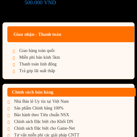
500.000
VND
(Tiết kiệm:
)
Giá BiG Sale - Không áp dụng kèm các Khuyến Mãi khác
Giao nhận - Thanh toán
Giao hàng toàn quốc
Miễn phí bán kính 5km
Thanh toán linh động
Trả góp lãi suất thấp
Chính sách bán hàng
Nhà Bán lẻ Uy tín tại Việt Nam
Sản phẩm Chính hãng 100%
Bảo hành theo Tiêu chuẩn NSX
Chính sách Đặc biệt cho Khối DN
Chính sách Đặc biệt cho Game-Net
Tư vấn miễn phí các giải pháp CNTT