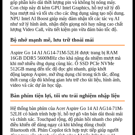
góp phần kéo dài thời lượng pin và không bị nóng máy.
Con chip này đi kèm GPU Intel Graphics, hỗ trợ xử lý đồ
họa mượt mà và tối ưu cho các ứng dụng sáng tạo nội dung.
NPU Intel AI Boost giúp máy đảm nhận tốt các tác vụ AI
như xử lý hình ảnh, nhận diện giọng nói hay nâng cao chất
lượng Video Call, vừa tiết kiệm pin vừa đảm bảo tốc độ.
Bộ nhớ mạnh mẽ, lưu trữ thoải mái
Aspire Go 14 AI AG14-71M-52LH được trang bị RAM
16GB DDR5 5600MHz cho khả năng đa nhiệm mượt mà
khi mở nhiều ứng dụng cùng lúc. Ổ SSD PCIe NVMe
512GB mang đến tốc độ đọc ghi nhanh, giúp khởi
động laptop Aspire, mở ứng dụng chỉ trong tích tắc, đồng
thời cung cấp đủ không gian lưu trữ cho tài liệu, hình ảnh,
video và các dự án học tập.
Bàn phím tiện lợi, tối ưu trải nghiệm nhập liệu
Hệ thống bàn phím của Acer Aspire Go 14 AI AG14-71M-
52LH có hành trình hợp lý, hỗ trợ gõ văn bản dài thoải mái
và chính xác. Touchpad rộng, độ phản hồi nhanh cho phép
điều khiển dễ dàng ngay cả khi không dùng chuột
Bluetooth rời. Phím Copilot tích hợp trực tiếp giúp người