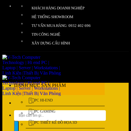
Bỏ
KHÁCH HÀNG DOANH NGHIỆP
qua
nội
HỆ THỐNG SHOWROOM
dung
TƯ VẤN MUA HÀNG: 0932 402 696
TIN CÔNG NGHỆ
XÂY DỰNG CẤU HÌNH
DANH MỤC SẢN PHẨM
PC HI-END
PC GAMING
Tìm
kiếm:
PC THIẾT KẾ ĐỒ HỌA 3D