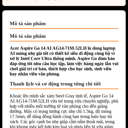
Mô tả sản phẩm
Mô tả sản phẩm
Acer Aspire Go 14 AI AG14-71M-52LH
là dòng
laptop
AI
mỏng nhẹ giá tốt có thiết kế siêu di động cùng bộ vi
xử lý Intel Core Ultra thông minh. Aspire Go đảm bảo
đáp ứng tốt nhu cầu học tập, làm việc hàng ngày lẫn vui
chơi giải trí cơ bản, thích hợp cho học sinh, sinh viên
hay nhân viên văn phòng.
Thanh lịch và cơ động trong từng chi tiết
Khoác lên mình sắc xám Steel Gray tinh tế, Aspire Go 14
AI AG14-71M-52LH vừa trẻ trung vừa chuyên nghiệp, phù
hợp với nhiều môi trường từ văn phòng cho đến giảng
đường. Máy có trọng lượng cực nhẹ chỉ 1.5kg, độ mỏng
17.5mm, dễ dàng đồng hành cùng bạn trong balo hay túi
xách. Các góc cạnh bo nhẹ giúp cầm nắm thoải mái, trong
khi khung máy kết hợp kim loại và nhựa bền bỉ vừa giảm