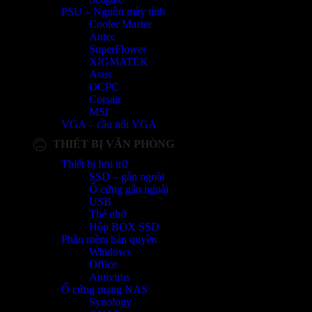
PSU – Nguồn máy tính
Cooler Master
Antec
SuperFlower
XIGMATEK
Asus
OCPC
Corsair
MSI
VGA – cầu nối VGA
THIẾT BỊ VĂN PHÒNG
Thiết bị lưu trữ
SSD – gắn ngoài
Ổ cứng gắn ngoài
USB
Thẻ nhớ
Hộp BOX SSD
Phần mềm bản quyền
Windows
Office
Antivirus
Ổ cứng mạng NAS
Synology