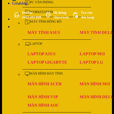
PC VĂN PHÒNG
Giỏ hàng
WORKSTATION
Hotline
Hệ thống
Tra cứu
0932.402.696
Showroom
đơn hàng
MÁY TÍNH ĐỒNG BỘ
MÁY TÍNH ASUS
MÁY TÍNH DELL
LAPTOP
LAPTOP ASUS
LAPTOP MSI
LAPTOP GIGABYTE
LAPTOP LG
MÀN HÌNH MÁY TÍNH
MÀN HÌNH ACER
MÀN HÌNH MSI
MÀN HÌNH VSP
MÀN HÌNH DELL
MÀN HÌNH AOC