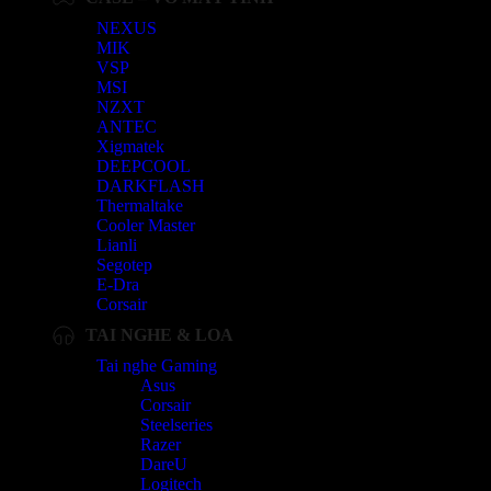
NEXUS
MIK
VSP
MSI
NZXT
ANTEC
Xigmatek
DEEPCOOL
DARKFLASH
Thermaltake
Cooler Master
Lianli
Segotep
E-Dra
Corsair
TAI NGHE & LOA
Tai nghe Gaming
Asus
Corsair
Steelseries
Razer
DareU
Logitech