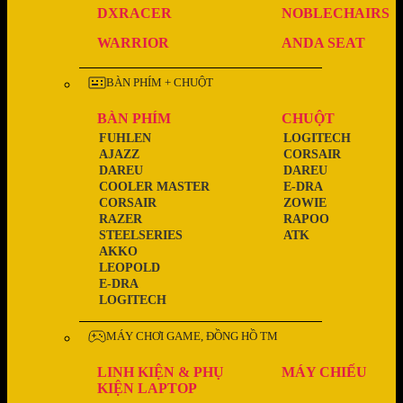
DXRACER
NOBLECHAIRS
WARRIOR
ANDA SEAT
BÀN PHÍM + CHUỘT
BÀN PHÍM
CHUỘT
FUHLEN
LOGITECH
AJAZZ
CORSAIR
DAREU
DAREU
COOLER MASTER
E-DRA
CORSAIR
ZOWIE
RAZER
RAPOO
STEELSERIES
ATK
AKKO
LEOPOLD
E-DRA
LOGITECH
MÁY CHƠI GAME, ĐỒNG HỒ TM
LINH KIỆN & PHỤ
MÁY CHIẾU
KIỆN LAPTOP