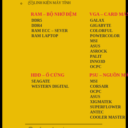
LINH KIỆN MÁY TÍNH
RAM – BỘ NHỚ ĐỆM
VGA – CARD MÀ
DDR5
GALAX
DDR4
GIGABYTE
RAM ECC – SEVER
COLORFUL
RAM LAPTOP
POWERCOLOR
MSI
ASUS
ASROCK
PALIT
INNO3D
OCPC
HDD – Ổ CỨNG
PSU – NGUỒN M
SEAGATE
MSI
WESTERN DIGITAL
CORSAIR
OCPC
ASUS
XIGMATEK
SUPERFLOWER
ANTEC
COOLER MASTER