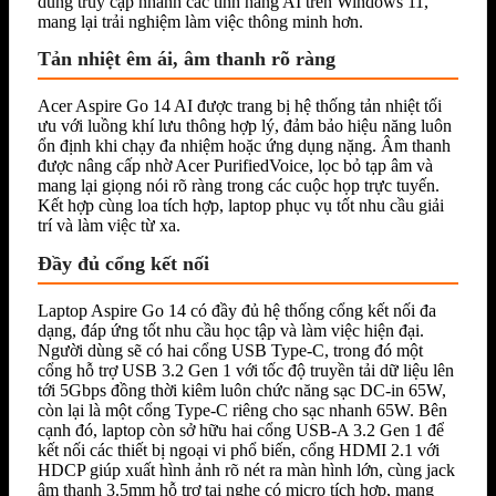
dùng truy cập nhanh các tính năng AI trên Windows 11,
mang lại trải nghiệm làm việc thông minh hơn.
Tản nhiệt êm ái, âm thanh rõ ràng
Acer Aspire Go 14 AI được trang bị hệ thống tản nhiệt tối
ưu với luồng khí lưu thông hợp lý, đảm bảo hiệu năng luôn
ổn định khi chạy đa nhiệm hoặc ứng dụng nặng. Âm thanh
được nâng cấp nhờ Acer PurifiedVoice, lọc bỏ tạp âm và
mang lại giọng nói rõ ràng trong các cuộc họp trực tuyến.
Kết hợp cùng loa tích hợp, laptop phục vụ tốt nhu cầu giải
trí và làm việc từ xa.
Đầy đủ cổng kết nối
Laptop Aspire Go 14 có đầy đủ hệ thống cổng kết nối đa
dạng, đáp ứng tốt nhu cầu học tập và làm việc hiện đại.
Người dùng sẽ có hai cổng USB Type-C, trong đó một
cổng hỗ trợ USB 3.2 Gen 1 với tốc độ truyền tải dữ liệu lên
tới 5Gbps đồng thời kiêm luôn chức năng sạc DC-in 65W,
còn lại là một cổng Type-C riêng cho sạc nhanh 65W. Bên
cạnh đó, laptop còn sở hữu hai cổng USB-A 3.2 Gen 1 để
kết nối các thiết bị ngoại vi phổ biến, cổng HDMI 2.1 với
HDCP giúp xuất hình ảnh rõ nét ra màn hình lớn, cùng jack
âm thanh 3.5mm hỗ trợ tai nghe có micro tích hợp, mang