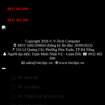
Kinh Doanh
0932 402 696
Kỹ thuật bảo hành
0932 402 696
Copyright 2026 © V-Tech Computer
🧾 MST: 0402209604 (Đăng ký lần đầu: 29/09/2023)
📍 316 Lê Quảng Chí, Phường Hòa Xuân, TP Đà Nẵng
👤 Người đại diện: Trịnh Minh Nhật Vũ – Giám Đốc ☎ 0932 402
696
📧 sales@vtechpc.vn - 🌐 www.vtechpc.vn
PC HI-END
PC GAMING
PC THIẾT KẾ ĐỒ HỌA 3D