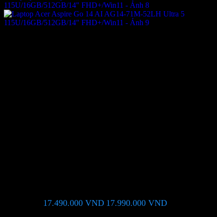
Laptop Acer Aspire Go 14 AI
AG14-71M-52LH Ultra 5
115U/16GB/512GB/14″
FHD+/Win11
17.490.000
VND
17.990.000
VND
Giá chỉ còn:
-3%