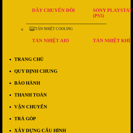
DÂY CHUYỂN ĐỔI
SONY PLAYSTAT
(PS5)
TẢN NHIỆT COOLING
TẢN NHIỆT AIO
TẢN NHIỆT KHÍ
TRANG CHỦ
QUY ĐỊNH CHUNG
BẢO HÀNH
THANH TOÁN
VẬN CHUYỂN
TRẢ GÓP
XÂY DỰNG CẤU HÌNH