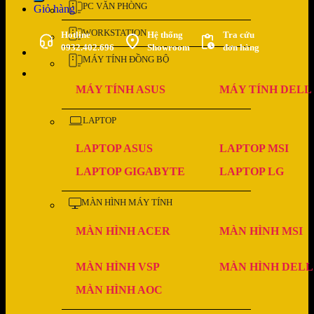
PC VĂN PHÒNG
Giỏ hàng
WORKSTATION
Hotline
Hệ thống
Tra cứu
0932.402.696
Showroom
đơn hàng
MÁY TÍNH ĐỒNG BỘ
MÁY TÍNH ASUS
MÁY TÍNH DELL
LAPTOP
LAPTOP ASUS
LAPTOP MSI
LAPTOP GIGABYTE
LAPTOP LG
MÀN HÌNH MÁY TÍNH
MÀN HÌNH ACER
MÀN HÌNH MSI
MÀN HÌNH VSP
MÀN HÌNH DELL
MÀN HÌNH AOC