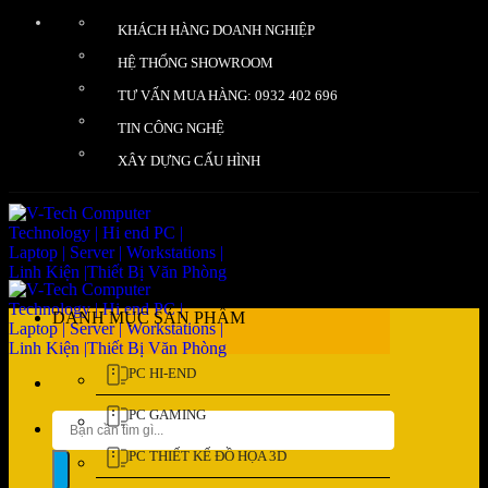
Bỏ
KHÁCH HÀNG DOANH NGHIỆP
qua
nội
HỆ THỐNG SHOWROOM
dung
TƯ VẤN MUA HÀNG: 0932 402 696
TIN CÔNG NGHỆ
XÂY DỰNG CẤU HÌNH
DANH MỤC SẢN PHẨM
PC HI-END
PC GAMING
Tìm
kiếm:
PC THIẾT KẾ ĐỒ HỌA 3D