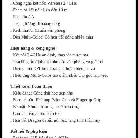
. Công nghệ kết nối: Wireless 2.4GHz
. Phạm vi kết nối: Lên đến 10 m
. Pin: Pin AA
. Trọng lượng: Khoảng 80 g
. Kích thước: Chuẩn văn phòng
. Đèn Multi-Color: Có họa tiết động nhiều màu
Hiệu năng & công nghệ
. Kết nối 2.4GHz ổn định, thao tác mượt mà
. Tracking ổn định cho nhu cầu văn phòng và giải trí
. Điều chỉnh DPI linh hoạt phù hợp nhiều tác vụ
. Hiệu ứng Multi-Color tạo điểm nhấn cho góc làm việc
Thiết kế & hoàn thiện
. Kiểu dáng: Công thái học gọn nhẹ
. Form chuột: Phù hợp Palm Grip và Fingertip Grip
. Bề mặt: Nhựa nhám hạn chế trơn trượt
. Con lăn: êm ái, độ bám tốt
. Họa tiết Dragon đa sắc nổi bật, tăng tính thẩm mỹ
Kết nối & phụ kiện