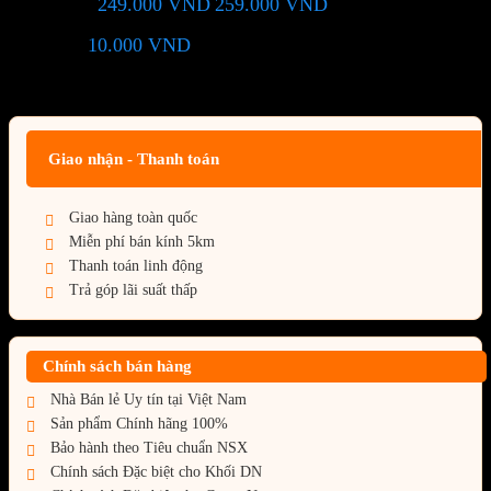
249.000
VND
259.000
VND
Giá chỉ còn:
-4%
10.000
VND
(Tiết kiệm:
)
Giá BiG Sale - Không áp dụng kèm các Khuyến Mãi khác
Giao nhận - Thanh toán
Giao hàng toàn quốc
Miễn phí bán kính 5km
Thanh toán linh động
Trả góp lãi suất thấp
Chính sách bán hàng
Nhà Bán lẻ Uy tín tại Việt Nam
Sản phẩm Chính hãng 100%
Bảo hành theo Tiêu chuẩn NSX
Chính sách Đặc biệt cho Khối DN