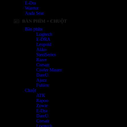
E-Dra
Warrior
Anda Seat
BÀN PHÍM + CHUỘT
Bàn phím
Logitech
E-DRA
Leopold
Akko
SteelSeries
Razer
Corsair
Cooler Master
DareU
Ajazz
Fuhlen
Chuột
ATK
Rapoo
Zowie
E-Dra
DareU
Corsair
Logitech