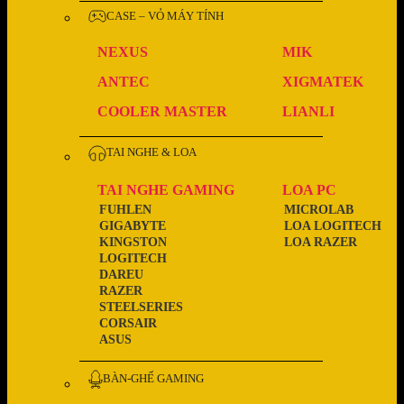
CASE – VỎ MÁY TÍNH
NEXUS
MIK
ANTEC
XIGMATEK
COOLER MASTER
LIANLI
TAI NGHE & LOA
TAI NGHE GAMING
LOA PC
FUHLEN
MICROLAB
GIGABYTE
LOA LOGITECH
KINGSTON
LOA RAZER
LOGITECH
DAREU
RAZER
STEELSERIES
CORSAIR
ASUS
BÀN-GHẾ GAMING