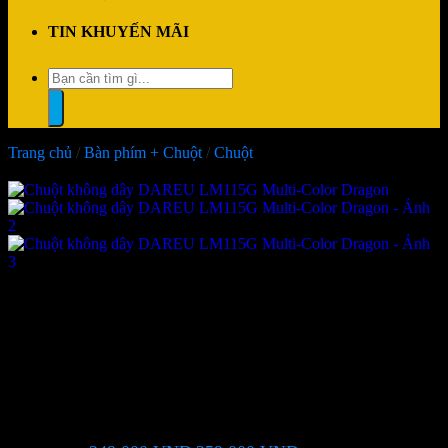
TIN KHUYẾN MÃI
Tìm
kiếm:
Trang chủ
/
Bàn phím + Chuột
/
Chuột
-4%
Chuột không dây DAREU
LM115G Multi-Color Dragon