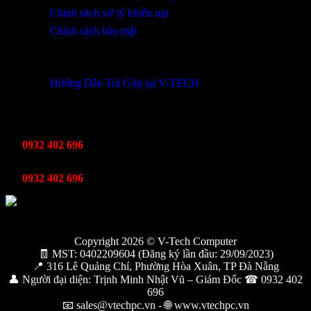
Chính sách xử lý khiếu nại
Chính sách bảo mật
THÔNG TIN KHUYẾN MÃI
Hướng Dẫn Trả Góp tại V-TECH
TỔNG ĐÀI HỖ TRỢ
Kinh Doanh
0932 402 696
Kỹ thuật bảo hành
0932 402 696
Copyright 2026 © V-Tech Computer
🧾 MST: 0402209604 (Đăng ký lần đầu: 29/09/2023)
📍 316 Lê Quảng Chí, Phường Hòa Xuân, TP Đà Nẵng
👤 Người đại diện: Trịnh Minh Nhật Vũ – Giám Đốc ☎ 0932 402
696
📧 sales@vtechpc.vn - 🌐 www.vtechpc.vn