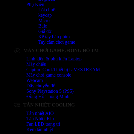
Phụ Kiện
Lót chuột
keycap
Micro
Balo
Giá đỡ
Kê tay bàn phím
Tay cầm chơi game
MÁY CHƠI GAME, ĐỒNG HỒ TM
Linh kiện & phụ kiện Laptop
Máy chiếu
Capture Card-Thiết bị LIVESTREAM
Máy chơi game console
Webcam
Dây chuyển đổi
Sony Playstation 5 (PS5)
Đồng Hồ Thông Minh
TẢN NHIỆT COOLING
Tản nhiệt AIO
Tản Nhiệt Khí
Fan LED trang trí
Kem tản nhiệt