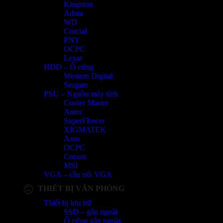
Kingston
Adata
WD
Crucial
PNY
OCPC
Lexar
HDD – Ổ cứng
Western Digital
Seagate
PSU – Nguồn máy tính
Cooler Master
Antec
SuperFlower
XIGMATEK
Asus
OCPC
Corsair
MSI
VGA – cầu nối VGA
THIẾT BỊ VĂN PHÒNG
Thiết bị lưu trữ
SSD – gắn ngoài
Ổ cứng gắn ngoài