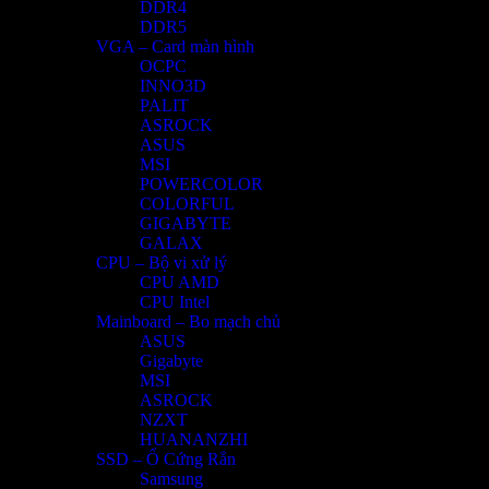
DDR4
DDR5
VGA – Card màn hình
OCPC
INNO3D
PALIT
ASROCK
ASUS
MSI
POWERCOLOR
COLORFUL
GIGABYTE
GALAX
CPU – Bộ vi xử lý
CPU AMD
CPU Intel
Mainboard – Bo mạch chủ
ASUS
Gigabyte
MSI
ASROCK
NZXT
HUANANZHI
SSD – Ổ Cứng Rắn
Samsung