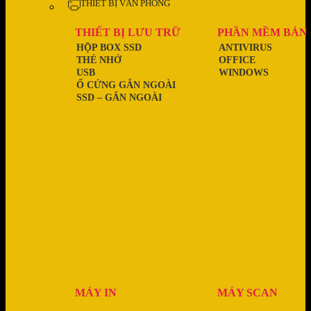
THIẾT BỊ VĂN PHÒNG
THIẾT BỊ LƯU TRỮ
PHẦN MỀM BẢN
HỘP BOX SSD
ANTIVIRUS
THẺ NHỚ
OFFICE
USB
WINDOWS
Ổ CỨNG GẮN NGOÀI
SSD – GẮN NGOÀI
MÁY IN
MÁY SCAN