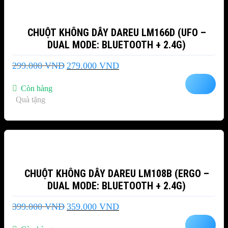
CHUỘT KHÔNG DÂY DAREU LM166D (UFO –
DUAL MODE: BLUETOOTH + 2.4G)
Giá
Giá
299.000
VND
279.000
VND
gốc
hiện
là:
tại
Còn hàng
299.000 VND.
là:
Quà tặng
279.000 VND.
-10%
CHUỘT KHÔNG DÂY DAREU LM108B (ERGO –
DUAL MODE: BLUETOOTH + 2.4G)
Giá
Giá
399.000
VND
359.000
VND
gốc
hiện
là:
tại