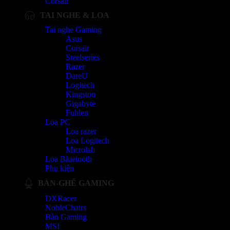
Corsair
TAI NGHE & LOA
Tai nghe Gaming
Asus
Corsair
Steelseries
Razer
DareU
Logitech
Kingston
Gigabyte
Fuhlen
Loa PC
Loa razer
Loa Logitech
Microlab
Loa Bluetooth
Phụ kiện
BÀN-GHẾ GAMING
DXRacer
NobleChairs
Bàn Gaming
MSI