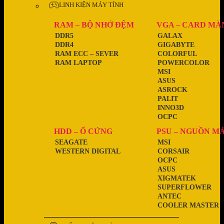
LINH KIỆN MÁY TÍNH
RAM – BỘ NHỚ ĐỆM
VGA – CARD MÀ
DDR5
GALAX
DDR4
GIGABYTE
RAM ECC – SEVER
COLORFUL
RAM LAPTOP
POWERCOLOR
MSI
ASUS
ASROCK
PALIT
INNO3D
OCPC
HDD – Ổ CỨNG
PSU – NGUỒN M
SEAGATE
MSI
WESTERN DIGITAL
CORSAIR
OCPC
ASUS
XIGMATEK
SUPERFLOWER
ANTEC
COOLER MASTER