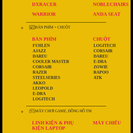
DXRACER
NOBLECHAIRS
WARRIOR
ANDA SEAT
BÀN PHÍM + CHUỘT
BÀN PHÍM
CHUỘT
FUHLEN
LOGITECH
AJAZZ
CORSAIR
DAREU
DAREU
COOLER MASTER
E-DRA
CORSAIR
ZOWIE
RAZER
RAPOO
STEELSERIES
ATK
AKKO
LEOPOLD
E-DRA
LOGITECH
MÁY CHƠI GAME, ĐỒNG HỒ TM
LINH KIỆN & PHỤ
MÁY CHIẾU
KIỆN LAPTOP