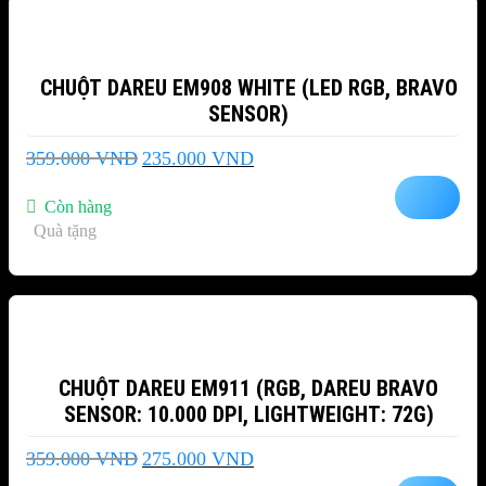
CHUỘT DAREU EM908 WHITE (LED RGB, BRAVO
SENSOR)
Giá
Giá
359.000
VND
235.000
VND
gốc
hiện
là:
tại
Còn hàng
359.000 VND.
là:
Quà tặng
235.000 VND.
-23%
CHUỘT DAREU EM911 (RGB, DAREU BRAVO
SENSOR: 10.000 DPI, LIGHTWEIGHT: 72G)
Giá
Giá
359.000
VND
275.000
VND
gốc
hiện