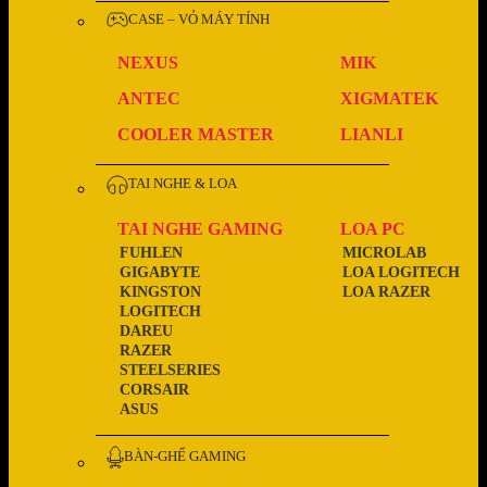
CASE – VỎ MÁY TÍNH
NEXUS
MIK
ANTEC
XIGMATEK
COOLER MASTER
LIANLI
TAI NGHE & LOA
TAI NGHE GAMING
LOA PC
FUHLEN
MICROLAB
GIGABYTE
LOA LOGITECH
KINGSTON
LOA RAZER
LOGITECH
DAREU
RAZER
STEELSERIES
CORSAIR
ASUS
BÀN-GHẾ GAMING