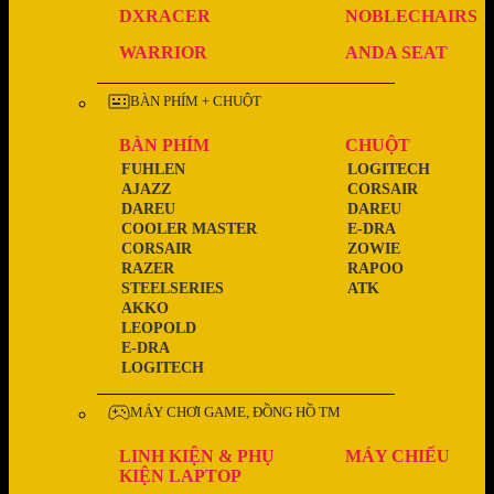
DXRACER
NOBLECHAIRS
WARRIOR
ANDA SEAT
BÀN PHÍM + CHUỘT
BÀN PHÍM
CHUỘT
FUHLEN
LOGITECH
AJAZZ
CORSAIR
DAREU
DAREU
COOLER MASTER
E-DRA
CORSAIR
ZOWIE
RAZER
RAPOO
STEELSERIES
ATK
AKKO
LEOPOLD
E-DRA
LOGITECH
MÁY CHƠI GAME, ĐỒNG HỒ TM
LINH KIỆN & PHỤ
MÁY CHIẾU
KIỆN LAPTOP