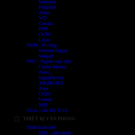
Samsung
Kingston
Adata
WD
Crucial
PNY
OCPC
Lexar
HDD – Ổ cứng
Western Digital
Seagate
PSU – Nguồn máy tính
Cooler Master
Antec
SuperFlower
XIGMATEK
Asus
OCPC
Corsair
MSI
VGA – cầu nối VGA
THIẾT BỊ VĂN PHÒNG
Thiết bị lưu trữ
SSD – gắn ngoài