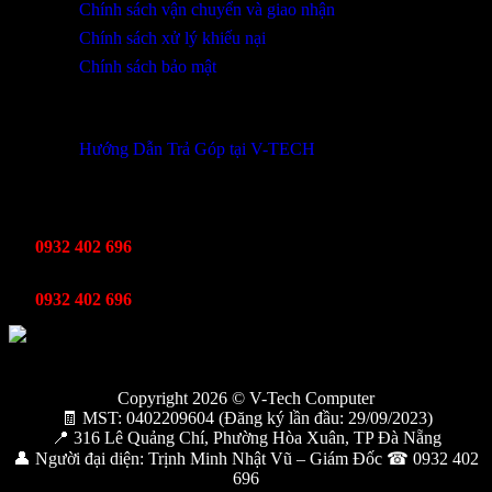
Chính sách vận chuyển và giao nhận
Chính sách xử lý khiếu nại
Chính sách bảo mật
THÔNG TIN KHUYẾN MÃI
Hướng Dẫn Trả Góp tại V-TECH
TỔNG ĐÀI HỖ TRỢ
Kinh Doanh
0932 402 696
Kỹ thuật bảo hành
0932 402 696
Copyright 2026 © V-Tech Computer
🧾 MST: 0402209604 (Đăng ký lần đầu: 29/09/2023)
📍 316 Lê Quảng Chí, Phường Hòa Xuân, TP Đà Nẵng
👤 Người đại diện: Trịnh Minh Nhật Vũ – Giám Đốc ☎ 0932 402
696