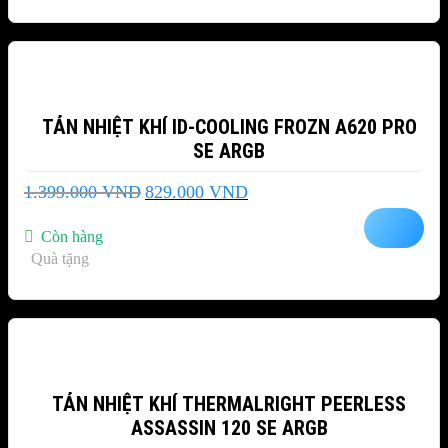
-41%
TẢN NHIỆT KHÍ ID-COOLING FROZN A620 PRO
SE ARGB
Giá
Giá
1.399.000
VND
829.000
VND
gốc
hiện
là:
tại
Còn hàng
1.399.000 VND.
là:
Quà tặng
829.000 VND.
-38%
TẢN NHIỆT KHÍ THERMALRIGHT PEERLESS
ASSASSIN 120 SE ARGB