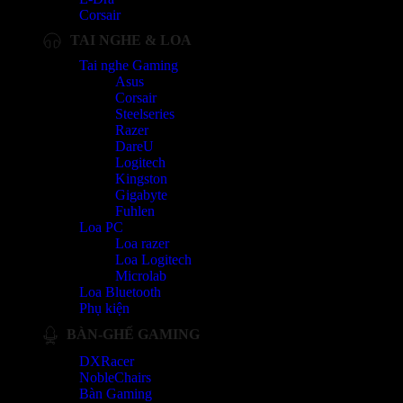
Corsair
TAI NGHE & LOA
Tai nghe Gaming
Asus
Corsair
Steelseries
Razer
DareU
Logitech
Kingston
Gigabyte
Fuhlen
Loa PC
Loa razer
Loa Logitech
Microlab
Loa Bluetooth
Phụ kiện
BÀN-GHẾ GAMING
DXRacer
NobleChairs
Bàn Gaming