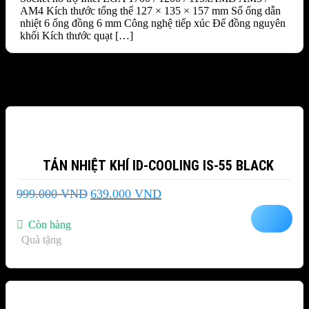
AM4 Kích thước tổng thể 127 × 135 × 157 mm Số ống dẫn
nhiệt 6 ống đồng 6 mm Công nghệ tiếp xúc Đế đồng nguyên
khối Kích thước quạt […]
Sản phẩm tương tự
-36%
TẢN NHIỆT KHÍ ID-COOLING IS-55 BLACK
Giá
Giá
999.000
VND
639.000
VND
gốc
hiện
là:
tại
Còn hàng
999.000 VND.
là:
Quà tặng
639.000 VND.
-34%