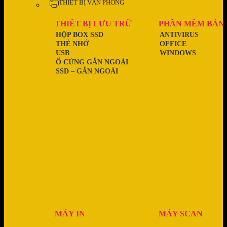
THIẾT BỊ VĂN PHÒNG
THIẾT BỊ LƯU TRỮ
PHẦN MỀM BẢN
HỘP BOX SSD
ANTIVIRUS
THẺ NHỚ
OFFICE
USB
WINDOWS
Ổ CỨNG GẮN NGOÀI
SSD – GẮN NGOÀI
MÁY IN
MÁY SCAN