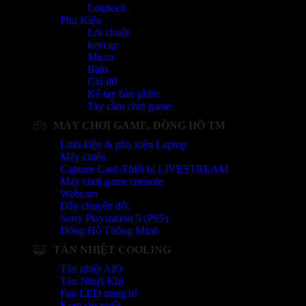
Logitech
Phụ Kiện
Lót chuột
keycap
Micro
Balo
Giá đỡ
Kê tay bàn phím
Tay cầm chơi game
MÁY CHƠI GAME, ĐỒNG HỒ TM
Linh kiện & phụ kiện Laptop
Máy chiếu
Capture Card-Thiết bị LIVESTREAM
Máy chơi game console
Webcam
Dây chuyển đổi
Sony Playstation 5 (PS5)
Đồng Hồ Thông Minh
TẢN NHIỆT COOLING
Tản nhiệt AIO
Tản Nhiệt Khí
Fan LED trang trí
Kem tản nhiệt