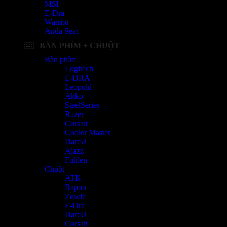
MSI
E-Dra
Warrior
Anda Seat
BÀN PHÍM + CHUỘT
Bàn phím
Logitech
E-DRA
Leopold
Akko
SteelSeries
Razer
Corsair
Cooler Master
DareU
Ajazz
Fuhlen
Chuột
ATK
Rapoo
Zowie
E-Dra
DareU
Corsair