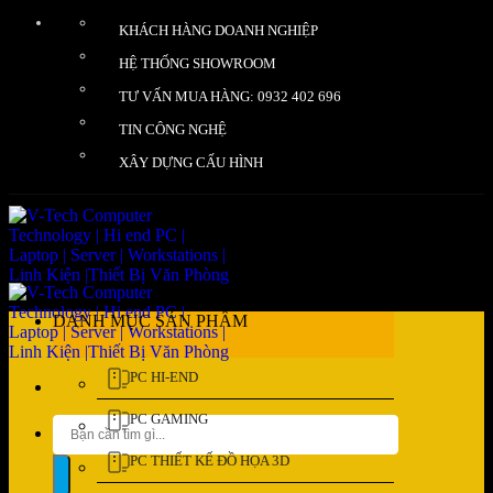
Bỏ
KHÁCH HÀNG DOANH NGHIỆP
qua
nội
HỆ THỐNG SHOWROOM
dung
TƯ VẤN MUA HÀNG: 0932 402 696
TIN CÔNG NGHỆ
XÂY DỰNG CẤU HÌNH
DANH MỤC SẢN PHẨM
PC HI-END
PC GAMING
Tìm
kiếm:
PC THIẾT KẾ ĐỒ HỌA 3D