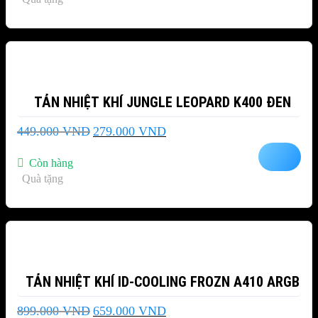
1.589.000 VND.
-38%
TẢN NHIỆT KHÍ JUNGLE LEOPARD K400 ĐEN
Giá
Giá
449.000
VND
279.000
VND
gốc
hiện
là:
tại
Còn hàng
449.000 VND.
là:
Quà tặng
279.000 VND.
-27%
TẢN NHIỆT KHÍ ID-COOLING FROZN A410 ARGB
Giá
Giá
899.000
VND
659.000
VND