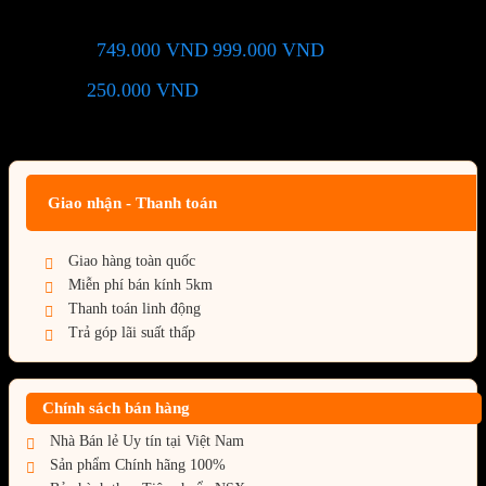
749.000
VND
999.000
VND
Giá chỉ còn:
-25%
250.000
VND
(Tiết kiệm:
)
Giá BiG Sale - Không áp dụng kèm các Khuyến Mãi khác
Giao nhận - Thanh toán
Giao hàng toàn quốc
Miễn phí bán kính 5km
Thanh toán linh động
Trả góp lãi suất thấp
Chính sách bán hàng
Nhà Bán lẻ Uy tín tại Việt Nam
Sản phẩm Chính hãng 100%