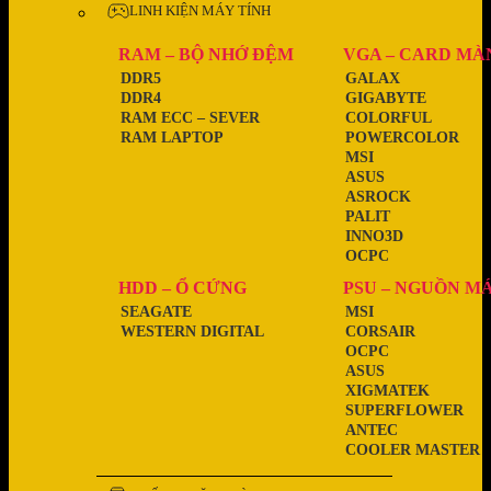
LINH KIỆN MÁY TÍNH
RAM – BỘ NHỚ ĐỆM
VGA – CARD MÀ
DDR5
GALAX
DDR4
GIGABYTE
RAM ECC – SEVER
COLORFUL
RAM LAPTOP
POWERCOLOR
MSI
ASUS
ASROCK
PALIT
INNO3D
OCPC
HDD – Ổ CỨNG
PSU – NGUỒN M
SEAGATE
MSI
WESTERN DIGITAL
CORSAIR
OCPC
ASUS
XIGMATEK
SUPERFLOWER
ANTEC
COOLER MASTER