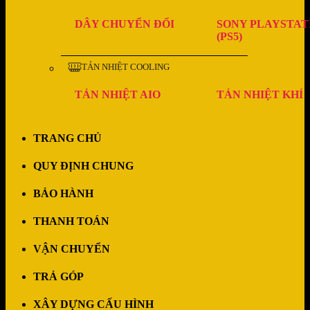
DÂY CHUYỂN ĐỔI
SONY PLAYSTAT
(PS5)
TẢN NHIỆT COOLING
TẢN NHIỆT AIO
TẢN NHIỆT KHÍ
TRANG CHỦ
QUY ĐỊNH CHUNG
BẢO HÀNH
THANH TOÁN
VẬN CHUYỂN
TRẢ GÓP
XÂY DỰNG CẤU HÌNH