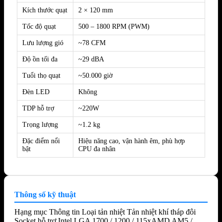
Kích thước quạt
2 × 120 mm
Tốc độ quạt
500 – 1800 RPM (PWM)
Lưu lượng gió
~78 CFM
Độ ồn tối đa
~29 dBA
Tuổi thọ quạt
~50.000 giờ
Đèn LED
Không
TDP hỗ trợ
~220W
Trọng lượng
~1.2 kg
Đặc điểm nổi
Hiệu năng cao, vận hành êm, phù hợp
bật
CPU đa nhân
Thông số kỹ thuật
Hạng mục Thông tin Loại tản nhiệt Tản nhiệt khí tháp đôi
Socket hỗ trợ Intel LGA 1700 / 1200 / 115xAMD AM5 /