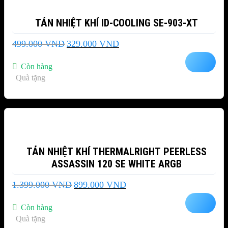
TẢN NHIỆT KHÍ ID-COOLING SE-903-XT
Giá
Giá
499.000
VND
329.000
VND
gốc
hiện
là:
tại
Còn hàng
499.000 VND.
là:
Quà tặng
329.000 VND.
-36%
TẢN NHIỆT KHÍ THERMALRIGHT PEERLESS
ASSASSIN 120 SE WHITE ARGB
Giá
Giá
1.399.000
VND
899.000
VND
gốc
hiện
là:
tại
Còn hàng
1.399.000 VND.
là:
Quà tặng
899.000 VND.