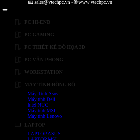
📧 sales@vtechpc.vn - 🌐 www.vtechpc.vn
PC HI-END
PC GAMING
PC THIẾT KẾ ĐỒ HỌA 3D
PC VĂN PHÒNG
WORKSTATION
MÁY TÍNH ĐỒNG BỘ
Máy Tính Asus
Máy tính Dell
Intel NUC
Máy tính MSI
Máy tính Lenovo
LAPTOP
LAPTOP ASUS
LAPTOP MSI