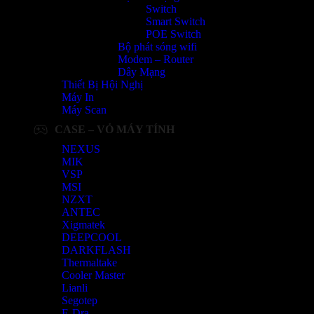
Switch
Smart Switch
POE Switch
Bộ phát sóng wifi
Modem – Router
Dây Mạng
Thiết Bị Hội Nghị
Máy In
Máy Scan
CASE – VỎ MÁY TÍNH
NEXUS
MIK
VSP
MSI
NZXT
ANTEC
Xigmatek
DEEPCOOL
DARKFLASH
Thermaltake
Cooler Master
Lianli
Segotep
E-Dra