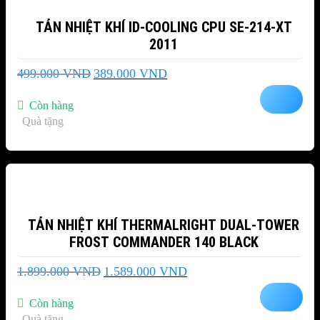
TẢN NHIỆT KHÍ ID-COOLING CPU SE-214-XT
2011
Giá
Giá
499.000
VND
389.000
VND
gốc
hiện
là:
tại
Còn hàng
499.000 VND.
là:
Quà tặng
389.000 VND.
-16%
TẢN NHIỆT KHÍ THERMALRIGHT DUAL-TOWER
FROST COMMANDER 140 BLACK
Giá
Giá
1.899.000
VND
1.589.000
VND
gốc
hiện
là:
tại
Còn hàng
1.899.000 VND.
là:
Quà tặng