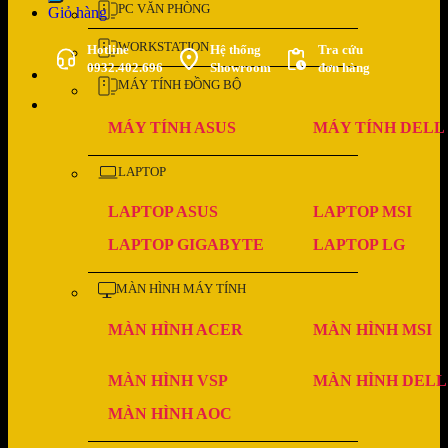
PC VĂN PHÒNG
Giỏ hàng
WORKSTATION
Hotline
Hệ thống
Tra cứu
0932.402.696
Showroom
đơn hàng
MÁY TÍNH ĐỒNG BỘ
MÁY TÍNH ASUS
MÁY TÍNH DELL
LAPTOP
LAPTOP ASUS
LAPTOP MSI
LAPTOP GIGABYTE
LAPTOP LG
MÀN HÌNH MÁY TÍNH
MÀN HÌNH ACER
MÀN HÌNH MSI
MÀN HÌNH VSP
MÀN HÌNH DELL
MÀN HÌNH AOC