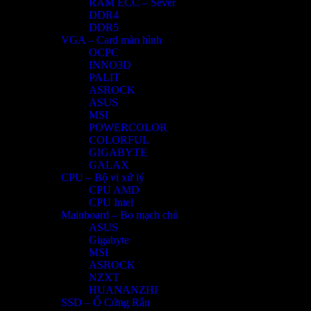
RAM ECC – Sever
DDR4
DDR5
VGA – Card màn hình
OCPC
INNO3D
PALIT
ASROCK
ASUS
MSI
POWERCOLOR
COLORFUL
GIGABYTE
GALAX
CPU – Bộ vi xử lý
CPU AMD
CPU Intel
Mainboard – Bo mạch chủ
ASUS
Gigabyte
MSI
ASROCK
NZXT
HUANANZHI
SSD – Ổ Cứng Rắn