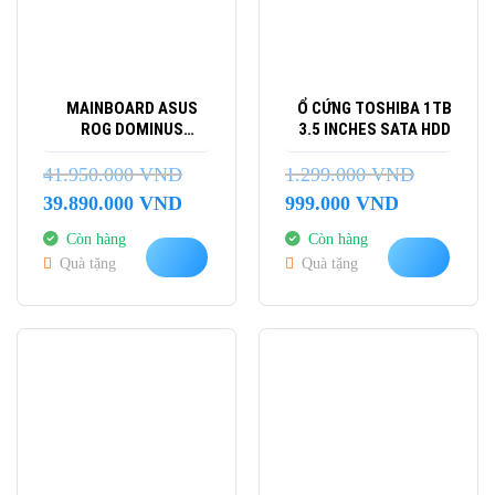
MAINBOARD ASUS
Ổ CỨNG TOSHIBA 1TB
ROG DOMINUS
3.5 INCHES SATA HDD
EXTREME
41.950.000
VND
1.299.000
VND
Giá
Giá
Giá
Giá
39.890.000
VND
999.000
VND
gốc
hiện
gốc
hiện
Còn hàng
Còn hàng
là:
tại
là:
tại
Quà tặng
Quà tặng
41.950.000 VND.
là:
1.299.000 VND.
là:
39.890.000 VND.
999.000 VND.
-10%
-27%