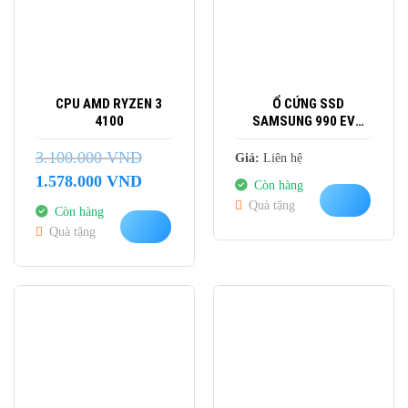
CPU AMD RYZEN 3
Ổ CỨNG SSD
4100
SAMSUNG 990 EVO
PLUS 1TB M.2 NVME
M.2 2280 PCIE GEN4.0
3.100.000
VND
Giá:
Liên hệ
X4/5.0 X2 MZ-
Giá
Giá
1.578.000
VND
Còn hàng
V9S1T0BW
gốc
hiện
Quà tặng
Còn hàng
là:
tại
Quà tặng
3.100.000 VND.
là:
1.578.000 VND.
-14%
-6%