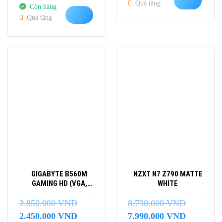
Quà tặng
Còn hàng
là:
tại
Quà tặng
22.188.900 VND.
là:
19.990.000 VND.
-14%
-9%
GIGABYTE B560M
NZXT N7 Z790 MATTE
GAMING HD (VGA,
WHITE
HDMI)
2.850.000
VND
8.790.000
VND
Giá
Giá
Giá
Giá
2.450.000
VND
7.990.000
VND