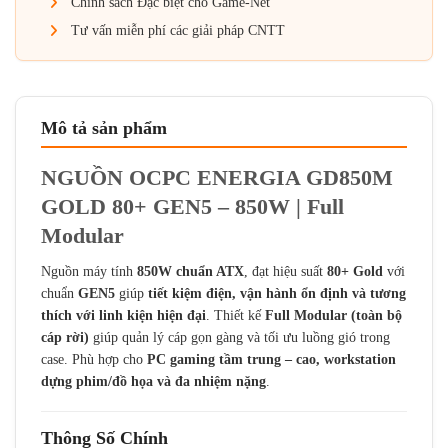
Chính sách Đặc biệt cho Game-Net
Tư vấn miễn phí các giải pháp CNTT
Mô tả sản phẩm
NGUỒN OCPC ENERGIA GD850M
GOLD 80+ GEN5 – 850W | Full
Modular
Nguồn máy tính
850W chuẩn ATX
, đạt hiệu suất
80+ Gold
với
chuẩn
GEN5
giúp
tiết kiệm điện, vận hành ổn định và tương
thích với linh kiện hiện đại
. Thiết kế
Full Modular (toàn bộ
cáp rời)
giúp quản lý cáp gọn gàng và tối ưu luồng gió trong
case. Phù hợp cho
PC gaming tầm trung – cao, workstation
dựng phim/đồ họa và đa nhiệm nặng
.
Thông Số Chính