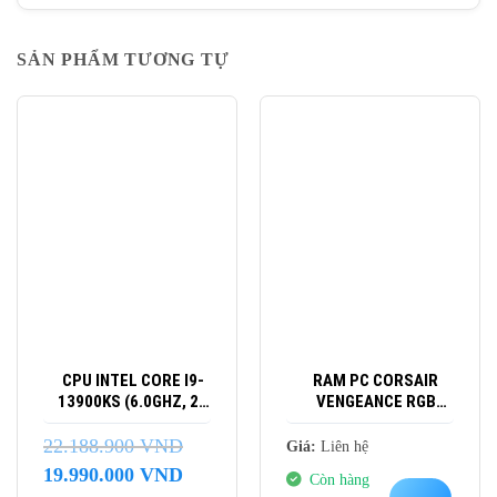
SẢN PHẨM TƯƠNG TỰ
-10%
CPU INTEL CORE I9-
RAM PC CORSAIR
13900KS (6.0GHZ, 24
VENGEANCE RGB
NHÂN 32 LUỒNG, 68M
128GB (2X64GB)
CACHE)
DDR5 6400MHZ
22.188.900
VND
Giá:
Liên hệ
(CMH128GX5M2B6400C42)
Giá
Giá
19.990.000
VND
Còn hàng
gốc
hiện