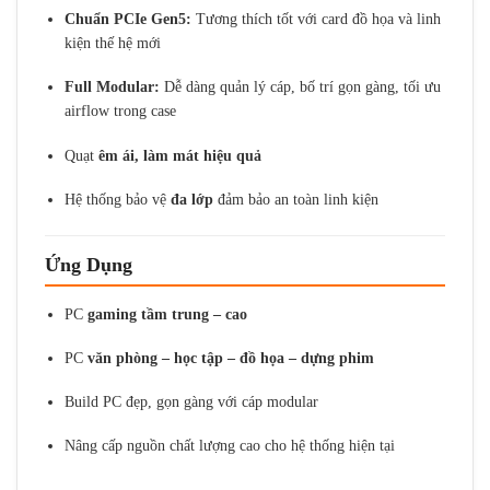
Chuẩn PCIe Gen5:
Tương thích tốt với card đồ họa và linh
kiện thế hệ mới
Full Modular:
Dễ dàng quản lý cáp, bố trí gọn gàng, tối ưu
airflow trong case
Quạt
êm ái, làm mát hiệu quả
Hệ thống bảo vệ
đa lớp
đảm bảo an toàn linh kiện
Ứng Dụng
PC
gaming tầm trung – cao
PC
văn phòng – học tập – đồ họa – dựng phim
Build PC đẹp, gọn gàng với cáp modular
Nâng cấp nguồn chất lượng cao cho hệ thống hiện tại