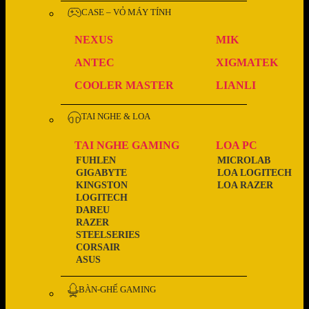
CASE – VỎ MÁY TÍNH
NEXUS
MIK
ANTEC
XIGMATEK
COOLER MASTER
LIANLI
TAI NGHE & LOA
TAI NGHE GAMING
LOA PC
FUHLEN
MICROLAB
GIGABYTE
LOA LOGITECH
KINGSTON
LOA RAZER
LOGITECH
DAREU
RAZER
STEELSERIES
CORSAIR
ASUS
BÀN-GHẾ GAMING