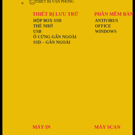
THIẾT BỊ VĂN PHÒNG
THIẾT BỊ LƯU TRỮ
PHẦN MỀM BẢN
HỘP BOX SSD
ANTIVIRUS
THẺ NHỚ
OFFICE
USB
WINDOWS
Ổ CỨNG GẮN NGOÀI
SSD – GẮN NGOÀI
MÁY IN
MÁY SCAN