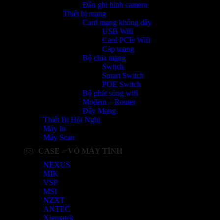
Đầu ghi hình camera
Thiết bị mạng
Card mạng không dây
USB Wifi
Card PCIe Wifi
Cáp mạng
Bộ chia mạng
Switch
Smart Switch
POE Switch
Bộ phát sóng wifi
Modem – Router
Dây Mạng
Thiết Bị Hội Nghị
Máy In
Máy Scan
CASE – VỎ MÁY TÍNH
NEXUS
MIK
VSP
MSI
NZXT
ANTEC
Xigmatek