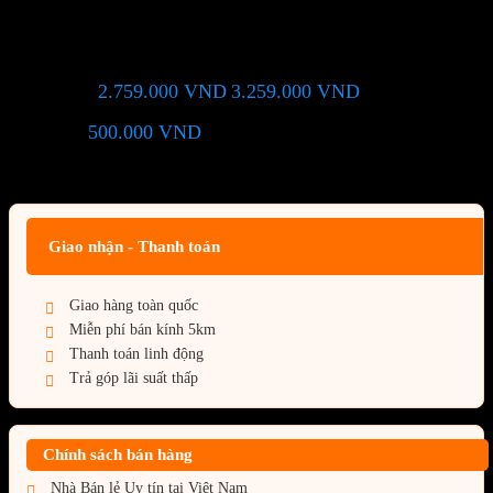
RZ820 White
2.759.000
VND
3.259.000
VND
Giá chỉ còn:
-15%
500.000
VND
(Tiết kiệm:
)
Giá BiG Sale - Không áp dụng kèm các Khuyến Mãi khác
Giao nhận - Thanh toán
Giao hàng toàn quốc
Miễn phí bán kính 5km
Thanh toán linh động
Trả góp lãi suất thấp
Chính sách bán hàng
Nhà Bán lẻ Uy tín tại Việt Nam