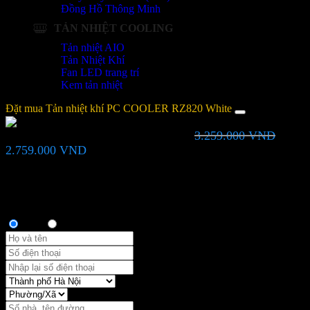
Đồng Hồ Thông Minh
TẢN NHIỆT COOLING
Tản nhiệt AIO
Tản Nhiệt Khí
Fan LED trang trí
Kem tản nhiệt
Đặt mua Tản nhiệt khí PC COOLER RZ820 White
3.259.000
VND
Tản nhiệt khí PC COOLER RZ820 White
Giá
Giá
2.759.000
VND
gốc
hiện
là:
tại
Bạn vui lòng nhập đúng số điện thoại để chúng tôi sẽ gọi xác nhận
3.259.000 VND.
là:
đơn hàng trước khi giao hàng. Xin cảm ơn!
2.759.000 VND.
Thông tin người mua
Anh
Chị