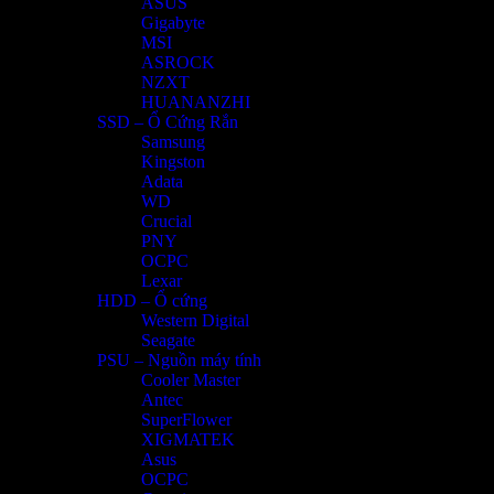
ASUS
Gigabyte
MSI
ASROCK
NZXT
HUANANZHI
SSD – Ổ Cứng Rắn
Samsung
Kingston
Adata
WD
Crucial
PNY
OCPC
Lexar
HDD – Ổ cứng
Western Digital
Seagate
PSU – Nguồn máy tính
Cooler Master
Antec
SuperFlower
XIGMATEK
Asus
OCPC