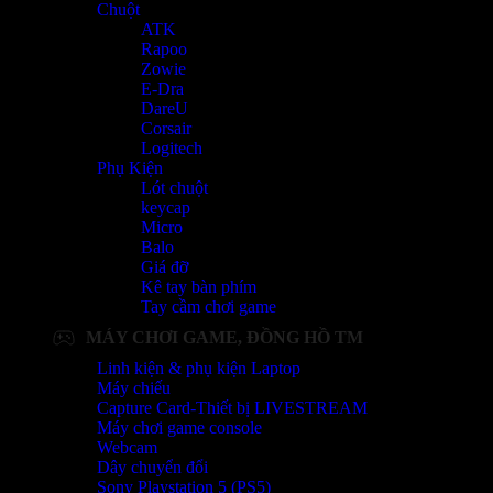
Chuột
ATK
Rapoo
Zowie
E-Dra
DareU
Corsair
Logitech
Phụ Kiện
Lót chuột
keycap
Micro
Balo
Giá đỡ
Kê tay bàn phím
Tay cầm chơi game
MÁY CHƠI GAME, ĐỒNG HỒ TM
Linh kiện & phụ kiện Laptop
Máy chiếu
Capture Card-Thiết bị LIVESTREAM
Máy chơi game console
Webcam
Dây chuyển đổi
Sony Playstation 5 (PS5)