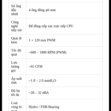
Số ống
dẫn
4 ống đồng φ6 mm
nhiệt
Công
nghệ
Đế đồng tiếp xúc trực tiếp CPU
tiếp xúc
Quạt đi
1 × 120 mm PWM
kèm
Tốc độ
~600 – 1800 RPM (PWM)
quạt
Lưu
lượng
~65 CFM
gió
Áp suất
~1.8 – 2.0 mmH₂O
tĩnh
Độ ồn
~28 – 32 dBA
tối đa
Loại
vòng bi
Hydro / FDB Bearing
quạt