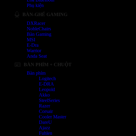
Phụ kiện
BÀN-GHẾ GAMING
DXRacer
NobleChairs
Bàn Gaming
MSI
E-Dra
Warrior
Anda Seat
BÀN PHÍM + CHUỘT
Bàn phím
Logitech
E-DRA
Leopold
Akko
SteelSeries
Razer
Corsair
Cooler Master
DareU
Ajazz
Fuhlen