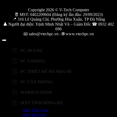
Copyright 2026 © V-Tech Computer
🧾 MST: 0402209604 (Đăng ký lần đầu: 29/09/2023)
📍 316 Lê Quảng Chí, Phường Hòa Xuân, TP Đà Nẵng
👤 Người đại diện: Trịnh Minh Nhật Vũ – Giám Đốc ☎ 0932 402
696
📧 sales@vtechpc.vn - 🌐 www.vtechpc.vn
PC HI-END
PC GAMING
PC THIẾT KẾ ĐỒ HỌA 3D
PC VĂN PHÒNG
WORKSTATION
MÁY TÍNH ĐỒNG BỘ
Máy Tính Asus
Máy tính Dell