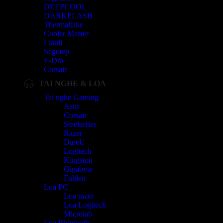
DEEPCOOL
DARKFLASH
Thermaltake
Cooler Master
Lianli
Segotep
E-Dra
Corsair
TAI NGHE & LOA
Tai nghe Gaming
Asus
Corsair
Steelseries
Razer
DareU
Logitech
Kingston
Gigabyte
Fuhlen
Loa PC
Loa razer
Loa Logitech
Microlab
Loa Bluetooth