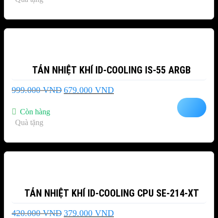
899.000 VND.
-32%
TẢN NHIỆT KHÍ ID-COOLING IS-55 ARGB
Giá
Giá
999.000
VND
679.000
VND
gốc
hiện
là:
tại
Còn hàng
999.000 VND.
là:
Quà tặng
679.000 VND.
-10%
TẢN NHIỆT KHÍ ID-COOLING CPU SE-214-XT
Giá
Giá
420.000
VND
379.000
VND