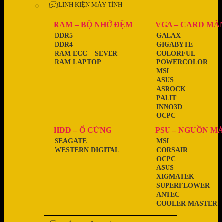
LINH KIỆN MÁY TÍNH
RAM – BỘ NHỚ ĐỆM
VGA – CARD MÀ
DDR5
GALAX
DDR4
GIGABYTE
RAM ECC – SEVER
COLORFUL
RAM LAPTOP
POWERCOLOR
MSI
ASUS
ASROCK
PALIT
INNO3D
OCPC
HDD – Ổ CỨNG
PSU – NGUỒN M
SEAGATE
MSI
WESTERN DIGITAL
CORSAIR
OCPC
ASUS
XIGMATEK
SUPERFLOWER
ANTEC
COOLER MASTER