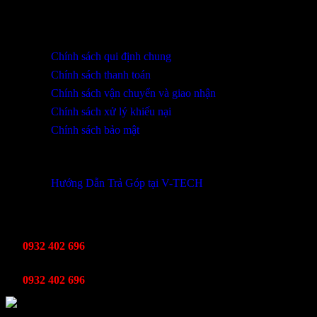
0932 402 696 / 039.333.9969
HỖ TRỢ KHÁCH HÀNG
Chính sách qui định chung
Chính sách thanh toán
Chính sách vận chuyển và giao nhận
Chính sách xử lý khiếu nại
Chính sách bảo mật
THÔNG TIN KHUYẾN MÃI
Hướng Dẫn Trả Góp tại V-TECH
TỔNG ĐÀI HỖ TRỢ
Kinh Doanh
0932 402 696
Kỹ thuật bảo hành
0932 402 696