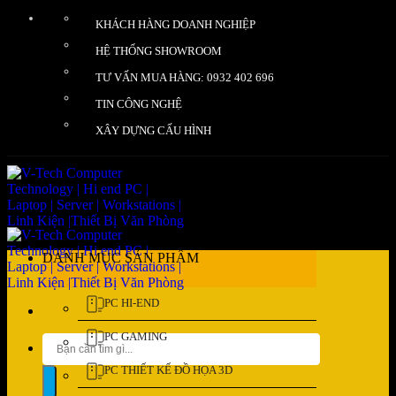
Bỏ
KHÁCH HÀNG DOANH NGHIỆP
qua
nội
HỆ THỐNG SHOWROOM
dung
TƯ VẤN MUA HÀNG: 0932 402 696
TIN CÔNG NGHỆ
XÂY DỰNG CẤU HÌNH
DANH MỤC SẢN PHẨM
PC HI-END
PC GAMING
Tìm
kiếm:
PC THIẾT KẾ ĐỒ HỌA 3D