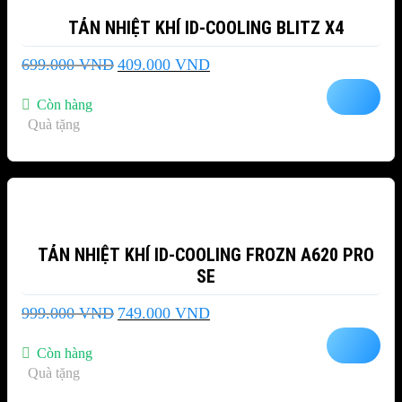
TẢN NHIỆT KHÍ ID-COOLING BLITZ X4
Giá
Giá
699.000
VND
409.000
VND
gốc
hiện
là:
tại
Còn hàng
699.000 VND.
là:
Quà tặng
409.000 VND.
-25%
TẢN NHIỆT KHÍ ID-COOLING FROZN A620 PRO
SE
Giá
Giá
999.000
VND
749.000
VND
gốc
hiện
là:
tại
Còn hàng
999.000 VND.
là:
Quà tặng
749.000 VND.