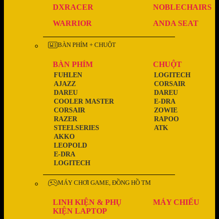
DXRACER
NOBLECHAIRS
WARRIOR
ANDA SEAT
BÀN PHÍM + CHUỘT
BÀN PHÍM
CHUỘT
FUHLEN
LOGITECH
AJAZZ
CORSAIR
DAREU
DAREU
COOLER MASTER
E-DRA
CORSAIR
ZOWIE
RAZER
RAPOO
STEELSERIES
ATK
AKKO
LEOPOLD
E-DRA
LOGITECH
MÁY CHƠI GAME, ĐỒNG HỒ TM
LINH KIỆN & PHỤ
MÁY CHIẾU
KIỆN LAPTOP