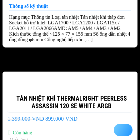
Thông số kỹ thuật
Hạng mục Thông tin Loại tản nhiệt Tản nhiệt khí tháp đơn
Socket hỗ trợ Intel: LGA1700 / LGA1200 / LGA115x /
LGA2011 / LGA2066AMD: AM5 / AM4 / AM3 / AM2
Kích thước tổng thể ~125 × 77 × 155 mm Số ống dẫn nhiệt 4
ống đồng φ6 mm Công nghệ tiếp xúc […]
Sản phẩm tương tự
-36%
TẢN NHIỆT KHÍ THERMALRIGHT PEERLESS
ASSASSIN 120 SE WHITE ARGB
Giá
Giá
1.399.000
VND
899.000
VND
gốc
hiện
là:
tại
Còn hàng
1.399.000 VND.
là:
Quà tặng