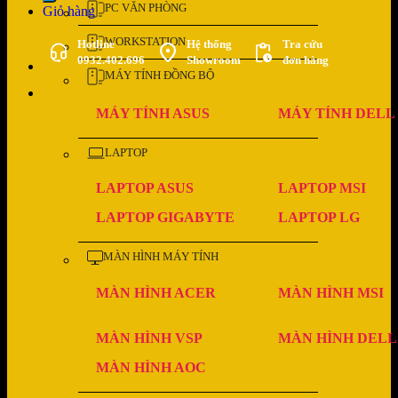
PC VĂN PHÒNG
Giỏ hàng
WORKSTATION
Hotline
Hệ thống
Tra cứu
0932.402.696
Showroom
đơn hàng
MÁY TÍNH ĐỒNG BỘ
MÁY TÍNH ASUS
MÁY TÍNH DELL
LAPTOP
LAPTOP ASUS
LAPTOP MSI
LAPTOP GIGABYTE
LAPTOP LG
MÀN HÌNH MÁY TÍNH
MÀN HÌNH ACER
MÀN HÌNH MSI
MÀN HÌNH VSP
MÀN HÌNH DELL
MÀN HÌNH AOC