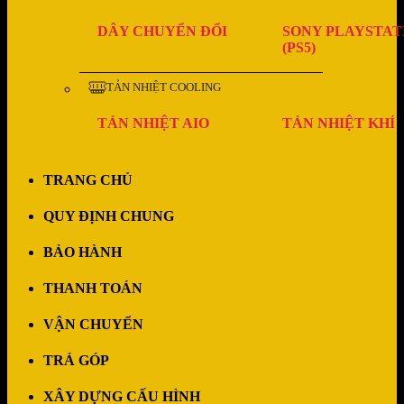
DÂY CHUYỂN ĐỔI
SONY PLAYSTAT
(PS5)
TẢN NHIỆT COOLING
TẢN NHIỆT AIO
TẢN NHIỆT KHÍ
TRANG CHỦ
QUY ĐỊNH CHUNG
BẢO HÀNH
THANH TOÁN
VẬN CHUYỂN
TRẢ GÓP
XÂY DỰNG CẤU HÌNH