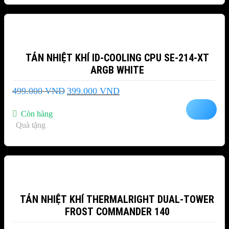
-20%
TẢN NHIỆT KHÍ ID-COOLING CPU SE-214-XT
ARGB WHITE
Giá
Giá
499.000
VND
399.000
VND
gốc
hiện
là:
tại
Còn hàng
499.000 VND.
là:
Quà tặng
399.000 VND.
-16%
TẢN NHIỆT KHÍ THERMALRIGHT DUAL-TOWER
FROST COMMANDER 140