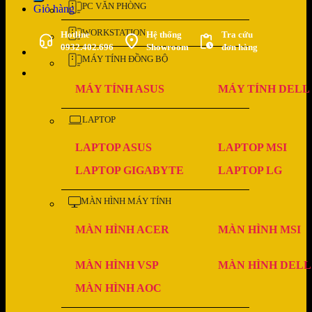
PC VĂN PHÒNG
Giỏ hàng
WORKSTATION
Hotline
Hệ thống
Tra cứu
0932.402.696
Showroom
đơn hàng
MÁY TÍNH ĐỒNG BỘ
MÁY TÍNH ASUS
MÁY TÍNH DELL
LAPTOP
LAPTOP ASUS
LAPTOP MSI
LAPTOP GIGABYTE
LAPTOP LG
MÀN HÌNH MÁY TÍNH
MÀN HÌNH ACER
MÀN HÌNH MSI
MÀN HÌNH VSP
MÀN HÌNH DELL
MÀN HÌNH AOC