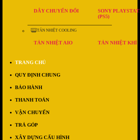
DÂY CHUYỂN ĐỔI
SONY PLAYSTAT
(PS5)
TẢN NHIỆT COOLING
TẢN NHIỆT AIO
TẢN NHIỆT KHÍ
TRANG CHỦ
QUY ĐỊNH CHUNG
BẢO HÀNH
THANH TOÁN
VẬN CHUYỂN
TRẢ GÓP
XÂY DỰNG CẤU HÌNH