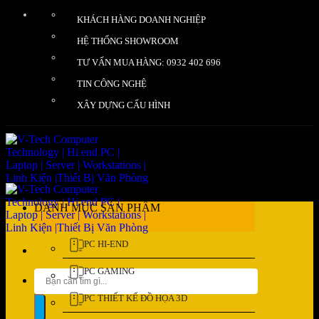
Bỏ
KHÁCH HÀNG DOANH NGHIỆP
qua
nội
HỆ THỐNG SHOWROOM
dung
TƯ VẤN MUA HÀNG: 0932 402 696
TIN CÔNG NGHỆ
XÂY DỰNG CẤU HÌNH
DANH MỤC SẢN PHẨM
PC HI-END
PC GAMING
Tìm
kiếm:
PC THIẾT KẾ ĐỒ HỌA 3D