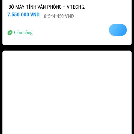
BỘ MÁY TÍNH VĂN PHÒNG – VTECH 2
Giá
Giá
7.550.000
VND
8.544.450
VND
gốc
hiện
là:
tại
8.544.450 VND.
là:
Còn hàng
7.550.000 VND.
-15%