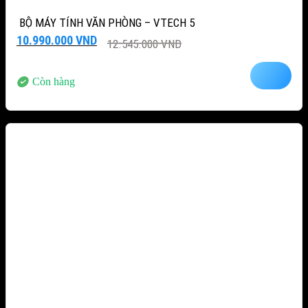
BỘ MÁY TÍNH VĂN PHÒNG – VTECH 5
Giá
Giá
10.990.000
VND
12.545.000
VND
gốc
hiện
là:
tại
12.545.000 VND.
là:
Còn hàng
10.990.000 VND.
-12%