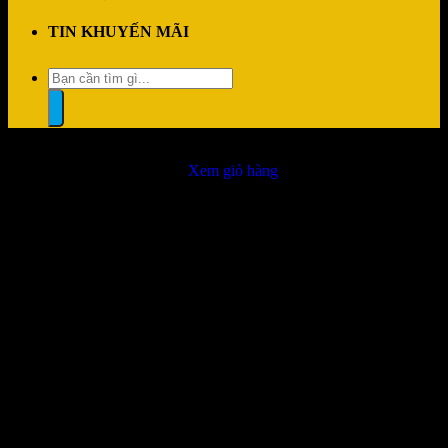
TIN KHUYẾN MÃI
Tìm
kiếm:
“Tản nhiệt nước AIO JONSBO TF3-360SCB Black (4 màn LCD)”
đã được thêm vào giỏ hàng.
Xem giỏ hàng
Đổi trả dễ dàng
1 đổi 1 trong vòng 7 ngày