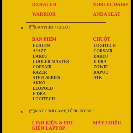
DXRACER
NOBLECHAIRS
WARRIOR
ANDA SEAT
BÀN PHÍM + CHUỘT
BÀN PHÍM
CHUỘT
FUHLEN
LOGITECH
AJAZZ
CORSAIR
DAREU
DAREU
COOLER MASTER
E-DRA
CORSAIR
ZOWIE
RAZER
RAPOO
STEELSERIES
ATK
AKKO
LEOPOLD
E-DRA
LOGITECH
MÁY CHƠI GAME, ĐỒNG HỒ TM
LINH KIỆN & PHỤ
MÁY CHIẾU
KIỆN LAPTOP