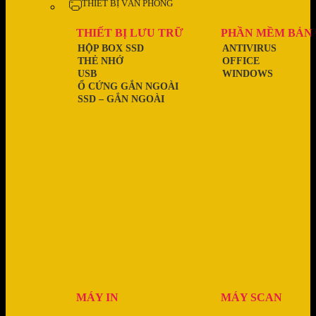
THIẾT BỊ VĂN PHÒNG
THIẾT BỊ LƯU TRỮ
PHẦN MỀM BẢN
HỘP BOX SSD
ANTIVIRUS
THẺ NHỚ
OFFICE
USB
WINDOWS
Ổ CỨNG GẮN NGOÀI
SSD – GẮN NGOÀI
MÁY IN
MÁY SCAN