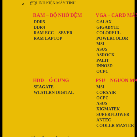
LINH KIỆN MÁY TÍNH
RAM – BỘ NHỚ ĐỆM
VGA – CARD MÀ
DDR5
GALAX
DDR4
GIGABYTE
RAM ECC – SEVER
COLORFUL
RAM LAPTOP
POWERCOLOR
MSI
ASUS
ASROCK
PALIT
INNO3D
OCPC
HDD – Ổ CỨNG
PSU – NGUỒN M
SEAGATE
MSI
WESTERN DIGITAL
CORSAIR
OCPC
ASUS
XIGMATEK
SUPERFLOWER
ANTEC
COOLER MASTER