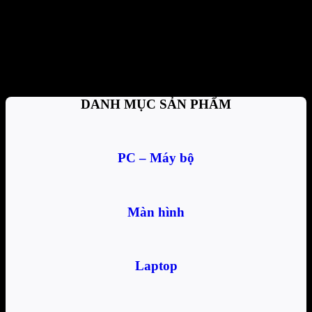
Thanh toán tiện lợi
Trả tiền mặt, CK, trả góp 0%
Hỗ trợ nhiệt tình
Tư vấn, giải đáp mọi thắc mắc
DANH MỤC SẢN PHẨM
PC – Máy bộ
Màn hình
Laptop