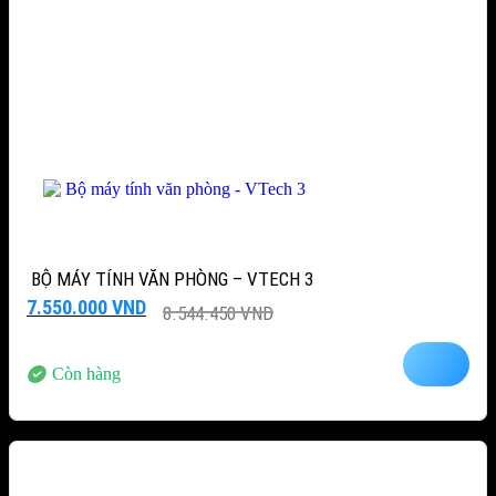
BỘ MÁY TÍNH VĂN PHÒNG – VTECH 3
Giá
Giá
7.550.000
VND
8.544.450
VND
gốc
hiện
là:
tại
8.544.450 VND.
là:
Còn hàng
7.550.000 VND.
-12%