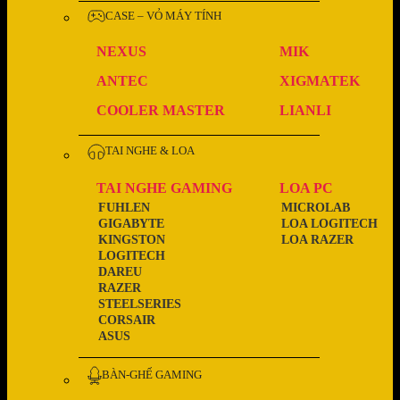
CASE – VỎ MÁY TÍNH
NEXUS
MIK
ANTEC
XIGMATEK
COOLER MASTER
LIANLI
TAI NGHE & LOA
TAI NGHE GAMING
LOA PC
FUHLEN
MICROLAB
GIGABYTE
LOA LOGITECH
KINGSTON
LOA RAZER
LOGITECH
DAREU
RAZER
STEELSERIES
CORSAIR
ASUS
BÀN-GHẾ GAMING