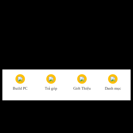
Thanh toán tiện lợi
Trả tiền mặt, CK, trả góp 0%
Hỗ trợ nhiệt tình
Tư vấn, giải đáp mọi thắc mắc
Build PC
Trả góp
Giới Thiệu
Danh mục
Đổi trả dễ dàng
1 đổi 1 trong vòng 7 ngày