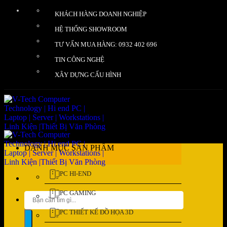
Bỏ
KHÁCH HÀNG DOANH NGHIỆP
qua
nội
HỆ THỐNG SHOWROOM
dung
TƯ VẤN MUA HÀNG: 0932 402 696
TIN CÔNG NGHỆ
XÂY DỰNG CẤU HÌNH
DANH MỤC SẢN PHẨM
PC HI-END
PC GAMING
Tìm
kiếm:
PC THIẾT KẾ ĐỒ HỌA 3D