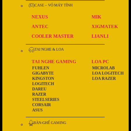
CASE – VỎ MÁY TÍNH
NEXUS
MIK
ANTEC
XIGMATEK
COOLER MASTER
LIANLI
TAI NGHE & LOA
TAI NGHE GAMING
LOA PC
FUHLEN
MICROLAB
GIGABYTE
LOA LOGITECH
KINGSTON
LOA RAZER
LOGITECH
DAREU
RAZER
STEELSERIES
CORSAIR
ASUS
BÀN-GHẾ GAMING