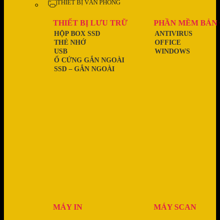
THIẾT BỊ VĂN PHÒNG
THIẾT BỊ LƯU TRỮ
PHẦN MỀM BẢN
HỘP BOX SSD
ANTIVIRUS
THẺ NHỚ
OFFICE
USB
WINDOWS
Ổ CỨNG GẮN NGOÀI
SSD – GẮN NGOÀI
MÁY IN
MÁY SCAN