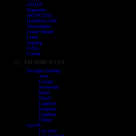
ANTEC
Xigmatek
DEEPCOOL
DARKFLASH
Thermaltake
Cooler Master
Lianli
Segotep
E-Dra
Corsair
TAI NGHE & LOA
Tai nghe Gaming
Asus
Corsair
Steelseries
Razer
DareU
Logitech
Kingston
Gigabyte
Fuhlen
Loa PC
Loa razer