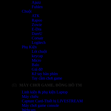
Ajazz
Fuhlen
Chuột
ATK
Rapoo
Zowie
E-Dra
DareU
Corsair
Logitech
Phụ Kiện
Lót chuột
keycap
Micro
Balo
Giá đỡ
Kê tay bàn phím
Tay cầm chơi game
MÁY CHƠI GAME, ĐỒNG HỒ TM
Linh kiện & phụ kiện Laptop
Máy chiếu
Capture Card-Thiết bị LIVESTREAM
Máy chơi game console
Webcam