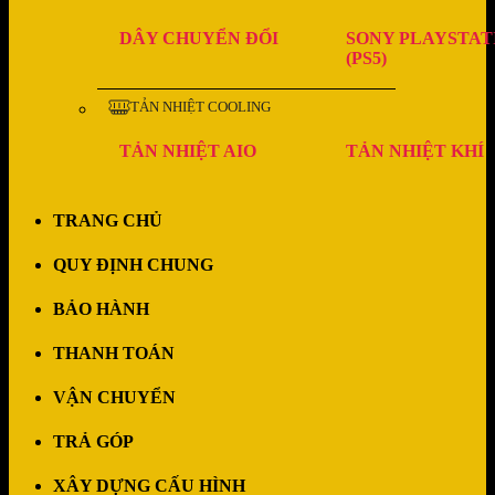
DÂY CHUYỂN ĐỔI
SONY PLAYSTAT
(PS5)
TẢN NHIỆT COOLING
TẢN NHIỆT AIO
TẢN NHIỆT KHÍ
TRANG CHỦ
QUY ĐỊNH CHUNG
BẢO HÀNH
THANH TOÁN
VẬN CHUYỂN
TRẢ GÓP
XÂY DỰNG CẤU HÌNH