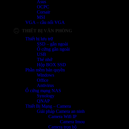
Asus
OCPC
Corsair
MSI
VGA – cầu nối VGA
THIẾT BỊ VĂN PHÒNG
Thiết bị lưu trữ
SSD – gắn ngoài
Ổ cứng gắn ngoài
USB
Thẻ nhớ
Hộp BOX SSD
Phần mềm bản quyền
Windows
Office
Antivirus
Ổ cứng mạng NAS
Synology
QNAP
Thiết Bị Mạng – Camera
Giải pháp Camera an ninh
Camera Wifi IP
Camera Imou
Camera trọn bộ