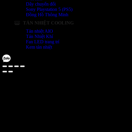
Dây chuyển đổi
Sony Playstation 5 (PS5)
Đồng Hồ Thông Minh
TẢN NHIỆT COOLING
Tản nhiệt AIO
Tản Nhiệt Khí
Fan LED trang trí
Kem tản nhiệt