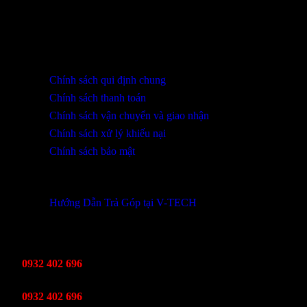
316 Lê Quảng Chí, Phường Hòa Xuân, TP Đà Nẵng
0932 402 696 / 039.333.9969
HỖ TRỢ KHÁCH HÀNG
Chính sách qui định chung
Chính sách thanh toán
Chính sách vận chuyển và giao nhận
Chính sách xử lý khiếu nại
Chính sách bảo mật
THÔNG TIN KHUYẾN MÃI
Hướng Dẫn Trả Góp tại V-TECH
TỔNG ĐÀI HỖ TRỢ
Kinh Doanh
0932 402 696
Kỹ thuật bảo hành
0932 402 696