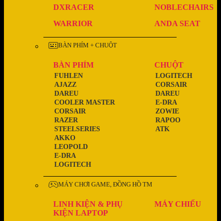
DXRACER
NOBLECHAIRS
WARRIOR
ANDA SEAT
BÀN PHÍM + CHUỘT
BÀN PHÍM
CHUỘT
FUHLEN
LOGITECH
AJAZZ
CORSAIR
DAREU
DAREU
COOLER MASTER
E-DRA
CORSAIR
ZOWIE
RAZER
RAPOO
STEELSERIES
ATK
AKKO
LEOPOLD
E-DRA
LOGITECH
MÁY CHƠI GAME, ĐỒNG HỒ TM
LINH KIỆN & PHỤ
MÁY CHIẾU
KIỆN LAPTOP