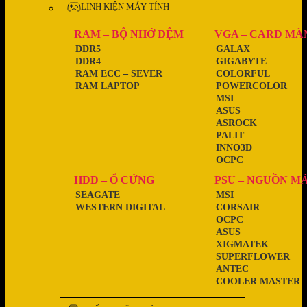
LINH KIỆN MÁY TÍNH
RAM – BỘ NHỚ ĐỆM
VGA – CARD MÀ
DDR5
GALAX
DDR4
GIGABYTE
RAM ECC – SEVER
COLORFUL
RAM LAPTOP
POWERCOLOR
MSI
ASUS
ASROCK
PALIT
INNO3D
OCPC
HDD – Ổ CỨNG
PSU – NGUỒN M
SEAGATE
MSI
WESTERN DIGITAL
CORSAIR
OCPC
ASUS
XIGMATEK
SUPERFLOWER
ANTEC
COOLER MASTER