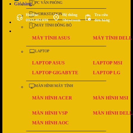
PC VĂN PHÒNG
Giỏ hàng
WORKSTATION
Hotline
Hệ thống
Tra cứu
0932.402.696
Showroom
đơn hàng
MÁY TÍNH ĐỒNG BỘ
MÁY TÍNH ASUS
MÁY TÍNH DELL
LAPTOP
LAPTOP ASUS
LAPTOP MSI
LAPTOP GIGABYTE
LAPTOP LG
MÀN HÌNH MÁY TÍNH
MÀN HÌNH ACER
MÀN HÌNH MSI
MÀN HÌNH VSP
MÀN HÌNH DELL
MÀN HÌNH AOC