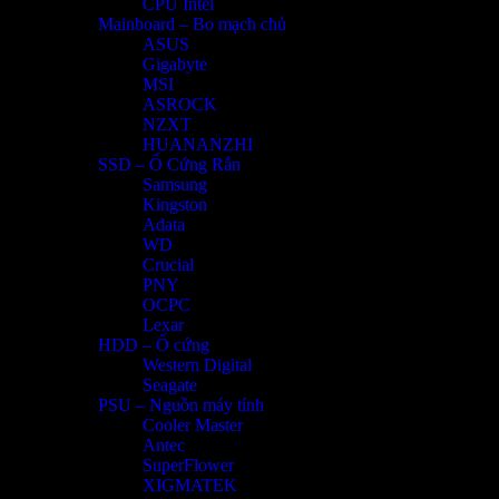
CPU Intel
Mainboard – Bo mạch chủ
ASUS
Gigabyte
MSI
ASROCK
NZXT
HUANANZHI
SSD – Ổ Cứng Rắn
Samsung
Kingston
Adata
WD
Crucial
PNY
OCPC
Lexar
HDD – Ổ cứng
Western Digital
Seagate
PSU – Nguồn máy tính
Cooler Master
Antec
SuperFlower
XIGMATEK