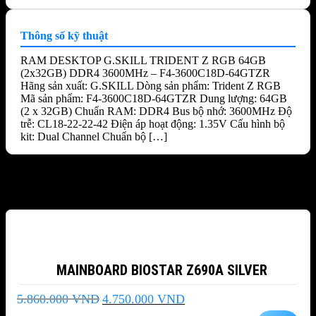
Thông số kỹ thuật
RAM DESKTOP G.SKILL TRIDENT Z RGB 64GB
(2x32GB) DDR4 3600MHz – F4-3600C18D-64GTZR
Hãng sản xuất: G.SKILL Dòng sản phẩm: Trident Z RGB
Mã sản phẩm: F4-3600C18D-64GTZR Dung lượng: 64GB
(2 x 32GB) Chuẩn RAM: DDR4 Bus bộ nhớ: 3600MHz Độ
trễ: CL18-22-22-42 Điện áp hoạt động: 1.35V Cấu hình bộ
kit: Dual Channel Chuẩn bộ […]
Sản phẩm tương tự
-19%
MAINBOARD BIOSTAR Z690A SILVER
Giá
Giá
5.860.000
VND
4.750.000
VND
gốc
hiện