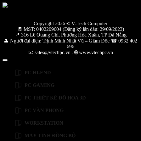
Copyright 2026 © V-Tech Computer
🧾 MST: 0402209604 (Đăng ký lần đầu: 29/09/2023)
📍 316 Lê Quảng Chí, Phường Hòa Xuân, TP Đà Nẵng
👤 Người đại diện: Trịnh Minh Nhật Vũ – Giám Đốc ☎ 0932 402
696
📧 sales@vtechpc.vn - 🌐 www.vtechpc.vn
PC HI-END
PC GAMING
PC THIẾT KẾ ĐỒ HỌA 3D
PC VĂN PHÒNG
WORKSTATION
MÁY TÍNH ĐỒNG BỘ