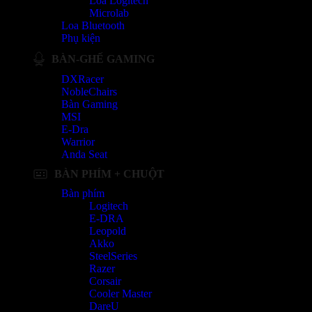
Loa Logitech
Microlab
Loa Bluetooth
Phụ kiện
BÀN-GHẾ GAMING
DXRacer
NobleChairs
Bàn Gaming
MSI
E-Dra
Warrior
Anda Seat
BÀN PHÍM + CHUỘT
Bàn phím
Logitech
E-DRA
Leopold
Akko
SteelSeries
Razer
Corsair
Cooler Master
DareU