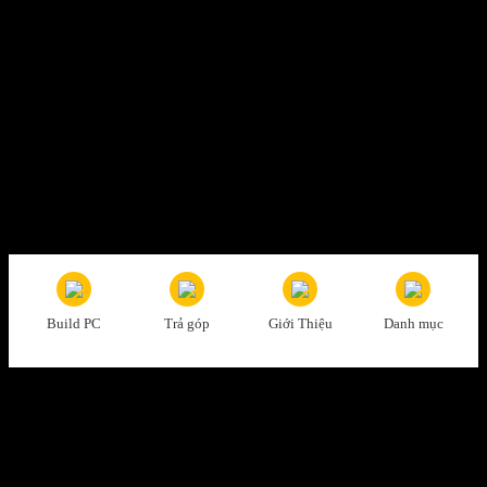
Thanh toán tiện lợi
Trả tiền mặt, CK, trả góp 0%
Hỗ trợ nhiệt tình
Tư vấn, giải đáp mọi thắc mắc
Build PC
Trả góp
Giới Thiệu
Danh mục
Đổi trả dễ dàng
1 đổi 1 trong vòng 7 ngày