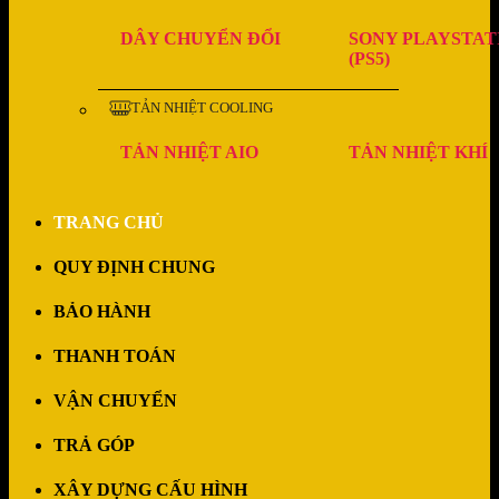
DÂY CHUYỂN ĐỔI
SONY PLAYSTAT
(PS5)
TẢN NHIỆT COOLING
TẢN NHIỆT AIO
TẢN NHIỆT KHÍ
TRANG CHỦ
QUY ĐỊNH CHUNG
BẢO HÀNH
THANH TOÁN
VẬN CHUYỂN
TRẢ GÓP
XÂY DỰNG CẤU HÌNH