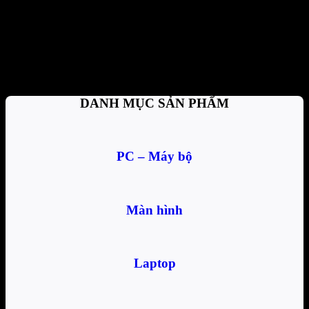
Thanh toán tiện lợi
Trả tiền mặt, CK, trả góp 0%
Hỗ trợ nhiệt tình
Tư vấn, giải đáp mọi thắc mắc
DANH MỤC SẢN PHẨM
PC – Máy bộ
Màn hình
Laptop