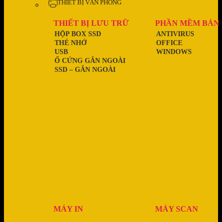
THIẾT BỊ VĂN PHÒNG
THIẾT BỊ LƯU TRỮ
PHẦN MỀM BẢN
HỘP BOX SSD
ANTIVIRUS
THẺ NHỚ
OFFICE
USB
WINDOWS
Ổ CỨNG GẮN NGOÀI
SSD – GẮN NGOÀI
MÁY IN
MÁY SCAN