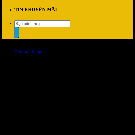
TIN KHUYẾN MÃI
Tìm
kiếm:
“Chuột không dây Logitech M221 Black” đã được thêm vào giỏ
hàng.
Xem giỏ hàng
Đổi trả dễ dàng
1 đổi 1 trong vòng 7 ngày