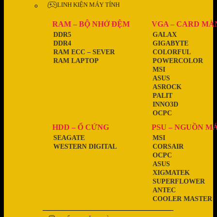
LINH KIỆN MÁY TÍNH
RAM – BỘ NHỚ ĐỆM
VGA – CARD MÀ
DDR5
GALAX
DDR4
GIGABYTE
RAM ECC – SEVER
COLORFUL
RAM LAPTOP
POWERCOLOR
MSI
ASUS
ASROCK
PALIT
INNO3D
OCPC
HDD – Ổ CỨNG
PSU – NGUỒN M
SEAGATE
MSI
WESTERN DIGITAL
CORSAIR
OCPC
ASUS
XIGMATEK
SUPERFLOWER
ANTEC
COOLER MASTER