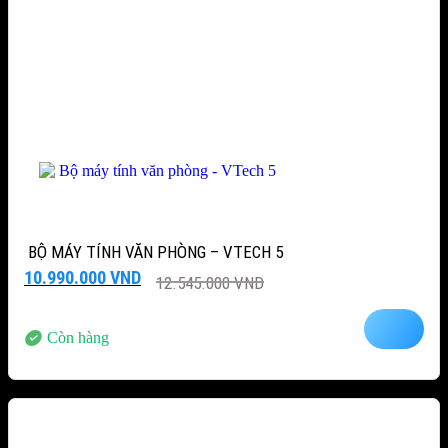
BỘ MÁY TÍNH VĂN PHÒNG – VTECH 5
Giá
Giá
10.990.000
VND
12.545.000
VND
gốc
hiện
là:
tại
12.545.000 VND.
là:
Còn hàng
10.990.000 VND.
-12%