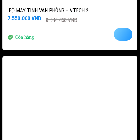
BỘ MÁY TÍNH VĂN PHÒNG – VTECH 2
Giá
Giá
7.550.000
VND
8.544.450
VND
gốc
hiện
là:
tại
8.544.450 VND.
là:
Còn hàng
7.550.000 VND.
-12%