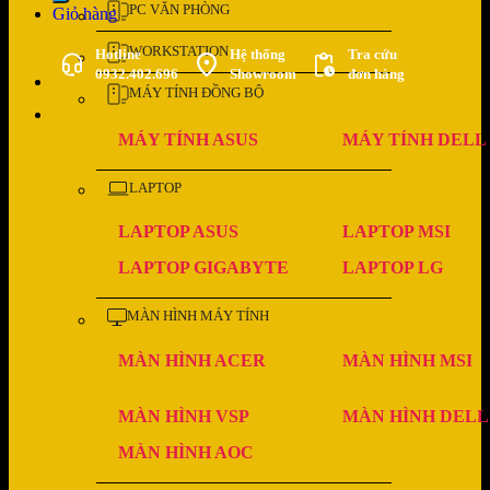
PC VĂN PHÒNG
Giỏ hàng
WORKSTATION
Hotline
Hệ thống
Tra cứu
0932.402.696
Showroom
đơn hàng
MÁY TÍNH ĐỒNG BỘ
MÁY TÍNH ASUS
MÁY TÍNH DELL
LAPTOP
LAPTOP ASUS
LAPTOP MSI
LAPTOP GIGABYTE
LAPTOP LG
MÀN HÌNH MÁY TÍNH
MÀN HÌNH ACER
MÀN HÌNH MSI
MÀN HÌNH VSP
MÀN HÌNH DELL
MÀN HÌNH AOC