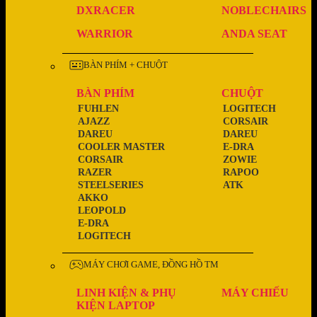
DXRACER
NOBLECHAIRS
WARRIOR
ANDA SEAT
BÀN PHÍM + CHUỘT
BÀN PHÍM
CHUỘT
FUHLEN
LOGITECH
AJAZZ
CORSAIR
DAREU
DAREU
COOLER MASTER
E-DRA
CORSAIR
ZOWIE
RAZER
RAPOO
STEELSERIES
ATK
AKKO
LEOPOLD
E-DRA
LOGITECH
MÁY CHƠI GAME, ĐỒNG HỒ TM
LINH KIỆN & PHỤ
MÁY CHIẾU
KIỆN LAPTOP