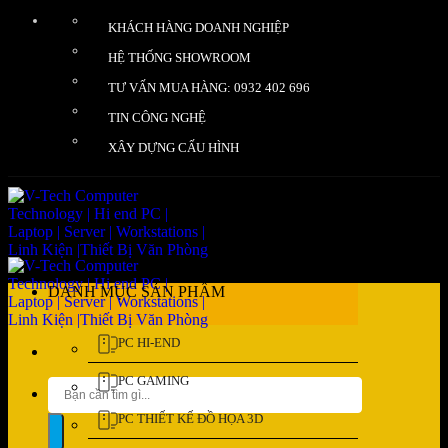
Bỏ
KHÁCH HÀNG DOANH NGHIỆP
qua
nội
HỆ THỐNG SHOWROOM
dung
TƯ VẤN MUA HÀNG: 0932 402 696
TIN CÔNG NGHỆ
XÂY DỰNG CẤU HÌNH
DANH MỤC SẢN PHẨM
PC HI-END
PC GAMING
Tìm
kiếm:
PC THIẾT KẾ ĐỒ HỌA 3D