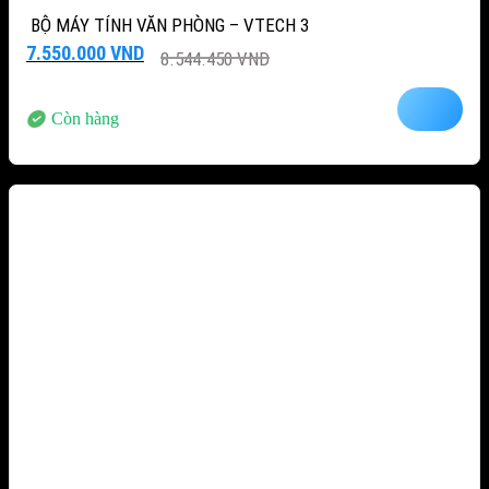
BỘ MÁY TÍNH VĂN PHÒNG – VTECH 3
Giá
Giá
7.550.000
VND
8.544.450
VND
gốc
hiện
là:
tại
8.544.450 VND.
là:
Còn hàng
7.550.000 VND.
-15%