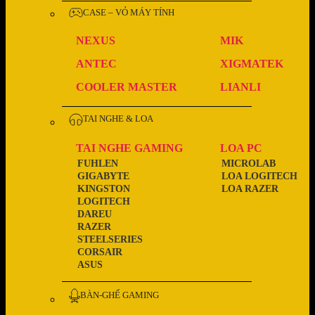
CASE – VỎ MÁY TÍNH
NEXUS
MIK
ANTEC
XIGMATEK
COOLER MASTER
LIANLI
TAI NGHE & LOA
TAI NGHE GAMING
LOA PC
FUHLEN
MICROLAB
GIGABYTE
LOA LOGITECH
KINGSTON
LOA RAZER
LOGITECH
DAREU
RAZER
STEELSERIES
CORSAIR
ASUS
BÀN-GHẾ GAMING