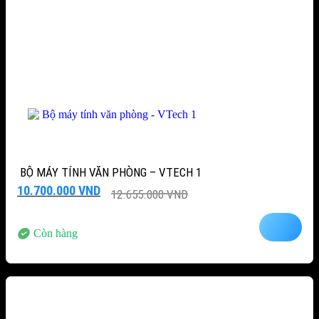
BỘ MÁY TÍNH VĂN PHÒNG – VTECH 1
Giá
Giá
10.700.000
VND
12.655.000
VND
gốc
hiện
là:
tại
12.655.000 VND.
là:
Còn hàng
10.700.000 VND.
-15%