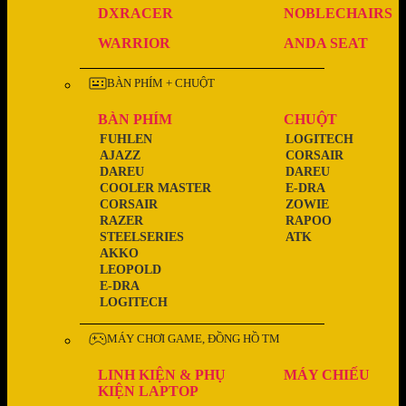
DXRACER
NOBLECHAIRS
WARRIOR
ANDA SEAT
BÀN PHÍM + CHUỘT
BÀN PHÍM
CHUỘT
FUHLEN
LOGITECH
AJAZZ
CORSAIR
DAREU
DAREU
COOLER MASTER
E-DRA
CORSAIR
ZOWIE
RAZER
RAPOO
STEELSERIES
ATK
AKKO
LEOPOLD
E-DRA
LOGITECH
MÁY CHƠI GAME, ĐỒNG HỒ TM
LINH KIỆN & PHỤ
MÁY CHIẾU
KIỆN LAPTOP