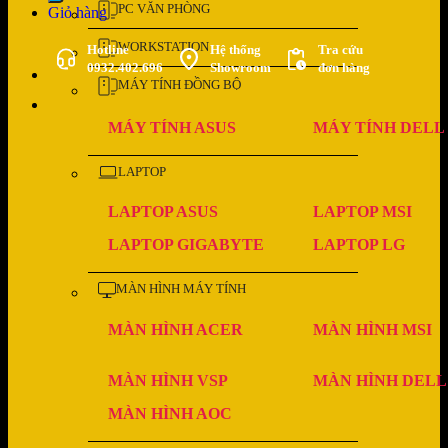
PC VĂN PHÒNG
Giỏ hàng
WORKSTATION
Hotline
Hệ thống
Tra cứu
0932.402.696
Showroom
đơn hàng
MÁY TÍNH ĐỒNG BỘ
MÁY TÍNH ASUS
MÁY TÍNH DELL
LAPTOP
LAPTOP ASUS
LAPTOP MSI
LAPTOP GIGABYTE
LAPTOP LG
MÀN HÌNH MÁY TÍNH
MÀN HÌNH ACER
MÀN HÌNH MSI
MÀN HÌNH VSP
MÀN HÌNH DELL
MÀN HÌNH AOC