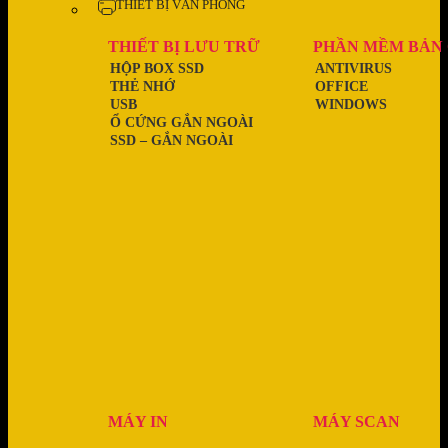
THIẾT BỊ VĂN PHÒNG
THIẾT BỊ LƯU TRỮ
PHẦN MỀM BẢN
HỘP BOX SSD
ANTIVIRUS
THẺ NHỚ
OFFICE
USB
WINDOWS
Ổ CỨNG GẮN NGOÀI
SSD – GẮN NGOÀI
MÁY IN
MÁY SCAN