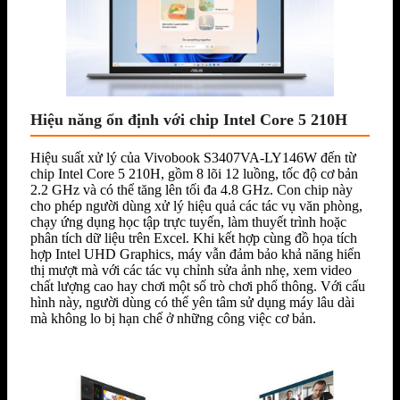
Hiệu năng ổn định với chip Intel Core 5 210H
Hiệu suất xử lý của Vivobook S3407VA-LY146W đến từ
chip Intel Core 5 210H, gồm 8 lõi 12 luồng, tốc độ cơ bản
2.2 GHz và có thể tăng lên tối đa 4.8 GHz. Con chip này
cho phép người dùng xử lý hiệu quả các tác vụ văn phòng,
chạy ứng dụng học tập trực tuyến, làm thuyết trình hoặc
phân tích dữ liệu trên Excel. Khi kết hợp cùng đồ họa tích
hợp Intel UHD Graphics, máy vẫn đảm bảo khả năng hiển
thị mượt mà với các tác vụ chỉnh sửa ảnh nhẹ, xem video
chất lượng cao hay chơi một số trò chơi phổ thông. Với cấu
hình này, người dùng có thể yên tâm sử dụng máy lâu dài
mà không lo bị hạn chế ở những công việc cơ bản.