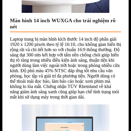
Màn hình 14 inch WUXGA cho trải nghiệm rõ
nét
Laptop trang bị màn hình kích thước 14 inch độ phân giải
1920 x 1200 pixels theo tỷ lệ 16:10, cho không gian hiển thị
rộng rãi và chi tiết hơn so với chuẩn 16:9 thông thường. Độ
sáng đạt 300 nits kết hợp với tấm nền chống chói giúp hiển
thị rõ ràng trong nhiều điều kiện ánh sáng, thuận tiện khi
người dùng làm việc ngoài trời hoặc trong phòng nhiều cửa
kính. Độ phủ màu 45% NTSC đáp ứng tốt nhu cầu văn
phòng, học tập và giải trí đa phương tiện. Người dùng có
thể thoải mái đọc báo, làm báo cáo hoặc xem phim mà
không lo lóa mắt. Chứng nhận TÜV Rheinland về khả
năng giảm ánh sáng xanh cũng giúp hạn chế tình trạng mỏi
mắt khi sử dụng máy trong thời gian dài.