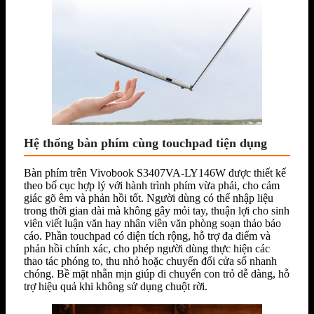
Hệ thống bàn phím cùng touchpad tiện dụng
Bàn phím trên Vivobook S3407VA-LY146W được thiết kế
theo bố cục hợp lý với hành trình phím vừa phải, cho cảm
giác gõ êm và phản hồi tốt. Người dùng có thể nhập liệu
trong thời gian dài mà không gây mỏi tay, thuận lợi cho sinh
viên viết luận văn hay nhân viên văn phòng soạn thảo báo
cáo. Phần touchpad có diện tích rộng, hỗ trợ đa điểm và
phản hồi chính xác, cho phép người dùng thực hiện các
thao tác phóng to, thu nhỏ hoặc chuyển đổi cửa sổ nhanh
chóng. Bề mặt nhẵn mịn giúp di chuyển con trỏ dễ dàng, hỗ
trợ hiệu quả khi không sử dụng chuột rời.