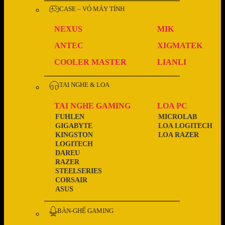
CASE – VỎ MÁY TÍNH
NEXUS
MIK
ANTEC
XIGMATEK
COOLER MASTER
LIANLI
TAI NGHE & LOA
TAI NGHE GAMING
LOA PC
FUHLEN
MICROLAB
GIGABYTE
LOA LOGITECH
KINGSTON
LOA RAZER
LOGITECH
DAREU
RAZER
STEELSERIES
CORSAIR
ASUS
BÀN-GHẾ GAMING