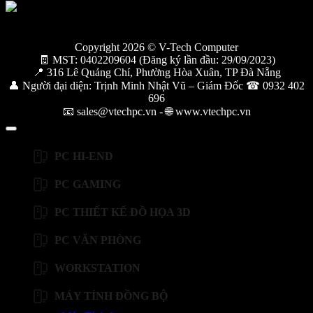
Copyright 2026 © V-Tech Computer
🧾 MST: 0402209604 (Đăng ký lần đầu: 29/09/2023)
📍 316 Lê Quảng Chí, Phường Hòa Xuân, TP Đà Nẵng
👤 Người đại diện: Trịnh Minh Nhật Vũ – Giám Đốc ☎ 0932 402
696
📧 sales@vtechpc.vn - 🌐 www.vtechpc.vn
PC HI-END
PC GAMING
PC THIẾT KẾ ĐỒ HỌA 3D
PC VĂN PHÒNG
WORKSTATION
MÁY TÍNH ĐỒNG BỘ