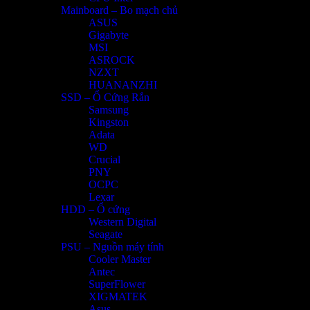
Mainboard – Bo mạch chủ
ASUS
Gigabyte
MSI
ASROCK
NZXT
HUANANZHI
SSD – Ổ Cứng Rắn
Samsung
Kingston
Adata
WD
Crucial
PNY
OCPC
Lexar
HDD – Ổ cứng
Western Digital
Seagate
PSU – Nguồn máy tính
Cooler Master
Antec
SuperFlower
XIGMATEK
Asus