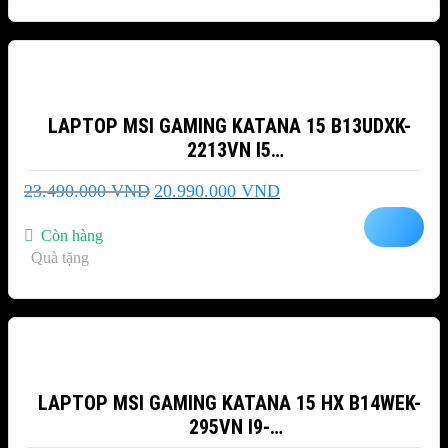
-11%
LAPTOP MSI GAMING KATANA 15 B13UDXK-
2213VN I5
13500H/16GB/1TB/15.6″FHD/RTX3050
Giá
Giá
23.490.000
VND
20.990.000
VND
6GB/WIN11
gốc
hiện
là:
tại
Còn hàng
23.490.000 VND.
là:
Quà tặng
20.990.000 VND.
-2%
LAPTOP MSI GAMING KATANA 15 HX B14WEK-
295VN I9-