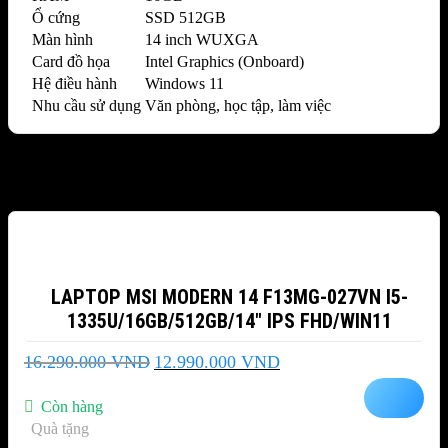
Ổ cứng
SSD 512GB
Màn hình
14 inch WUXGA
Card đồ họa
Intel Graphics (Onboard)
Hệ điều hành
Windows 11
Nhu cầu sử dụng
Văn phòng, học tập, làm việc
Sản phẩm tương tự
-20%
LAPTOP MSI MODERN 14 F13MG-027VN I5-
1335U/16GB/512GB/14″ IPS FHD/WIN11
Giá
Giá
16.290.000
VND
12.990.000
VND
gốc
hiện
là:
tại
Còn hàng
16.290.000 VND.
là:
Quà tặng
12.990.000 VND.