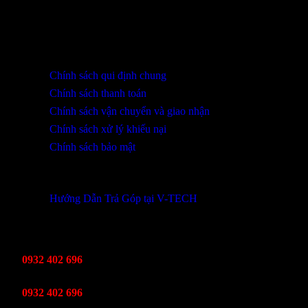
316 Lê Quảng Chí, Phường Hòa Xuân, TP Đà Nẵng
0932 402 696 / 039.333.9969
HỖ TRỢ KHÁCH HÀNG
Chính sách qui định chung
Chính sách thanh toán
Chính sách vận chuyển và giao nhận
Chính sách xử lý khiếu nại
Chính sách bảo mật
THÔNG TIN KHUYẾN MÃI
Hướng Dẫn Trả Góp tại V-TECH
TỔNG ĐÀI HỖ TRỢ
Kinh Doanh
0932 402 696
Kỹ thuật bảo hành
0932 402 696