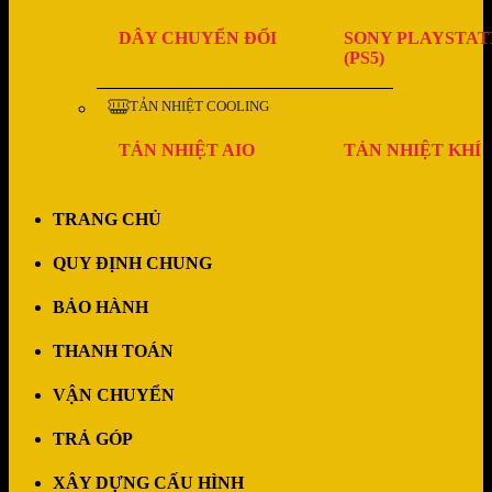
DÂY CHUYỂN ĐỔI
SONY PLAYSTAT
(PS5)
TẢN NHIỆT COOLING
TẢN NHIỆT AIO
TẢN NHIỆT KHÍ
TRANG CHỦ
QUY ĐỊNH CHUNG
BẢO HÀNH
THANH TOÁN
VẬN CHUYỂN
TRẢ GÓP
XÂY DỰNG CẤU HÌNH