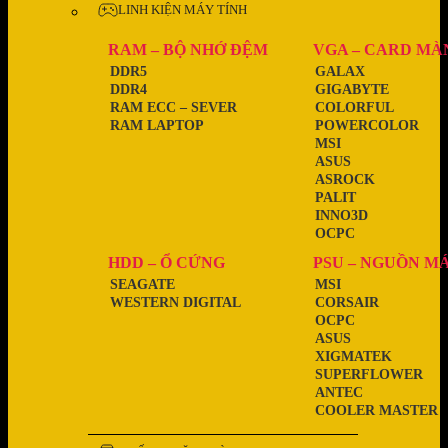
LINH KIỆN MÁY TÍNH
RAM – BỘ NHỚ ĐỆM
VGA – CARD MÀ
DDR5
GALAX
DDR4
GIGABYTE
RAM ECC – SEVER
COLORFUL
RAM LAPTOP
POWERCOLOR
MSI
ASUS
ASROCK
PALIT
INNO3D
OCPC
HDD – Ổ CỨNG
PSU – NGUỒN M
SEAGATE
MSI
WESTERN DIGITAL
CORSAIR
OCPC
ASUS
XIGMATEK
SUPERFLOWER
ANTEC
COOLER MASTER