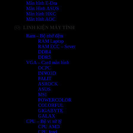
Màn hình E-Dra
Màn Hình ASUS
Màn hình HKC
Màn hình AOC
LINH KIỆN MÁY TÍNH
Ram – Bộ nhớ đệm
RAM Laptop
RAM ECC – Sever
DDR4
DDR5
VGA – Card màn hình
OCPC
INNO3D
PALIT
ASROCK
ASUS
MSI
POWERCOLOR
COLORFUL
GIGABYTE
GALAX
CPU – Bộ vi xử lý
CPU AMD
CPU Intel