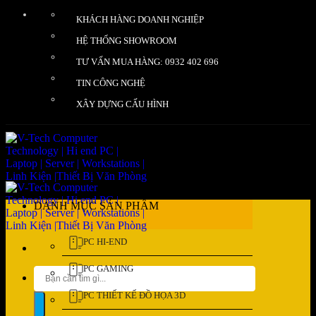
Bỏ
KHÁCH HÀNG DOANH NGHIỆP
qua
nội
HỆ THỐNG SHOWROOM
dung
TƯ VẤN MUA HÀNG: 0932 402 696
TIN CÔNG NGHỆ
XÂY DỰNG CẤU HÌNH
DANH MỤC SẢN PHẨM
PC HI-END
PC GAMING
Tìm
kiếm:
PC THIẾT KẾ ĐỒ HỌA 3D