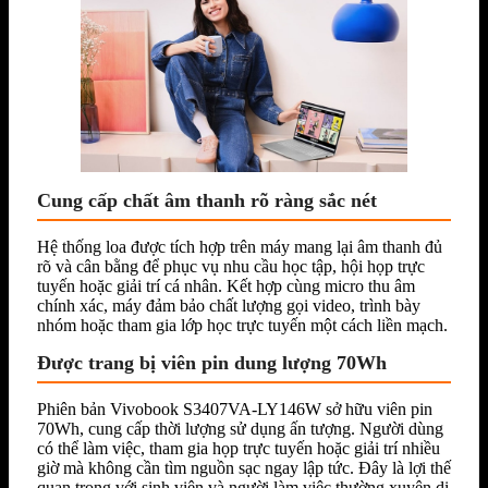
Cung cấp chất âm thanh rõ ràng sắc nét
Hệ thống loa được tích hợp trên máy mang lại âm thanh đủ
rõ và cân bằng để phục vụ nhu cầu học tập, hội họp trực
tuyến hoặc giải trí cá nhân. Kết hợp cùng micro thu âm
chính xác, máy đảm bảo chất lượng gọi video, trình bày
nhóm hoặc tham gia lớp học trực tuyến một cách liền mạch.
Được trang bị viên pin dung lượng 70Wh
Phiên bản Vivobook S3407VA-LY146W sở hữu viên pin
70Wh, cung cấp thời lượng sử dụng ấn tượng. Người dùng
có thể làm việc, tham gia họp trực tuyến hoặc giải trí nhiều
giờ mà không cần tìm nguồn sạc ngay lập tức. Đây là lợi thế
quan trọng với sinh viên và người làm việc thường xuyên di