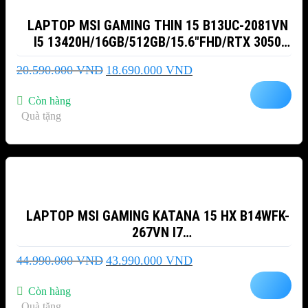
LAPTOP MSI GAMING THIN 15 B13UC-2081VN
I5 13420H/16GB/512GB/15.6″FHD/RTX 3050
4GB/WIN11
Giá
Giá
20.590.000
VND
18.690.000
VND
gốc
hiện
là:
tại
Còn hàng
20.590.000 VND.
là:
Quà tặng
18.690.000 VND.
-2%
LAPTOP MSI GAMING KATANA 15 HX B14WFK-
267VN I7
14650HX/AI/32GB/512GB/15.6″QHD/RTX5060
Giá
Giá
44.990.000
VND
43.990.000
VND
8GB/W11
gốc
hiện
là:
tại
Còn hàng
44.990.000 VND.
là:
Quà tặng