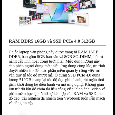
RAM DDR5 16GB và SSD PCIe 4.0 512GB
Chiếc laptop văn phòng này được trang bị RAM 16GB
DDR5, bao gồm 8GB hàn sẵn và 8GB SO-DIMM, hỗ trợ
nâng cấp linh hoạt trong tương lai. Mức dung lượng này
cho phép người dùng mở nhiều ứng dụng cùng lúc, từ trình
duyệt nhiều tab đến các phần mềm quản lý công việc mà
vẫn duy trì tốc độ mượt mà. Ổ cứng SSD PCIe 4.0 dung
lượng 512GB mang lại tốc độ đọc ghi nhanh, rút ngắn thời
gian khởi động hệ điều hành và mở ứng dụng. Không gian
lưu trữ đủ lớn để chứa tài liệu công việc, hình ảnh, video và
phần mềm học tập. Nhờ sự kết hợp của RAM và SSD tốc
độ cao, trải nghiệm đa nhiệm trên Vivobook luôn liền mạch
và đáng tin cậy.