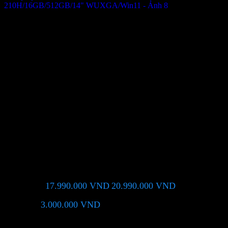
Laptop Asus Vivobook
S3407VA-LY146W Core 5-
210H/16GB/512GB/14″
WUXGA/Win11
17.990.000
VND
20.990.000
VND
Giá chỉ còn:
-14%
3.000.000
VND
(Tiết kiệm:
)
Giá BiG Sale - Không áp dụng kèm các Khuyến Mãi khác