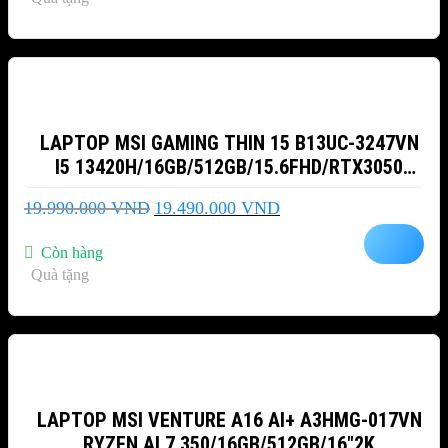
43.990.000 VND.
-3%
LAPTOP MSI GAMING THIN 15 B13UC-3247VN
I5 13420H/16GB/512GB/15.6FHD/RTX3050
4GB/WIN11
Giá
Giá
19.990.000
VND
19.490.000
VND
gốc
hiện
là:
tại
Còn hàng
19.990.000 VND.
là:
Quà tặng
19.490.000 VND.
-8%
LAPTOP MSI VENTURE A16 AI+ A3HMG-017VN
RYZEN AI 7 350/16GB/512GB/16″2K