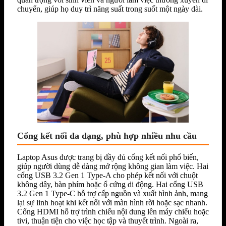
chuyển, giúp họ duy trì năng suất trong suốt một ngày dài.
Cổng kết nối đa dạng, phù hợp nhiều nhu cầu
Laptop Asus được trang bị đầy đủ cổng kết nối phổ biến,
giúp người dùng dễ dàng mở rộng không gian làm việc. Hai
cổng USB 3.2 Gen 1 Type-A cho phép kết nối với chuột
không dây, bàn phím hoặc ổ cứng di động. Hai cổng USB
3.2 Gen 1 Type-C hỗ trợ cấp nguồn và xuất hình ảnh, mang
lại sự linh hoạt khi kết nối với màn hình rời hoặc sạc nhanh.
Cổng HDMI hỗ trợ trình chiếu nội dung lên máy chiếu hoặc
tivi, thuận tiện cho việc học tập và thuyết trình. Ngoài ra,