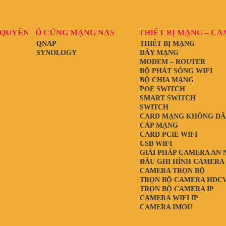
 QUYỀN
Ổ CỨNG MẠNG NAS
THIẾT BỊ MẠNG – C
QNAP
THIẾT BỊ MẠNG
SYNOLOGY
DÂY MẠNG
MODEM – ROUTER
BỘ PHÁT SÓNG WIFI
BỘ CHIA MẠNG
POE SWITCH
SMART SWITCH
SWITCH
CARD MẠNG KHÔNG DÂ
CÁP MẠNG
CARD PCIE WIFI
USB WIFI
GIẢI PHÁP CAMERA AN 
ĐẦU GHI HÌNH CAMERA
CAMERA TRỌN BỘ
TRỌN BỘ CAMERA HDCV
TRỌN BỘ CAMERA IP
CAMERA WIFI IP
CAMERA IMOU