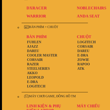
DXRACER
NOBLECHAIRS
WARRIOR
ANDA SEAT
BÀN PHÍM + CHUỘT
BÀN PHÍM
CHUỘT
FUHLEN
LOGITECH
AJAZZ
CORSAIR
DAREU
DAREU
COOLER MASTER
E-DRA
CORSAIR
ZOWIE
RAZER
RAPOO
STEELSERIES
ATK
AKKO
LEOPOLD
E-DRA
LOGITECH
MÁY CHƠI GAME, ĐỒNG HỒ TM
LINH KIỆN & PHỤ
MÁY CHIẾU