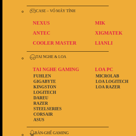
CASE – VỎ MÁY TÍNH
NEXUS
MIK
ANTEC
XIGMATEK
COOLER MASTER
LIANLI
TAI NGHE & LOA
TAI NGHE GAMING
LOA PC
FUHLEN
MICROLAB
GIGABYTE
LOA LOGITECH
KINGSTON
LOA RAZER
LOGITECH
DAREU
RAZER
STEELSERIES
CORSAIR
ASUS
BÀN-GHẾ GAMING