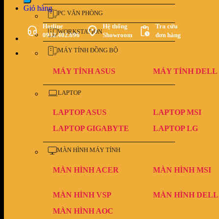
Giỏ hàng
PC VĂN PHÒNG
Hotline
Hệ thống
Tra cứu
WORKSTATION
0932.402.696
Showroom
đơn hàng
MÁY TÍNH ĐỒNG BỘ
MÁY TÍNH ASUS
MÁY TÍNH DELL
LAPTOP
LAPTOP ASUS
LAPTOP MSI
LAPTOP GIGABYTE
LAPTOP LG
MÀN HÌNH MÁY TÍNH
MÀN HÌNH ACER
MÀN HÌNH MSI
MÀN HÌNH VSP
MÀN HÌNH DELL
MÀN HÌNH AOC