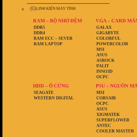
LINH KIỆN MÁY TÍNH
RAM – BỘ NHỚ ĐỆM
VGA – CARD MÀ
DDR5
GALAX
DDR4
GIGABYTE
RAM ECC – SEVER
COLORFUL
RAM LAPTOP
POWERCOLOR
MSI
ASUS
ASROCK
PALIT
INNO3D
OCPC
HDD – Ổ CỨNG
PSU – NGUỒN M
SEAGATE
MSI
WESTERN DIGITAL
CORSAIR
OCPC
ASUS
XIGMATEK
SUPERFLOWER
ANTEC
COOLER MASTER