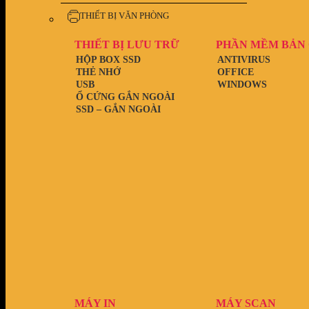
THIẾT BỊ VĂN PHÒNG
THIẾT BỊ LƯU TRỮ
PHẦN MỀM BẢN
HỘP BOX SSD
ANTIVIRUS
THẺ NHỚ
OFFICE
USB
WINDOWS
Ổ CỨNG GẮN NGOÀI
SSD – GẮN NGOÀI
MÁY IN
MÁY SCAN