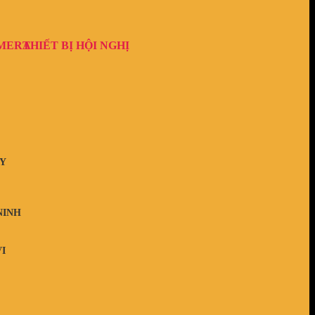
AMERA
THIẾT BỊ HỘI NGHỊ
Y
NINH
I