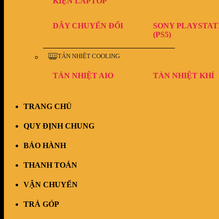
KIỆN LAPTOP
DÂY CHUYỂN ĐỔI
SONY PLAYSTAT
(PS5)
TẢN NHIỆT COOLING
TẢN NHIỆT AIO
TẢN NHIỆT KHÍ
TRANG CHỦ
QUY ĐỊNH CHUNG
BẢO HÀNH
THANH TOÁN
VẬN CHUYỂN
TRẢ GÓP