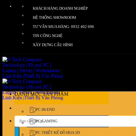
Bỏ
KHÁCH HÀNG DOANH NGHIỆP
qua
nội
HỆ THỐNG SHOWROOM
dung
TƯ VẤN MUA HÀNG: 0932 402 696
TIN CÔNG NGHỆ
XÂY DỰNG CẤU HÌNH
DANH MỤC SẢN PHẨM
PC HI-END
Tìm
PC GAMING
kiếm:
PC THIẾT KẾ ĐỒ HỌA 3D