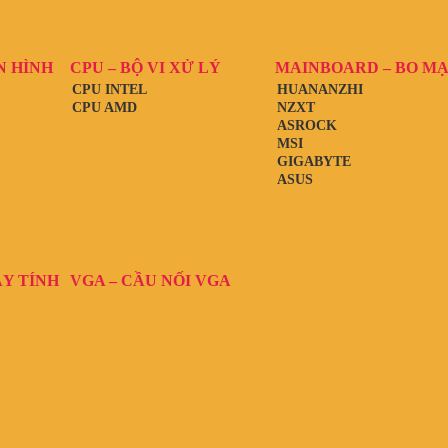
N HÌNH
CPU – BỘ VI XỬ LÝ
MAINBOARD – BO M
CPU INTEL
HUANANZHI
CPU AMD
NZXT
ASROCK
MSI
GIGABYTE
ASUS
ÁY TÍNH
VGA – CẦU NỐI VGA