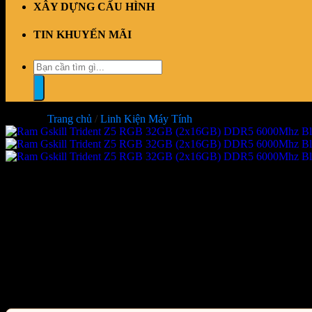
XÂY DỰNG CẤU HÌNH
TIN KHUYẾN MÃI
Tìm
kiếm:
Trang chủ
/
Linh Kiện Máy Tính
Ram Gskill Trident Z5 RGB 3
TZ5RK)
Giá:
Liên hệ