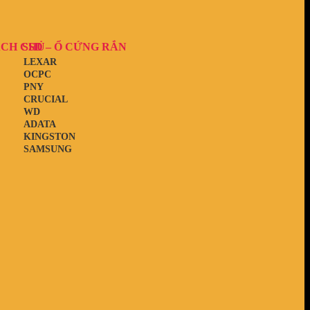
ẠCH CHỦ
SSD – Ổ CỨNG RẮN
LEXAR
OCPC
PNY
CRUCIAL
WD
ADATA
KINGSTON
SAMSUNG