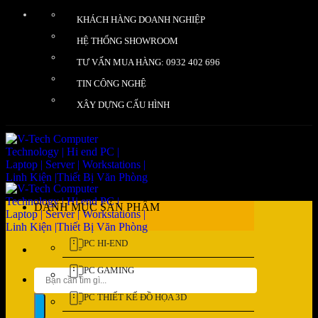
Bỏ
KHÁCH HÀNG DOANH NGHIỆP
qua
nội
HỆ THỐNG SHOWROOM
dung
TƯ VẤN MUA HÀNG: 0932 402 696
TIN CÔNG NGHỆ
XÂY DỰNG CẤU HÌNH
DANH MỤC SẢN PHẨM
PC HI-END
PC GAMING
Tìm
kiếm:
PC THIẾT KẾ ĐỒ HỌA 3D