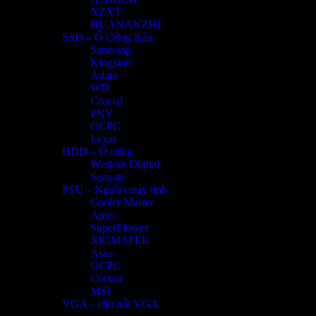
NZXT
HUANANZHI
SSD – Ổ Cứng Rắn
Samsung
Kingston
Adata
WD
Crucial
PNY
OCPC
Lexar
HDD – Ổ cứng
Western Digital
Seagate
PSU – Nguồn máy tính
Cooler Master
Antec
SuperFlower
XIGMATEK
Asus
OCPC
Corsair
MSI
VGA – cầu nối VGA