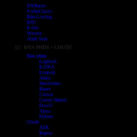
DXRacer
NobleChairs
Bàn Gaming
MSI
E-Dra
Warrior
Anda Seat
BÀN PHÍM + CHUỘT
Bàn phím
Logitech
E-DRA
Leopold
Akko
SteelSeries
Razer
Corsair
Cooler Master
DareU
Ajazz
Fuhlen
Chuột
ATK
Rapoo