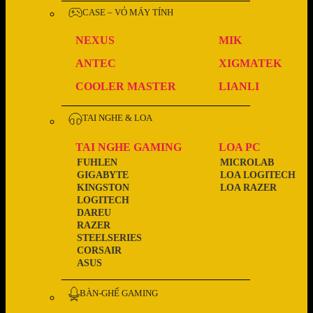
CASE – VỎ MÁY TÍNH
NEXUS
MIK
ANTEC
XIGMATEK
COOLER MASTER
LIANLI
TAI NGHE & LOA
TAI NGHE GAMING
LOA PC
FUHLEN
MICROLAB
GIGABYTE
LOA LOGITECH
KINGSTON
LOA RAZER
LOGITECH
DAREU
RAZER
STEELSERIES
CORSAIR
ASUS
BÀN-GHẾ GAMING