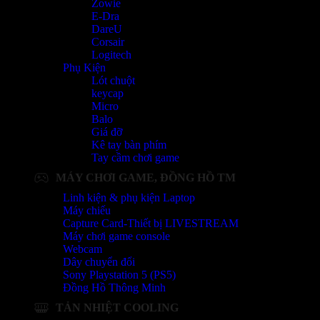
Zowie
E-Dra
DareU
Corsair
Logitech
Phụ Kiện
Lót chuột
keycap
Micro
Balo
Giá đỡ
Kê tay bàn phím
Tay cầm chơi game
MÁY CHƠI GAME, ĐỒNG HỒ TM
Linh kiện & phụ kiện Laptop
Máy chiếu
Capture Card-Thiết bị LIVESTREAM
Máy chơi game console
Webcam
Dây chuyển đổi
Sony Playstation 5 (PS5)
Đồng Hồ Thông Minh
TẢN NHIỆT COOLING