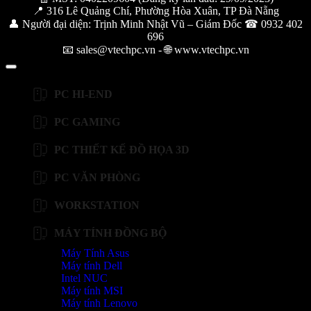
📍 316 Lê Quảng Chí, Phường Hòa Xuân, TP Đà Nẵng
👤 Người đại diện: Trịnh Minh Nhật Vũ – Giám Đốc ☎ 0932 402
696
📧 sales@vtechpc.vn - 🌐 www.vtechpc.vn
PC HI-END
PC GAMING
PC THIẾT KẾ ĐỒ HỌA 3D
PC VĂN PHÒNG
WORKSTATION
MÁY TÍNH ĐỒNG BỘ
Máy Tính Asus
Máy tính Dell
Intel NUC
Máy tính MSI
Máy tính Lenovo