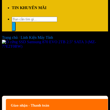
TIN KHUYẾN MÃI
Tìm
kiếm:
Trang chủ
/
Linh Kiện Máy Tính
Ổ cứng SSD Samsung 870 EVO
2TB 2.5″ SATA 3 (MZ-
77E2T0BW)
Giá:
Liên hệ
Giao nhận - Thanh toán