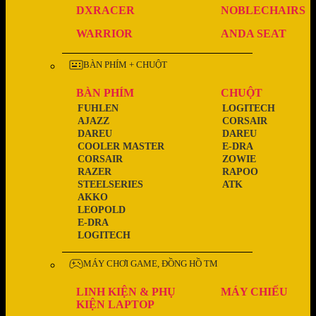
DXRACER
NOBLECHAIRS
WARRIOR
ANDA SEAT
BÀN PHÍM + CHUỘT
BÀN PHÍM
CHUỘT
FUHLEN
LOGITECH
AJAZZ
CORSAIR
DAREU
DAREU
COOLER MASTER
E-DRA
CORSAIR
ZOWIE
RAZER
RAPOO
STEELSERIES
ATK
AKKO
LEOPOLD
E-DRA
LOGITECH
MÁY CHƠI GAME, ĐỒNG HỒ TM
LINH KIỆN & PHỤ
MÁY CHIẾU
KIỆN LAPTOP