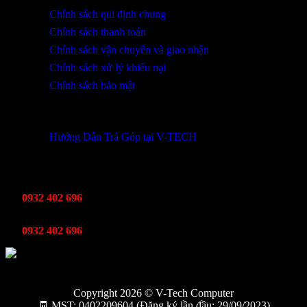
Chính sách qui định chung
Chính sách thanh toán
Chính sách vận chuyển và giao nhận
Chính sách xử lý khiếu nại
Chính sách bảo mật
THÔNG TIN KHUYẾN MÃI
Hướng Dẫn Trả Góp tại V-TECH
TỔNG ĐÀI HỖ TRỢ
Kinh Doanh
0932 402 696
Kỹ thuật bảo hành
0932 402 696
Copyright 2026 © V-Tech Computer
🧾 MST: 0402209604 (Đăng ký lần đầu: 29/09/2023)