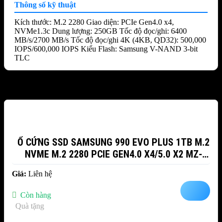
Thông số kỹ thuật
Kích thước: M.2 2280 Giao diện: PCIe Gen4.0 x4,
NVMe1.3c Dung lượng: 250GB Tốc độ đọc/ghi: 6400
MB/s/2700 MB/s Tốc độ đọc/ghi 4K (4KB, QD32): 500,000
IOPS/600,000 IOPS Kiểu Flash: Samsung V-NAND 3-bit
TLC
Sản phẩm tương tự
Ổ CỨNG SSD SAMSUNG 990 EVO PLUS 1TB M.2
NVME M.2 2280 PCIE GEN4.0 X4/5.0 X2 MZ-
V9S1T0BW
Giá:
Liên hệ
Còn hàng
Quà tặng