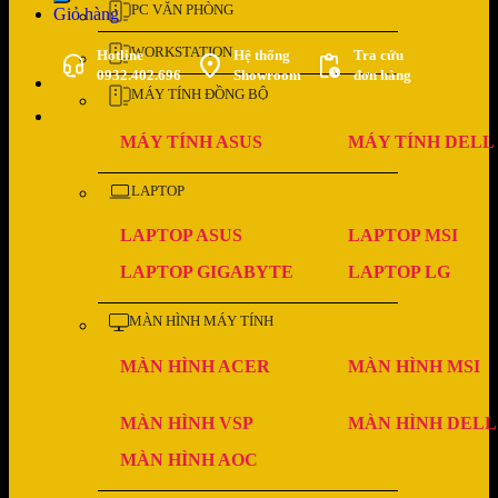
PC VĂN PHÒNG
Giỏ hàng
WORKSTATION
Hotline
Hệ thống
Tra cứu
0932.402.696
Showroom
đơn hàng
MÁY TÍNH ĐỒNG BỘ
MÁY TÍNH ASUS
MÁY TÍNH DELL
LAPTOP
LAPTOP ASUS
LAPTOP MSI
LAPTOP GIGABYTE
LAPTOP LG
MÀN HÌNH MÁY TÍNH
MÀN HÌNH ACER
MÀN HÌNH MSI
MÀN HÌNH VSP
MÀN HÌNH DELL
MÀN HÌNH AOC