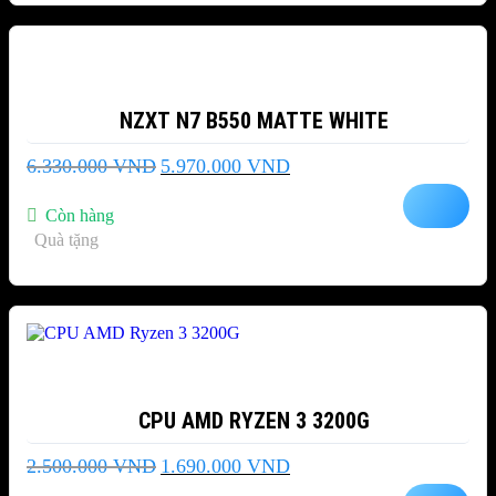
-6%
NZXT N7 B550 MATTE WHITE
Giá
Giá
6.330.000
VND
5.970.000
VND
gốc
hiện
là:
tại
Còn hàng
6.330.000 VND.
là:
Quà tặng
5.970.000 VND.
-32%
CPU AMD RYZEN 3 3200G
Giá
Giá
2.500.000
VND
1.690.000
VND
gốc
hiện