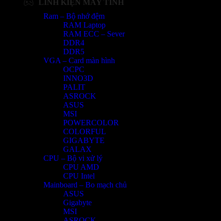
LINH KIỆN MÁY TÍNH
Ram – Bộ nhớ đệm
RAM Laptop
RAM ECC – Sever
DDR4
DDR5
VGA – Card màn hình
OCPC
INNO3D
PALIT
ASROCK
ASUS
MSI
POWERCOLOR
COLORFUL
GIGABYTE
GALAX
CPU – Bộ vi xử lý
CPU AMD
CPU Intel
Mainboard – Bo mạch chủ
ASUS
Gigabyte
MSI
ASROCK