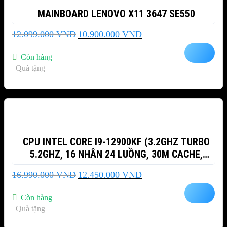
MAINBOARD LENOVO X11 3647 SE550
Giá
Giá
12.099.000
VND
10.900.000
VND
gốc
hiện
là:
tại
Còn hàng
12.099.000 VND.
là:
Quà tặng
10.900.000 VND.
-27%
CPU INTEL CORE I9-12900KF (3.2GHZ TURBO
5.2GHZ, 16 NHÂN 24 LUỒNG, 30M CACHE,
ALDER LAKE)
Giá
Giá
16.990.000
VND
12.450.000
VND
gốc
hiện
là:
tại
Còn hàng
16.990.000 VND.
là:
Quà tặng
12.450.000 VND.