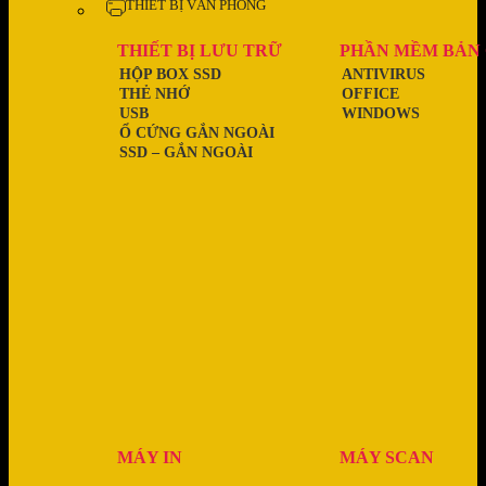
THIẾT BỊ VĂN PHÒNG
THIẾT BỊ LƯU TRỮ
PHẦN MỀM BẢN
HỘP BOX SSD
ANTIVIRUS
THẺ NHỚ
OFFICE
USB
WINDOWS
Ổ CỨNG GẮN NGOÀI
SSD – GẮN NGOÀI
MÁY IN
MÁY SCAN