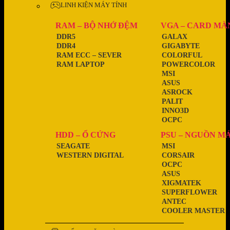
LINH KIỆN MÁY TÍNH
RAM – BỘ NHỚ ĐỆM
VGA – CARD MÀ
DDR5
GALAX
DDR4
GIGABYTE
RAM ECC – SEVER
COLORFUL
RAM LAPTOP
POWERCOLOR
MSI
ASUS
ASROCK
PALIT
INNO3D
OCPC
HDD – Ổ CỨNG
PSU – NGUỒN M
SEAGATE
MSI
WESTERN DIGITAL
CORSAIR
OCPC
ASUS
XIGMATEK
SUPERFLOWER
ANTEC
COOLER MASTER