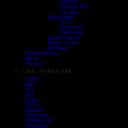
USB Wifi
Card PCIe Wifi
Cáp mạng
Bộ chia mạng
Switch
Smart Switch
POE Switch
Bộ phát sóng wifi
Modem – Router
Dây Mạng
Thiết Bị Hội Nghị
Máy In
Máy Scan
CASE – VỎ MÁY TÍNH
NEXUS
MIK
VSP
MSI
NZXT
ANTEC
Xigmatek
DEEPCOOL
DARKFLASH
Thermaltake