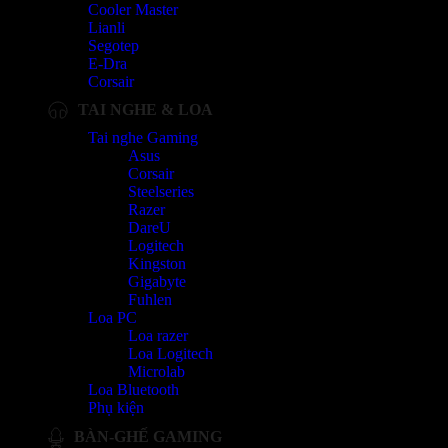
Cooler Master
Lianli
Segotep
E-Dra
Corsair
TAI NGHE & LOA
Tai nghe Gaming
Asus
Corsair
Steelseries
Razer
DareU
Logitech
Kingston
Gigabyte
Fuhlen
Loa PC
Loa razer
Loa Logitech
Microlab
Loa Bluetooth
Phụ kiện
BÀN-GHẾ GAMING