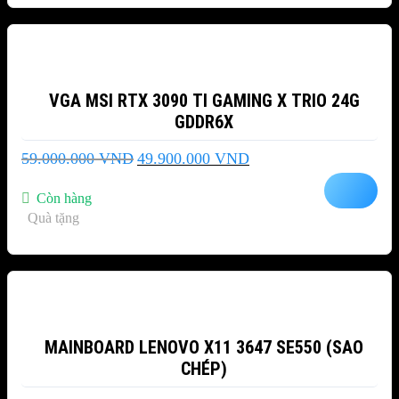
-15%
VGA MSI RTX 3090 TI GAMING X TRIO 24G
GDDR6X
Giá
Giá
59.000.000
VND
49.900.000
VND
gốc
hiện
là:
tại
Còn hàng
59.000.000 VND.
là:
Quà tặng
49.900.000 VND.
-10%
MAINBOARD LENOVO X11 3647 SE550 (SAO
CHÉP)