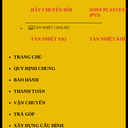
DÂY CHUYỂN ĐỔI
SONY PLAYSTAT
(PS5)
TẢN NHIỆT COOLING
TẢN NHIỆT AIO
TẢN NHIỆT KHÍ
TRANG CHỦ
QUY ĐỊNH CHUNG
BẢO HÀNH
THANH TOÁN
VẬN CHUYỂN
TRẢ GÓP
XÂY DỰNG CẤU HÌNH