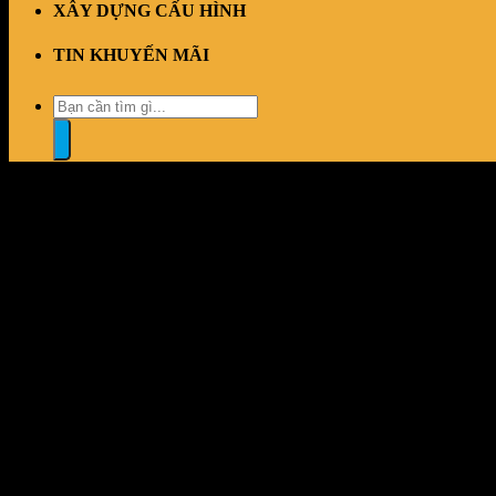
XÂY DỰNG CẤU HÌNH
TIN KHUYẾN MÃI
Tìm
kiếm:
“Chuột Logitech MX Anywhere 3S Pale Grey” đã được thêm vào gi
Đổi trả dễ dàng
1 đổi 1 trong vòng 7 ngày