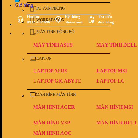
Giỏ hàng
PC VĂN PHÒNG
Hotline
Hệ thống
Tra cứu
WORKSTATION
0932.402.696
Showroom
đơn hàng
MÁY TÍNH ĐỒNG BỘ
MÁY TÍNH ASUS
MÁY TÍNH DELL
LAPTOP
LAPTOP ASUS
LAPTOP MSI
LAPTOP GIGABYTE
LAPTOP LG
MÀN HÌNH MÁY TÍNH
MÀN HÌNH ACER
MÀN HÌNH MSI
MÀN HÌNH VSP
MÀN HÌNH DELL
MÀN HÌNH AOC