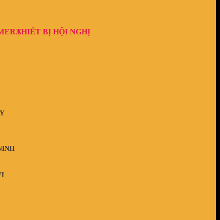
AMERA
THIẾT BỊ HỘI NGHỊ
Y
NINH
I