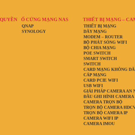
 QUYỀN
Ổ CỨNG MẠNG NAS
THIẾT BỊ MẠNG – C
QNAP
THIẾT BỊ MẠNG
SYNOLOGY
DÂY MẠNG
MODEM – ROUTER
BỘ PHÁT SÓNG WIFI
BỘ CHIA MẠNG
POE SWITCH
SMART SWITCH
SWITCH
CARD MẠNG KHÔNG DÂ
CÁP MẠNG
CARD PCIE WIFI
USB WIFI
GIẢI PHÁP CAMERA AN 
ĐẦU GHI HÌNH CAMERA
CAMERA TRỌN BỘ
TRỌN BỘ CAMERA HDCV
TRỌN BỘ CAMERA IP
CAMERA WIFI IP
CAMERA IMOU