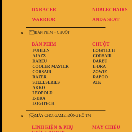
DXRACER
NOBLECHAIRS
WARRIOR
ANDA SEAT
BÀN PHÍM + CHUỘT
BÀN PHÍM
CHUỘT
FUHLEN
LOGITECH
AJAZZ
CORSAIR
DAREU
DAREU
COOLER MASTER
E-DRA
CORSAIR
ZOWIE
RAZER
RAPOO
STEELSERIES
ATK
AKKO
LEOPOLD
E-DRA
LOGITECH
MÁY CHƠI GAME, ĐỒNG HỒ TM
LINH KIỆN & PHỤ
MÁY CHIẾU