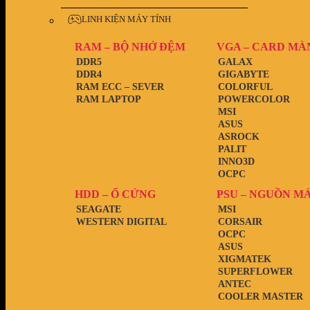
LINH KIỆN MÁY TÍNH
RAM – BỘ NHỚ ĐỆM
VGA – CARD MÀ
DDR5
GALAX
DDR4
GIGABYTE
RAM ECC – SEVER
COLORFUL
RAM LAPTOP
POWERCOLOR
MSI
ASUS
ASROCK
PALIT
INNO3D
OCPC
HDD – Ổ CỨNG
PSU – NGUỒN M
SEAGATE
MSI
WESTERN DIGITAL
CORSAIR
OCPC
ASUS
XIGMATEK
SUPERFLOWER
ANTEC
COOLER MASTER