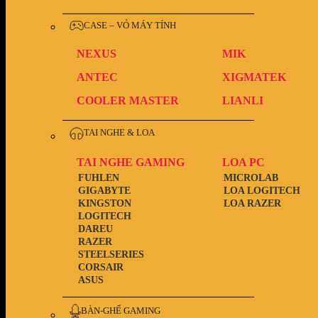
CASE – VỎ MÁY TÍNH
NEXUS
MIK
ANTEC
XIGMATEK
COOLER MASTER
LIANLI
TAI NGHE & LOA
TAI NGHE GAMING
LOA PC
FUHLEN
MICROLAB
GIGABYTE
LOA LOGITECH
KINGSTON
LOA RAZER
LOGITECH
DAREU
RAZER
STEELSERIES
CORSAIR
ASUS
BÀN-GHẾ GAMING