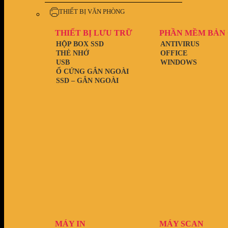
THIẾT BỊ VĂN PHÒNG
THIẾT BỊ LƯU TRỮ
PHẦN MỀM BẢN
HỘP BOX SSD
ANTIVIRUS
THẺ NHỚ
OFFICE
USB
WINDOWS
Ổ CỨNG GẮN NGOÀI
SSD – GẮN NGOÀI
MÁY IN
MÁY SCAN