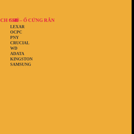
ẠCH CHỦ
SSD – Ổ CỨNG RẮN
LEXAR
OCPC
PNY
CRUCIAL
WD
ADATA
KINGSTON
SAMSUNG