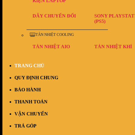
KIỆN LAPTOP
DÂY CHUYỂN ĐỔI
SONY PLAYSTAT
(PS5)
TẢN NHIỆT COOLING
TẢN NHIỆT AIO
TẢN NHIỆT KHÍ
TRANG CHỦ
QUY ĐỊNH CHUNG
BẢO HÀNH
THANH TOÁN
VẬN CHUYỂN
TRẢ GÓP