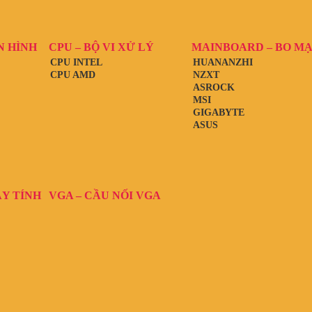
N HÌNH
CPU – BỘ VI XỬ LÝ
MAINBOARD – BO M
CPU INTEL
HUANANZHI
CPU AMD
NZXT
ASROCK
MSI
GIGABYTE
ASUS
ÁY TÍNH
VGA – CẦU NỐI VGA