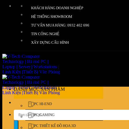
Bỏ
KHÁCH HÀNG DOANH NGHIỆP
qua
nội
HỆ THỐNG SHOWROOM
dung
TƯ VẤN MUA HÀNG: 0932 402 696
TIN CÔNG NGHỆ
XÂY DỰNG CẤU HÌNH
DANH MỤC SẢN PHẨM
PC HI-END
Tìm
PC GAMING
kiếm:
PC THIẾT KẾ ĐỒ HỌA 3D