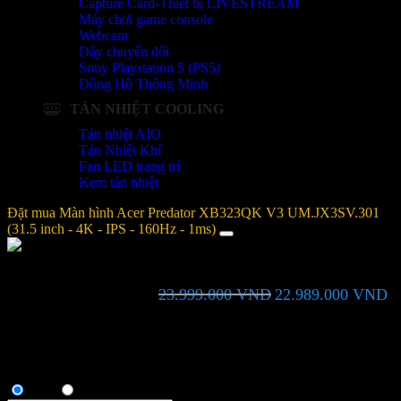
Capture Card-Thiết bị LIVESTREAM
Máy chơi game console
Webcam
Dây chuyển đổi
Sony Playstation 5 (PS5)
Đồng Hồ Thông Minh
TẢN NHIỆT COOLING
Tản nhiệt AIO
Tản Nhiệt Khí
Fan LED trang trí
Kem tản nhiệt
Đặt mua Màn hình Acer Predator XB323QK V3 UM.JX3SV.301
(31.5 inch - 4K - IPS - 160Hz - 1ms)
Màn hình Acer Predator XB323QK V3 UM.JX3SV.301 (31.5 inch
Giá
Gi
23.999.000
VND
22.989.000
VND
- 4K - IPS - 160Hz - 1ms)
gốc
hi
là:
tại
Bạn vui lòng nhập đúng số điện thoại để chúng tôi sẽ gọi xác nhận
23.999.000 VND.
là:
đơn hàng trước khi giao hàng. Xin cảm ơn!
22
Thông tin người mua
Anh
Chị