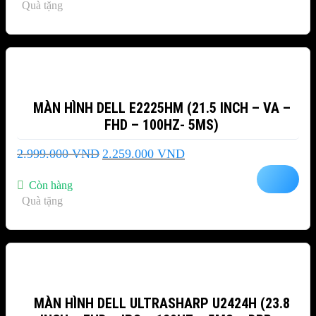
Quà tặng
4.319.000 VND.
-25%
MÀN HÌNH DELL E2225HM (21.5 INCH – VA –
FHD – 100HZ- 5MS)
Giá
Giá
2.999.000
VND
2.259.000
VND
gốc
hiện
là:
tại
Còn hàng
2.999.000 VND.
là:
Quà tặng
2.259.000 VND.
-34%
MÀN HÌNH DELL ULTRASHARP U2424H (23.8