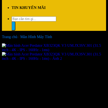
TIN KHUYẾN MÃI
Tìm
kiếm:
Trang chủ
/
Màn Hình Máy Tính
-4%
Màn hình Acer Predator
XB323QK V3 UM.JX3SV.301
(31.5 inch – 4K – IPS – 160Hz –
1ms)