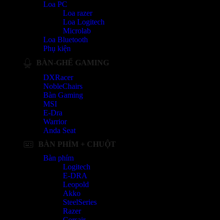
Loa PC
Loa razer
Loa Logitech
Microlab
Loa Bluetooth
Phụ kiện
BÀN-GHẾ GAMING
DXRacer
NobleChairs
Bàn Gaming
MSI
E-Dra
Warrior
Anda Seat
BÀN PHÍM + CHUỘT
Bàn phím
Logitech
E-DRA
Leopold
Akko
SteelSeries
Razer
Corsair