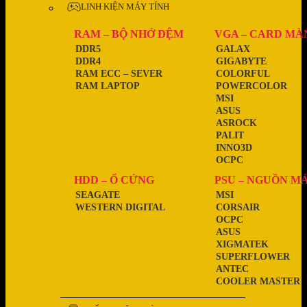
LINH KIỆN MÁY TÍNH
RAM – BỘ NHỚ ĐỆM
VGA – CARD MÀ
DDR5
GALAX
DDR4
GIGABYTE
RAM ECC – SEVER
COLORFUL
RAM LAPTOP
POWERCOLOR
MSI
ASUS
ASROCK
PALIT
INNO3D
OCPC
HDD – Ổ CỨNG
PSU – NGUỒN M
SEAGATE
MSI
WESTERN DIGITAL
CORSAIR
OCPC
ASUS
XIGMATEK
SUPERFLOWER
ANTEC
COOLER MASTER