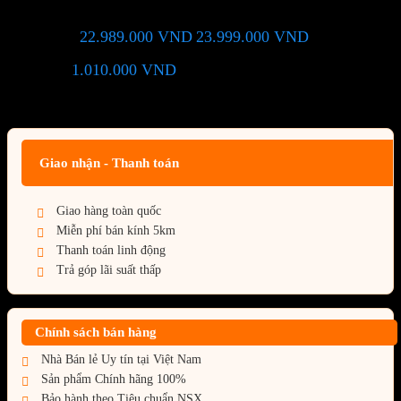
22.989.000
VND
23.999.000
VND
Giá chỉ còn:
-4%
1.010.000
VND
(Tiết kiệm:
)
Giá BiG Sale - Không áp dụng kèm các Khuyến Mãi khác
Giao nhận - Thanh toán
Giao hàng toàn quốc
Miễn phí bán kính 5km
Thanh toán linh động
Trả góp lãi suất thấp
Chính sách bán hàng
Nhà Bán lẻ Uy tín tại Việt Nam
Sản phẩm Chính hãng 100%
Bảo hành theo Tiêu chuẩn NSX