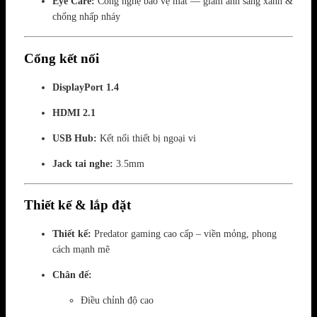
Eye Care:
Công nghệ bảo vệ mắt — giảm ánh sáng xanh &
chống nhấp nháy
Cổng kết nối
DisplayPort 1.4
HDMI 2.1
USB Hub:
Kết nối thiết bị ngoại vi
Jack tai nghe:
3.5mm
Thiết kế & lắp đặt
Thiết kế:
Predator gaming cao cấp – viền mỏng, phong
cách mạnh mẽ
Chân đế:
Điều chỉnh độ cao