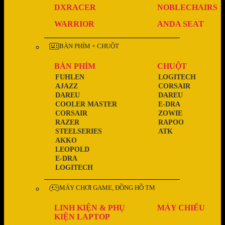
DXRACER
NOBLECHAIRS
WARRIOR
ANDA SEAT
BÀN PHÍM + CHUỘT
BÀN PHÍM
CHUỘT
FUHLEN
LOGITECH
AJAZZ
CORSAIR
DAREU
DAREU
COOLER MASTER
E-DRA
CORSAIR
ZOWIE
RAZER
RAPOO
STEELSERIES
ATK
AKKO
LEOPOLD
E-DRA
LOGITECH
MÁY CHƠI GAME, ĐỒNG HỒ TM
LINH KIỆN & PHỤ
MÁY CHIẾU
KIỆN LAPTOP