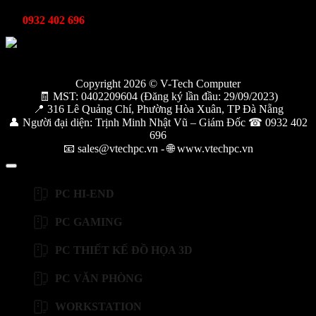
Kỹ thuật bảo hành
0932 402 696
Copyright 2026 © V-Tech Computer
🧾 MST: 0402209604 (Đăng ký lần đầu: 29/09/2023)
📍 316 Lê Quảng Chí, Phường Hòa Xuân, TP Đà Nẵng
👤 Người đại diện: Trịnh Minh Nhật Vũ – Giám Đốc ☎ 0932 402
696
📧 sales@vtechpc.vn - 🌐 www.vtechpc.vn
PC HI-END
PC GAMING
PC THIẾT KẾ ĐỒ HỌA 3D
PC VĂN PHÒNG
WORKSTATION