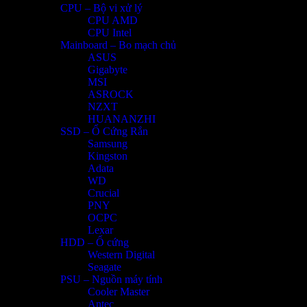
CPU – Bộ vi xử lý
CPU AMD
CPU Intel
Mainboard – Bo mạch chủ
ASUS
Gigabyte
MSI
ASROCK
NZXT
HUANANZHI
SSD – Ổ Cứng Rắn
Samsung
Kingston
Adata
WD
Crucial
PNY
OCPC
Lexar
HDD – Ổ cứng
Western Digital
Seagate
PSU – Nguồn máy tính
Cooler Master
Antec