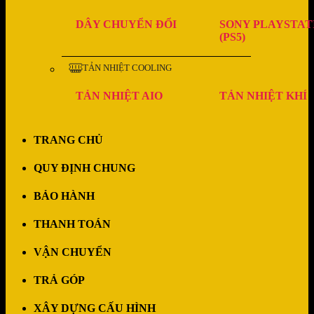
DÂY CHUYỂN ĐỔI
SONY PLAYSTAT
(PS5)
TẢN NHIỆT COOLING
TẢN NHIỆT AIO
TẢN NHIỆT KHÍ
TRANG CHỦ
QUY ĐỊNH CHUNG
BẢO HÀNH
THANH TOÁN
VẬN CHUYỂN
TRẢ GÓP
XÂY DỰNG CẤU HÌNH