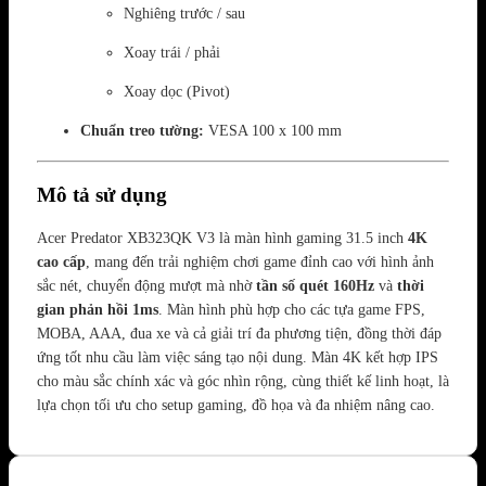
Nghiêng trước / sau
Xoay trái / phải
Xoay dọc (Pivot)
Chuẩn treo tường:
VESA 100 x 100 mm
Mô tả sử dụng
Acer Predator XB323QK V3 là màn hình gaming 31.5 inch
4K
cao cấp
, mang đến trải nghiệm chơi game đỉnh cao với hình ảnh
sắc nét, chuyển động mượt mà nhờ
tần số quét 160Hz
và
thời
gian phản hồi 1ms
. Màn hình phù hợp cho các tựa game FPS,
MOBA, AAA, đua xe và cả giải trí đa phương tiện, đồng thời đáp
ứng tốt nhu cầu làm việc sáng tạo nội dung. Màn 4K kết hợp IPS
cho màu sắc chính xác và góc nhìn rộng, cùng thiết kế linh hoạt, là
lựa chọn tối ưu cho setup gaming, đồ họa và đa nhiệm nâng cao.