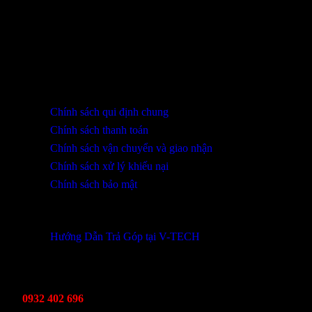
THÔNG TIN LIÊN HỆ
SHOWROOM ĐÀ NẴNG
316 Lê Quảng Chí, Phường Hòa Xuân, TP Đà Nẵng
0932 402 696 / 039.333.9969
HỖ TRỢ KHÁCH HÀNG
Chính sách qui định chung
Chính sách thanh toán
Chính sách vận chuyển và giao nhận
Chính sách xử lý khiếu nại
Chính sách bảo mật
THÔNG TIN KHUYẾN MÃI
Hướng Dẫn Trả Góp tại V-TECH
TỔNG ĐÀI HỖ TRỢ
Kinh Doanh
0932 402 696