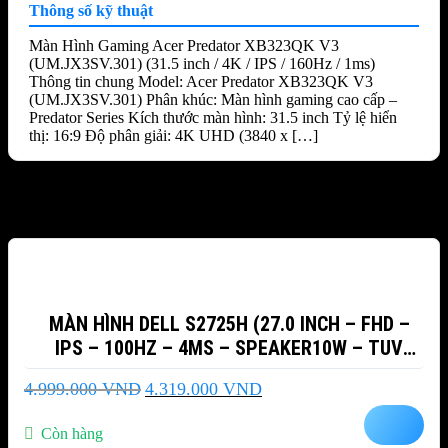
Thông số kỹ thuật
Màn Hình Gaming Acer Predator XB323QK V3
(UM.JX3SV.301) (31.5 inch / 4K / IPS / 160Hz / 1ms)
Thông tin chung Model: Acer Predator XB323QK V3
(UM.JX3SV.301) Phân khúc: Màn hình gaming cao cấp –
Predator Series Kích thước màn hình: 31.5 inch Tỷ lệ hiển
thị: 16:9 Độ phân giải: 4K UHD (3840 x […]
Sản phẩm tương tự
-14%
MÀN HÌNH DELL S2725H (27.0 INCH – FHD –
IPS – 100HZ – 4MS – SPEAKER10W – TUV
EYECOMFORT4)
Giá
Giá
4.999.000
VND
4.319.000
VND
gốc
hiện
là:
tại
Còn hàng
4.999.000 VND.
là: