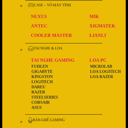
CASE – VỎ MÁY TÍNH
NEXUS
MIK
ANTEC
XIGMATEK
COOLER MASTER
LIANLI
TAI NGHE & LOA
TAI NGHE GAMING
LOA PC
FUHLEN
MICROLAB
GIGABYTE
LOA LOGITECH
KINGSTON
LOA RAZER
LOGITECH
DAREU
RAZER
STEELSERIES
CORSAIR
ASUS
BÀN-GHẾ GAMING