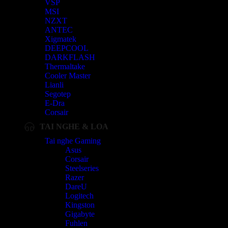
VSP
MSI
NZXT
ANTEC
Xigmatek
DEEPCOOL
DARKFLASH
Thermaltake
Cooler Master
Lianli
Segotep
E-Dra
Corsair
TAI NGHE & LOA
Tai nghe Gaming
Asus
Corsair
Steelseries
Razer
DareU
Logitech
Kingston
Gigabyte
Fuhlen