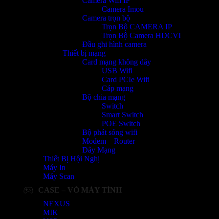
Camera Wifi IP
Camera Imou
Camera trọn bộ
Trọn Bộ CAMERA IP
Trọn Bộ Camera HDCVI
Đầu ghi hình camera
Thiết bị mạng
Card mạng không dây
USB Wifi
Card PCIe Wifi
Cáp mạng
Bộ chia mạng
Switch
Smart Switch
POE Switch
Bộ phát sóng wifi
Modem – Router
Dây Mạng
Thiết Bị Hội Nghị
Máy In
Máy Scan
CASE – VỎ MÁY TÍNH
NEXUS
MIK