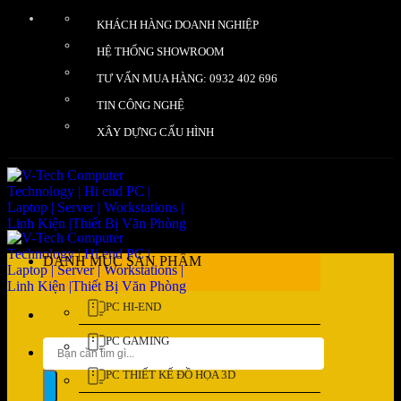
Bỏ
KHÁCH HÀNG DOANH NGHIỆP
qua
nội
HỆ THỐNG SHOWROOM
dung
TƯ VẤN MUA HÀNG: 0932 402 696
TIN CÔNG NGHỆ
XÂY DỰNG CẤU HÌNH
DANH MỤC SẢN PHẨM
PC HI-END
PC GAMING
Tìm
kiếm:
PC THIẾT KẾ ĐỒ HỌA 3D