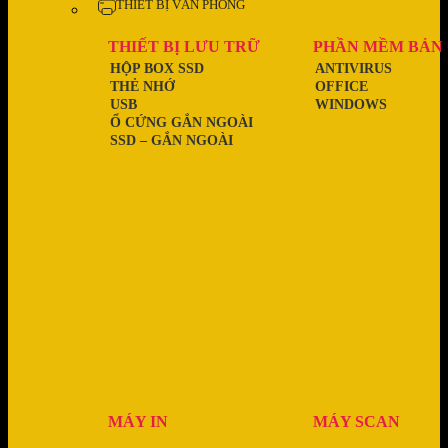
THIẾT BỊ VĂN PHÒNG
THIẾT BỊ LƯU TRỮ
PHẦN MỀM BẢN
HỘP BOX SSD
ANTIVIRUS
THẺ NHỚ
OFFICE
USB
WINDOWS
Ổ CỨNG GẮN NGOÀI
SSD – GẮN NGOÀI
MÁY IN
MÁY SCAN