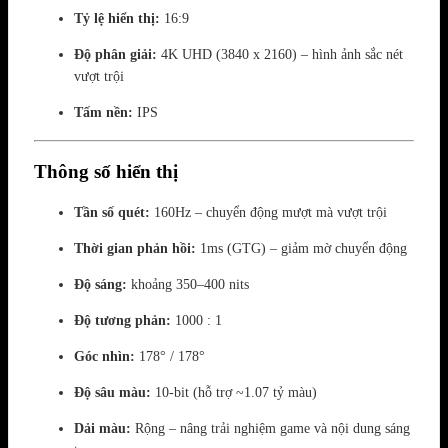
Tỷ lệ hiển thị:
16:9
Độ phân giải:
4K UHD (3840 x 2160) – hình ảnh sắc nét
vượt trội
Tấm nền:
IPS
Thông số hiển thị
Tần số quét:
160Hz – chuyển động mượt mà vượt trội
Thời gian phản hồi:
1ms (GTG) – giảm mờ chuyển động
Độ sáng:
khoảng 350–400 nits
Độ tương phản:
1000 : 1
Góc nhìn:
178° / 178°
Độ sâu màu:
10-bit (hỗ trợ ~1.07 tỷ màu)
Dải màu:
Rộng – nâng trải nghiệm game và nội dung sáng