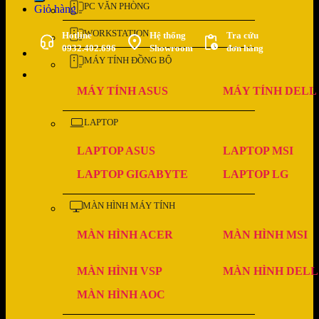
PC VĂN PHÒNG
Giỏ hàng
WORKSTATION
Hotline
Hệ thống
Tra cứu
0932.402.696
Showroom
đơn hàng
MÁY TÍNH ĐỒNG BỘ
MÁY TÍNH ASUS
MÁY TÍNH DELL
LAPTOP
LAPTOP ASUS
LAPTOP MSI
LAPTOP GIGABYTE
LAPTOP LG
MÀN HÌNH MÁY TÍNH
MÀN HÌNH ACER
MÀN HÌNH MSI
MÀN HÌNH VSP
MÀN HÌNH DELL
MÀN HÌNH AOC