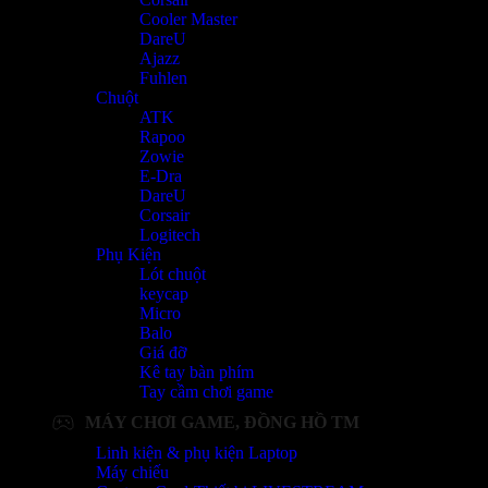
Cooler Master
DareU
Ajazz
Fuhlen
Chuột
ATK
Rapoo
Zowie
E-Dra
DareU
Corsair
Logitech
Phụ Kiện
Lót chuột
keycap
Micro
Balo
Giá đỡ
Kê tay bàn phím
Tay cầm chơi game
MÁY CHƠI GAME, ĐỒNG HỒ TM
Linh kiện & phụ kiện Laptop
Máy chiếu