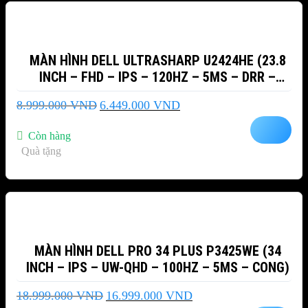
MÀN HÌNH DELL ULTRASHARP U2424HE (23.8
INCH – FHD – IPS – 120HZ – 5MS – DRR –
TMDS – USB TYPEC – NETWORK RJ45)
Giá
Giá
8.999.000
VND
6.449.000
VND
gốc
hiện
là:
tại
Còn hàng
8.999.000 VND.
là:
Quà tặng
6.449.000 VND.
-11%
MÀN HÌNH DELL PRO 34 PLUS P3425WE (34
INCH – IPS – UW-QHD – 100HZ – 5MS – CONG)
Giá
Giá
18.999.000
VND
16.999.000
VND
gốc
hiện