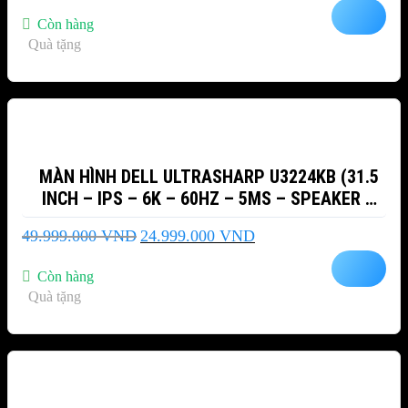
là:
tại
Còn hàng
18.999.000 VND.
là:
Quà tặng
16.999.000 VND.
-50%
MÀN HÌNH DELL ULTRASHARP U3224KB (31.5
INCH – IPS – 6K – 60HZ – 5MS – SPEAKER –
WEBCAM)
Giá
Giá
49.999.000
VND
24.999.000
VND
gốc
hiện
là:
tại
Còn hàng
49.999.000 VND.
là:
Quà tặng
24.999.000 VND.
-7%