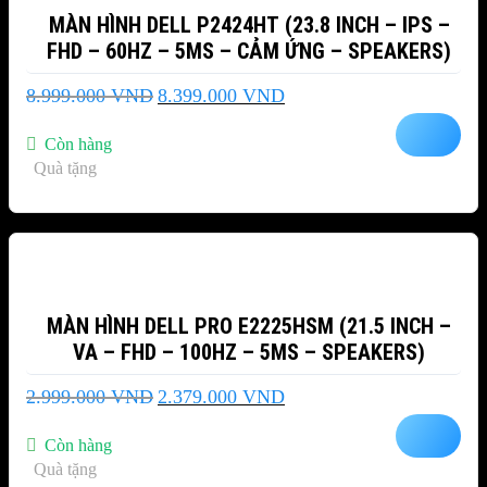
MÀN HÌNH DELL P2424HT (23.8 INCH – IPS –
FHD – 60HZ – 5MS – CẢM ỨNG – SPEAKERS)
Giá
Giá
8.999.000
VND
8.399.000
VND
gốc
hiện
là:
tại
Còn hàng
8.999.000 VND.
là:
Quà tặng
8.399.000 VND.
-21%
MÀN HÌNH DELL PRO E2225HSM (21.5 INCH –
VA – FHD – 100HZ – 5MS – SPEAKERS)
Giá
Giá
2.999.000
VND
2.379.000
VND
gốc
hiện
là:
tại
Còn hàng
2.999.000 VND.
là:
Quà tặng
2.379.000 VND.