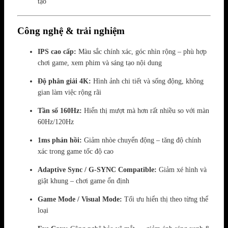
tạo
Công nghệ & trải nghiệm
IPS cao cấp:
Màu sắc chính xác, góc nhìn rộng – phù hợp
chơi game, xem phim và sáng tạo nội dung
Độ phân giải 4K:
Hình ảnh chi tiết và sống động, không
gian làm việc rộng rãi
Tần số 160Hz:
Hiển thị mượt mà hơn rất nhiều so với màn
60Hz/120Hz
1ms phản hồi:
Giảm nhòe chuyển động – tăng độ chính
xác trong game tốc độ cao
Adaptive Sync / G-SYNC Compatible:
Giảm xé hình và
giật khung – chơi game ổn định
Game Mode / Visual Mode:
Tối ưu hiển thị theo từng thể
loại