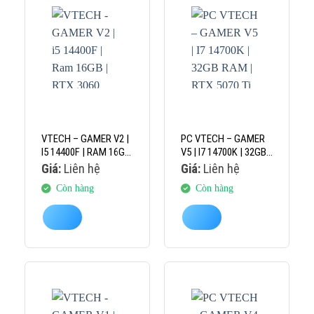
VTECH – GAMER V2 |
PC VTECH – GAMER
I5 14400F | RAM 16GB
V5 | I7 14700K | 32GB
| RTX 3060 12GB
RAM | RTX 5070 TI
Giá:
Liên hệ
Giá:
Liên hệ
16GB
Còn hàng
Còn hàng