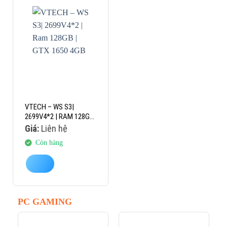
VTECH – WS S3|
2699V4*2 | RAM 128GB
| GTX 1650 4GB
Giá:
Liên hệ
Còn hàng
PC GAMING