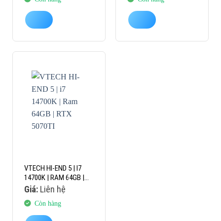
VTECH HI-END 5 | I7
14700K | RAM 64GB |
RTX 5070TI
Giá:
Liên hệ
Còn hàng