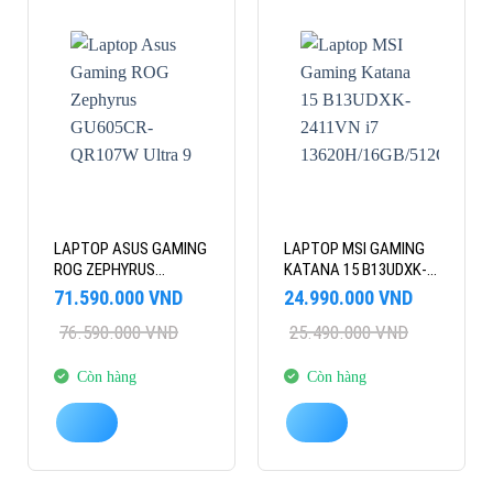
-7%
-2%
LAPTOP ASUS GAMING
LAPTOP MSI GAMING
ROG ZEPHYRUS
KATANA 15 B13UDXK-
GU605CR-QR107W
2411VN I7
Giá
Giá
Giá
Giá
71.590.000
VND
24.990.000
VND
ULTRA 9
13620H/16GB/512GB/15.6″FHD
gốc
hiện
gốc
hiện
76.590.000
VND
25.490.000
VND
là:
tại
285H/AI/32GB/1TB/16″/NVIDIA
là:
tại
3050 6GB/WIN11
76.590.000 VND.
là:
25.490.000 VND.
là:
RTX 5070TI
71.590.000 VND.
24.990.000 VND.
12GB/WIN11
Còn hàng
Còn hàng