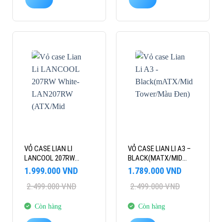
-20%
-28%
VỎ CASE LIAN LI
VỎ CASE LIAN LI A3 –
LANCOOL 207RW
BLACK(MATX/MID
WHITE- LAN207RW
TOWER/MÀU ĐEN)
Giá
Giá
Giá
Giá
1.999.000
VND
1.789.000
VND
(ATX/MID TOWER/MÀU
gốc
hiện
gốc
hiện
2.499.000
VND
2.499.000
VND
là:
tại
TRẮNG)
là:
tại
2.499.000 VND.
là:
2.499.000 VND.
là:
1.999.000 VND.
1.789.000 VND.
Còn hàng
Còn hàng