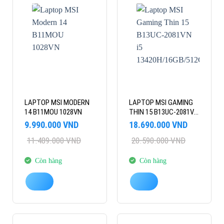
-13%
-9%
LAPTOP MSI MODERN
LAPTOP MSI GAMING
14 B11MOU 1028VN
THIN 15 B13UC-2081VN
I5
Giá
Giá
Giá
Giá
9.990.000
VND
18.690.000
VND
13420H/16GB/512GB/15.6″FHD
gốc
hiện
gốc
hiện
11.489.000
VND
20.590.000
VND
là:
tại
là:
tại
3050 4GB/WIN11
11.489.000 VND.
là:
20.590.000 VND.
là:
9.990.000 VND.
18.690.000 VND.
Còn hàng
Còn hàng