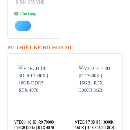
8.544.450
VND
là:
tại
8.544.450 VND.
là:
7.550.000 VND.
Còn hàng
PC THIẾT KẾ ĐỒ HỌA 3D
VTECH 10 3D |R9 7900X
VTECH 7 3D |I5 13600K |
| 16GB DDR5 | RTX 4070
16GB | RTX 3060TI 8GB