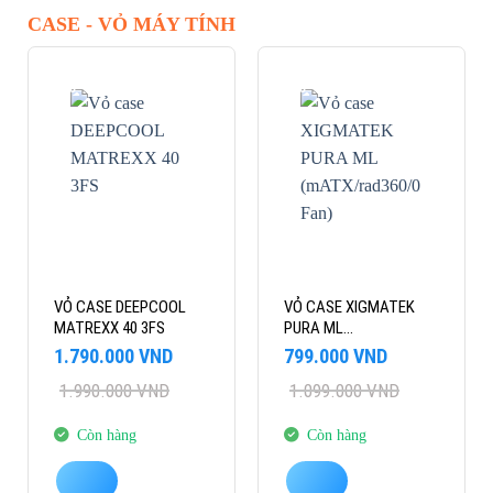
CASE - VỎ MÁY TÍNH
-10%
-27%
VỎ CASE DEEPCOOL
VỎ CASE XIGMATEK
MATREXX 40 3FS
PURA ML
(MATX/RAD360/0 FAN)
Giá
Giá
Giá
Giá
1.790.000
VND
799.000
VND
gốc
hiện
gốc
hiện
1.990.000
VND
1.099.000
VND
là:
tại
là:
tại
1.990.000 VND.
là:
1.099.000 VND.
là:
1.790.000 VND.
799.000 VND.
Còn hàng
Còn hàng