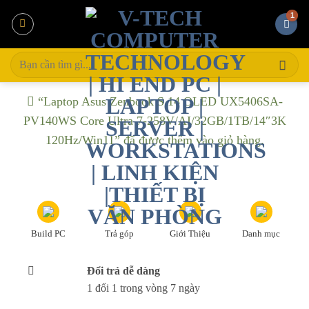
Bỏ
qua
nội
Tìm
dung
kiếm:
“Laptop Asus Zenbook S 14 OLED UX5406SA-
PV140WS Core Ultra 7-258V/AI/32GB/1TB/14″3K
120Hz/Win11” đã được thêm vào giỏ hàng.
Build PC
Trả góp
Giới Thiệu
Danh mục
Đổi trả dễ dàng
1 đổi 1 trong vòng 7 ngày