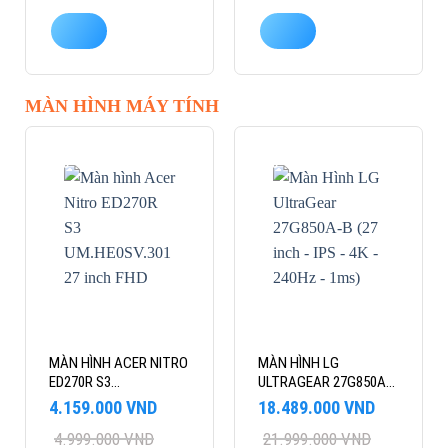
MÀN HÌNH MÁY TÍNH
-17%
-16%
MÀN HÌNH ACER NITRO
MÀN HÌNH LG
ED270R S3
ULTRAGEAR 27G850A-B
UM.HE0SV.301 27 INCH
(27 INCH – IPS – 4K –
Giá
Giá
Giá
Giá
4.159.000
VND
18.489.000
VND
FHD 180HZ CONG
240HZ – 1MS)
gốc
hiện
gốc
hiện
4.999.000
VND
21.999.000
VND
là:
tại
là:
tại