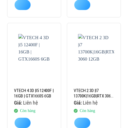
VTECH 4 3D |I5 12400F |
VTECH 2 3D |I7
16GB | GTX1660S 6GB
13700K|16GB|RTX 3060
12GB
Giá:
Liên hệ
Giá:
Liên hệ
Còn hàng
Còn hàng