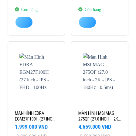
4.999.000 VND.
là:
21.999.000 VND.
là:
4.159.000 VND.
18.489.000 VND.
Còn hàng
Còn hàng
-39%
-17%
MÀN HÌNH EDRA
MÀN HÌNH MSI MAG
EGM27F100H (27 INCH
275QF (27.0 INCH – 2K
– IPS – FHD – 100HZ –
– IPS – 180HZ – 0.5MS)
Giá
Giá
Giá
Giá
1.999.000
VND
4.659.000
VND
1MS)
gốc
hiện
gốc
hiện