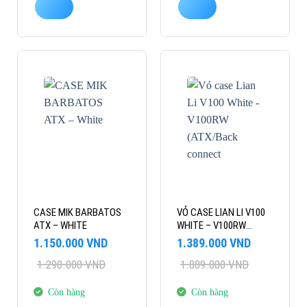
-11%
-26%
CASE MIK BARBATOS
VỎ CASE LIAN LI V100
ATX – WHITE
WHITE – V100RW
(ATX/BACK CONNECT
Giá
Giá
Giá
Giá
1.150.000
VND
1.389.000
VND
ATX/RAD 360/4 FAN)
gốc
hiện
gốc
hiện
1.290.000
VND
1.889.000
VND
là:
tại
là:
tại
1.290.000 VND.
là:
1.889.000 VND.
là:
1.150.000 VND.
1.389.000 VND.
Còn hàng
Còn hàng