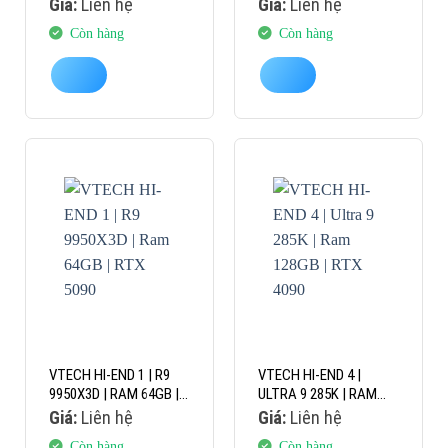
RTX 5070TI
64GB | RTX 5080
Giá:
Liên hệ
Giá:
Liên hệ
Còn hàng
Còn hàng
VTECH HI-END 1 | R9
VTECH HI-END 4 |
9950X3D | RAM 64GB |
ULTRA 9 285K | RAM
RTX 5090
128GB | RTX 4090
Giá:
Liên hệ
Giá:
Liên hệ
Còn hàng
Còn hàng