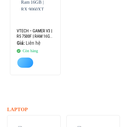
VTECH – GAMER V3 |
R5 7500F | RAM 16GB
| RX 9060XT 8GB
Giá:
Liên hệ
Còn hàng
LAPTOP
-8%
-3%