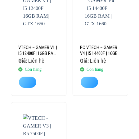
VTECH – GAMER V1 |
PC VTECH – GAMER
I5 12400F| 16GB RAM|
V4 | I5 14400F | 16GB
GTX 1650 4GB
RAM | GTX 1660
Giá:
Liên hệ
Giá:
Liên hệ
SUPER 6GB
Còn hàng
Còn hàng