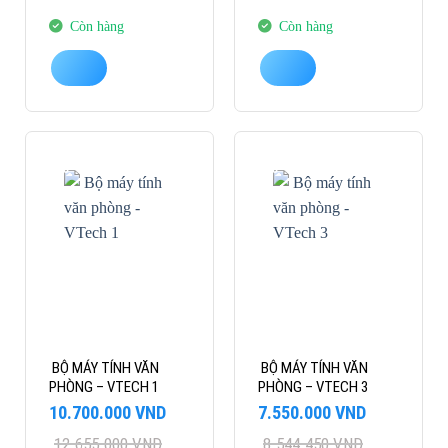
12.545.000 VND.
là:
7.714.500 VND.
là:
10.990.000 VND.
6.550.000 VND.
Còn hàng
Còn hàng
-15%
-12%
BỘ MÁY TÍNH VĂN
BỘ MÁY TÍNH VĂN
PHÒNG – VTECH 1
PHÒNG – VTECH 3
Giá
Giá
Giá
Giá
10.700.000
VND
7.550.000
VND
gốc
hiện
gốc
hiện
12.655.000
VND
8.544.450
VND
là:
tại
là:
tại