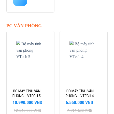
PC VĂN PHÒNG
-12%
-15%
BỘ MÁY TÍNH VĂN
BỘ MÁY TÍNH VĂN
PHÒNG – VTECH 5
PHÒNG – VTECH 4
Giá
Giá
Giá
Giá
10.990.000
VND
6.550.000
VND
gốc
hiện
gốc
hiện
12.545.000
VND
7.714.500
VND
là:
tại
là:
tại