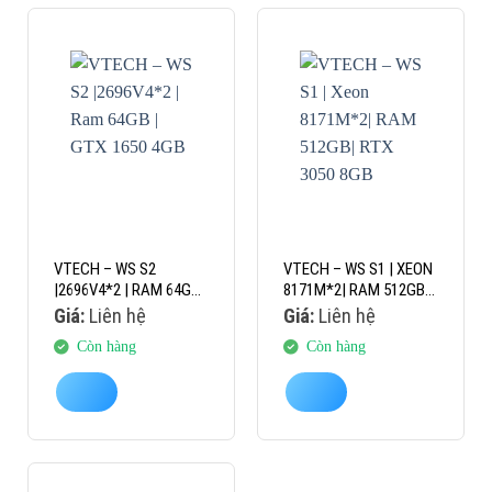
VTECH – WS S2
VTECH – WS S1 | XEON
|2696V4*2 | RAM 64GB |
8171M*2| RAM 512GB|
GTX 1650 4GB
RTX 3050 8GB
Giá:
Liên hệ
Giá:
Liên hệ
Còn hàng
Còn hàng