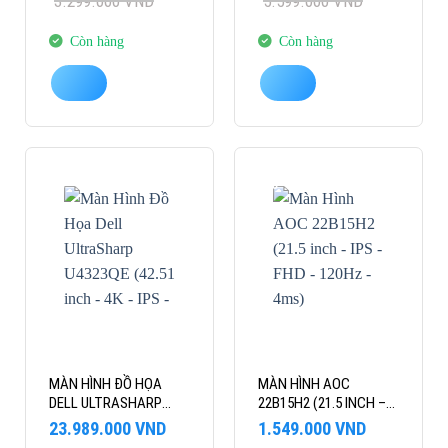
3.299.000
VND
5.599.000
VND
là:
tại
là:
tại
3.299.000 VND.
là:
5.599.000 VND.
là:
1.999.000 VND.
4.659.000 VND.
Còn hàng
Còn hàng
-8%
-30%
MÀN HÌNH ĐỒ HỌA
MÀN HÌNH AOC
DELL ULTRASHARP
22B15H2 (21.5 INCH –
U4323QE (42.51 INCH –
IPS – FHD – 120HZ –
Giá
Giá
Giá
Giá
23.989.000
VND
1.549.000
VND
4K – IPS – 60HZ – 5MS
4MS)
gốc
hiện
gốc
hiện