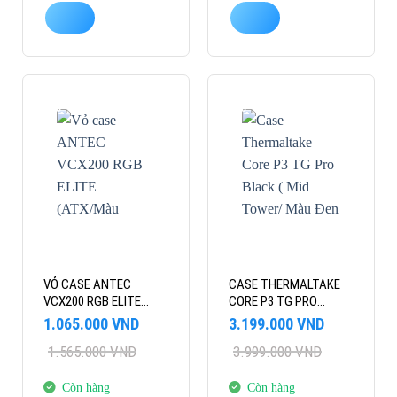
-32%
-20%
VỎ CASE ANTEC
CASE THERMALTAKE
VCX200 RGB ELITE
CORE P3 TG PRO
(ATX/MÀU ĐEN/5 FAN)
BLACK ( MID TOWER/
Giá
Giá
Giá
Giá
1.065.000
VND
3.199.000
VND
MÀU ĐEN )
gốc
hiện
gốc
hiện
1.565.000
VND
3.999.000
VND
là:
tại
là:
tại
1.565.000 VND.
là:
3.999.000 VND.
là:
1.065.000 VND.
3.199.000 VND.
Còn hàng
Còn hàng