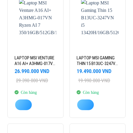
LAPTOP MSI VENTURE
LAPTOP MSI GAMING
A16 AI+ A3HMG-017VN
THIN 15 B13UC-3247VN
RYZEN AI 7
I5
Giá
Giá
Giá
Giá
26.990.000
VND
19.490.000
VND
350/16GB/512GB/16″2K
13420H/16GB/512GB/15.6FHD/
gốc
hiện
gốc
hiện
29.390.000
VND
19.990.000
VND
là:
tại
OLED/WIN11
là:
tại
4GB/WIN11
29.390.000 VND.
là:
19.990.000 VND.
là:
26.990.000 VND.
19.490.000 VND.
Còn hàng
Còn hàng