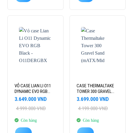
-27%
-12%
VỎ CASE LIAN LI O11
CASE THERMALTAKE
DYNAMIC EVO RGB
TOWER 300 GRAVEL
BLACK – O11DERGBX
SAND (MATX/MID
Giá
Giá
Giá
Giá
3.649.000
VND
3.699.000
VND
(EATX/FULL
TOWER/3 FAN)
gốc
hiện
gốc
hiện
4.999.000
VND
4.199.000
VND
là:
tại
TOWER/MÀU ĐEN)
là:
tại
4.999.000 VND.
là:
4.199.000 VND.
là:
3.649.000 VND.
3.699.000 VND.
Còn hàng
Còn hàng