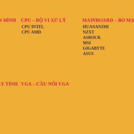
N HÌNH
CPU – BỘ VI XỬ LÝ
MAINBOARD – BO M
CPU INTEL
HUANANZHI
CPU AMD
NZXT
ASROCK
MSI
GIGABYTE
ASUS
ÁY TÍNH
VGA – CẦU NỐI VGA