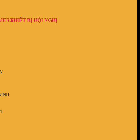
AMERA
THIẾT BỊ HỘI NGHỊ
Y
NINH
I