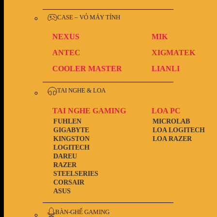
CASE – VỎ MÁY TÍNH
NEXUS
MIK
ANTEC
XIGMATEK
COOLER MASTER
LIANLI
TAI NGHE & LOA
TAI NGHE GAMING
LOA PC
FUHLEN
MICROLAB
GIGABYTE
LOA LOGITECH
KINGSTON
LOA RAZER
LOGITECH
DAREU
RAZER
STEELSERIES
CORSAIR
ASUS
BÀN-GHẾ GAMING