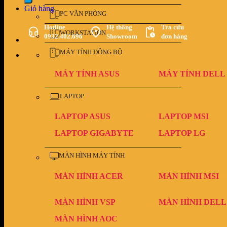
Giỏ hàng
PC VĂN PHÒNG
Hotline
Hệ thống
Tra cứu
WORKSTATION
0932.402.696
Showroom
đơn hàng
MÁY TÍNH ĐỒNG BỘ
MÁY TÍNH ASUS
MÁY TÍNH DELL
LAPTOP
LAPTOP ASUS
LAPTOP MSI
LAPTOP GIGABYTE
LAPTOP LG
MÀN HÌNH MÁY TÍNH
MÀN HÌNH ACER
MÀN HÌNH MSI
MÀN HÌNH VSP
MÀN HÌNH DELL
MÀN HÌNH AOC