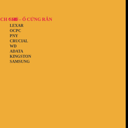
ẠCH CHỦ
SSD – Ổ CỨNG RẮN
LEXAR
OCPC
PNY
CRUCIAL
WD
ADATA
KINGSTON
SAMSUNG