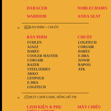
DXRACER
NOBLECHAIRS
WARRIOR
ANDA SEAT
BÀN PHÍM + CHUỘT
BÀN PHÍM
CHUỘT
FUHLEN
LOGITECH
AJAZZ
CORSAIR
DAREU
DAREU
COOLER MASTER
E-DRA
CORSAIR
ZOWIE
RAZER
RAPOO
STEELSERIES
ATK
AKKO
LEOPOLD
E-DRA
LOGITECH
MÁY CHƠI GAME, ĐỒNG HỒ TM
LINH KIỆN & PHỤ
MÁY CHIẾU