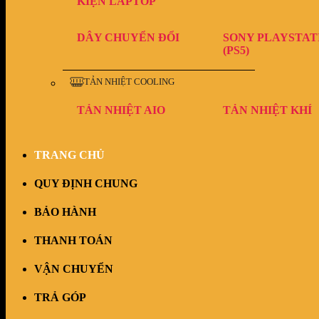
KIỆN LAPTOP
DÂY CHUYỂN ĐỔI
SONY PLAYSTAT
(PS5)
TẢN NHIỆT COOLING
TẢN NHIỆT AIO
TẢN NHIỆT KHÍ
TRANG CHỦ
QUY ĐỊNH CHUNG
BẢO HÀNH
THANH TOÁN
VẬN CHUYỂN
TRẢ GÓP