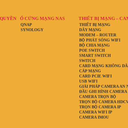
 QUYỀN
Ổ CỨNG MẠNG NAS
THIẾT BỊ MẠNG – C
QNAP
THIẾT BỊ MẠNG
SYNOLOGY
DÂY MẠNG
MODEM – ROUTER
BỘ PHÁT SÓNG WIFI
BỘ CHIA MẠNG
POE SWITCH
SMART SWITCH
SWITCH
CARD MẠNG KHÔNG DÂ
CÁP MẠNG
CARD PCIE WIFI
USB WIFI
GIẢI PHÁP CAMERA AN 
ĐẦU GHI HÌNH CAMERA
CAMERA TRỌN BỘ
TRỌN BỘ CAMERA HDCV
TRỌN BỘ CAMERA IP
CAMERA WIFI IP
CAMERA IMOU