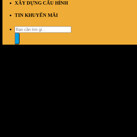
XÂY DỰNG CẤU HÌNH
TIN KHUYẾN MÃI
Tìm
kiếm:
“Màn Hình Dell 27 SE2725HM (27 inch – IPS – FHD – 100Hz – 5ms
Đổi trả dễ dàng
1 đổi 1 trong vòng 7 ngày