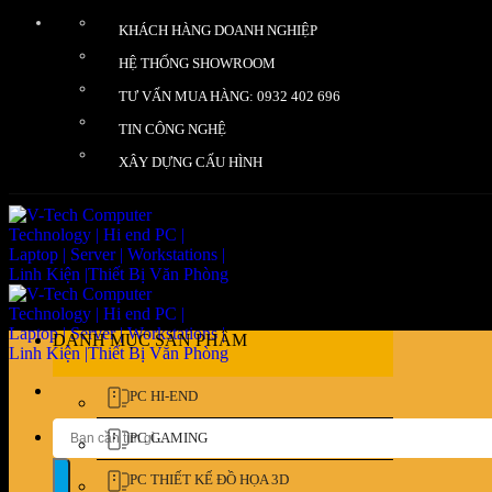
Bỏ
KHÁCH HÀNG DOANH NGHIỆP
qua
nội
HỆ THỐNG SHOWROOM
dung
TƯ VẤN MUA HÀNG: 0932 402 696
TIN CÔNG NGHỆ
XÂY DỰNG CẤU HÌNH
DANH MỤC SẢN PHẨM
PC HI-END
Tìm
PC GAMING
kiếm:
PC THIẾT KẾ ĐỒ HỌA 3D