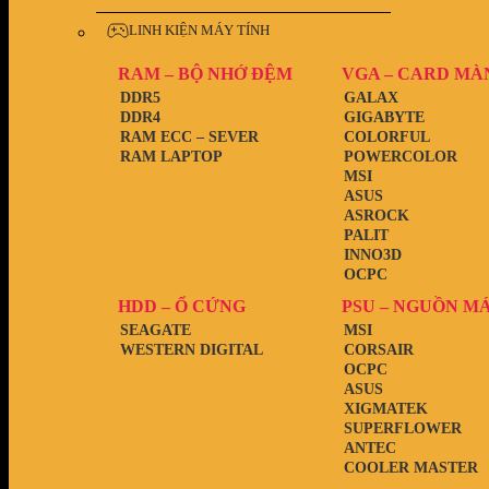
LINH KIỆN MÁY TÍNH
RAM – BỘ NHỚ ĐỆM
VGA – CARD MÀ
DDR5
GALAX
DDR4
GIGABYTE
RAM ECC – SEVER
COLORFUL
RAM LAPTOP
POWERCOLOR
MSI
ASUS
ASROCK
PALIT
INNO3D
OCPC
HDD – Ổ CỨNG
PSU – NGUỒN M
SEAGATE
MSI
WESTERN DIGITAL
CORSAIR
OCPC
ASUS
XIGMATEK
SUPERFLOWER
ANTEC
COOLER MASTER