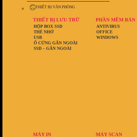
THIẾT BỊ VĂN PHÒNG
THIẾT BỊ LƯU TRỮ
PHẦN MỀM BẢN
HỘP BOX SSD
ANTIVIRUS
THẺ NHỚ
OFFICE
USB
WINDOWS
Ổ CỨNG GẮN NGOÀI
SSD – GẮN NGOÀI
MÁY IN
MÁY SCAN