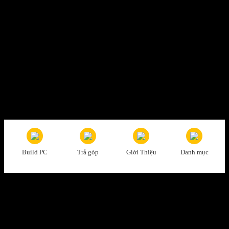
Thanh toán tiện lợi
Trả tiền mặt, CK, trả góp 0%
Hỗ trợ nhiệt tình
Tư vấn, giải đáp mọi thắc mắc
Build PC
Trả góp
Giới Thiệu
Danh mục
Đổi trả dễ dàng
1 đổi 1 trong vòng 7 ngày