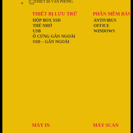
THIẾT BỊ VĂN PHÒNG
THIẾT BỊ LƯU TRỮ
PHẦN MỀM BẢN
HỘP BOX SSD
ANTIVIRUS
THẺ NHỚ
OFFICE
USB
WINDOWS
Ổ CỨNG GẮN NGOÀI
SSD – GẮN NGOÀI
MÁY IN
MÁY SCAN