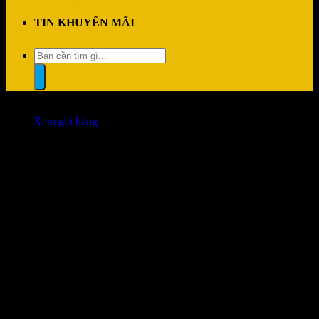
TIN KHUYẾN MÃI
Tìm
kiếm:
“Tản nhiệt khí DEEPCOOL ASSASSIN IV” đã được thêm vào giỏ
hàng.
Xem giỏ hàng
Đổi trả dễ dàng
1 đổi 1 trong vòng 7 ngày