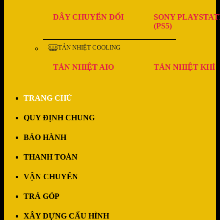
DÂY CHUYỂN ĐỔI
SONY PLAYSTAT
(PS5)
TẢN NHIỆT COOLING
TẢN NHIỆT AIO
TẢN NHIỆT KHÍ
TRANG CHỦ
QUY ĐỊNH CHUNG
BẢO HÀNH
THANH TOÁN
VẬN CHUYỂN
TRẢ GÓP
XÂY DỰNG CẤU HÌNH