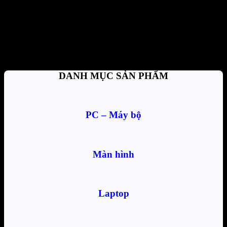
Thanh toán tiện lợi
Trả tiền mặt, CK, trả góp 0%
Hỗ trợ nhiệt tình
Tư vấn, giải đáp mọi thắc mắc
DANH MỤC SẢN PHẨM
PC – Máy bộ
Màn hình
Laptop