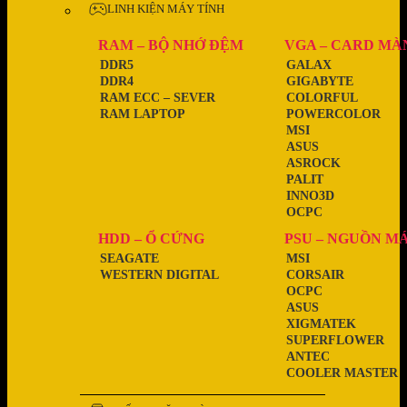
LINH KIỆN MÁY TÍNH
RAM – BỘ NHỚ ĐỆM
VGA – CARD MÀ
DDR5
GALAX
DDR4
GIGABYTE
RAM ECC – SEVER
COLORFUL
RAM LAPTOP
POWERCOLOR
MSI
ASUS
ASROCK
PALIT
INNO3D
OCPC
HDD – Ổ CỨNG
PSU – NGUỒN M
SEAGATE
MSI
WESTERN DIGITAL
CORSAIR
OCPC
ASUS
XIGMATEK
SUPERFLOWER
ANTEC
COOLER MASTER