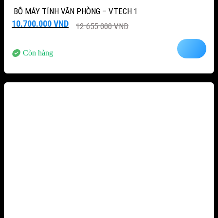
BỘ MÁY TÍNH VĂN PHÒNG – VTECH 1
Giá
Giá
10.700.000
VND
12.655.000
VND
gốc
hiện
là:
tại
12.655.000 VND.
là:
Còn hàng
10.700.000 VND.
-12%