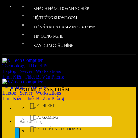
Bỏ
KHÁCH HÀNG DOANH NGHIỆP
qua
nội
HỆ THỐNG SHOWROOM
dung
TƯ VẤN MUA HÀNG: 0932 402 696
TIN CÔNG NGHỆ
XÂY DỰNG CẤU HÌNH
DANH MỤC SẢN PHẨM
PC HI-END
PC GAMING
Tìm
kiếm:
PC THIẾT KẾ ĐỒ HỌA 3D