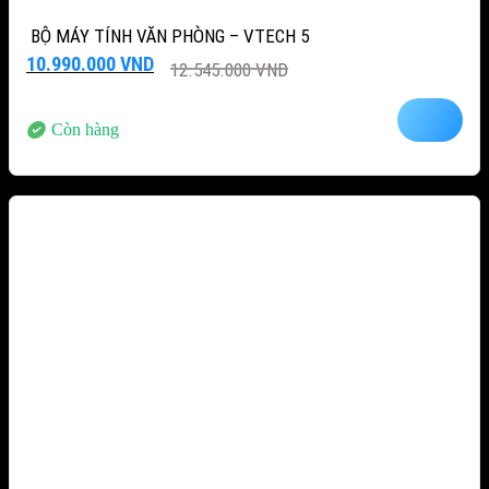
BỘ MÁY TÍNH VĂN PHÒNG – VTECH 5
Giá
Giá
10.990.000
VND
12.545.000
VND
gốc
hiện
là:
tại
12.545.000 VND.
là:
Còn hàng
10.990.000 VND.
-12%