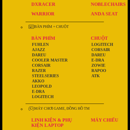
DXRACER
NOBLECHAIRS
WARRIOR
ANDA SEAT
BÀN PHÍM + CHUỘT
BÀN PHÍM
CHUỘT
FUHLEN
LOGITECH
AJAZZ
CORSAIR
DAREU
DAREU
COOLER MASTER
E-DRA
CORSAIR
ZOWIE
RAZER
RAPOO
STEELSERIES
ATK
AKKO
LEOPOLD
E-DRA
LOGITECH
MÁY CHƠI GAME, ĐỒNG HỒ TM
LINH KIỆN & PHỤ
MÁY CHIẾU
KIỆN LAPTOP