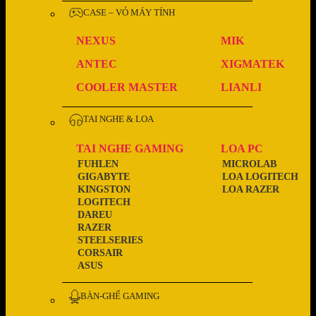
CASE – VỎ MÁY TÍNH
NEXUS
MIK
ANTEC
XIGMATEK
COOLER MASTER
LIANLI
TAI NGHE & LOA
TAI NGHE GAMING
LOA PC
FUHLEN
MICROLAB
GIGABYTE
LOA LOGITECH
KINGSTON
LOA RAZER
LOGITECH
DAREU
RAZER
STEELSERIES
CORSAIR
ASUS
BÀN-GHẾ GAMING