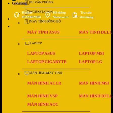
PC VĂN PHÒNG
Giỏ hàng
WORKSTATION
Hotline
Hệ thống
Tra cứu
0932.402.696
Showroom
đơn hàng
MÁY TÍNH ĐỒNG BỘ
MÁY TÍNH ASUS
MÁY TÍNH DELL
LAPTOP
LAPTOP ASUS
LAPTOP MSI
LAPTOP GIGABYTE
LAPTOP LG
MÀN HÌNH MÁY TÍNH
MÀN HÌNH ACER
MÀN HÌNH MSI
MÀN HÌNH VSP
MÀN HÌNH DELL
MÀN HÌNH AOC