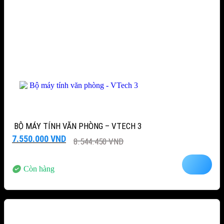
BỘ MÁY TÍNH VĂN PHÒNG – VTECH 3
Giá
Giá
7.550.000
VND
8.544.450
VND
gốc
hiện
là:
tại
8.544.450 VND.
là:
Còn hàng
7.550.000 VND.
-15%