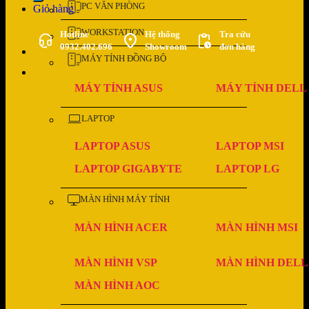
PC VĂN PHÒNG
Giỏ hàng
WORKSTATION
Hotline
Hệ thống
Tra cứu
0932.402.696
Showroom
đơn hàng
MÁY TÍNH ĐỒNG BỘ
MÁY TÍNH ASUS
MÁY TÍNH DELL
LAPTOP
LAPTOP ASUS
LAPTOP MSI
LAPTOP GIGABYTE
LAPTOP LG
MÀN HÌNH MÁY TÍNH
MÀN HÌNH ACER
MÀN HÌNH MSI
MÀN HÌNH VSP
MÀN HÌNH DELL
MÀN HÌNH AOC