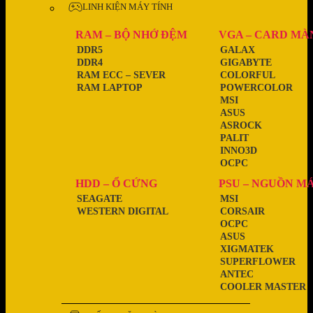
LINH KIỆN MÁY TÍNH
RAM – BỘ NHỚ ĐỆM
VGA – CARD MÀ
DDR5
GALAX
DDR4
GIGABYTE
RAM ECC – SEVER
COLORFUL
RAM LAPTOP
POWERCOLOR
MSI
ASUS
ASROCK
PALIT
INNO3D
OCPC
HDD – Ổ CỨNG
PSU – NGUỒN M
SEAGATE
MSI
WESTERN DIGITAL
CORSAIR
OCPC
ASUS
XIGMATEK
SUPERFLOWER
ANTEC
COOLER MASTER