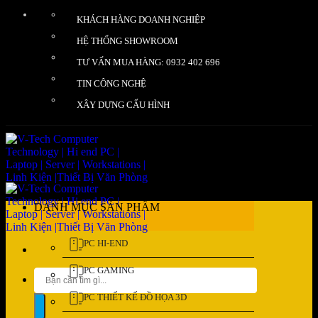
Bỏ
KHÁCH HÀNG DOANH NGHIỆP
qua
nội
HỆ THỐNG SHOWROOM
dung
TƯ VẤN MUA HÀNG: 0932 402 696
TIN CÔNG NGHỆ
XÂY DỰNG CẤU HÌNH
DANH MỤC SẢN PHẨM
PC HI-END
PC GAMING
Tìm
kiếm:
PC THIẾT KẾ ĐỒ HỌA 3D