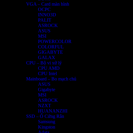
VGA – Card màn hình
OCPC
INNO3D
PALIT
ASROCK
ASUS
MSI
POWERCOLOR
COLORFUL
GIGABYTE
GALAX
CPU – Bộ vi xử lý
CPU AMD
CPU Intel
Mainboard – Bo mạch chủ
ASUS
Gigabyte
MSI
ASROCK
NZXT
HUANANZHI
SSD – Ổ Cứng Rắn
Samsung
Kingston
Adata