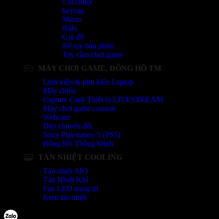
Lót chuột
keycap
Micro
Balo
Giá đỡ
Kê tay bàn phím
Tay cầm chơi game
MÁY CHƠI GAME, ĐỒNG HỒ TM
Linh kiện & phụ kiện Laptop
Máy chiếu
Capture Card-Thiết bị LIVESTREAM
Máy chơi game console
Webcam
Dây chuyển đổi
Sony Playstation 5 (PS5)
Đồng Hồ Thông Minh
TẢN NHIỆT COOLING
Tản nhiệt AIO
Tản Nhiệt Khí
Fan LED trang trí
Kem tản nhiệt