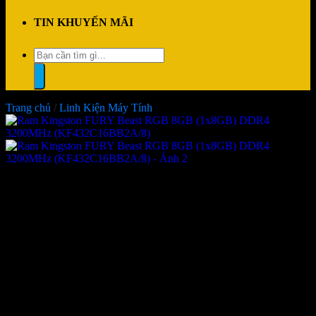
TIN KHUYẾN MÃI
Tìm
kiếm:
Trang chủ
/
Linh Kiện Máy Tính
Ram Kingston FURY Beast
RGB 8GB (1x8GB) DDR4
3200MHz (KF432C16BB2A/8)
Giá:
Liên hệ