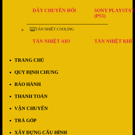
DÂY CHUYỂN ĐỔI
SONY PLAYSTAT
(PS5)
TẢN NHIỆT COOLING
TẢN NHIỆT AIO
TẢN NHIỆT KHÍ
TRANG CHỦ
QUY ĐỊNH CHUNG
BẢO HÀNH
THANH TOÁN
VẬN CHUYỂN
TRẢ GÓP
XÂY DỰNG CẤU HÌNH