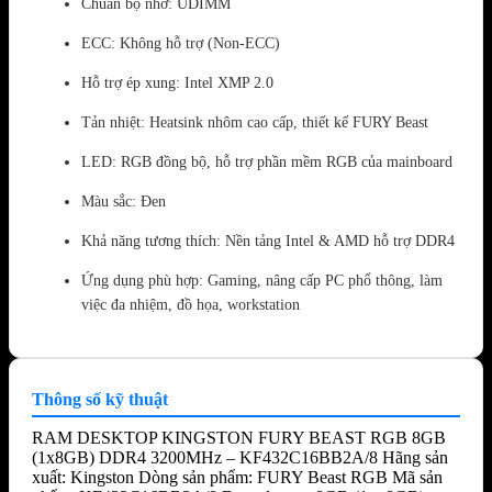
Chuẩn bộ nhớ: UDIMM
ECC: Không hỗ trợ (Non-ECC)
Hỗ trợ ép xung: Intel XMP 2.0
Tản nhiệt: Heatsink nhôm cao cấp, thiết kế FURY Beast
LED: RGB đồng bộ, hỗ trợ phần mềm RGB của mainboard
Màu sắc: Đen
Khả năng tương thích: Nền tảng Intel & AMD hỗ trợ DDR4
Ứng dụng phù hợp: Gaming, nâng cấp PC phổ thông, làm
việc đa nhiệm, đồ họa, workstation
Thông số kỹ thuật
RAM DESKTOP KINGSTON FURY BEAST RGB 8GB
(1x8GB) DDR4 3200MHz – KF432C16BB2A/8 Hãng sản
xuất: Kingston Dòng sản phẩm: FURY Beast RGB Mã sản