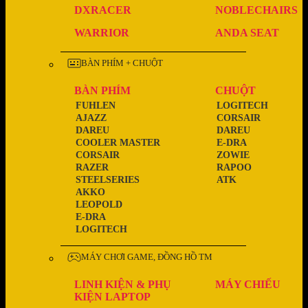
DXRACER
NOBLECHAIRS
WARRIOR
ANDA SEAT
BÀN PHÍM + CHUỘT
BÀN PHÍM
CHUỘT
FUHLEN
LOGITECH
AJAZZ
CORSAIR
DAREU
DAREU
COOLER MASTER
E-DRA
CORSAIR
ZOWIE
RAZER
RAPOO
STEELSERIES
ATK
AKKO
LEOPOLD
E-DRA
LOGITECH
MÁY CHƠI GAME, ĐỒNG HỒ TM
LINH KIỆN & PHỤ
MÁY CHIẾU
KIỆN LAPTOP