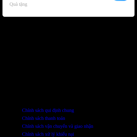
Quà tặng
1.578.000 VND.
Sản phẩm đã xem
Bạn chưa xem sản phẩm nào.
THÔNG TIN LIÊN HỆ
SHOWROOM ĐÀ NẴNG
316 Lê Quảng Chí, Phường Hòa Xuân, TP Đà Nẵng
0932 402 696 / 039.333.9969
HỖ TRỢ KHÁCH HÀNG
Chính sách qui định chung
Chính sách thanh toán
Chính sách vận chuyển và giao nhận
Chính sách xử lý khiếu nại