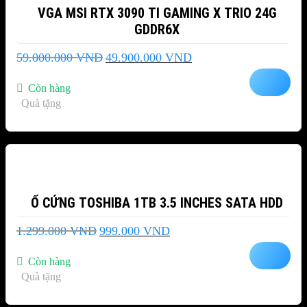
VGA MSI RTX 3090 TI GAMING X TRIO 24G
GDDR6X
Giá
Giá
59.000.000
VND
49.900.000
VND
gốc
hiện
là:
tại
Còn hàng
59.000.000 VND.
là:
Quà tặng
49.900.000 VND.
-23%
Ổ CỨNG TOSHIBA 1TB 3.5 INCHES SATA HDD
Giá
Giá
1.299.000
VND
999.000
VND
gốc
hiện
là:
tại
Còn hàng
1.299.000 VND.
là:
Quà tặng
999.000 VND.