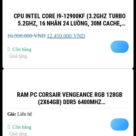
CPU INTEL CORE I9-12900KF (3.2GHZ TURBO
5.2GHZ, 16 NHÂN 24 LUỒNG, 30M CACHE,
ALDER LAKE)
Giá
Giá
16.990.000
VND
12.450.000
VND
gốc
hiện
là:
tại
Còn hàng
16.990.000 VND.
là:
Quà tặng
12.450.000 VND.
RAM PC CORSAIR VENGEANCE RGB 128GB
(2X64GB) DDR5 6400MHZ
(CMH128GX5M2B6400C42)
Giá:
Liên hệ
Còn hàng
Quà tặng