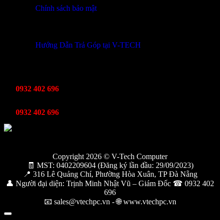
Chính sách bảo mật
THÔNG TIN KHUYẾN MÃI
Hướng Dẫn Trả Góp tại V-TECH
TỔNG ĐÀI HỖ TRỢ
Kinh Doanh
0932 402 696
Kỹ thuật bảo hành
0932 402 696
Copyright 2026 © V-Tech Computer
🧾 MST: 0402209604 (Đăng ký lần đầu: 29/09/2023)
📍 316 Lê Quảng Chí, Phường Hòa Xuân, TP Đà Nẵng
👤 Người đại diện: Trịnh Minh Nhật Vũ – Giám Đốc ☎ 0932 402
696
📧 sales@vtechpc.vn - 🌐 www.vtechpc.vn