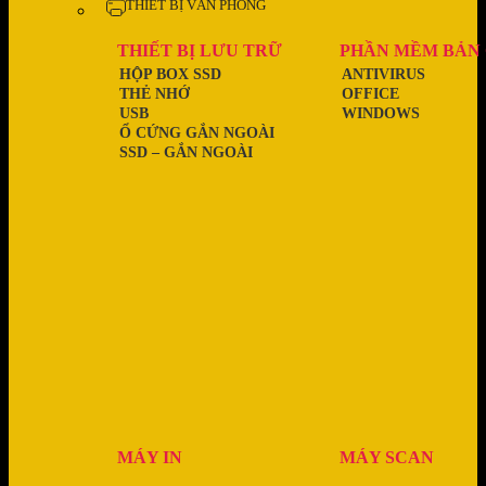
THIẾT BỊ VĂN PHÒNG
THIẾT BỊ LƯU TRỮ
PHẦN MỀM BẢN
HỘP BOX SSD
ANTIVIRUS
THẺ NHỚ
OFFICE
USB
WINDOWS
Ổ CỨNG GẮN NGOÀI
SSD – GẮN NGOÀI
MÁY IN
MÁY SCAN