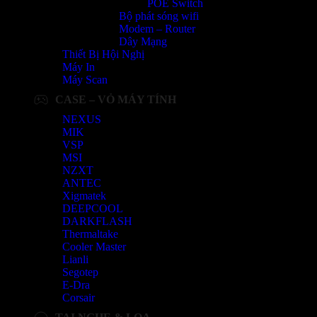
POE Switch
Bộ phát sóng wifi
Modem – Router
Dây Mạng
Thiết Bị Hội Nghị
Máy In
Máy Scan
CASE – VỎ MÁY TÍNH
NEXUS
MIK
VSP
MSI
NZXT
ANTEC
Xigmatek
DEEPCOOL
DARKFLASH
Thermaltake
Cooler Master
Lianli
Segotep
E-Dra
Corsair