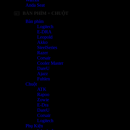
Anda Seat
BÀN PHÍM + CHUỘT
Bàn phím
Logitech
E-DRA
Leopold
Akko
SteelSeries
Razer
Corsair
Cooler Master
DareU
Ajazz
Fuhlen
Chuột
ATK
Rapoo
Zowie
E-Dra
DareU
Corsair
Logitech
Phụ Kiện