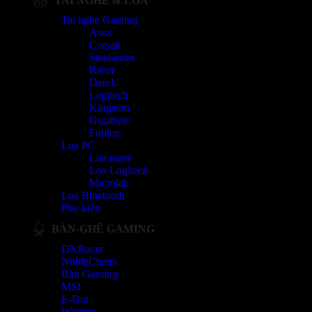
TAI NGHE & LOA
Tai nghe Gaming
Asus
Corsair
Steelseries
Razer
DareU
Logitech
Kingston
Gigabyte
Fuhlen
Loa PC
Loa razer
Loa Logitech
Microlab
Loa Bluetooth
Phụ kiện
BÀN-GHẾ GAMING
DXRacer
NobleChairs
Bàn Gaming
MSI
E-Dra
Warrior