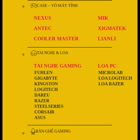
CASE – VỎ MÁY TÍNH
NEXUS
MIK
ANTEC
XIGMATEK
COOLER MASTER
LIANLI
TAI NGHE & LOA
TAI NGHE GAMING
LOA PC
FUHLEN
MICROLAB
GIGABYTE
LOA LOGITECH
KINGSTON
LOA RAZER
LOGITECH
DAREU
RAZER
STEELSERIES
CORSAIR
ASUS
BÀN-GHẾ GAMING