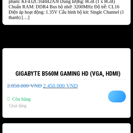
phẩm: KF432C16BB2A/8 Dung lượng: 8GB (1 x 8GB)
Chuẩn RAM: DDR4 Bus bộ nhớ: 3200MHz Độ trễ: CL16
Điện áp hoạt động: 1.35V Cấu hình bộ kit: Single Channel (1
thanh) […]
Sản phẩm tương tự
-14%
GIGABYTE B560M GAMING HD (VGA, HDMI)
Giá
Giá
2.850.000
VND
2.450.000
VND
gốc
hiện
là:
tại
Còn hàng
2.850.000 VND.
là:
Quà tặng
2.450.000 VND.
-27%