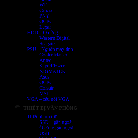
WD
Crucial
PNY
OCPC
Lexar
HDD – Ổ cứng
Western Digital
Seagate
PSU – Nguồn máy tính
Cooler Master
Antec
SuperFlower
XIGMATEK
Asus
OCPC
Corsair
MSI
VGA – cầu nối VGA
THIẾT BỊ VĂN PHÒNG
Thiết bị lưu trữ
SSD – gắn ngoài
Ổ cứng gắn ngoài
USB