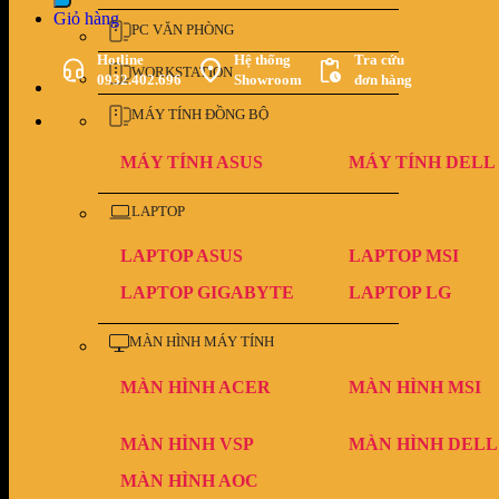
Giỏ hàng
PC VĂN PHÒNG
Hotline
Hệ thống
Tra cứu
WORKSTATION
0932.402.696
Showroom
đơn hàng
MÁY TÍNH ĐỒNG BỘ
MÁY TÍNH ASUS
MÁY TÍNH DELL
LAPTOP
LAPTOP ASUS
LAPTOP MSI
LAPTOP GIGABYTE
LAPTOP LG
MÀN HÌNH MÁY TÍNH
MÀN HÌNH ACER
MÀN HÌNH MSI
MÀN HÌNH VSP
MÀN HÌNH DELL
MÀN HÌNH AOC