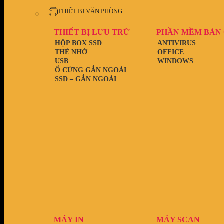
THIẾT BỊ VĂN PHÒNG
THIẾT BỊ LƯU TRỮ
PHẦN MỀM BẢN
HỘP BOX SSD
ANTIVIRUS
THẺ NHỚ
OFFICE
USB
WINDOWS
Ổ CỨNG GẮN NGOÀI
SSD – GẮN NGOÀI
MÁY IN
MÁY SCAN