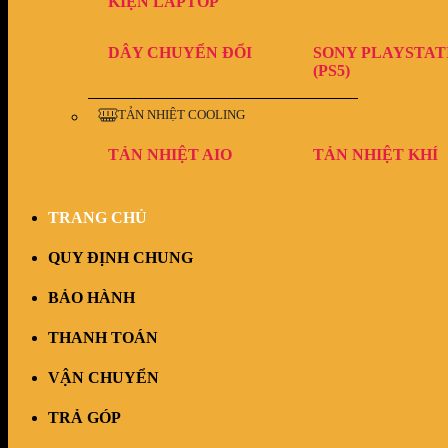
KIỆN LAPTOP
DÂY CHUYỂN ĐỔI
SONY PLAYSTAT
(PS5)
TẢN NHIỆT COOLING
TẢN NHIỆT AIO
TẢN NHIỆT KHÍ
TRANG CHỦ
QUY ĐỊNH CHUNG
BẢO HÀNH
THANH TOÁN
VẬN CHUYỂN
TRẢ GÓP