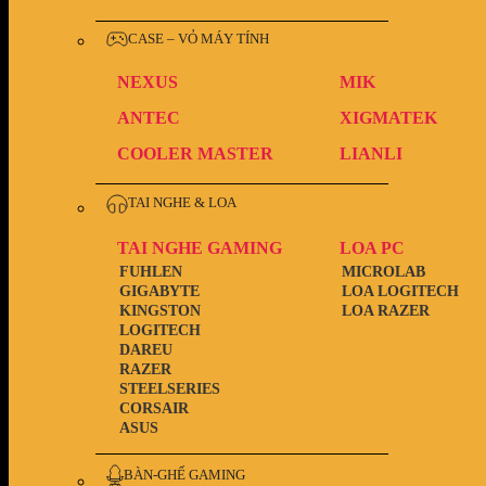
CASE – VỎ MÁY TÍNH
NEXUS
MIK
ANTEC
XIGMATEK
COOLER MASTER
LIANLI
TAI NGHE & LOA
TAI NGHE GAMING
LOA PC
FUHLEN
MICROLAB
GIGABYTE
LOA LOGITECH
KINGSTON
LOA RAZER
LOGITECH
DAREU
RAZER
STEELSERIES
CORSAIR
ASUS
BÀN-GHẾ GAMING