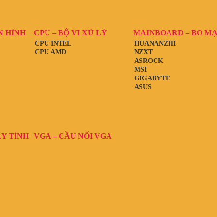
N HÌNH
CPU – BỘ VI XỬ LÝ
MAINBOARD – BO M
CPU INTEL
HUANANZHI
CPU AMD
NZXT
ASROCK
MSI
GIGABYTE
ASUS
ÁY TÍNH
VGA – CẦU NỐI VGA