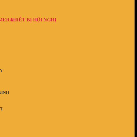
AMERA
THIẾT BỊ HỘI NGHỊ
Y
NINH
I