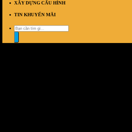
XÂY DỰNG CẤU HÌNH
TIN KHUYẾN MÃI
Tìm
kiếm:
“Tản nhiệt nước Xigmatek FENIX 360 Arctic” đã được thêm vào gi
Đổi trả dễ dàng
1 đổi 1 trong vòng 7 ngày