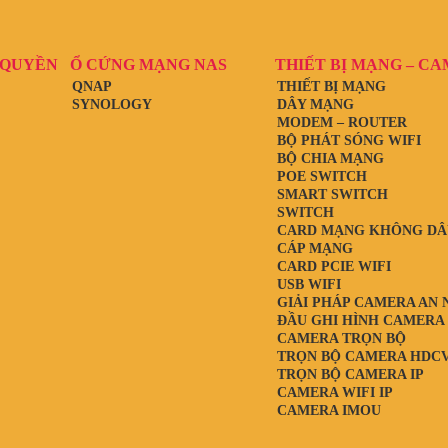
 QUYỀN
Ổ CỨNG MẠNG NAS
THIẾT BỊ MẠNG – C
QNAP
THIẾT BỊ MẠNG
SYNOLOGY
DÂY MẠNG
MODEM – ROUTER
BỘ PHÁT SÓNG WIFI
BỘ CHIA MẠNG
POE SWITCH
SMART SWITCH
SWITCH
CARD MẠNG KHÔNG DÂ
CÁP MẠNG
CARD PCIE WIFI
USB WIFI
GIẢI PHÁP CAMERA AN 
ĐẦU GHI HÌNH CAMERA
CAMERA TRỌN BỘ
TRỌN BỘ CAMERA HDCV
TRỌN BỘ CAMERA IP
CAMERA WIFI IP
CAMERA IMOU