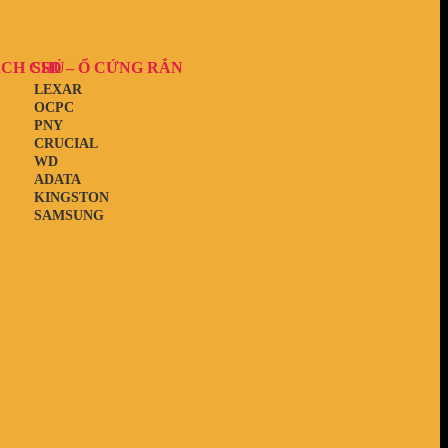
ẠCH CHỦ
SSD – Ổ CỨNG RẮN
LEXAR
OCPC
PNY
CRUCIAL
WD
ADATA
KINGSTON
SAMSUNG