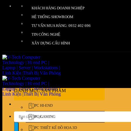
Bỏ
KHÁCH HÀNG DOANH NGHIỆP
qua
nội
HỆ THỐNG SHOWROOM
dung
TƯ VẤN MUA HÀNG: 0932 402 696
TIN CÔNG NGHỆ
XÂY DỰNG CẤU HÌNH
DANH MỤC SẢN PHẨM
PC HI-END
Tìm
PC GAMING
kiếm:
PC THIẾT KẾ ĐỒ HỌA 3D