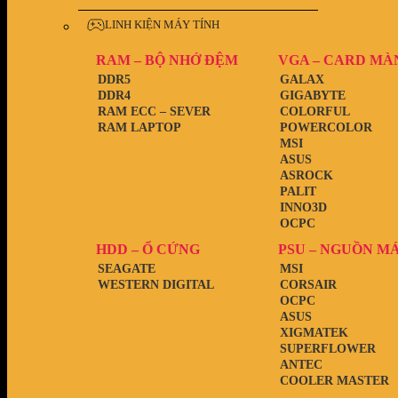
LINH KIỆN MÁY TÍNH
RAM – BỘ NHỚ ĐỆM
VGA – CARD MÀ
DDR5
GALAX
DDR4
GIGABYTE
RAM ECC – SEVER
COLORFUL
RAM LAPTOP
POWERCOLOR
MSI
ASUS
ASROCK
PALIT
INNO3D
OCPC
HDD – Ổ CỨNG
PSU – NGUỒN M
SEAGATE
MSI
WESTERN DIGITAL
CORSAIR
OCPC
ASUS
XIGMATEK
SUPERFLOWER
ANTEC
COOLER MASTER