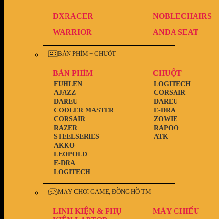
DXRACER
NOBLECHAIRS
WARRIOR
ANDA SEAT
BÀN PHÍM + CHUỘT
BÀN PHÍM
CHUỘT
FUHLEN
LOGITECH
AJAZZ
CORSAIR
DAREU
DAREU
COOLER MASTER
E-DRA
CORSAIR
ZOWIE
RAZER
RAPOO
STEELSERIES
ATK
AKKO
LEOPOLD
E-DRA
LOGITECH
MÁY CHƠI GAME, ĐỒNG HỒ TM
LINH KIỆN & PHỤ
MÁY CHIẾU