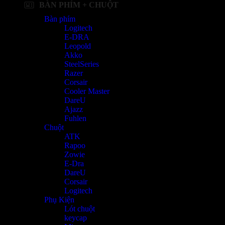
BÀN PHÍM + CHUỘT
Bàn phím
Logitech
E-DRA
Leopold
Akko
SteelSeries
Razer
Corsair
Cooler Master
DareU
Ajazz
Fuhlen
Chuột
ATK
Rapoo
Zowie
E-Dra
DareU
Corsair
Logitech
Phụ Kiện
Lót chuột
keycap