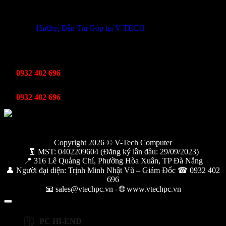
THÔNG TIN KHUYẾN MÃI
Hướng Dẫn Trả Góp tại V-TECH
TỔNG ĐÀI HỖ TRỢ
Kinh Doanh
0932 402 696
Kỹ thuật bảo hành
0932 402 696
Copyright 2026 © V-Tech Computer
🧾 MST: 0402209604 (Đăng ký lần đầu: 29/09/2023)
📍 316 Lê Quảng Chí, Phường Hòa Xuân, TP Đà Nẵng
👤 Người đại diện: Trịnh Minh Nhật Vũ – Giám Đốc ☎ 0932 402
696
📧 sales@vtechpc.vn - 🌐 www.vtechpc.vn
PC HI-END