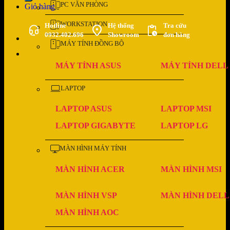
PC VĂN PHÒNG
Giỏ hàng
WORKSTATION
Hotline
Hệ thống
Tra cứu
0932.402.696
Showroom
đơn hàng
MÁY TÍNH ĐỒNG BỘ
MÁY TÍNH ASUS
MÁY TÍNH DELL
LAPTOP
LAPTOP ASUS
LAPTOP MSI
LAPTOP GIGABYTE
LAPTOP LG
MÀN HÌNH MÁY TÍNH
MÀN HÌNH ACER
MÀN HÌNH MSI
MÀN HÌNH VSP
MÀN HÌNH DELL
MÀN HÌNH AOC