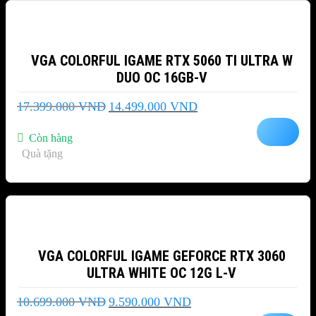
VGA COLORFUL IGAME RTX 5060 TI ULTRA W
DUO OC 16GB-V
Giá
Giá
17.399.000
VND
14.499.000
VND
gốc
hiện
là:
tại
Còn hàng
17.399.000 VND.
là:
Quà tặng
14.499.000 VND.
-10%
VGA COLORFUL IGAME GEFORCE RTX 3060
ULTRA WHITE OC 12G L-V
Giá
Giá
10.699.000
VND
9.590.000
VND
gốc
hiện