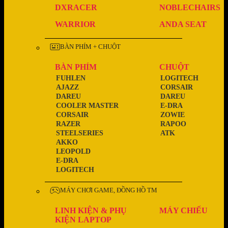
DXRACER
NOBLECHAIRS
WARRIOR
ANDA SEAT
BÀN PHÍM + CHUỘT
BÀN PHÍM
CHUỘT
FUHLEN
LOGITECH
AJAZZ
CORSAIR
DAREU
DAREU
COOLER MASTER
E-DRA
CORSAIR
ZOWIE
RAZER
RAPOO
STEELSERIES
ATK
AKKO
LEOPOLD
E-DRA
LOGITECH
MÁY CHƠI GAME, ĐỒNG HỒ TM
LINH KIỆN & PHỤ
MÁY CHIẾU
KIỆN LAPTOP