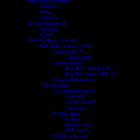
Phần mềm bản quyền
Windows
Office
Antivirus
Ổ cứng mạng NAS
Synology
QNAP
Thiết Bị Mạng – Camera
Giải pháp Camera an ninh
Camera Wifi IP
Camera Imou
Camera trọn bộ
Trọn Bộ CAMERA IP
Trọn Bộ Camera HDCVI
Đầu ghi hình camera
Thiết bị mạng
Card mạng không dây
USB Wifi
Card PCIe Wifi
Cáp mạng
Bộ chia mạng
Switch
Smart Switch
POE Switch
Bộ phát sóng wifi