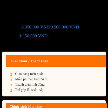
VGA Colorful GeForce RTX
3060 NB DUO 12GB V3 L-V
8.350.000
VND
9.500.000
VND
Giá chỉ còn:
-12%
1.150.000
VND
(Tiết kiệm:
)
Giá BiG Sale - Không áp dụng kèm các Khuyến Mãi khác
Giao nhận - Thanh toán
Giao hàng toàn quốc
Miễn phí bán kính 5km
Thanh toán linh động
Trả góp lãi suất thấp
Chính sách bán hàng