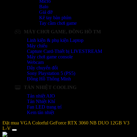
Micro
Balo
Giá đỡ
Kê tay bàn phím
Tay cầm chơi game
MÁY CHƠI GAME, ĐỒNG HỒ TM
Linh kiện & phụ kiện Laptop
Máy chiếu
Capture Card-Thiết bị LIVESTREAM
Máy chơi game console
Webcam
Dây chuyển đổi
Sony Playstation 5 (PS5)
Đồng Hồ Thông Minh
TẢN NHIỆT COOLING
Tản nhiệt AIO
Tản Nhiệt Khí
Fan LED trang trí
Kem tản nhiệt
Đặt mua VGA Colorful GeForce RTX 3060 NB DUO 12GB V3
L-V