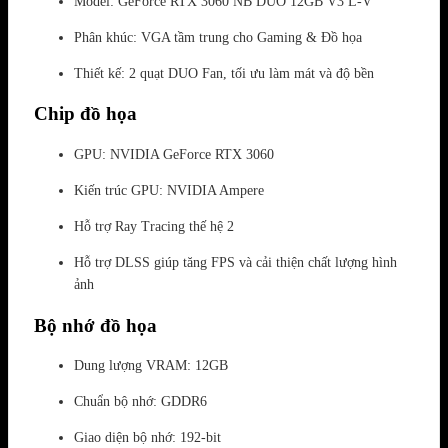
Model: GeForce RTX 3060 NB DUO 12GB V3 L-V
Phân khúc: VGA tầm trung cho Gaming & Đồ họa
Thiết kế: 2 quạt DUO Fan, tối ưu làm mát và độ bền
Chip đồ họa
GPU: NVIDIA GeForce RTX 3060
Kiến trúc GPU: NVIDIA Ampere
Hỗ trợ Ray Tracing thế hệ 2
Hỗ trợ DLSS giúp tăng FPS và cải thiện chất lượng hình
ảnh
Bộ nhớ đồ họa
Dung lượng VRAM: 12GB
Chuẩn bộ nhớ: GDDR6
Giao diện bộ nhớ: 192-bit