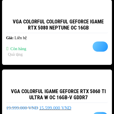
VGA COLORFUL COLORFUL GEFORCE IGAME
RTX 5080 NEPTUNE OC 16GB
Giá:
Liên hệ
Còn hàng
Quà tặng
-22%
VGA COLORFUL IGAME GEFORCE RTX 5060 TI
ULTRA W OC 16GB-V GDDR7
Giá
Giá
19.999.000
VND
15.599.000
VND
gốc
hiện