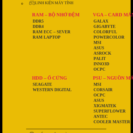
LINH KIỆN MÁY TÍNH
RAM – BỘ NHỚ ĐỆM
VGA – CARD MÀ
DDR5
GALAX
DDR4
GIGABYTE
RAM ECC – SEVER
COLORFUL
RAM LAPTOP
POWERCOLOR
MSI
ASUS
ASROCK
PALIT
INNO3D
OCPC
HDD – Ổ CỨNG
PSU – NGUỒN M
SEAGATE
MSI
WESTERN DIGITAL
CORSAIR
OCPC
ASUS
XIGMATEK
SUPERFLOWER
ANTEC
COOLER MASTER