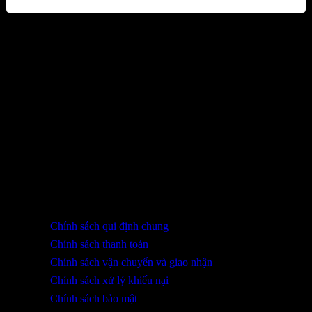
Sản phẩm đã xem
Bạn chưa xem sản phẩm nào.
THÔNG TIN LIÊN HỆ
SHOWROOM ĐÀ NẴNG
316 Lê Quảng Chí, Phường Hòa Xuân, TP Đà Nẵng
0932 402 696 / 039.333.9969
HỖ TRỢ KHÁCH HÀNG
Chính sách qui định chung
Chính sách thanh toán
Chính sách vận chuyển và giao nhận
Chính sách xử lý khiếu nại
Chính sách bảo mật