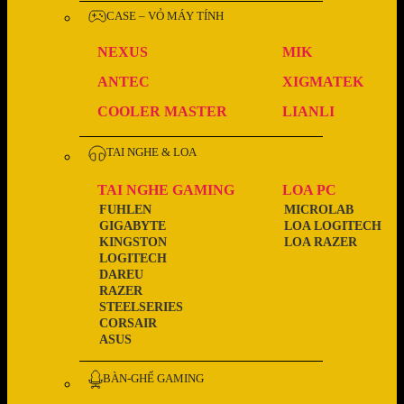
CASE – VỎ MÁY TÍNH
NEXUS
MIK
ANTEC
XIGMATEK
COOLER MASTER
LIANLI
TAI NGHE & LOA
TAI NGHE GAMING
LOA PC
FUHLEN
MICROLAB
GIGABYTE
LOA LOGITECH
KINGSTON
LOA RAZER
LOGITECH
DAREU
RAZER
STEELSERIES
CORSAIR
ASUS
BÀN-GHẾ GAMING