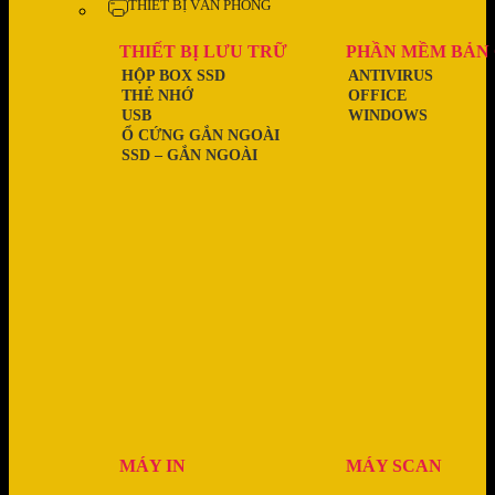
THIẾT BỊ VĂN PHÒNG
THIẾT BỊ LƯU TRỮ
PHẦN MỀM BẢN
HỘP BOX SSD
ANTIVIRUS
THẺ NHỚ
OFFICE
USB
WINDOWS
Ổ CỨNG GẮN NGOÀI
SSD – GẮN NGOÀI
MÁY IN
MÁY SCAN