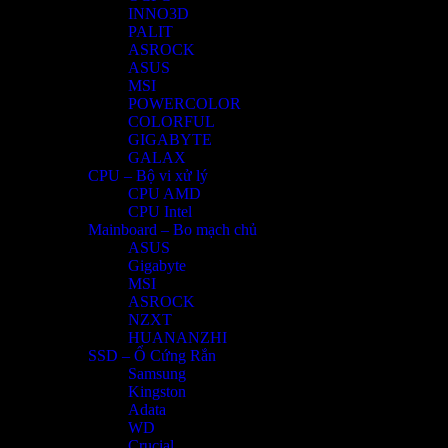
INNO3D
PALIT
ASROCK
ASUS
MSI
POWERCOLOR
COLORFUL
GIGABYTE
GALAX
CPU – Bộ vi xử lý
CPU AMD
CPU Intel
Mainboard – Bo mạch chủ
ASUS
Gigabyte
MSI
ASROCK
NZXT
HUANANZHI
SSD – Ổ Cứng Rắn
Samsung
Kingston
Adata
WD
Crucial