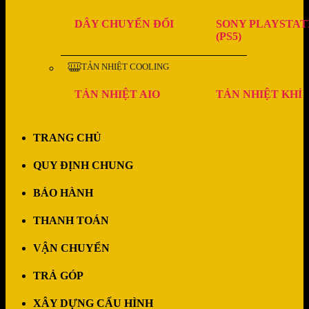
DÂY CHUYỂN ĐỔI
SONY PLAYSTAT
(PS5)
TẢN NHIỆT COOLING
TẢN NHIỆT AIO
TẢN NHIỆT KHÍ
TRANG CHỦ
QUY ĐỊNH CHUNG
BẢO HÀNH
THANH TOÁN
VẬN CHUYỂN
TRẢ GÓP
XÂY DỰNG CẤU HÌNH