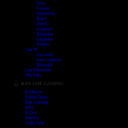
Asus
Corsair
Steelseries
Razer
DareU
Logitech
Kingston
Gigabyte
Fuhlen
Loa PC
Loa razer
Loa Logitech
Microlab
Loa Bluetooth
Phụ kiện
BÀN-GHẾ GAMING
DXRacer
NobleChairs
Bàn Gaming
MSI
E-Dra
Warrior
Anda Seat