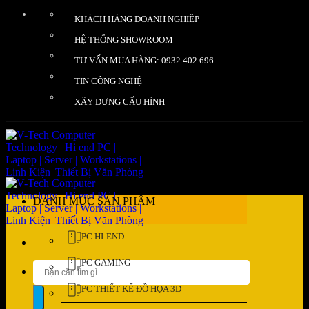
Bỏ
KHÁCH HÀNG DOANH NGHIỆP
qua
nội
HỆ THỐNG SHOWROOM
dung
TƯ VẤN MUA HÀNG: 0932 402 696
TIN CÔNG NGHỆ
XÂY DỰNG CẤU HÌNH
DANH MỤC SẢN PHẨM
PC HI-END
PC GAMING
Tìm
kiếm:
PC THIẾT KẾ ĐỒ HỌA 3D