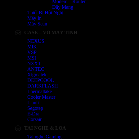
Modem – Router
Dây Mạng
Thiết Bị Hội Nghị
Máy In
Máy Scan
CASE – VỎ MÁY TÍNH
NEXUS
MIK
VSP
MSI
NZXT
ANTEC
Xigmatek
DEEPCOOL
DARKFLASH
Thermaltake
Cooler Master
Lianli
Segotep
E-Dra
Corsair
TAI NGHE & LOA
Tai nghe Gaming