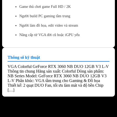
Game thủ chơi game Full HD / 2K
Người build PC gaming tầm trung
Người làm đồ họa, edit video và stream
Nâng cấp từ VGA đời cũ hoặc iGPU yếu
Thông số kỹ thuật
VGA Colorful GeForce RTX 3060 NB DUO 12GB V3 L-V
Thông tin chung Hãng sản xuất: Colorful Dòng sản phẩm:
NB Series Model: GeForce RTX 3060 NB DUO 12GB V3
L-V Phân khúc: VGA tầm trung cho Gaming & Đồ họa
Thiết kế: 2 quạt DUO Fan, tối ưu làm mát và độ bền Chip
[…]
Sản phẩm tương tự
-17%