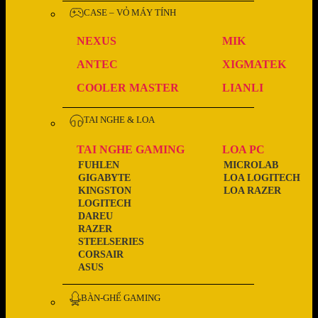
CASE – VỎ MÁY TÍNH
NEXUS
MIK
ANTEC
XIGMATEK
COOLER MASTER
LIANLI
TAI NGHE & LOA
TAI NGHE GAMING
LOA PC
FUHLEN
MICROLAB
GIGABYTE
LOA LOGITECH
KINGSTON
LOA RAZER
LOGITECH
DAREU
RAZER
STEELSERIES
CORSAIR
ASUS
BÀN-GHẾ GAMING