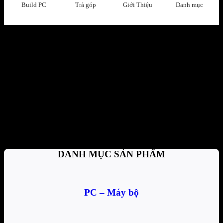
Build PC
Trả góp
Giới Thiệu
Danh mục
Đổi trả dễ dàng
1 đổi 1 trong vòng 7 ngày
Thanh toán tiện lợi
Trả tiền mặt, CK, trả góp 0%
Hỗ trợ nhiệt tình
Tư vấn, giải đáp mọi thắc mắc
DANH MỤC SẢN PHẨM
PC – Máy bộ