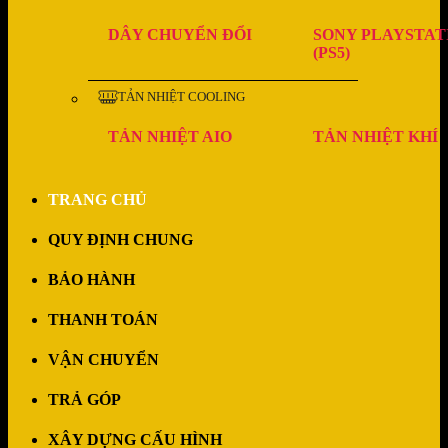
DÂY CHUYỂN ĐỔI
SONY PLAYSTAT
(PS5)
TẢN NHIỆT COOLING
TẢN NHIỆT AIO
TẢN NHIỆT KHÍ
TRANG CHỦ
QUY ĐỊNH CHUNG
BẢO HÀNH
THANH TOÁN
VẬN CHUYỂN
TRẢ GÓP
XÂY DỰNG CẤU HÌNH