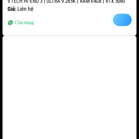
VTECH HI-END 3 | ULTRA 9 285K | RAM 64GB | RTX 5080
Giá:
Liên hệ
Còn hàng