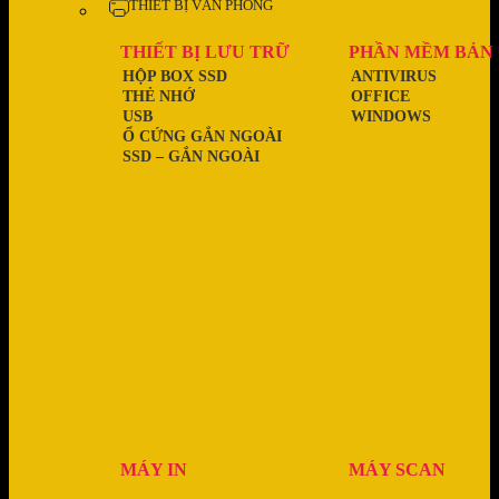
THIẾT BỊ VĂN PHÒNG
THIẾT BỊ LƯU TRỮ
PHẦN MỀM BẢN
HỘP BOX SSD
ANTIVIRUS
THẺ NHỚ
OFFICE
USB
WINDOWS
Ổ CỨNG GẮN NGOÀI
SSD – GẮN NGOÀI
MÁY IN
MÁY SCAN