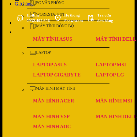
PC VĂN PHÒNG
Giỏ hàng
WORKSTATION
Hotline
Hệ thống
Tra cứu
0932.402.696
Showroom
đơn hàng
MÁY TÍNH ĐỒNG BỘ
MÁY TÍNH ASUS
MÁY TÍNH DELL
LAPTOP
LAPTOP ASUS
LAPTOP MSI
LAPTOP GIGABYTE
LAPTOP LG
MÀN HÌNH MÁY TÍNH
MÀN HÌNH ACER
MÀN HÌNH MSI
MÀN HÌNH VSP
MÀN HÌNH DELL
MÀN HÌNH AOC