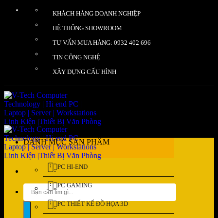
Bỏ
KHÁCH HÀNG DOANH NGHIỆP
qua
nội
HỆ THỐNG SHOWROOM
dung
TƯ VẤN MUA HÀNG: 0932 402 696
TIN CÔNG NGHỆ
XÂY DỰNG CẤU HÌNH
DANH MỤC SẢN PHẨM
PC HI-END
PC GAMING
Tìm
kiếm:
PC THIẾT KẾ ĐỒ HỌA 3D