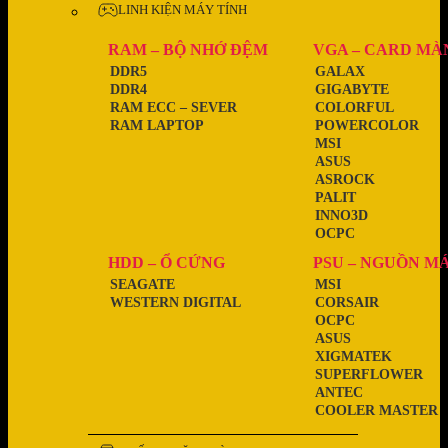
LINH KIỆN MÁY TÍNH
RAM – BỘ NHỚ ĐỆM
VGA – CARD MÀ
DDR5
GALAX
DDR4
GIGABYTE
RAM ECC – SEVER
COLORFUL
RAM LAPTOP
POWERCOLOR
MSI
ASUS
ASROCK
PALIT
INNO3D
OCPC
HDD – Ổ CỨNG
PSU – NGUỒN M
SEAGATE
MSI
WESTERN DIGITAL
CORSAIR
OCPC
ASUS
XIGMATEK
SUPERFLOWER
ANTEC
COOLER MASTER