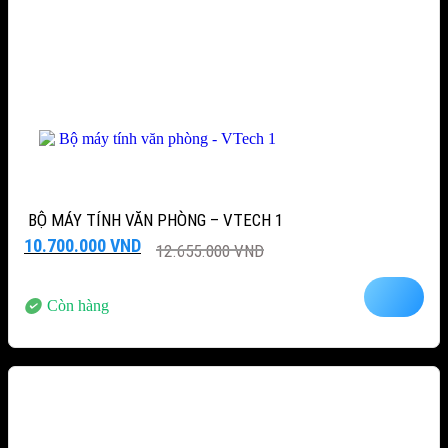
BỘ MÁY TÍNH VĂN PHÒNG – VTECH 1
Giá
Giá
10.700.000
VND
12.655.000
VND
gốc
hiện
là:
tại
12.655.000 VND.
là:
Còn hàng
10.700.000 VND.
-12%