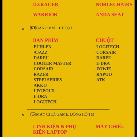
DXRACER
NOBLECHAIRS
WARRIOR
ANDA SEAT
BÀN PHÍM + CHUỘT
BÀN PHÍM
CHUỘT
FUHLEN
LOGITECH
AJAZZ
CORSAIR
DAREU
DAREU
COOLER MASTER
E-DRA
CORSAIR
ZOWIE
RAZER
RAPOO
STEELSERIES
ATK
AKKO
LEOPOLD
E-DRA
LOGITECH
MÁY CHƠI GAME, ĐỒNG HỒ TM
LINH KIỆN & PHỤ
MÁY CHIẾU
KIỆN LAPTOP