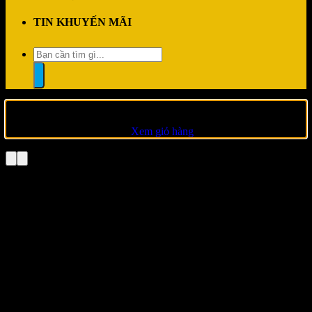
TIN KHUYẾN MÃI
Tìm
kiếm:
“Màn Hình SAMSUNG Odyssey OLED G6 G60SF
LS27FG602SEXXV (27 inch – OLED – 2K – 500Hz – 0.03ms)”
đã được thêm vào giỏ hàng.
Xem giỏ hàng