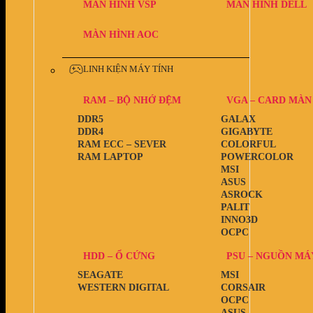
MÀN HÌNH VSP
MÀN HÌNH DELL
MÀN HÌNH AOC
LINH KIỆN MÁY TÍNH
RAM – BỘ NHỚ ĐỆM
VGA – CARD MÀN
DDR5
GALAX
DDR4
GIGABYTE
RAM ECC – SEVER
COLORFUL
RAM LAPTOP
POWERCOLOR
MSI
ASUS
ASROCK
PALIT
INNO3D
OCPC
HDD – Ổ CỨNG
PSU – NGUỒN MÁ
SEAGATE
MSI
WESTERN DIGITAL
CORSAIR
OCPC
ASUS