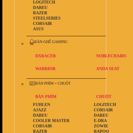
LOGITECH
DAREU
RAZER
STEELSERIES
CORSAIR
ASUS
BÀN-GHẾ GAMING
DXRACER
NOBLECHAIRS
WARRIOR
ANDA SEAT
BÀN PHÍM + CHUỘT
BÀN PHÍM
CHUỘT
FUHLEN
LOGITECH
AJAZZ
CORSAIR
DAREU
DAREU
COOLER MASTER
E-DRA
CORSAIR
ZOWIE
RAZER
RAPOO