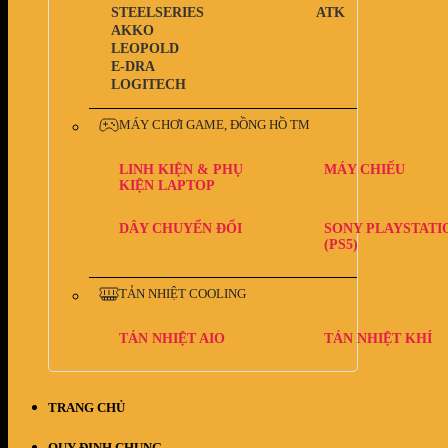
STEELSERIES
ATK
AKKO
LEOPOLD
E-DRA
LOGITECH
MÁY CHƠI GAME, ĐỒNG HỒ TM
LINH KIỆN & PHỤ
MÁY CHIẾU
KIỆN LAPTOP
DÂY CHUYỂN ĐỔI
SONY PLAYSTATI
(PS5)
TẢN NHIỆT COOLING
TẢN NHIỆT AIO
TẢN NHIỆT KHÍ
TRANG CHỦ