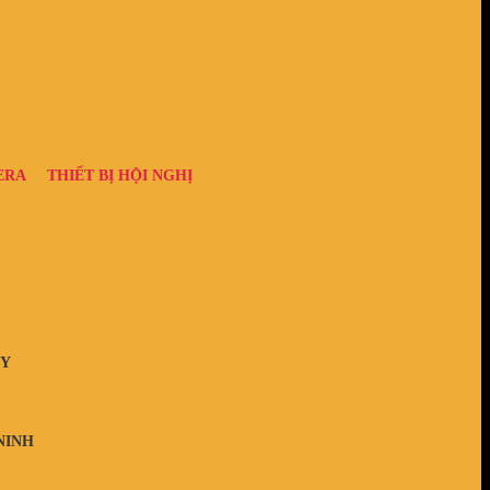
ERA
THIẾT BỊ HỘI NGHỊ
ÂY
NINH