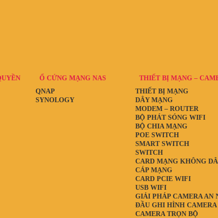
QUYỀN
Ổ CỨNG MẠNG NAS
THIẾT BỊ MẠNG – CAM
QNAP
THIẾT BỊ MẠNG
SYNOLOGY
DÂY MẠNG
MODEM – ROUTER
BỘ PHÁT SÓNG WIFI
BỘ CHIA MẠNG
POE SWITCH
SMART SWITCH
SWITCH
CARD MẠNG KHÔNG D
CÁP MẠNG
CARD PCIE WIFI
USB WIFI
GIẢI PHÁP CAMERA AN 
ĐẦU GHI HÌNH CAMERA
CAMERA TRỌN BỘ