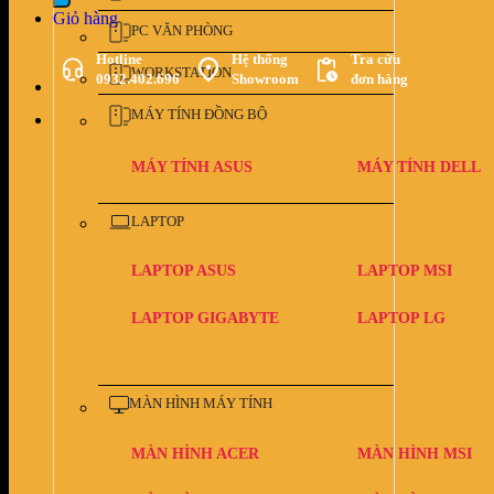
Giỏ hàng
PC VĂN PHÒNG
Hotline
Hệ thống
Tra cứu
WORKSTATION
0932.402.696
Showroom
đơn hàng
MÁY TÍNH ĐỒNG BỘ
MÁY TÍNH ASUS
MÁY TÍNH DELL
LAPTOP
LAPTOP ASUS
LAPTOP MSI
LAPTOP GIGABYTE
LAPTOP LG
MÀN HÌNH MÁY TÍNH
MÀN HÌNH ACER
MÀN HÌNH MSI