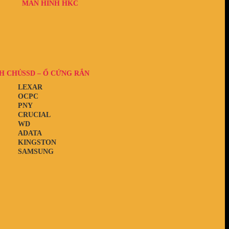
MÀN HÌNH HKC
H CHỦ
SSD – Ổ CỨNG RẮN
LEXAR
OCPC
PNY
CRUCIAL
WD
ADATA
KINGSTON
SAMSUNG