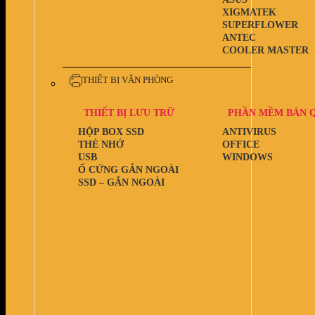
XIGMATEK
SUPERFLOWER
ANTEC
COOLER MASTER
THIẾT BỊ VĂN PHÒNG
THIẾT BỊ LƯU TRỮ
PHẦN MỀM BẢN 
HỘP BOX SSD
ANTIVIRUS
THẺ NHỚ
OFFICE
USB
WINDOWS
Ổ CỨNG GẮN NGOÀI
SSD – GẮN NGOÀI