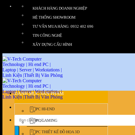
Bỏ
KHÁCH HÀNG DOANH NGHIỆP
qua
nội
HỆ THỐNG SHOWROOM
dung
TƯ VẤN MUA HÀNG: 0932 402 696
TIN CÔNG NGHỆ
XÂY DỰNG CẤU HÌNH
DANH MỤC SẢN PHẨM
PC HI-END
Tìm
PC GAMING
kiếm:
PC THIẾT KẾ ĐỒ HỌA 3D