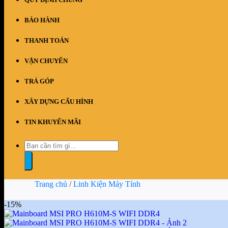
QUY ĐỊNH CHUNG
BẢO HÀNH
THANH TOÁN
VẬN CHUYỂN
TRẢ GÓP
XÂY DỰNG CẤU HÌNH
TIN KHUYẾN MÃI
Tìm
kiếm:
Trang chủ
/
Linh Kiện Máy Tính
-15%