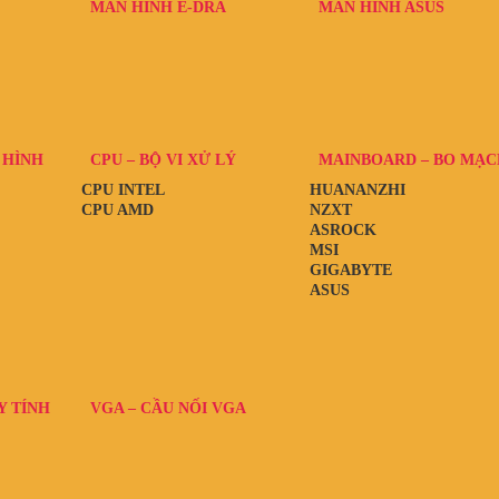
MÀN HÌNH E-DRA
MÀN HÌNH ASUS
 HÌNH
CPU – BỘ VI XỬ LÝ
MAINBOARD – BO MẠC
CPU INTEL
HUANANZHI
CPU AMD
NZXT
ASROCK
MSI
GIGABYTE
ASUS
Y TÍNH
VGA – CẦU NỐI VGA