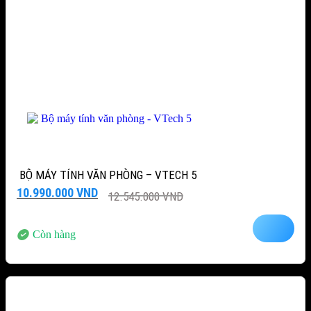
BỘ MÁY TÍNH VĂN PHÒNG – VTECH 5
Giá
Giá
10.990.000
VND
12.545.000
VND
gốc
hiện
là:
tại
12.545.000 VND.
là:
Còn hàng
10.990.000 VND.
-15%