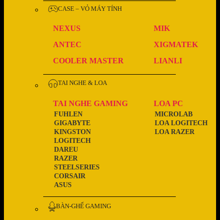
CASE – VỎ MÁY TÍNH
NEXUS
MIK
ANTEC
XIGMATEK
COOLER MASTER
LIANLI
TAI NGHE & LOA
TAI NGHE GAMING
LOA PC
FUHLEN
MICROLAB
GIGABYTE
LOA LOGITECH
KINGSTON
LOA RAZER
LOGITECH
DAREU
RAZER
STEELSERIES
CORSAIR
ASUS
BÀN-GHẾ GAMING