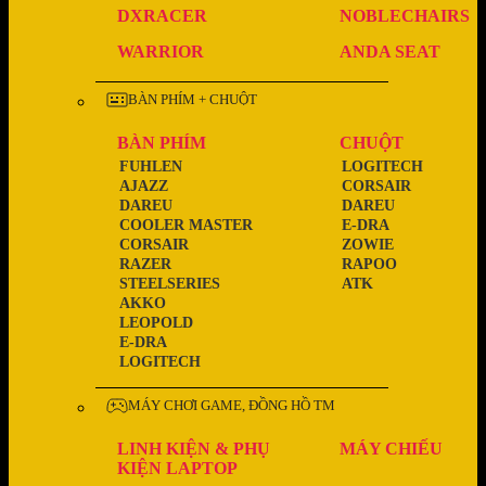
DXRACER
NOBLECHAIRS
WARRIOR
ANDA SEAT
BÀN PHÍM + CHUỘT
BÀN PHÍM
CHUỘT
FUHLEN
LOGITECH
AJAZZ
CORSAIR
DAREU
DAREU
COOLER MASTER
E-DRA
CORSAIR
ZOWIE
RAZER
RAPOO
STEELSERIES
ATK
AKKO
LEOPOLD
E-DRA
LOGITECH
MÁY CHƠI GAME, ĐỒNG HỒ TM
LINH KIỆN & PHỤ
MÁY CHIẾU
KIỆN LAPTOP