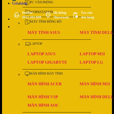
PC VĂN PHÒNG
Giỏ hàng
WORKSTATION
Hotline
Hệ thống
Tra cứu
0932.402.696
Showroom
đơn hàng
MÁY TÍNH ĐỒNG BỘ
MÁY TÍNH ASUS
MÁY TÍNH DELL
LAPTOP
LAPTOP ASUS
LAPTOP MSI
LAPTOP GIGABYTE
LAPTOP LG
MÀN HÌNH MÁY TÍNH
MÀN HÌNH ACER
MÀN HÌNH MSI
MÀN HÌNH VSP
MÀN HÌNH DELL
MÀN HÌNH AOC