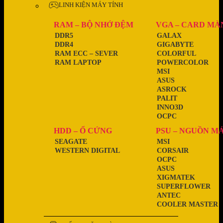
LINH KIỆN MÁY TÍNH
RAM – BỘ NHỚ ĐỆM
VGA – CARD MÀ
DDR5
GALAX
DDR4
GIGABYTE
RAM ECC – SEVER
COLORFUL
RAM LAPTOP
POWERCOLOR
MSI
ASUS
ASROCK
PALIT
INNO3D
OCPC
HDD – Ổ CỨNG
PSU – NGUỒN M
SEAGATE
MSI
WESTERN DIGITAL
CORSAIR
OCPC
ASUS
XIGMATEK
SUPERFLOWER
ANTEC
COOLER MASTER