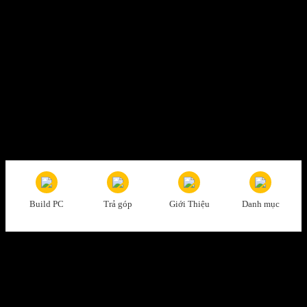
Thanh toán tiện lợi
Trả tiền mặt, CK, trả góp 0%
Hỗ trợ nhiệt tình
Tư vấn, giải đáp mọi thắc mắc
Build PC
Trả góp
Giới Thiệu
Danh mục
Đổi trả dễ dàng
1 đổi 1 trong vòng 7 ngày