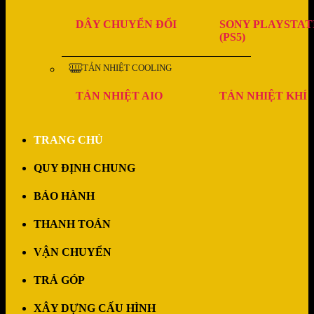
DÂY CHUYỂN ĐỔI
SONY PLAYSTAT
(PS5)
TẢN NHIỆT COOLING
TẢN NHIỆT AIO
TẢN NHIỆT KHÍ
TRANG CHỦ
QUY ĐỊNH CHUNG
BẢO HÀNH
THANH TOÁN
VẬN CHUYỂN
TRẢ GÓP
XÂY DỰNG CẤU HÌNH