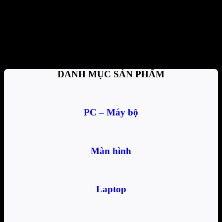
Thanh toán tiện lợi
Trả tiền mặt, CK, trả góp 0%
Hỗ trợ nhiệt tình
Tư vấn, giải đáp mọi thắc mắc
DANH MỤC SẢN PHẨM
PC – Máy bộ
Màn hình
Laptop