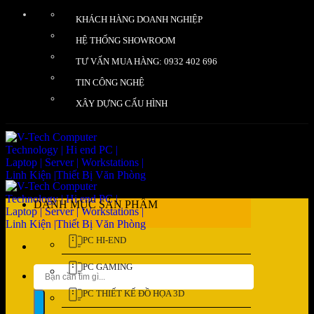
Bỏ
KHÁCH HÀNG DOANH NGHIỆP
qua
nội
HỆ THỐNG SHOWROOM
dung
TƯ VẤN MUA HÀNG: 0932 402 696
TIN CÔNG NGHỆ
XÂY DỰNG CẤU HÌNH
DANH MỤC SẢN PHẨM
PC HI-END
PC GAMING
Tìm
kiếm:
PC THIẾT KẾ ĐỒ HỌA 3D