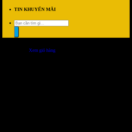
TIN KHUYẾN MÃI
Tìm
kiếm:
“Mainboard ASUS PRIME B650M-A-CSM DDR5” đã được thêm
vào giỏ hàng.
Xem giỏ hàng
Đổi trả dễ dàng
1 đổi 1 trong vòng 7 ngày