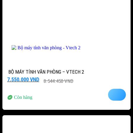
BỘ MÁY TÍNH VĂN PHÒNG – VTECH 2
Giá
Giá
7.550.000
VND
8.544.450
VND
gốc
hiện
là:
tại
8.544.450 VND.
là:
Còn hàng
7.550.000 VND.
-15%