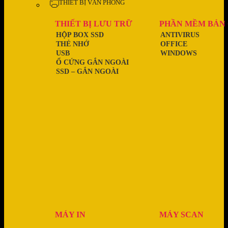
THIẾT BỊ VĂN PHÒNG
THIẾT BỊ LƯU TRỮ
PHẦN MỀM BẢN
HỘP BOX SSD
ANTIVIRUS
THẺ NHỚ
OFFICE
USB
WINDOWS
Ổ CỨNG GẮN NGOÀI
SSD – GẮN NGOÀI
MÁY IN
MÁY SCAN