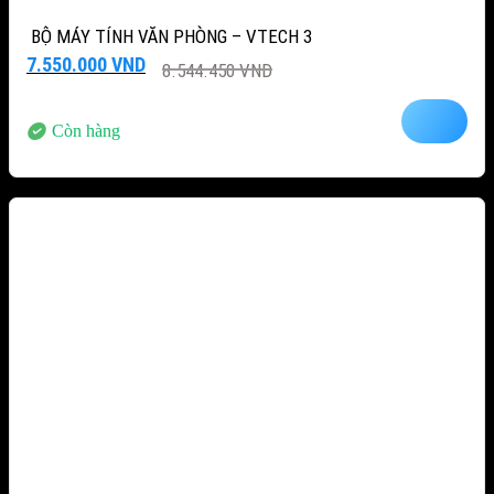
BỘ MÁY TÍNH VĂN PHÒNG – VTECH 3
Giá
Giá
7.550.000
VND
8.544.450
VND
gốc
hiện
là:
tại
8.544.450 VND.
là:
Còn hàng
7.550.000 VND.
-12%