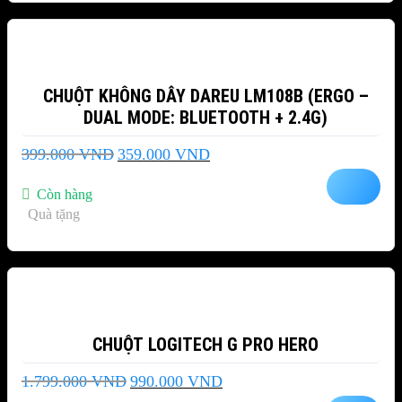
-10%
CHUỘT KHÔNG DÂY DAREU LM108B (ERGO –
DUAL MODE: BLUETOOTH + 2.4G)
Giá
Giá
399.000
VND
359.000
VND
gốc
hiện
là:
tại
Còn hàng
399.000 VND.
là:
Quà tặng
359.000 VND.
-45%
CHUỘT LOGITECH G PRO HERO
Giá
Giá
1.799.000
VND
990.000
VND
gốc
hiện