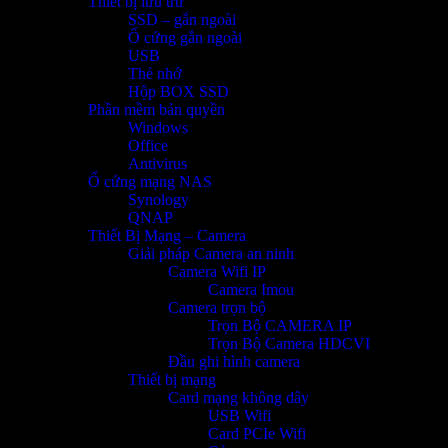
Thiết bị lưu trữ
SSD – gắn ngoài
Ổ cứng gắn ngoài
USB
Thẻ nhớ
Hộp BOX SSD
Phần mềm bản quyền
Windows
Office
Antivirus
Ổ cứng mạng NAS
Synology
QNAP
Thiết Bị Mạng – Camera
Giải pháp Camera an ninh
Camera Wifi IP
Camera Imou
Camera trọn bộ
Trọn Bộ CAMERA IP
Trọn Bộ Camera HDCVI
Đầu ghi hình camera
Thiết bị mạng
Card mạng không dây
USB Wifi
Card PCIe Wifi