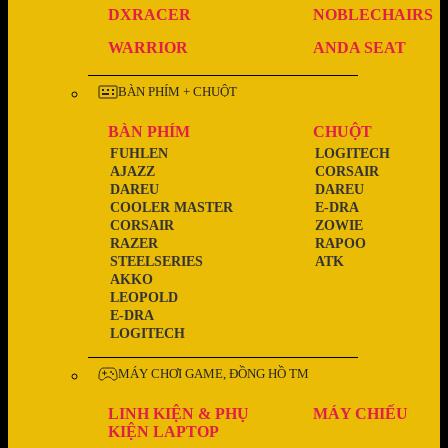
DXRACER
NOBLECHAIRS
WARRIOR
ANDA SEAT
BÀN PHÍM + CHUỘT
BÀN PHÍM
CHUỘT
FUHLEN
LOGITECH
AJAZZ
CORSAIR
DAREU
DAREU
COOLER MASTER
E-DRA
CORSAIR
ZOWIE
RAZER
RAPOO
STEELSERIES
ATK
AKKO
LEOPOLD
E-DRA
LOGITECH
MÁY CHƠI GAME, ĐỒNG HỒ TM
LINH KIỆN & PHỤ
MÁY CHIẾU
KIỆN LAPTOP