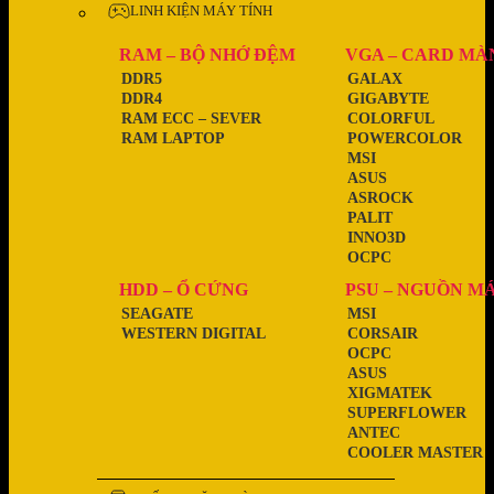
LINH KIỆN MÁY TÍNH
RAM – BỘ NHỚ ĐỆM
VGA – CARD MÀ
DDR5
GALAX
DDR4
GIGABYTE
RAM ECC – SEVER
COLORFUL
RAM LAPTOP
POWERCOLOR
MSI
ASUS
ASROCK
PALIT
INNO3D
OCPC
HDD – Ổ CỨNG
PSU – NGUỒN M
SEAGATE
MSI
WESTERN DIGITAL
CORSAIR
OCPC
ASUS
XIGMATEK
SUPERFLOWER
ANTEC
COOLER MASTER