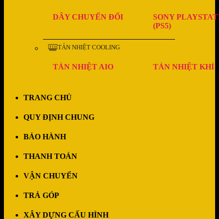
DÂY CHUYỂN ĐỔI
SONY PLAYSTAT
(PS5)
TẢN NHIỆT COOLING
TẢN NHIỆT AIO
TẢN NHIỆT KHÍ
TRANG CHỦ
QUY ĐỊNH CHUNG
BẢO HÀNH
THANH TOÁN
VẬN CHUYỂN
TRẢ GÓP
XÂY DỰNG CẤU HÌNH