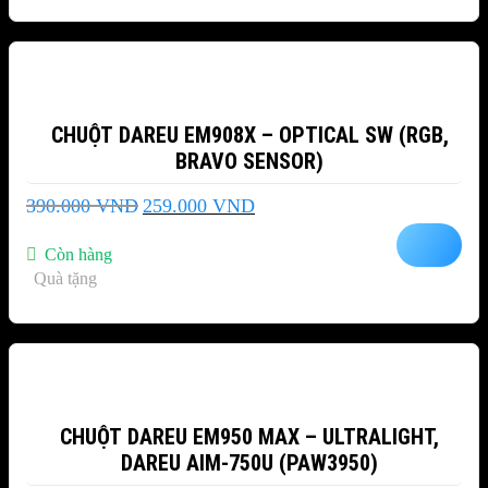
-34%
CHUỘT DAREU EM908X – OPTICAL SW (RGB,
BRAVO SENSOR)
Giá
Giá
390.000
VND
259.000
VND
gốc
hiện
là:
tại
Còn hàng
390.000 VND.
là:
Quà tặng
259.000 VND.
-6%
CHUỘT DAREU EM950 MAX – ULTRALIGHT,
DAREU AIM-750U (PAW3950)