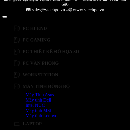
696
📧 sales@vtechpc.vn - 🌐 www.vtechpc.vn
PC HI-END
PC GAMING
PC THIẾT KẾ ĐỒ HỌA 3D
PC VĂN PHÒNG
WORKSTATION
MÁY TÍNH ĐỒNG BỘ
Máy Tính Asus
Máy tính Dell
Intel NUC
Máy tính MSI
Máy tính Lenovo
LAPTOP