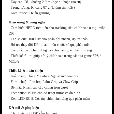
. Dây cáp: Dài khoảng 2.0 m (bọc dù hoặc cao su)
. Trọng lượng: Khoảng 87 g (không tính dây)
. Kích thước: Chuẩn gaming
Hiệu năng & công nghệ
. Cảm biến HERO tiên tiến cho tracking siêu chính xác ở mọi mức
DPI
. Tần số quét 1000 Hz cho phản hồi nhanh, độ trễ thấp
. Hỗ trợ thay đổi DPI nhanh trên chuột và qua phần mềm
. Công tắc bấm chất lượng cao cho cảm giác nhấn rõ ràng
. Thiết kế tối ưu giúp xử lý chính xác trong các tựa game FPS /
MOBA
Thiết kế & hoàn thiện
. Kiểu dáng: Đối xứng nhẹ (Right-hand friendly)
. Form chuột: Phù hợp Palm Grip và Claw Grip
. Bề mặt: Nhám cao cấp chống trơn trượt
. Feet chuột: PTFE cho độ trượt mượt và ổn định
. Đèn LED RGB: Có, tùy chỉnh ánh sáng qua phần mềm
Kết nối & phụ kiện
. Chuột kết nối USB cắm là dùng