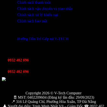
Chính sách thanh toán
Chính sách vận chuyển và giao nhận
Chính sách xử lý khiếu nại
Chính sách bảo mật
THÔNG TIN KHUYẾN MÃI
Hướng Dẫn Trả Góp tại V-TECH
TỔNG ĐÀI HỖ TRỢ
Kinh Doanh
0932 402 696
Kỹ thuật bảo hành
0932 402 696
Copyright 2026 © V-Tech Computer
🧾 MST: 0402209604 (Đăng ký lần đầu: 29/09/2023)
📍 316 Lê Quảng Chí, Phường Hòa Xuân, TP Đà Nẵng
👤 Người đại diện: Trịnh Minh Nhật Vũ – Giám Đốc ☎ 0932 402