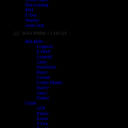
Bàn Gaming
MSI
E-Dra
Warrior
Anda Seat
BÀN PHÍM + CHUỘT
Bàn phím
Logitech
E-DRA
Leopold
Akko
SteelSeries
Razer
Corsair
Cooler Master
DareU
Ajazz
Fuhlen
Chuột
ATK
Rapoo
Zowie
E-Dra