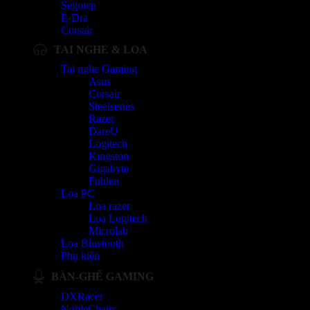
Segotep
E-Dra
Corsair
TAI NGHE & LOA
Tai nghe Gaming
Asus
Corsair
Steelseries
Razer
DareU
Logitech
Kingston
Gigabyte
Fuhlen
Loa PC
Loa razer
Loa Logitech
Microlab
Loa Bluetooth
Phụ kiện
BÀN-GHẾ GAMING
DXRacer
NobleChairs