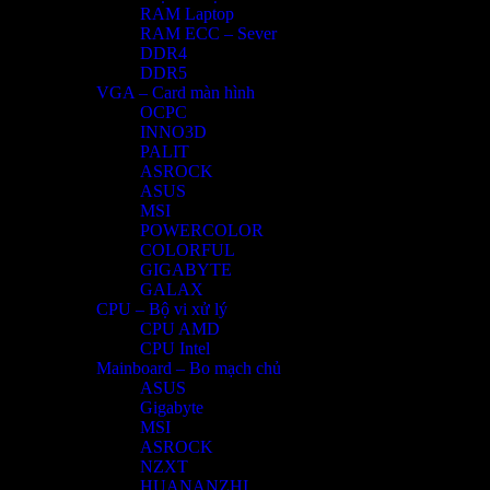
RAM Laptop
RAM ECC – Sever
DDR4
DDR5
VGA – Card màn hình
OCPC
INNO3D
PALIT
ASROCK
ASUS
MSI
POWERCOLOR
COLORFUL
GIGABYTE
GALAX
CPU – Bộ vi xử lý
CPU AMD
CPU Intel
Mainboard – Bo mạch chủ
ASUS
Gigabyte
MSI
ASROCK
NZXT
HUANANZHI