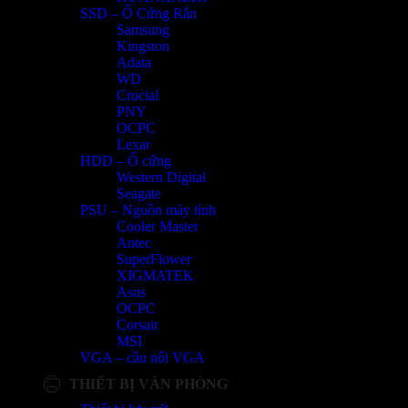
SSD – Ổ Cứng Rắn
Samsung
Kingston
Adata
WD
Crucial
PNY
OCPC
Lexar
HDD – Ổ cứng
Western Digital
Seagate
PSU – Nguồn máy tính
Cooler Master
Antec
SuperFlower
XIGMATEK
Asus
OCPC
Corsair
MSI
VGA – cầu nối VGA
THIẾT BỊ VĂN PHÒNG