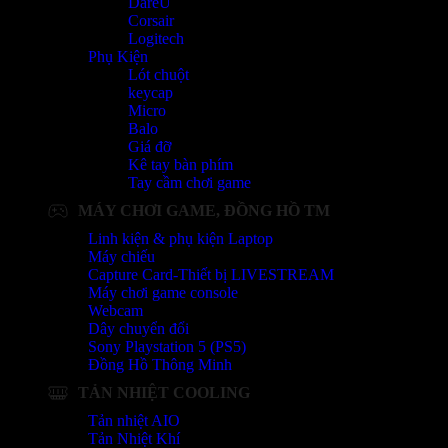
DareU
Corsair
Logitech
Phụ Kiện
Lót chuột
keycap
Micro
Balo
Giá đỡ
Kê tay bàn phím
Tay cầm chơi game
MÁY CHƠI GAME, ĐỒNG HỒ TM
Linh kiện & phụ kiện Laptop
Máy chiếu
Capture Card-Thiết bị LIVESTREAM
Máy chơi game console
Webcam
Dây chuyển đổi
Sony Playstation 5 (PS5)
Đồng Hồ Thông Minh
TẢN NHIỆT COOLING
Tản nhiệt AIO
Tản Nhiệt Khí