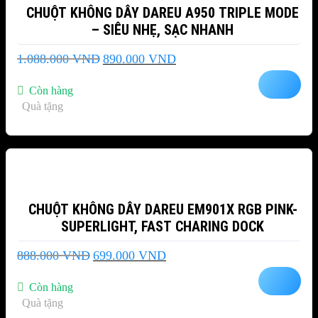
CHUỘT KHÔNG DÂY DAREU A950 TRIPLE MODE
– SIÊU NHẸ, SẠC NHANH
Giá
Giá
1.088.000
VND
890.000
VND
gốc
hiện
là:
tại
Còn hàng
1.088.000 VND.
là:
Quà tặng
890.000 VND.
-21%
CHUỘT KHÔNG DÂY DAREU EM901X RGB PINK-
SUPERLIGHT, FAST CHARING DOCK
Giá
Giá
888.000
VND
699.000
VND
gốc
hiện
là:
tại
Còn hàng
888.000 VND.
là:
Quà tặng
699.000 VND.