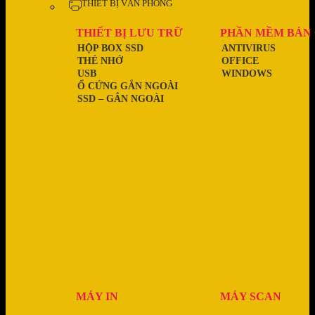
THIẾT BỊ VĂN PHÒNG
THIẾT BỊ LƯU TRỮ
PHẦN MỀM BẢN
HỘP BOX SSD
ANTIVIRUS
THẺ NHỚ
OFFICE
USB
WINDOWS
Ổ CỨNG GẮN NGOÀI
SSD – GẮN NGOÀI
MÁY IN
MÁY SCAN