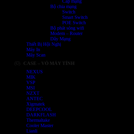
Cáp mạng
Bộ chia mạng
Switch
Smart Switch
POE Switch
Bộ phát sóng wifi
Modem – Router
Dây Mạng
Thiết Bị Hội Nghị
Máy In
Máy Scan
CASE – VỎ MÁY TÍNH
NEXUS
MIK
VSP
MSI
NZXT
ANTEC
Xigmatek
DEEPCOOL
DARKFLASH
Thermaltake
Cooler Master
Lianli