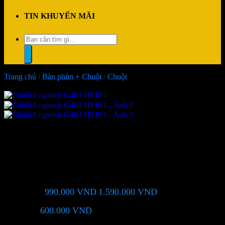
TIN KHUYẾN MÃI
Tìm
kiếm:
Trang chủ
/
Bàn phím + Chuột
/
Chuột
-38%
Chuột Logitech G403 HERO
990.000
VND
1.590.000
VND
Giá chỉ còn:
-38%
600.000
VND
(Tiết kiệm:
)