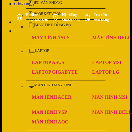
PC VĂN PHÒNG
Giỏ hàng
WORKSTATION
Hotline
Hệ thống
Tra cứu
0932.402.696
Showroom
đơn hàng
MÁY TÍNH ĐỒNG BỘ
MÁY TÍNH ASUS
MÁY TÍNH DELL
LAPTOP
LAPTOP ASUS
LAPTOP MSI
LAPTOP GIGABYTE
LAPTOP LG
MÀN HÌNH MÁY TÍNH
MÀN HÌNH ACER
MÀN HÌNH MSI
MÀN HÌNH VSP
MÀN HÌNH DELL
MÀN HÌNH AOC