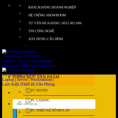
Bỏ
KHÁCH HÀNG DOANH NGHIỆP
qua
nội
HỆ THỐNG SHOWROOM
dung
TƯ VẤN MUA HÀNG: 0932 402 696
TIN CÔNG NGHỆ
XÂY DỰNG CẤU HÌNH
DANH MỤC SẢN PHẨM
PC HI-END
PC GAMING
Tìm
kiếm:
PC THIẾT KẾ ĐỒ HỌA 3D