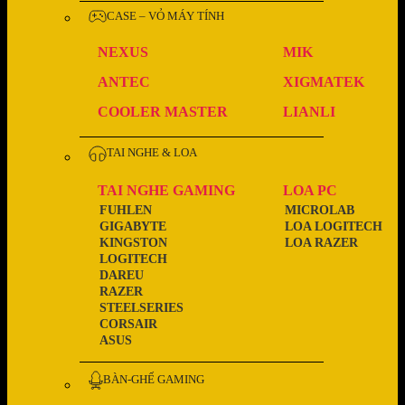
CASE – VỎ MÁY TÍNH
NEXUS
MIK
ANTEC
XIGMATEK
COOLER MASTER
LIANLI
TAI NGHE & LOA
TAI NGHE GAMING
LOA PC
FUHLEN
MICROLAB
GIGABYTE
LOA LOGITECH
KINGSTON
LOA RAZER
LOGITECH
DAREU
RAZER
STEELSERIES
CORSAIR
ASUS
BÀN-GHẾ GAMING