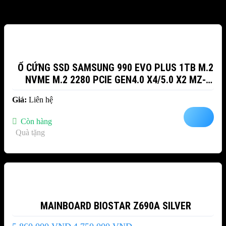
Sản phẩm tương tự
Ổ CỨNG SSD SAMSUNG 990 EVO PLUS 1TB M.2
NVME M.2 2280 PCIE GEN4.0 X4/5.0 X2 MZ-
V9S1T0BW
Giá:
Liên hệ
Còn hàng
Quà tặng
-19%
MAINBOARD BIOSTAR Z690A SILVER
Giá
Giá