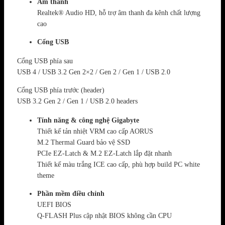
Âm thanh
Realtek® Audio HD, hỗ trợ âm thanh đa kênh chất lượng
cao
Cổng USB
Cổng USB phía sau
USB 4 / USB 3.2 Gen 2×2 / Gen 2 / Gen 1 / USB 2.0
Cổng USB phía trước (header)
USB 3.2 Gen 2 / Gen 1 / USB 2.0 headers
Tính năng & công nghệ Gigabyte
Thiết kế tản nhiệt VRM cao cấp AORUS
M.2 Thermal Guard bảo vệ SSD
PCIe EZ-Latch & M.2 EZ-Latch lắp đặt nhanh
Thiết kế màu trắng ICE cao cấp, phù hợp build PC white
theme
Phần mềm điều chỉnh
UEFI BIOS
Q-FLASH Plus cập nhật BIOS không cần CPU