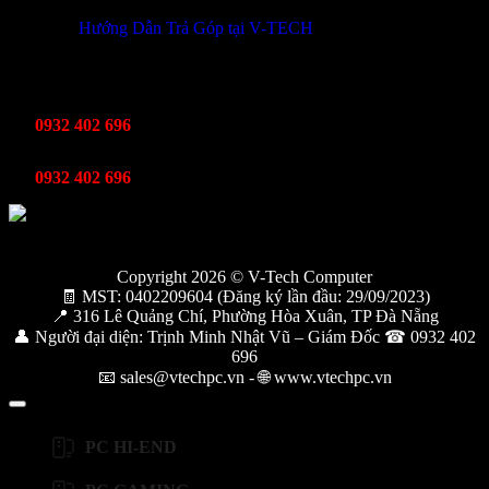
Hướng Dẫn Trả Góp tại V-TECH
TỔNG ĐÀI HỖ TRỢ
Kinh Doanh
0932 402 696
Kỹ thuật bảo hành
0932 402 696
Copyright 2026 © V-Tech Computer
🧾 MST: 0402209604 (Đăng ký lần đầu: 29/09/2023)
📍 316 Lê Quảng Chí, Phường Hòa Xuân, TP Đà Nẵng
👤 Người đại diện: Trịnh Minh Nhật Vũ – Giám Đốc ☎ 0932 402
696
📧 sales@vtechpc.vn - 🌐 www.vtechpc.vn
PC HI-END