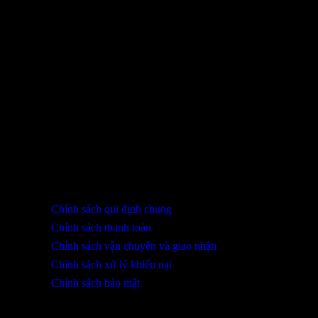
Sản phẩm đã xem
Bạn chưa xem sản phẩm nào.
THÔNG TIN LIÊN HỆ
SHOWROOM ĐÀ NẴNG
316 Lê Quảng Chí, Phường Hòa Xuân, TP Đà Nẵng
0932 402 696 / 039.333.9969
HỖ TRỢ KHÁCH HÀNG
Chính sách qui định chung
Chính sách thanh toán
Chính sách vận chuyển và giao nhận
Chính sách xử lý khiếu nại
Chính sách bảo mật
THÔNG TIN KHUYẾN MÃI