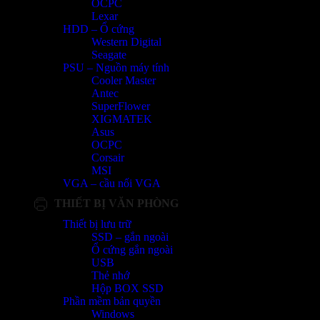
OCPC
Lexar
HDD – Ổ cứng
Western Digital
Seagate
PSU – Nguồn máy tính
Cooler Master
Antec
SuperFlower
XIGMATEK
Asus
OCPC
Corsair
MSI
VGA – cầu nối VGA
THIẾT BỊ VĂN PHÒNG
Thiết bị lưu trữ
SSD – gắn ngoài
Ổ cứng gắn ngoài
USB
Thẻ nhớ
Hộp BOX SSD
Phần mềm bản quyền
Windows