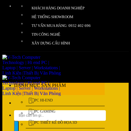
Bỏ
KHÁCH HÀNG DOANH NGHIỆP
qua
nội
HỆ THỐNG SHOWROOM
dung
TƯ VẤN MUA HÀNG: 0932 402 696
TIN CÔNG NGHỆ
XÂY DỰNG CẤU HÌNH
DANH MỤC SẢN PHẨM
PC HI-END
PC GAMING
Tìm
kiếm:
PC THIẾT KẾ ĐỒ HỌA 3D