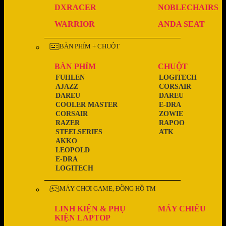
DXRACER
NOBLECHAIRS
WARRIOR
ANDA SEAT
BÀN PHÍM + CHUỘT
BÀN PHÍM
CHUỘT
FUHLEN
LOGITECH
AJAZZ
CORSAIR
DAREU
DAREU
COOLER MASTER
E-DRA
CORSAIR
ZOWIE
RAZER
RAPOO
STEELSERIES
ATK
AKKO
LEOPOLD
E-DRA
LOGITECH
MÁY CHƠI GAME, ĐỒNG HỒ TM
LINH KIỆN & PHỤ
MÁY CHIẾU
KIỆN LAPTOP