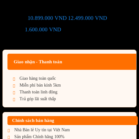
AORUS ELITE X ICE DDR5
10.899.000
VND
12.499.000
VND
Giá chỉ còn:
-13%
1.600.000
VND
(Tiết kiệm:
)
Giá BiG Sale - Không áp dụng kèm các Khuyến Mãi khác
Giao nhận - Thanh toán
Giao hàng toàn quốc
Miễn phí bán kính 5km
Thanh toán linh động
Trả góp lãi suất thấp
Chính sách bán hàng
Nhà Bán lẻ Uy tín tại Việt Nam
Sản phẩm Chính hãng 100%