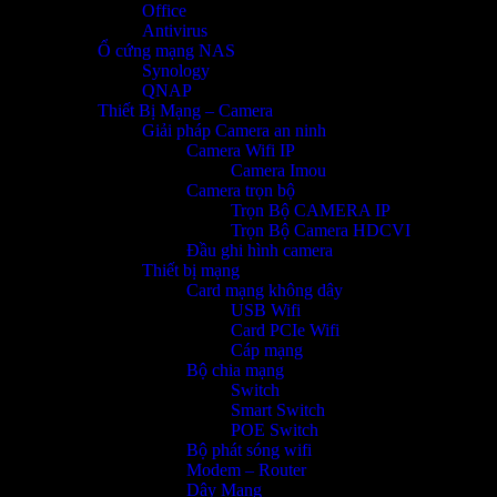
Office
Antivirus
Ổ cứng mạng NAS
Synology
QNAP
Thiết Bị Mạng – Camera
Giải pháp Camera an ninh
Camera Wifi IP
Camera Imou
Camera trọn bộ
Trọn Bộ CAMERA IP
Trọn Bộ Camera HDCVI
Đầu ghi hình camera
Thiết bị mạng
Card mạng không dây
USB Wifi
Card PCIe Wifi
Cáp mạng
Bộ chia mạng
Switch
Smart Switch
POE Switch
Bộ phát sóng wifi
Modem – Router
Dây Mạng