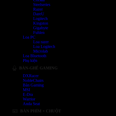
Steelseries
Razer
DareU
Logitech
Kingston
Gigabyte
Fuhlen
Loa PC
Loa razer
Loa Logitech
Microlab
Loa Bluetooth
Phụ kiện
BÀN-GHẾ GAMING
DXRacer
NobleChairs
Bàn Gaming
MSI
E-Dra
Warrior
Anda Seat
BÀN PHÍM + CHUỘT