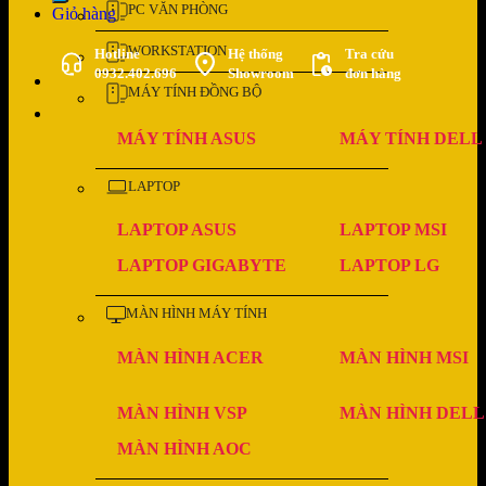
PC VĂN PHÒNG
Giỏ hàng
WORKSTATION
Hotline
Hệ thống
Tra cứu
0932.402.696
Showroom
đơn hàng
MÁY TÍNH ĐỒNG BỘ
MÁY TÍNH ASUS
MÁY TÍNH DELL
LAPTOP
LAPTOP ASUS
LAPTOP MSI
LAPTOP GIGABYTE
LAPTOP LG
MÀN HÌNH MÁY TÍNH
MÀN HÌNH ACER
MÀN HÌNH MSI
MÀN HÌNH VSP
MÀN HÌNH DELL
MÀN HÌNH AOC