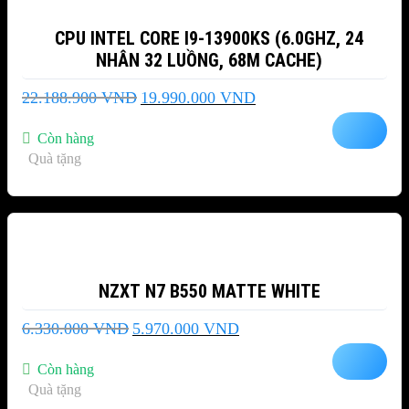
CPU INTEL CORE I9-13900KS (6.0GHZ, 24
NHÂN 32 LUỒNG, 68M CACHE)
Giá
Giá
22.188.900
VND
19.990.000
VND
gốc
hiện
là:
tại
Còn hàng
22.188.900 VND.
là:
Quà tặng
19.990.000 VND.
-6%
NZXT N7 B550 MATTE WHITE
Giá
Giá
6.330.000
VND
5.970.000
VND
gốc
hiện
là:
tại
Còn hàng
6.330.000 VND.
là:
Quà tặng
5.970.000 VND.