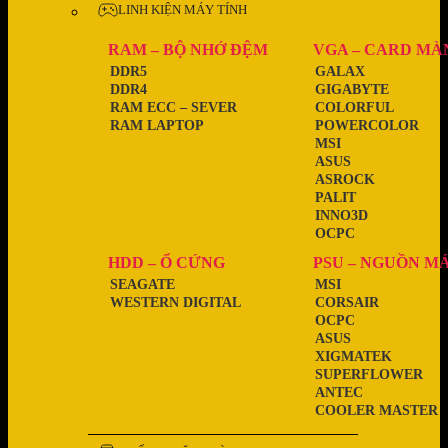
LINH KIỆN MÁY TÍNH
RAM – BỘ NHỚ ĐỆM
VGA – CARD MÀ
DDR5
GALAX
DDR4
GIGABYTE
RAM ECC – SEVER
COLORFUL
RAM LAPTOP
POWERCOLOR
MSI
ASUS
ASROCK
PALIT
INNO3D
OCPC
HDD – Ổ CỨNG
PSU – NGUỒN M
SEAGATE
MSI
WESTERN DIGITAL
CORSAIR
OCPC
ASUS
XIGMATEK
SUPERFLOWER
ANTEC
COOLER MASTER