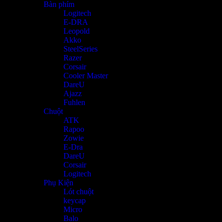
Bàn phím
Logitech
E-DRA
Leopold
Akko
SteelSeries
Razer
Corsair
Cooler Master
DareU
Ajazz
Fuhlen
Chuột
ATK
Rapoo
Zowie
E-Dra
DareU
Corsair
Logitech
Phụ Kiện
Lót chuột
keycap
Micro
Balo