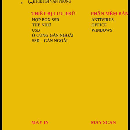
THIẾT BỊ VĂN PHÒNG
THIẾT BỊ LƯU TRỮ
PHẦN MỀM BẢN
HỘP BOX SSD
ANTIVIRUS
THẺ NHỚ
OFFICE
USB
WINDOWS
Ổ CỨNG GẮN NGOÀI
SSD – GẮN NGOÀI
MÁY IN
MÁY SCAN