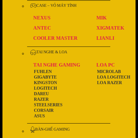
CASE – VỎ MÁY TÍNH
NEXUS
MIK
ANTEC
XIGMATEK
COOLER MASTER
LIANLI
TAI NGHE & LOA
TAI NGHE GAMING
LOA PC
FUHLEN
MICROLAB
GIGABYTE
LOA LOGITECH
KINGSTON
LOA RAZER
LOGITECH
DAREU
RAZER
STEELSERIES
CORSAIR
ASUS
BÀN-GHẾ GAMING