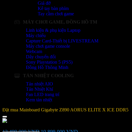
Giá đỡ
Kê tay bàn phím
Tay cầm chơi game
MÁY CHƠI GAME, ĐỒNG HỒ TM
Linh kiện & phụ kiện Laptop
Máy chiếu
Capture Card-Thiết bị LIVESTREAM
Máy chơi game console
Webcam
Dây chuyển đổi
Sony Playstation 5 (PS5)
Đồng Hồ Thông Minh
TẢN NHIỆT COOLING
Tản nhiệt AIO
Tản Nhiệt Khí
Fan LED trang trí
Kem tản nhiệt
Đặt mua Mainboard Gigabyte Z890 AORUS ELITE X ICE DDR5
Mainboard Gigabyte Z890 AORUS ELITE X ICE DDR5
Giá
Giá
12.499.000
VND
10.899.000
VND