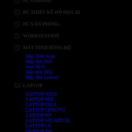
PC GAMING
PC THIẾT KẾ ĐỒ HỌA 3D
PC VĂN PHÒNG
WORKSTATION
MÁY TÍNH ĐỒNG BỘ
Máy Tính Asus
Máy tính Dell
Intel NUC
Máy tính MSI
Máy tính Lenovo
LAPTOP
LAPTOP ASUS
LAPTOP MSI
LAPTOP DELL
LAPTOP LENOVO
LAPTOP HP
LAPTOP GIGABYTE
LAPTOP LG
MacBook Pro