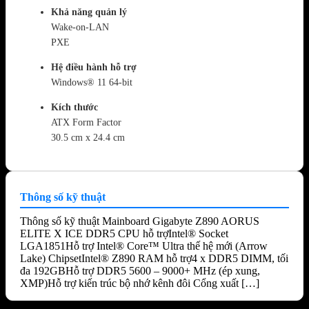
Khả năng quản lý
Wake-on-LAN
PXE
Hệ điều hành hỗ trợ
Windows® 11 64-bit
Kích thước
ATX Form Factor
30.5 cm x 24.4 cm
Thông số kỹ thuật
Thông số kỹ thuật Mainboard Gigabyte Z890 AORUS
ELITE X ICE DDR5 CPU hỗ trợIntel® Socket
LGA1851Hỗ trợ Intel® Core™ Ultra thế hệ mới (Arrow
Lake) ChipsetIntel® Z890 RAM hỗ trợ4 x DDR5 DIMM, tối
đa 192GBHỗ trợ DDR5 5600 – 9000+ MHz (ép xung,
XMP)Hỗ trợ kiến trúc bộ nhớ kênh đôi Cổng xuất […]