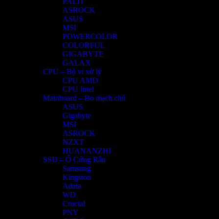
PALIT
ASROCK
ASUS
MSI
POWERCOLOR
COLORFUL
GIGABYTE
GALAX
CPU – Bộ vi xử lý
CPU AMD
CPU Intel
Mainboard – Bo mạch chủ
ASUS
Gigabyte
MSI
ASROCK
NZXT
HUANANZHI
SSD – Ổ Cứng Rắn
Samsung
Kingston
Adata
WD
Crucial
PNY