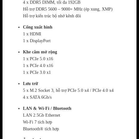
4 x DDR5 DIMM, tối đa 192GB
Hỗ trợ DDR5 5600 – 9000+ MHz (ép xung, XMP)
Hỗ trợ kiến trúc bộ nhớ kênh đôi
Cổng xuất hình
1 x HDMI
1 x DisplayPort
Khe cắm mở rộng
1 x PCIe 5.0 x16
1 x PCIe 4.0 x16
1 x PCIe 3.0 x1
Lưu trữ
5 x M.2 Socket 3, hỗ trợ PCIe 5.0 x4 / PCIe 4.0 x4
4 x SATA 6Gb/s
LAN & Wi-Fi / Bluetooth
LAN 2.5Gb Ethernet
Wi-Fi 7 tích hợp
Bluetooth® tích hợp