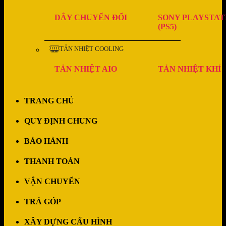
DÂY CHUYỂN ĐỔI
SONY PLAYSTAT
(PS5)
TẢN NHIỆT COOLING
TẢN NHIỆT AIO
TẢN NHIỆT KHÍ
TRANG CHỦ
QUY ĐỊNH CHUNG
BẢO HÀNH
THANH TOÁN
VẬN CHUYỂN
TRẢ GÓP
XÂY DỰNG CẤU HÌNH