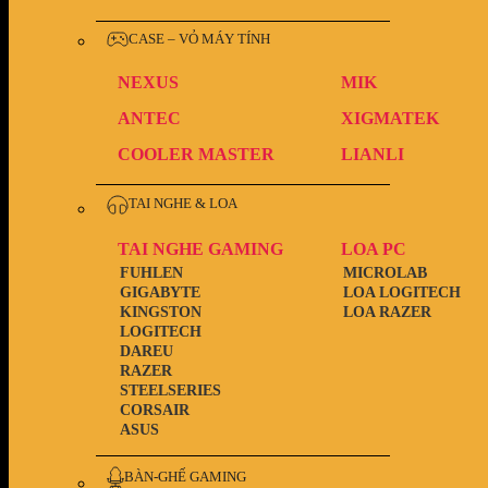
CASE – VỎ MÁY TÍNH
NEXUS
MIK
ANTEC
XIGMATEK
COOLER MASTER
LIANLI
TAI NGHE & LOA
TAI NGHE GAMING
LOA PC
FUHLEN
MICROLAB
GIGABYTE
LOA LOGITECH
KINGSTON
LOA RAZER
LOGITECH
DAREU
RAZER
STEELSERIES
CORSAIR
ASUS
BÀN-GHẾ GAMING