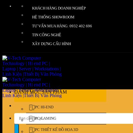
Bỏ
KHÁCH HÀNG DOANH NGHIỆP
qua
nội
HỆ THỐNG SHOWROOM
dung
TƯ VẤN MUA HÀNG: 0932 402 696
TIN CÔNG NGHỆ
XÂY DỰNG CẤU HÌNH
DANH MỤC SẢN PHẨM
PC HI-END
Tìm
PC GAMING
kiếm:
PC THIẾT KẾ ĐỒ HỌA 3D