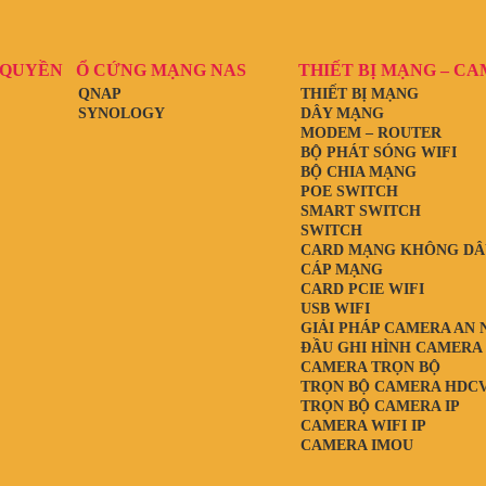
 QUYỀN
Ổ CỨNG MẠNG NAS
THIẾT BỊ MẠNG – C
QNAP
THIẾT BỊ MẠNG
SYNOLOGY
DÂY MẠNG
MODEM – ROUTER
BỘ PHÁT SÓNG WIFI
BỘ CHIA MẠNG
POE SWITCH
SMART SWITCH
SWITCH
CARD MẠNG KHÔNG DÂ
CÁP MẠNG
CARD PCIE WIFI
USB WIFI
GIẢI PHÁP CAMERA AN 
ĐẦU GHI HÌNH CAMERA
CAMERA TRỌN BỘ
TRỌN BỘ CAMERA HDCV
TRỌN BỘ CAMERA IP
CAMERA WIFI IP
CAMERA IMOU