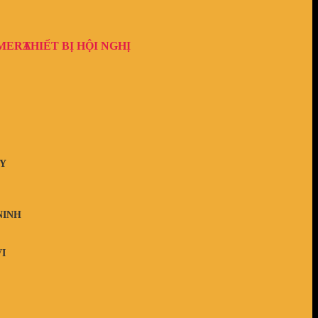
AMERA
THIẾT BỊ HỘI NGHỊ
Y
NINH
I