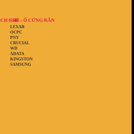
ẠCH CHỦ
SSD – Ổ CỨNG RẮN
LEXAR
OCPC
PNY
CRUCIAL
WD
ADATA
KINGSTON
SAMSUNG