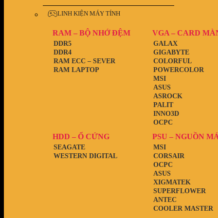
LINH KIỆN MÁY TÍNH
RAM – BỘ NHỚ ĐỆM
VGA – CARD MÀ
DDR5
GALAX
DDR4
GIGABYTE
RAM ECC – SEVER
COLORFUL
RAM LAPTOP
POWERCOLOR
MSI
ASUS
ASROCK
PALIT
INNO3D
OCPC
HDD – Ổ CỨNG
PSU – NGUỒN M
SEAGATE
MSI
WESTERN DIGITAL
CORSAIR
OCPC
ASUS
XIGMATEK
SUPERFLOWER
ANTEC
COOLER MASTER