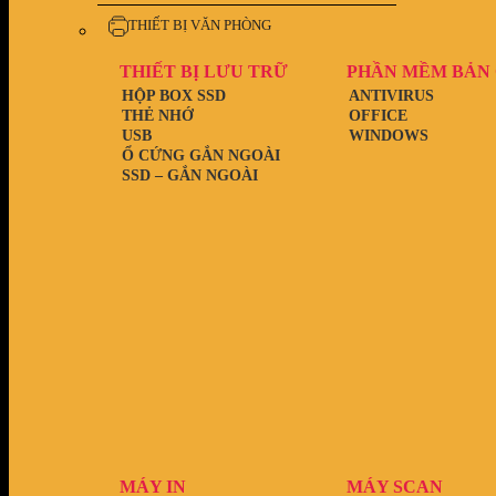
THIẾT BỊ VĂN PHÒNG
THIẾT BỊ LƯU TRỮ
PHẦN MỀM BẢN
HỘP BOX SSD
ANTIVIRUS
THẺ NHỚ
OFFICE
USB
WINDOWS
Ổ CỨNG GẮN NGOÀI
SSD – GẮN NGOÀI
MÁY IN
MÁY SCAN