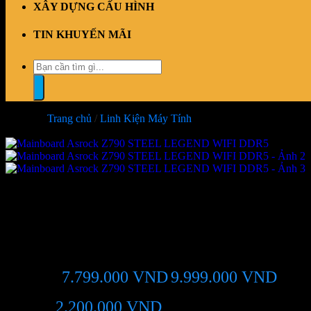
XÂY DỰNG CẤU HÌNH
TIN KHUYẾN MÃI
Tìm
kiếm:
Trang chủ
/
Linh Kiện Máy Tính
-22%
Mainboard Asrock Z790 STE
7.799.000
VND
9.999.000
VND
Giá chỉ còn:
-22%
2.200.000
VND
(Tiết kiệm:
)