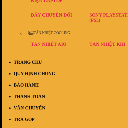
KIỆN LAPTOP
DÂY CHUYỂN ĐỔI
SONY PLAYSTAT
(PS5)
TẢN NHIỆT COOLING
TẢN NHIỆT AIO
TẢN NHIỆT KHÍ
TRANG CHỦ
QUY ĐỊNH CHUNG
BẢO HÀNH
THANH TOÁN
VẬN CHUYỂN
TRẢ GÓP