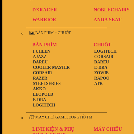
DXRACER
NOBLECHAIRS
WARRIOR
ANDA SEAT
BÀN PHÍM + CHUỘT
BÀN PHÍM
CHUỘT
FUHLEN
LOGITECH
AJAZZ
CORSAIR
DAREU
DAREU
COOLER MASTER
E-DRA
CORSAIR
ZOWIE
RAZER
RAPOO
STEELSERIES
ATK
AKKO
LEOPOLD
E-DRA
LOGITECH
MÁY CHƠI GAME, ĐỒNG HỒ TM
LINH KIỆN & PHỤ
MÁY CHIẾU