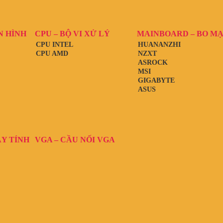
N HÌNH
CPU – BỘ VI XỬ LÝ
MAINBOARD – BO M
CPU INTEL
HUANANZHI
CPU AMD
NZXT
ASROCK
MSI
GIGABYTE
ASUS
ÁY TÍNH
VGA – CẦU NỐI VGA