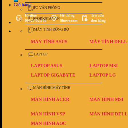
Giỏ hàng
PC VĂN PHÒNG
Hotline
Hệ thống
Tra cứu
WORKSTATION
0932.402.696
Showroom
đơn hàng
MÁY TÍNH ĐỒNG BỘ
MÁY TÍNH ASUS
MÁY TÍNH DELL
LAPTOP
LAPTOP ASUS
LAPTOP MSI
LAPTOP GIGABYTE
LAPTOP LG
MÀN HÌNH MÁY TÍNH
MÀN HÌNH ACER
MÀN HÌNH MSI
MÀN HÌNH VSP
MÀN HÌNH DELL
MÀN HÌNH AOC