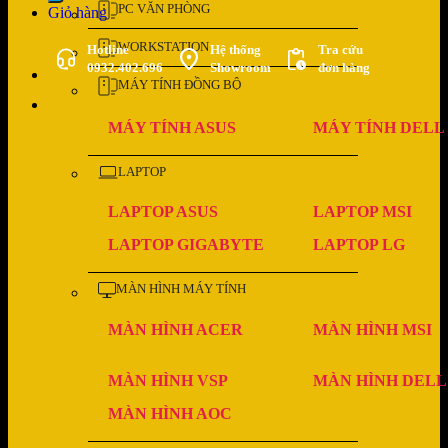
PC VĂN PHÒNG
Giỏ hàng
WORKSTATION
Hotline
Hệ thống
Tra cứu
0932.402.696
Showroom
đơn hàng
MÁY TÍNH ĐỒNG BỘ
MÁY TÍNH ASUS
MÁY TÍNH DELL
LAPTOP
LAPTOP ASUS
LAPTOP MSI
LAPTOP GIGABYTE
LAPTOP LG
MÀN HÌNH MÁY TÍNH
MÀN HÌNH ACER
MÀN HÌNH MSI
MÀN HÌNH VSP
MÀN HÌNH DELL
MÀN HÌNH AOC