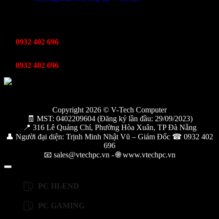
TỔNG ĐÀI HỖ TRỢ
Kinh Doanh
0932 402 696
Kỹ thuật bảo hành
0932 402 696
Copyright 2026 © V-Tech Computer
🧾 MST: 0402209604 (Đăng ký lần đầu: 29/09/2023)
📍 316 Lê Quảng Chí, Phường Hòa Xuân, TP Đà Nẵng
👤 Người đại diện: Trịnh Minh Nhật Vũ – Giám Đốc ☎ 0932 402
696
📧 sales@vtechpc.vn - 🌐 www.vtechpc.vn
PC HI-END
PC GAMING