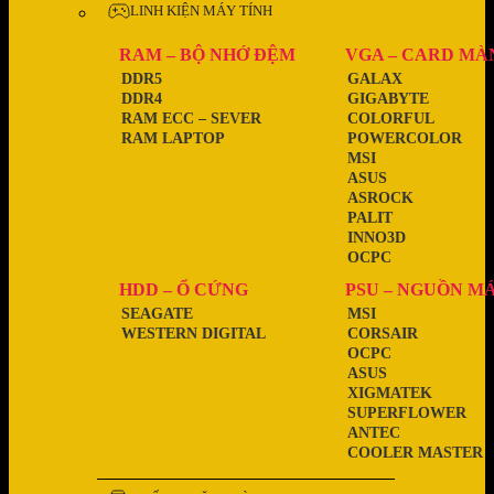
LINH KIỆN MÁY TÍNH
RAM – BỘ NHỚ ĐỆM
VGA – CARD MÀ
DDR5
GALAX
DDR4
GIGABYTE
RAM ECC – SEVER
COLORFUL
RAM LAPTOP
POWERCOLOR
MSI
ASUS
ASROCK
PALIT
INNO3D
OCPC
HDD – Ổ CỨNG
PSU – NGUỒN M
SEAGATE
MSI
WESTERN DIGITAL
CORSAIR
OCPC
ASUS
XIGMATEK
SUPERFLOWER
ANTEC
COOLER MASTER