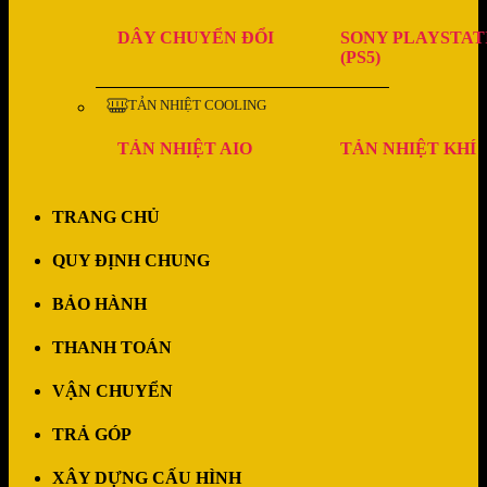
DÂY CHUYỂN ĐỔI
SONY PLAYSTAT
(PS5)
TẢN NHIỆT COOLING
TẢN NHIỆT AIO
TẢN NHIỆT KHÍ
TRANG CHỦ
QUY ĐỊNH CHUNG
BẢO HÀNH
THANH TOÁN
VẬN CHUYỂN
TRẢ GÓP
XÂY DỰNG CẤU HÌNH