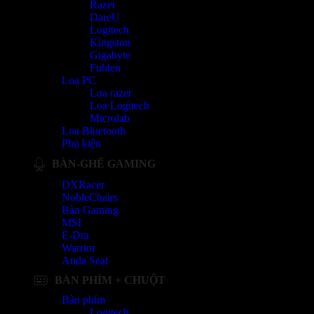
Razer
DareU
Logitech
Kingston
Gigabyte
Fuhlen
Loa PC
Loa razer
Loa Logitech
Microlab
Loa Bluetooth
Phụ kiện
BÀN-GHẾ GAMING
DXRacer
NobleChairs
Bàn Gaming
MSI
E-Dra
Warrior
Anda Seat
BÀN PHÍM + CHUỘT
Bàn phím
Logitech