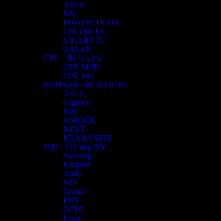
ASUS
MSI
POWERCOLOR
COLORFUL
GIGABYTE
GALAX
CPU – Bộ vi xử lý
CPU AMD
CPU Intel
Mainboard – Bo mạch chủ
ASUS
Gigabyte
MSI
ASROCK
NZXT
HUANANZHI
SSD – Ổ Cứng Rắn
Samsung
Kingston
Adata
WD
Crucial
PNY
OCPC
Lexar