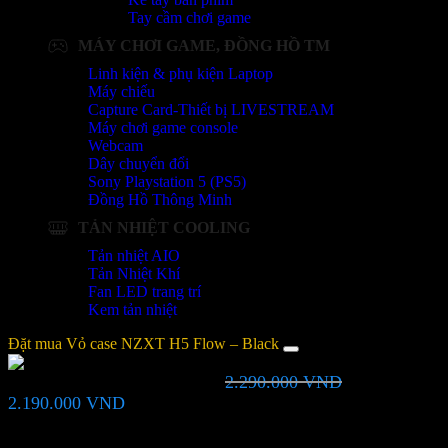
Tay cầm chơi game
MÁY CHƠI GAME, ĐỒNG HỒ TM
Linh kiện & phụ kiện Laptop
Máy chiếu
Capture Card-Thiết bị LIVESTREAM
Máy chơi game console
Webcam
Dây chuyển đổi
Sony Playstation 5 (PS5)
Đồng Hồ Thông Minh
TẢN NHIỆT COOLING
Tản nhiệt AIO
Tản Nhiệt Khí
Fan LED trang trí
Kem tản nhiệt
Đặt mua Vỏ case NZXT H5 Flow – Black
2.290.000
VND
Vỏ case NZXT H5 Flow – Black
Giá
Giá
2.190.000
VND
gốc
hiện
là:
tại
Bạn vui lòng nhập đúng số điện thoại để chúng tôi sẽ gọi xác nhận