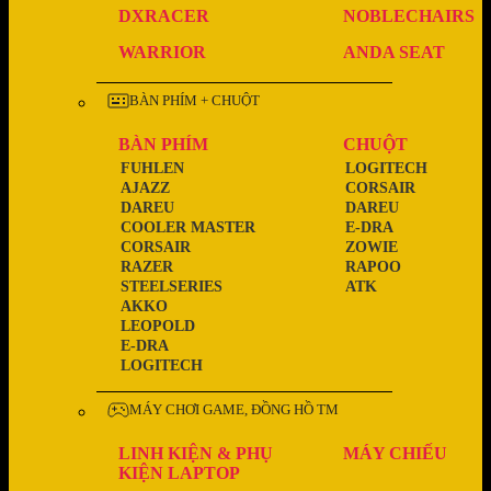
DXRACER
NOBLECHAIRS
WARRIOR
ANDA SEAT
BÀN PHÍM + CHUỘT
BÀN PHÍM
CHUỘT
FUHLEN
LOGITECH
AJAZZ
CORSAIR
DAREU
DAREU
COOLER MASTER
E-DRA
CORSAIR
ZOWIE
RAZER
RAPOO
STEELSERIES
ATK
AKKO
LEOPOLD
E-DRA
LOGITECH
MÁY CHƠI GAME, ĐỒNG HỒ TM
LINH KIỆN & PHỤ
MÁY CHIẾU
KIỆN LAPTOP