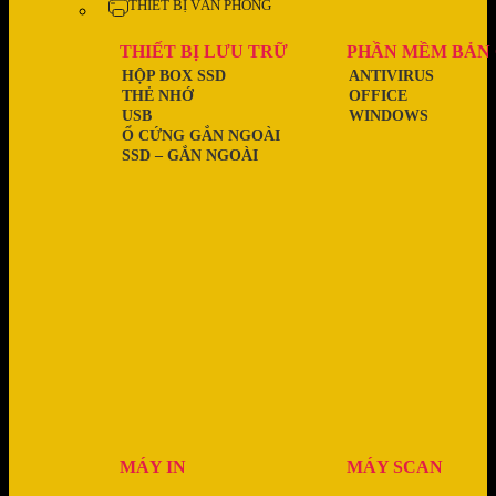
THIẾT BỊ VĂN PHÒNG
THIẾT BỊ LƯU TRỮ
PHẦN MỀM BẢN
HỘP BOX SSD
ANTIVIRUS
THẺ NHỚ
OFFICE
USB
WINDOWS
Ổ CỨNG GẮN NGOÀI
SSD – GẮN NGOÀI
MÁY IN
MÁY SCAN