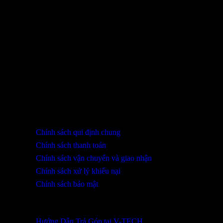
Bạn chưa xem sản phẩm nào.
THÔNG TIN LIÊN HỆ
SHOWROOM ĐÀ NẴNG
316 Lê Quảng Chí, Phường Hòa Xuân, TP Đà Nẵng
0932 402 696 / 039.333.9969
HỖ TRỢ KHÁCH HÀNG
Chính sách qui định chung
Chính sách thanh toán
Chính sách vận chuyển và giao nhận
Chính sách xử lý khiếu nại
Chính sách bảo mật
THÔNG TIN KHUYẾN MÃI
Hướng Dẫn Trả Góp tại V-TECH