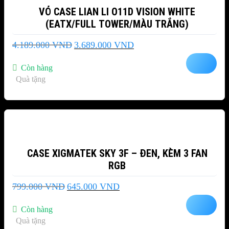
VỎ CASE LIAN LI O11D VISION WHITE
(EATX/FULL TOWER/MÀU TRẮNG)
Giá
Giá
4.189.000
VND
3.689.000
VND
gốc
hiện
là:
tại
Còn hàng
4.189.000 VND.
là:
Quà tặng
3.689.000 VND.
-19%
CASE XIGMATEK SKY 3F – ĐEN, KÈM 3 FAN
RGB
Giá
Giá
799.000
VND
645.000
VND
gốc
hiện
là:
tại
Còn hàng
799.000 VND.
là:
Quà tặng
645.000 VND.