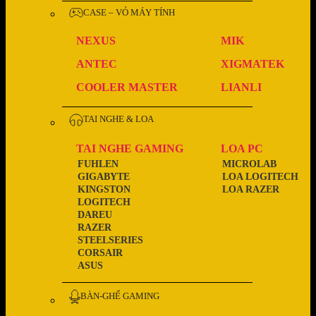
CASE – VỎ MÁY TÍNH
NEXUS
MIK
ANTEC
XIGMATEK
COOLER MASTER
LIANLI
TAI NGHE & LOA
TAI NGHE GAMING
LOA PC
FUHLEN
MICROLAB
GIGABYTE
LOA LOGITECH
KINGSTON
LOA RAZER
LOGITECH
DAREU
RAZER
STEELSERIES
CORSAIR
ASUS
BÀN-GHẾ GAMING