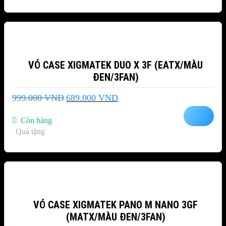
-31%
VỎ CASE XIGMATEK DUO X 3F (EATX/MÀU
ĐEN/3FAN)
Giá
Giá
999.000
VND
689.000
VND
gốc
hiện
là:
tại
Còn hàng
999.000 VND.
là:
Quà tặng
689.000 VND.
-28%
VỎ CASE XIGMATEK PANO M NANO 3GF
(MATX/MÀU ĐEN/3FAN)