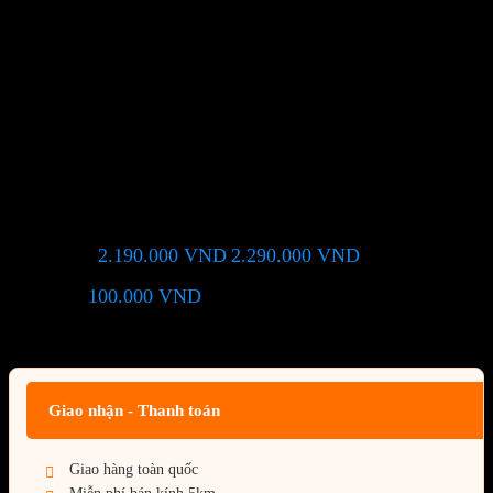
Vỏ case NZXT H5 Flow –
Black
2.190.000
VND
2.290.000
VND
Giá chỉ còn:
-4%
100.000
VND
(Tiết kiệm:
)
Giá BiG Sale - Không áp dụng kèm các Khuyến Mãi khác
Giao nhận - Thanh toán
Giao hàng toàn quốc