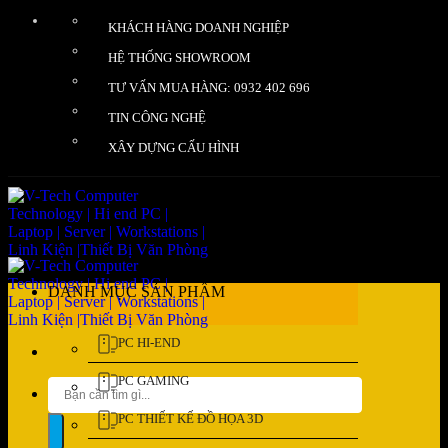
Bỏ
KHÁCH HÀNG DOANH NGHIỆP
qua
nội
HỆ THỐNG SHOWROOM
dung
TƯ VẤN MUA HÀNG: 0932 402 696
TIN CÔNG NGHỆ
XÂY DỰNG CẤU HÌNH
DANH MỤC SẢN PHẨM
PC HI-END
PC GAMING
Tìm
kiếm:
PC THIẾT KẾ ĐỒ HỌA 3D