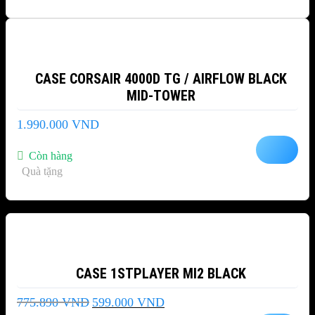
CASE CORSAIR 4000D TG / AIRFLOW BLACK
MID-TOWER
1.990.000
VND
Còn hàng
Quà tặng
-23%
CASE 1STPLAYER MI2 BLACK
Giá
Giá
775.890
VND
599.000
VND
gốc
hiện