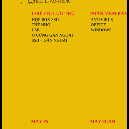
THIẾT BỊ VĂN PHÒNG
THIẾT BỊ LƯU TRỮ
PHẦN MỀM BẢN
HỘP BOX SSD
ANTIVIRUS
THẺ NHỚ
OFFICE
USB
WINDOWS
Ổ CỨNG GẮN NGOÀI
SSD – GẮN NGOÀI
MÁY IN
MÁY SCAN