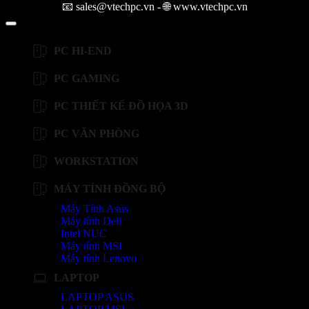
📧 sales@vtechpc.vn - 🌐 www.vtechpc.vn
PC HI-END
PC GAMING
PC THIẾT KẾ ĐỒ HỌA 3D
PC VĂN PHÒNG
WORKSTATION
MÁY TÍNH ĐỒNG BỘ
Máy Tính Asus
Máy tính Dell
Intel NUC
Máy tính MSI
Máy tính Lenovo
LAPTOP
LAPTOP ASUS