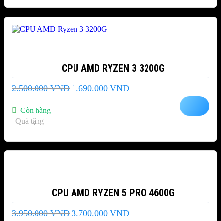
-32%
CPU AMD RYZEN 3 3200G
Giá
Giá
2.500.000
VND
1.690.000
VND
gốc
hiện
là:
tại
Còn hàng
2.500.000 VND.
là:
Quà tặng
1.690.000 VND.
-6%
CPU AMD RYZEN 5 PRO 4600G
Giá
Giá
3.950.000
VND
3.700.000
VND
gốc
hiện