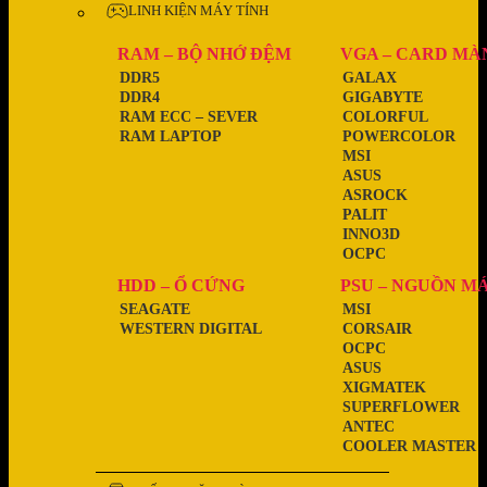
LINH KIỆN MÁY TÍNH
RAM – BỘ NHỚ ĐỆM
VGA – CARD MÀ
DDR5
GALAX
DDR4
GIGABYTE
RAM ECC – SEVER
COLORFUL
RAM LAPTOP
POWERCOLOR
MSI
ASUS
ASROCK
PALIT
INNO3D
OCPC
HDD – Ổ CỨNG
PSU – NGUỒN M
SEAGATE
MSI
WESTERN DIGITAL
CORSAIR
OCPC
ASUS
XIGMATEK
SUPERFLOWER
ANTEC
COOLER MASTER