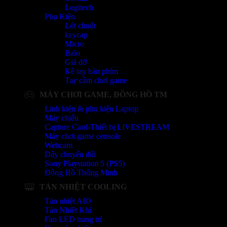
Logitech
Phụ Kiện
Lót chuột
keycap
Micro
Balo
Giá đỡ
Kê tay bàn phím
Tay cầm chơi game
MÁY CHƠI GAME, ĐỒNG HỒ TM
Linh kiện & phụ kiện Laptop
Máy chiếu
Capture Card-Thiết bị LIVESTREAM
Máy chơi game console
Webcam
Dây chuyển đổi
Sony Playstation 5 (PS5)
Đồng Hồ Thông Minh
TẢN NHIỆT COOLING
Tản nhiệt AIO
Tản Nhiệt Khí
Fan LED trang trí