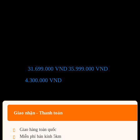
VGA Gigabyte RTX 5070 Ti
EAGLE OC SFF 16GB
(N507TEAGLE OC-16GD)
31.699.000
VND
35.999.000
VND
Giá chỉ còn:
-12%
4.300.000
VND
(Tiết kiệm:
)
Giá BiG Sale - Không áp dụng kèm các Khuyến Mãi khác
Giao nhận - Thanh toán
Giao hàng toàn quốc
Miễn phí bán kính 5km