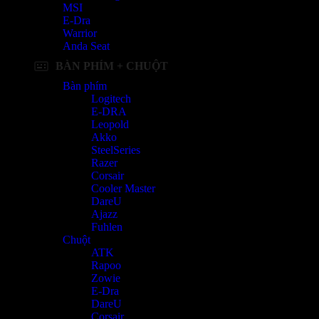
MSI
E-Dra
Warrior
Anda Seat
BÀN PHÍM + CHUỘT
Bàn phím
Logitech
E-DRA
Leopold
Akko
SteelSeries
Razer
Corsair
Cooler Master
DareU
Ajazz
Fuhlen
Chuột
ATK
Rapoo
Zowie
E-Dra
DareU
Corsair