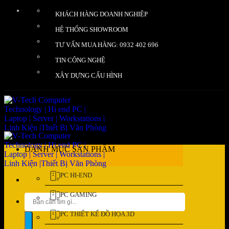
Bỏ
KHÁCH HÀNG DOANH NGHIỆP
qua
nội
HỆ THỐNG SHOWROOM
dung
TƯ VẤN MUA HÀNG: 0932 402 696
TIN CÔNG NGHỆ
XÂY DỰNG CẤU HÌNH
DANH MỤC SẢN PHẨM
PC HI-END
PC GAMING
Tìm
kiếm:
PC THIẾT KẾ ĐỒ HỌA 3D