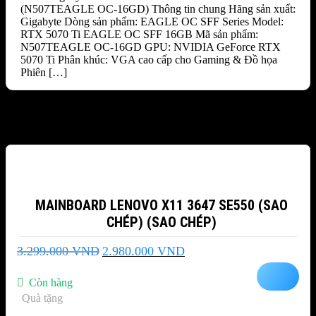
(N507TEAGLE OC-16GD) Thông tin chung Hãng sản xuất:
Gigabyte Dòng sản phẩm: EAGLE OC SFF Series Model:
RTX 5070 Ti EAGLE OC SFF 16GB Mã sản phẩm:
N507TEAGLE OC-16GD GPU: NVIDIA GeForce RTX
5070 Ti Phân khúc: VGA cao cấp cho Gaming & Đồ họa
Phiên […]
Sản phẩm tương tự
-10%
MAINBOARD LENOVO X11 3647 SE550 (SAO
CHÉP) (SAO CHÉP)
Giá
Giá
3.299.000
VND
2.980.000
VND
gốc
hiện
là:
tại
Còn hàng
3.299.000 VND.
là:
Quà tặng
2.980.000 VND.