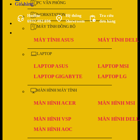
PC VĂN PHÒNG
Giỏ hàng
WORKSTATION
Hotline
Hệ thống
Tra cứu
0932.402.696
Showroom
đơn hàng
MÁY TÍNH ĐỒNG BỘ
MÁY TÍNH ASUS
MÁY TÍNH DELL
LAPTOP
LAPTOP ASUS
LAPTOP MSI
LAPTOP GIGABYTE
LAPTOP LG
MÀN HÌNH MÁY TÍNH
MÀN HÌNH ACER
MÀN HÌNH MSI
MÀN HÌNH VSP
MÀN HÌNH DELL
MÀN HÌNH AOC