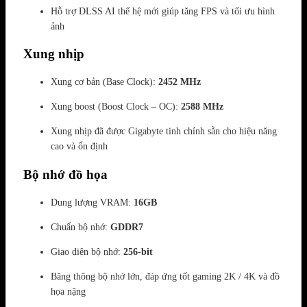
Hỗ trợ DLSS AI thế hệ mới giúp tăng FPS và tối ưu hình
ảnh
Xung nhịp
Xung cơ bản (Base Clock):
2452 MHz
Xung boost (Boost Clock – OC):
2588 MHz
Xung nhịp đã được Gigabyte tinh chỉnh sẵn cho hiệu năng
cao và ổn định
Bộ nhớ đồ họa
Dung lượng VRAM:
16GB
Chuẩn bộ nhớ:
GDDR7
Giao diện bộ nhớ:
256-bit
Băng thông bộ nhớ lớn, đáp ứng tốt gaming 2K / 4K và đồ
họa nặng