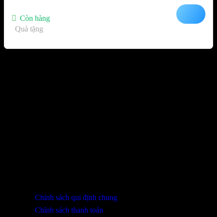
Còn hàng
Quà tặng
Sản phẩm đã xem
Bạn chưa xem sản phẩm nào.
THÔNG TIN LIÊN HỆ
SHOWROOM ĐÀ NẴNG
316 Lê Quảng Chí, Phường Hòa Xuân, TP Đà Nẵng
0932 402 696 / 039.333.9969
HỖ TRỢ KHÁCH HÀNG
Chính sách qui định chung
Chính sách thanh toán