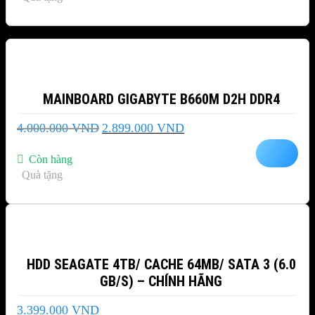
-28%
MAINBOARD GIGABYTE B660M D2H DDR4
Giá
Giá
4.000.000
VND
2.899.000
VND
gốc
hiện
là:
tại
Còn hàng
4.000.000 VND.
là:
Quà tặng
2.899.000 VND.
HDD SEAGATE 4TB/ CACHE 64MB/ SATA 3 (6.0
GB/S) – CHÍNH HÃNG
3.399.000
VND