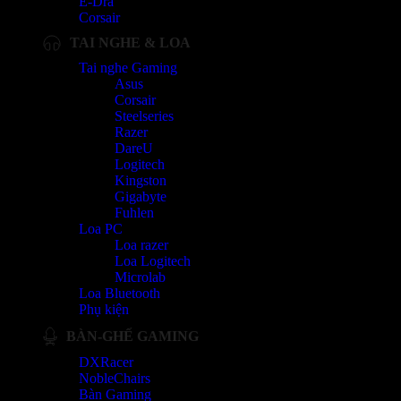
E-Dra
Corsair
TAI NGHE & LOA
Tai nghe Gaming
Asus
Corsair
Steelseries
Razer
DareU
Logitech
Kingston
Gigabyte
Fuhlen
Loa PC
Loa razer
Loa Logitech
Microlab
Loa Bluetooth
Phụ kiện
BÀN-GHẾ GAMING
DXRacer
NobleChairs
Bàn Gaming