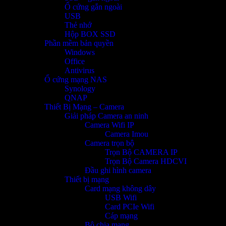
Ổ cứng gắn ngoài
USB
Thẻ nhớ
Hộp BOX SSD
Phần mềm bản quyền
Windows
Office
Antivirus
Ổ cứng mạng NAS
Synology
QNAP
Thiết Bị Mạng – Camera
Giải pháp Camera an ninh
Camera Wifi IP
Camera Imou
Camera trọn bộ
Trọn Bộ CAMERA IP
Trọn Bộ Camera HDCVI
Đầu ghi hình camera
Thiết bị mạng
Card mạng không dây
USB Wifi
Card PCIe Wifi
Cáp mạng
Bộ chia mạng