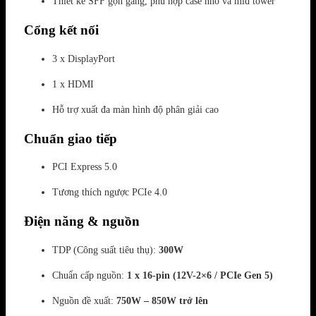
Thiết kế SFF gọn gàng, phù hợp case nhỏ và mid tower
Cổng kết nối
3 x DisplayPort
1 x HDMI
Hỗ trợ xuất đa màn hình độ phân giải cao
Chuẩn giao tiếp
PCI Express 5.0
Tương thích ngược PCIe 4.0
Điện năng & nguồn
TDP (Công suất tiêu thụ):
300W
Chuẩn cấp nguồn:
1 x 16-pin (12V-2×6 / PCIe Gen 5)
Nguồn đề xuất:
750W – 850W trở lên