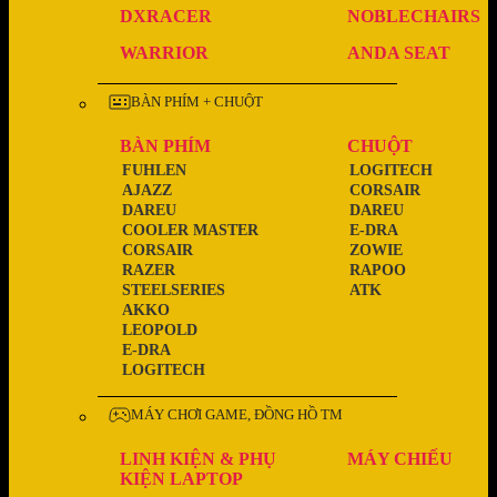
DXRACER
NOBLECHAIRS
WARRIOR
ANDA SEAT
BÀN PHÍM + CHUỘT
BÀN PHÍM
CHUỘT
FUHLEN
LOGITECH
AJAZZ
CORSAIR
DAREU
DAREU
COOLER MASTER
E-DRA
CORSAIR
ZOWIE
RAZER
RAPOO
STEELSERIES
ATK
AKKO
LEOPOLD
E-DRA
LOGITECH
MÁY CHƠI GAME, ĐỒNG HỒ TM
LINH KIỆN & PHỤ
MÁY CHIẾU
KIỆN LAPTOP