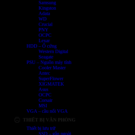
Samsung
Kingston
Adata
WD
Crucial
PNY
OCPC
Lexar
HDD – Ổ cứng
Western Digital
Seagate
PSU – Nguồn máy tính
Cooler Master
Antec
SuperFlower
XIGMATEK
Asus
OCPC
Corsair
MSI
VGA – cầu nối VGA
THIẾT BỊ VĂN PHÒNG
Thiết bị lưu trữ
SSD – gắn ngoài