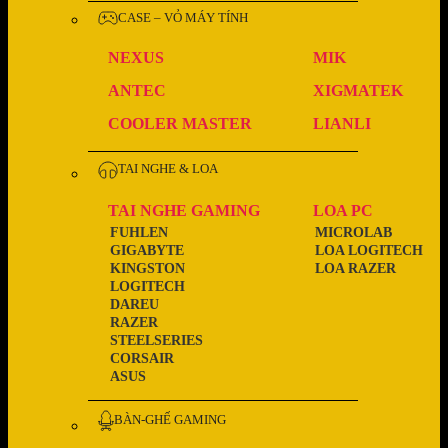
CASE – VỎ MÁY TÍNH
NEXUS
MIK
ANTEC
XIGMATEK
COOLER MASTER
LIANLI
TAI NGHE & LOA
TAI NGHE GAMING
LOA PC
FUHLEN
MICROLAB
GIGABYTE
LOA LOGITECH
KINGSTON
LOA RAZER
LOGITECH
DAREU
RAZER
STEELSERIES
CORSAIR
ASUS
BÀN-GHẾ GAMING