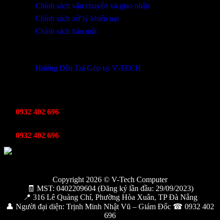
Chính sách vận chuyển và giao nhận
Chính sách xử lý khiếu nại
Chính sách bảo mật
THÔNG TIN KHUYẾN MÃI
Hướng Dẫn Trả Góp tại V-TECH
TỔNG ĐÀI HỖ TRỢ
Kinh Doanh
0932 402 696
Kỹ thuật bảo hành
0932 402 696
Copyright 2026 © V-Tech Computer
🧾 MST: 0402209604 (Đăng ký lần đầu: 29/09/2023)
📍 316 Lê Quảng Chí, Phường Hòa Xuân, TP Đà Nẵng
👤 Người đại diện: Trịnh Minh Nhật Vũ – Giám Đốc ☎ 0932 402
696