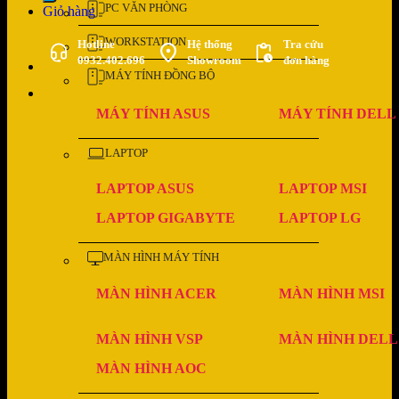
PC VĂN PHÒNG
Giỏ hàng
WORKSTATION
Hotline
Hệ thống
Tra cứu
0932.402.696
Showroom
đơn hàng
MÁY TÍNH ĐỒNG BỘ
MÁY TÍNH ASUS
MÁY TÍNH DELL
LAPTOP
LAPTOP ASUS
LAPTOP MSI
LAPTOP GIGABYTE
LAPTOP LG
MÀN HÌNH MÁY TÍNH
MÀN HÌNH ACER
MÀN HÌNH MSI
MÀN HÌNH VSP
MÀN HÌNH DELL
MÀN HÌNH AOC