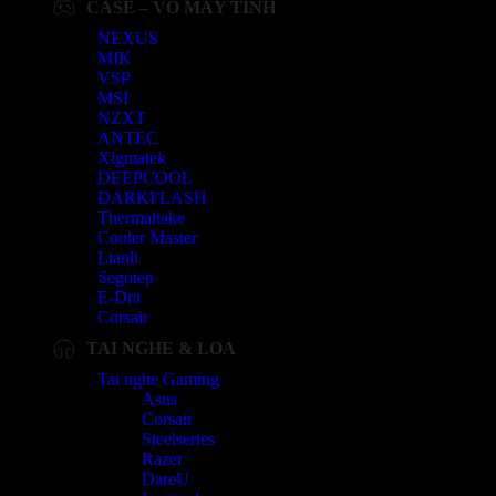
CASE – VỎ MÁY TÍNH
NEXUS
MIK
VSP
MSI
NZXT
ANTEC
Xigmatek
DEEPCOOL
DARKFLASH
Thermaltake
Cooler Master
Lianli
Segotep
E-Dra
Corsair
TAI NGHE & LOA
Tai nghe Gaming
Asus
Corsair
Steelseries
Razer
DareU