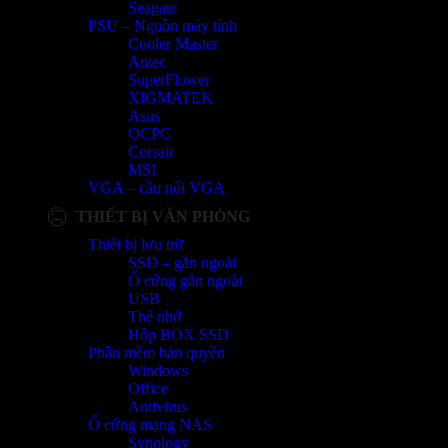
Seagate
PSU – Nguồn máy tính
Cooler Master
Antec
SuperFlower
XIGMATEK
Asus
OCPC
Corsair
MSI
VGA – cầu nối VGA
THIẾT BỊ VĂN PHÒNG
Thiết bị lưu trữ
SSD – gắn ngoài
Ổ cứng gắn ngoài
USB
Thẻ nhớ
Hộp BOX SSD
Phần mềm bản quyền
Windows
Office
Antivirus
Ổ cứng mạng NAS
Synology