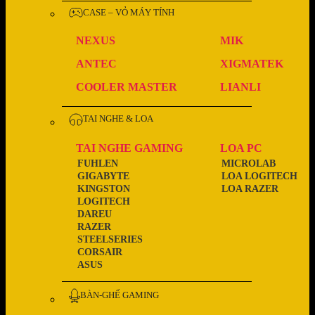
CASE – VỎ MÁY TÍNH
NEXUS
MIK
ANTEC
XIGMATEK
COOLER MASTER
LIANLI
TAI NGHE & LOA
TAI NGHE GAMING
LOA PC
FUHLEN
MICROLAB
GIGABYTE
LOA LOGITECH
KINGSTON
LOA RAZER
LOGITECH
DAREU
RAZER
STEELSERIES
CORSAIR
ASUS
BÀN-GHẾ GAMING