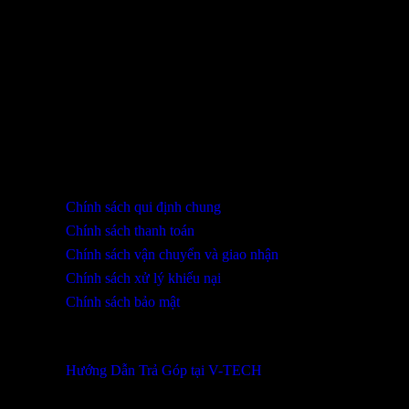
THÔNG TIN LIÊN HỆ
SHOWROOM ĐÀ NẴNG
316 Lê Quảng Chí, Phường Hòa Xuân, TP Đà Nẵng
0932 402 696 / 039.333.9969
HỖ TRỢ KHÁCH HÀNG
Chính sách qui định chung
Chính sách thanh toán
Chính sách vận chuyển và giao nhận
Chính sách xử lý khiếu nại
Chính sách bảo mật
THÔNG TIN KHUYẾN MÃI
Hướng Dẫn Trả Góp tại V-TECH
TỔNG ĐÀI HỖ TRỢ