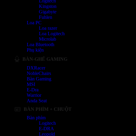
Logitech
Kingston
Gigabyte
Fuhlen
Loa PC
Loa razer
Loa Logitech
Microlab
Loa Bluetooth
Phụ kiện
BÀN-GHẾ GAMING
DXRacer
NobleChairs
Bàn Gaming
MSI
E-Dra
Warrior
Anda Seat
BÀN PHÍM + CHUỘT
Bàn phím
Logitech
E-DRA
Leopold