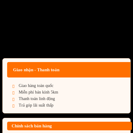
XTREEM ARGB BLACK
32GB (2x16GB) DDR5 bus
7200MHz
(FF9D532G7200HC34ADC01)
Giá:
Liên hệ
Giao nhận - Thanh toán
Giao hàng toàn quốc
Miễn phí bán kính 5km
Thanh toán linh động
Trả góp lãi suất thấp
Chính sách bán hàng