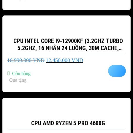
-27%
CPU INTEL CORE I9-12900KF (3.2GHZ TURBO
5.2GHZ, 16 NHÂN 24 LUỒNG, 30M CACHE,
ALDER LAKE)
Giá
Giá
16.990.000
VND
12.450.000
VND
gốc
hiện
là:
tại
Còn hàng
16.990.000 VND.
là:
Quà tặng
12.450.000 VND.
-6%
CPU AMD RYZEN 5 PRO 4600G