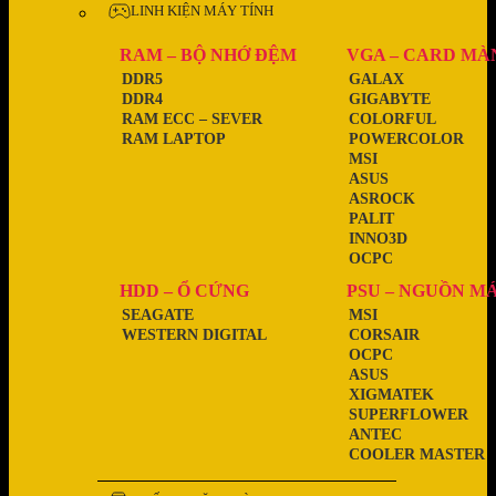
LINH KIỆN MÁY TÍNH
RAM – BỘ NHỚ ĐỆM
VGA – CARD MÀ
DDR5
GALAX
DDR4
GIGABYTE
RAM ECC – SEVER
COLORFUL
RAM LAPTOP
POWERCOLOR
MSI
ASUS
ASROCK
PALIT
INNO3D
OCPC
HDD – Ổ CỨNG
PSU – NGUỒN M
SEAGATE
MSI
WESTERN DIGITAL
CORSAIR
OCPC
ASUS
XIGMATEK
SUPERFLOWER
ANTEC
COOLER MASTER