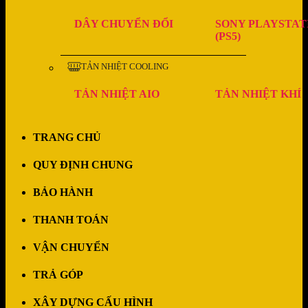
DÂY CHUYỂN ĐỔI
SONY PLAYSTAT
(PS5)
TẢN NHIỆT COOLING
TẢN NHIỆT AIO
TẢN NHIỆT KHÍ
TRANG CHỦ
QUY ĐỊNH CHUNG
BẢO HÀNH
THANH TOÁN
VẬN CHUYỂN
TRẢ GÓP
XÂY DỰNG CẤU HÌNH