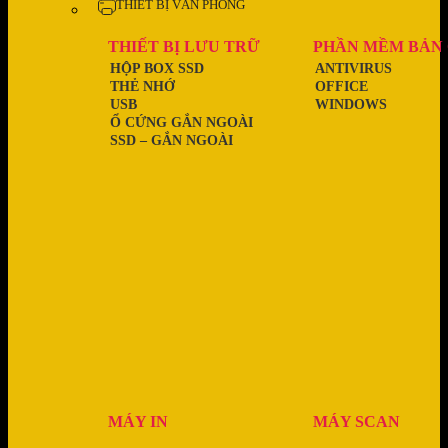
THIẾT BỊ VĂN PHÒNG
THIẾT BỊ LƯU TRỮ
PHẦN MỀM BẢN
HỘP BOX SSD
ANTIVIRUS
THẺ NHỚ
OFFICE
USB
WINDOWS
Ổ CỨNG GẮN NGOÀI
SSD – GẮN NGOÀI
MÁY IN
MÁY SCAN