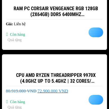
RAM PC CORSAIR VENGEANCE RGB 128GB
(2X64GB) DDR5 6400MHZ
(CMH128GX5M2B6400C42)
Giá:
Liên hệ
Còn hàng
Quà tặng
-10%
CPU AMD RYZEN THREADRIPPER 9970X
(4.0GHZ UP TO 5.4GHZ | 32 CORES/
64THREADS | 160 MB CACHE| PCIE 5.0)
Giá
Giá
80.919.000
VND
72.900.000
VND
gốc
hiện
là:
tại
Còn hàng
80.919.000 VND.
là:
Quà tặng
72.900.000 VND.