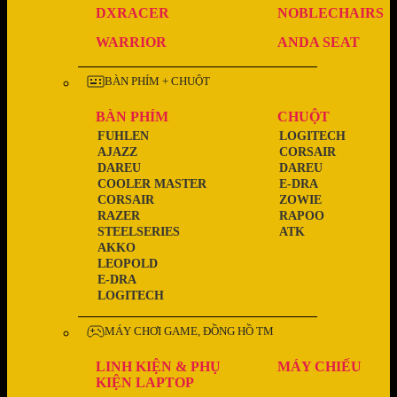
DXRACER
NOBLECHAIRS
WARRIOR
ANDA SEAT
BÀN PHÍM + CHUỘT
BÀN PHÍM
CHUỘT
FUHLEN
LOGITECH
AJAZZ
CORSAIR
DAREU
DAREU
COOLER MASTER
E-DRA
CORSAIR
ZOWIE
RAZER
RAPOO
STEELSERIES
ATK
AKKO
LEOPOLD
E-DRA
LOGITECH
MÁY CHƠI GAME, ĐỒNG HỒ TM
LINH KIỆN & PHỤ
MÁY CHIẾU
KIỆN LAPTOP