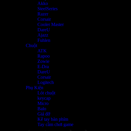
Akko
SteelSeries
Razer
Corsair
Cooler Master
DareU
Ajazz
Fuhlen
Chuột
ATK
Rapoo
Zowie
E-Dra
DareU
Corsair
Logitech
Phụ Kiện
Lót chuột
keycap
Micro
Balo
Giá đỡ
Kê tay bàn phím
Tay cầm chơi game