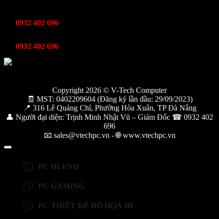
Kinh Doanh
0932 402 696
Kỹ thuật bảo hành
0932 402 696
Copyright 2026 © V-Tech Computer
🧾 MST: 0402209604 (Đăng ký lần đầu: 29/09/2023)
📍 316 Lê Quảng Chí, Phường Hòa Xuân, TP Đà Nẵng
👤 Người đại diện: Trịnh Minh Nhật Vũ – Giám Đốc ☎ 0932 402
696
📧 sales@vtechpc.vn - 🌐 www.vtechpc.vn
PC HI-END
PC GAMING
PC THIẾT KẾ ĐỒ HỌA 3D