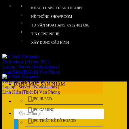
Bỏ
KHÁCH HÀNG DOANH NGHIỆP
qua
nội
HỆ THỐNG SHOWROOM
dung
TƯ VẤN MUA HÀNG: 0932 402 696
TIN CÔNG NGHỆ
XÂY DỰNG CẤU HÌNH
DANH MỤC SẢN PHẨM
PC HI-END
PC GAMING
Tìm
kiếm:
PC THIẾT KẾ ĐỒ HỌA 3D