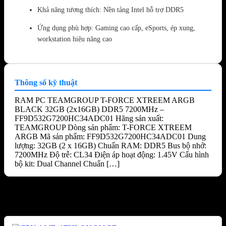
Khả năng tương thích: Nền tảng Intel hỗ trợ DDR5
Ứng dụng phù hợp: Gaming cao cấp, eSports, ép xung,
workstation hiệu năng cao
Thông số kỹ thuật
RAM PC TEAMGROUP T-FORCE XTREEM ARGB
BLACK 32GB (2x16GB) DDR5 7200MHz –
FF9D532G7200HC34ADC01 Hãng sản xuất:
TEAMGROUP Dòng sản phẩm: T-FORCE XTREEM
ARGB Mã sản phẩm: FF9D532G7200HC34ADC01 Dung
lượng: 32GB (2 x 16GB) Chuẩn RAM: DDR5 Bus bộ nhớ:
7200MHz Độ trễ: CL34 Điện áp hoạt động: 1.45V Cấu hình
bộ kit: Dual Channel Chuẩn […]
Sản phẩm tương tự
-30%