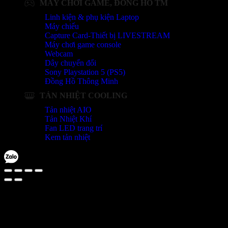
MÁY CHƠI GAME, ĐỒNG HỒ TM
Linh kiện & phụ kiện Laptop
Máy chiếu
Capture Card-Thiết bị LIVESTREAM
Máy chơi game console
Webcam
Dây chuyển đổi
Sony Playstation 5 (PS5)
Đồng Hồ Thông Minh
TẢN NHIỆT COOLING
Tản nhiệt AIO
Tản Nhiệt Khí
Fan LED trang trí
Kem tản nhiệt