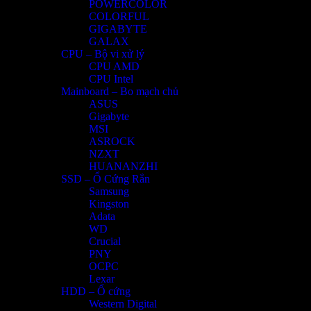
POWERCOLOR
COLORFUL
GIGABYTE
GALAX
CPU – Bộ vi xử lý
CPU AMD
CPU Intel
Mainboard – Bo mạch chủ
ASUS
Gigabyte
MSI
ASROCK
NZXT
HUANANZHI
SSD – Ổ Cứng Rắn
Samsung
Kingston
Adata
WD
Crucial
PNY
OCPC
Lexar
HDD – Ổ cứng
Western Digital