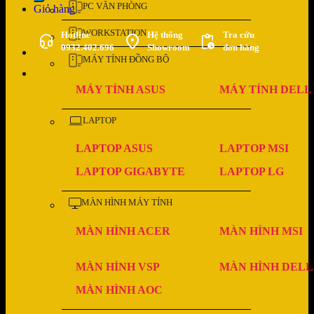
PC VĂN PHÒNG
Giỏ hàng
WORKSTATION
Hotline
Hệ thống
Tra cứu
0932.402.696
Showroom
đơn hàng
MÁY TÍNH ĐỒNG BỘ
MÁY TÍNH ASUS
MÁY TÍNH DELL
LAPTOP
LAPTOP ASUS
LAPTOP MSI
LAPTOP GIGABYTE
LAPTOP LG
MÀN HÌNH MÁY TÍNH
MÀN HÌNH ACER
MÀN HÌNH MSI
MÀN HÌNH VSP
MÀN HÌNH DELL
MÀN HÌNH AOC