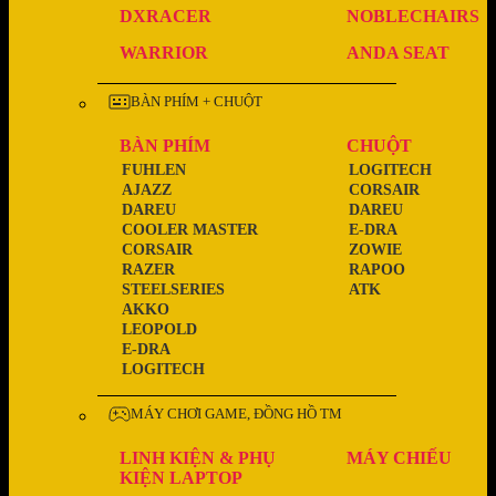
DXRACER
NOBLECHAIRS
WARRIOR
ANDA SEAT
BÀN PHÍM + CHUỘT
BÀN PHÍM
CHUỘT
FUHLEN
LOGITECH
AJAZZ
CORSAIR
DAREU
DAREU
COOLER MASTER
E-DRA
CORSAIR
ZOWIE
RAZER
RAPOO
STEELSERIES
ATK
AKKO
LEOPOLD
E-DRA
LOGITECH
MÁY CHƠI GAME, ĐỒNG HỒ TM
LINH KIỆN & PHỤ
MÁY CHIẾU
KIỆN LAPTOP