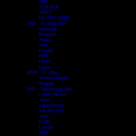
MSI
ASROCK
NZXT
HUANANZHI
SSD – Ổ Cứng Rắn
Samsung
Kingston
Adata
WD
Crucial
PNY
OCPC
Lexar
HDD – Ổ cứng
Western Digital
Seagate
PSU – Nguồn máy tính
Cooler Master
Antec
SuperFlower
XIGMATEK
Asus
OCPC
Corsair
MSI