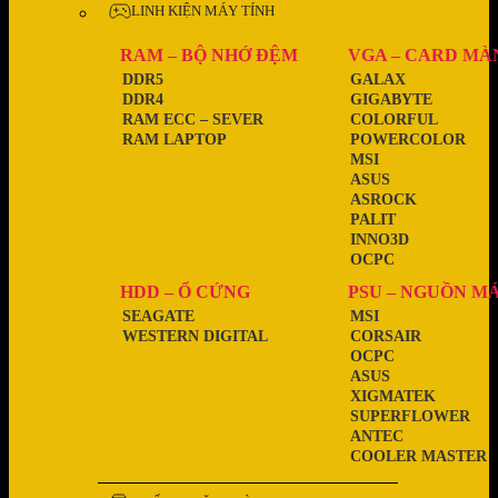
LINH KIỆN MÁY TÍNH
RAM – BỘ NHỚ ĐỆM
VGA – CARD MÀ
DDR5
GALAX
DDR4
GIGABYTE
RAM ECC – SEVER
COLORFUL
RAM LAPTOP
POWERCOLOR
MSI
ASUS
ASROCK
PALIT
INNO3D
OCPC
HDD – Ổ CỨNG
PSU – NGUỒN M
SEAGATE
MSI
WESTERN DIGITAL
CORSAIR
OCPC
ASUS
XIGMATEK
SUPERFLOWER
ANTEC
COOLER MASTER