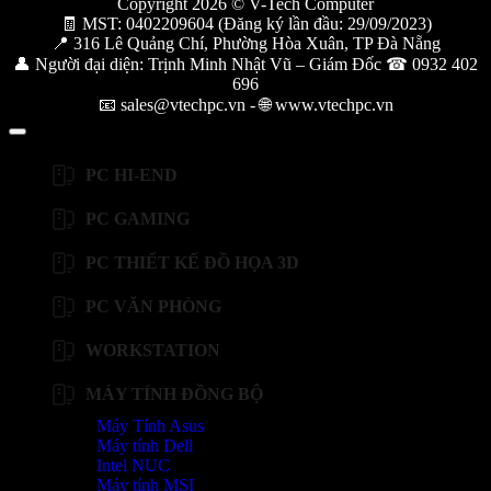
Copyright 2026 © V-Tech Computer
🧾 MST: 0402209604 (Đăng ký lần đầu: 29/09/2023)
📍 316 Lê Quảng Chí, Phường Hòa Xuân, TP Đà Nẵng
👤 Người đại diện: Trịnh Minh Nhật Vũ – Giám Đốc ☎ 0932 402
696
📧 sales@vtechpc.vn - 🌐 www.vtechpc.vn
PC HI-END
PC GAMING
PC THIẾT KẾ ĐỒ HỌA 3D
PC VĂN PHÒNG
WORKSTATION
MÁY TÍNH ĐỒNG BỘ
Máy Tính Asus
Máy tính Dell
Intel NUC
Máy tính MSI