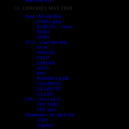
Màn hình AOC
LINH KIỆN MÁY TÍNH
Ram – Bộ nhớ đệm
RAM Laptop
RAM ECC – Sever
DDR4
DDR5
VGA – Card màn hình
OCPC
INNO3D
PALIT
ASROCK
ASUS
MSI
POWERCOLOR
COLORFUL
GIGABYTE
GALAX
CPU – Bộ vi xử lý
CPU AMD
CPU Intel
Mainboard – Bo mạch chủ
ASUS
Gigabyte