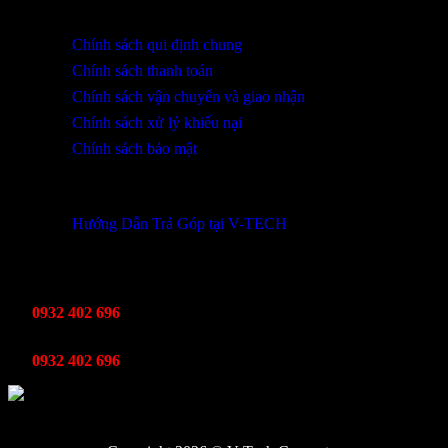
HỖ TRỢ KHÁCH HÀNG
Chính sách qui định chung
Chính sách thanh toán
Chính sách vận chuyển và giao nhận
Chính sách xử lý khiếu nại
Chính sách bảo mật
THÔNG TIN KHUYẾN MÃI
Hướng Dẫn Trả Góp tại V-TECH
TỔNG ĐÀI HỖ TRỢ
Kinh Doanh
0932 402 696
Kỹ thuật bảo hành
0932 402 696