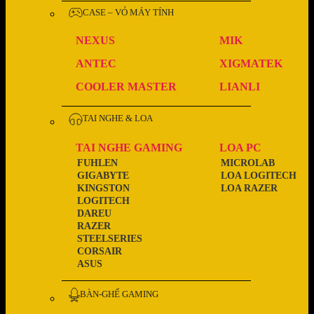
CASE – VỎ MÁY TÍNH
NEXUS
MIK
ANTEC
XIGMATEK
COOLER MASTER
LIANLI
TAI NGHE & LOA
TAI NGHE GAMING
LOA PC
FUHLEN
MICROLAB
GIGABYTE
LOA LOGITECH
KINGSTON
LOA RAZER
LOGITECH
DAREU
RAZER
STEELSERIES
CORSAIR
ASUS
BÀN-GHẾ GAMING