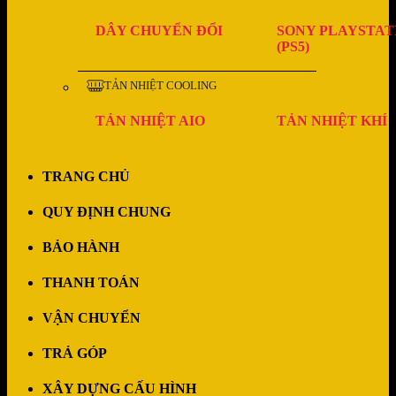
DÂY CHUYỂN ĐỔI
SONY PLAYSTAT
(PS5)
TẢN NHIỆT COOLING
TẢN NHIỆT AIO
TẢN NHIỆT KHÍ
TRANG CHỦ
QUY ĐỊNH CHUNG
BẢO HÀNH
THANH TOÁN
VẬN CHUYỂN
TRẢ GÓP
XÂY DỰNG CẤU HÌNH