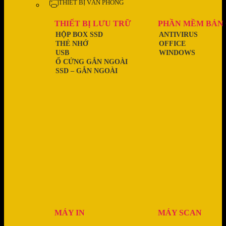
THIẾT BỊ VĂN PHÒNG
THIẾT BỊ LƯU TRỮ
PHẦN MỀM BẢN
HỘP BOX SSD
ANTIVIRUS
THẺ NHỚ
OFFICE
USB
WINDOWS
Ổ CỨNG GẮN NGOÀI
SSD – GẮN NGOÀI
MÁY IN
MÁY SCAN