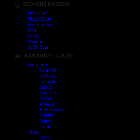
BÀN-GHẾ GAMING
DXRacer
NobleChairs
Bàn Gaming
MSI
E-Dra
Warrior
Anda Seat
BÀN PHÍM + CHUỘT
Bàn phím
Logitech
E-DRA
Leopold
Akko
SteelSeries
Razer
Corsair
Cooler Master
DareU
Ajazz
Fuhlen
Chuột
ATK