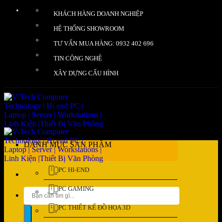
Bỏ
KHÁCH HÀNG DOANH NGHIỆP
qua
nội
HỆ THỐNG SHOWROOM
dung
TƯ VẤN MUA HÀNG: 0932 402 696
TIN CÔNG NGHỆ
XÂY DỰNG CẤU HÌNH
DANH MỤC SẢN PHẨM
PC HI-END
PC GAMING
Tìm
kiếm:
PC THIẾT KẾ ĐỒ HỌA 3D