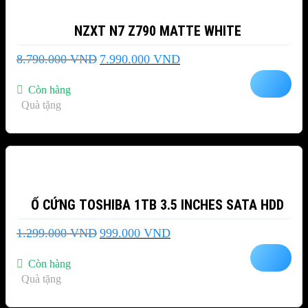
NZXT N7 Z790 MATTE WHITE
Giá
Giá
8.790.000
VND
7.990.000
VND
gốc
hiện
là:
tại
Còn hàng
8.790.000 VND.
là:
Quà tặng
7.990.000 VND.
-23%
Ổ CỨNG TOSHIBA 1TB 3.5 INCHES SATA HDD
Giá
Giá
1.299.000
VND
999.000
VND
gốc
hiện
là:
tại
Còn hàng
1.299.000 VND.
là:
Quà tặng
999.000 VND.