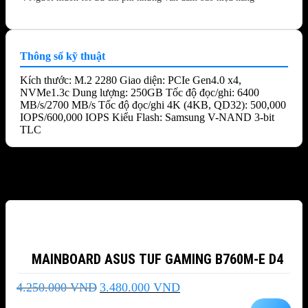
Thông số kỹ thuật
Kích thước: M.2 2280 Giao diện: PCIe Gen4.0 x4,
NVMe1.3c Dung lượng: 250GB Tốc độ đọc/ghi: 6400
MB/s/2700 MB/s Tốc độ đọc/ghi 4K (4KB, QD32): 500,000
IOPS/600,000 IOPS Kiểu Flash: Samsung V-NAND 3-bit
TLC
Sản phẩm tương tự
-18%
MAINBOARD ASUS TUF GAMING B760M-E D4
Giá
Giá
4.250.000
VND
3.480.000
VND
gốc
hiện