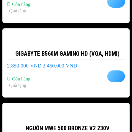
là:
tại
Còn hàng
4.250.000 VND.
là:
Quà tặng
3.480.000 VND.
-14%
GIGABYTE B560M GAMING HD (VGA, HDMI)
Giá
Giá
2.850.000
VND
2.450.000
VND
gốc
hiện
là:
tại
Còn hàng
2.850.000 VND.
là:
Quà tặng
2.450.000 VND.
-8%
NGUỒN MWE 500 BRONZE V2 230V