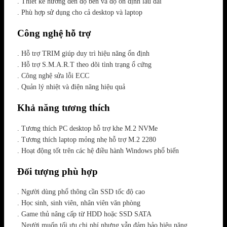
. Thiết kế hướng đến độ bền và độ ổn định lâu dài
. Phù hợp sử dụng cho cả desktop và laptop
Công nghệ hỗ trợ
. Hỗ trợ TRIM giúp duy trì hiệu năng ổn định
. Hỗ trợ S.M.A.R.T theo dõi tình trạng ổ cứng
. Công nghệ sửa lỗi ECC
. Quản lý nhiệt và điện năng hiệu quả
Khả năng tương thích
. Tương thích PC desktop hỗ trợ khe M.2 NVMe
. Tương thích laptop mỏng nhẹ hỗ trợ M.2 2280
. Hoạt động tốt trên các hệ điều hành Windows phổ biến
Đối tượng phù hợp
. Người dùng phổ thông cần SSD tốc độ cao
. Học sinh, sinh viên, nhân viên văn phòng
. Game thủ nâng cấp từ HDD hoặc SSD SATA
. Người muốn tối ưu chi phí nhưng vẫn đảm bảo hiệu năng