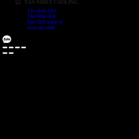
TẢN NHIỆT COOLING
Tản nhiệt AIO
Tản Nhiệt Khí
Fan LED trang trí
Kem tản nhiệt