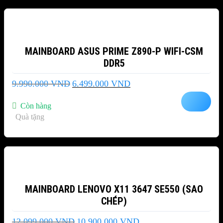
-35%
MAINBOARD ASUS PRIME Z890-P WIFI-CSM
DDR5
Giá
Giá
9.990.000
VND
6.499.000
VND
gốc
hiện
là:
tại
Còn hàng
9.990.000 VND.
là:
Quà tặng
6.499.000 VND.
-10%
MAINBOARD LENOVO X11 3647 SE550 (SAO
CHÉP)
Giá
Giá
12.099.000
VND
10.900.000
VND