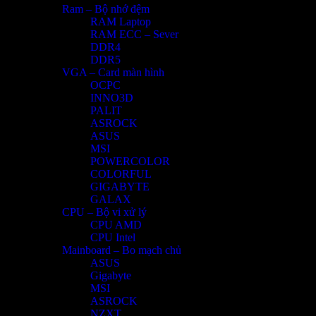
Ram – Bộ nhớ đệm
RAM Laptop
RAM ECC – Sever
DDR4
DDR5
VGA – Card màn hình
OCPC
INNO3D
PALIT
ASROCK
ASUS
MSI
POWERCOLOR
COLORFUL
GIGABYTE
GALAX
CPU – Bộ vi xử lý
CPU AMD
CPU Intel
Mainboard – Bo mạch chủ
ASUS
Gigabyte
MSI
ASROCK
NZXT