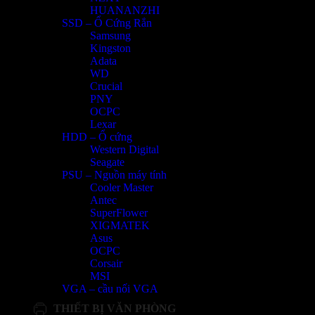
HUANANZHI
SSD – Ổ Cứng Rắn
Samsung
Kingston
Adata
WD
Crucial
PNY
OCPC
Lexar
HDD – Ổ cứng
Western Digital
Seagate
PSU – Nguồn máy tính
Cooler Master
Antec
SuperFlower
XIGMATEK
Asus
OCPC
Corsair
MSI
VGA – cầu nối VGA
THIẾT BỊ VĂN PHÒNG