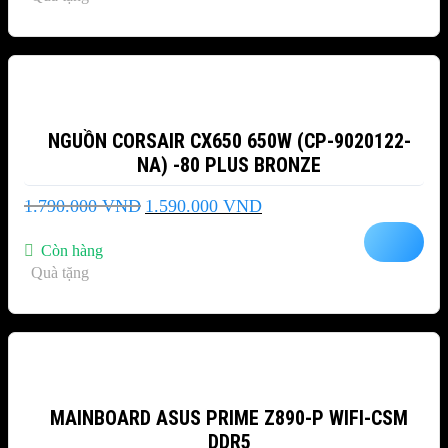
-11%
NGUỒN CORSAIR CX650 650W (CP-9020122-
NA) -80 PLUS BRONZE
Giá
Giá
1.790.000
VND
1.590.000
VND
gốc
hiện
là:
tại
Còn hàng
1.790.000 VND.
là:
Quà tặng
1.590.000 VND.
-35%
MAINBOARD ASUS PRIME Z890-P WIFI-CSM
DDR5