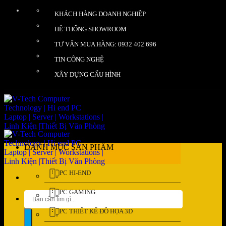
Bỏ
KHÁCH HÀNG DOANH NGHIỆP
qua
nội
HỆ THỐNG SHOWROOM
dung
TƯ VẤN MUA HÀNG: 0932 402 696
TIN CÔNG NGHỆ
XÂY DỰNG CẤU HÌNH
DANH MỤC SẢN PHẨM
PC HI-END
PC GAMING
Tìm
kiếm:
PC THIẾT KẾ ĐỒ HỌA 3D