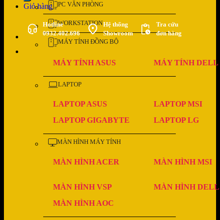
PC VĂN PHÒNG
Giỏ hàng
WORKSTATION
Hotline
Hệ thống
Tra cứu
0932.402.696
Showroom
đơn hàng
MÁY TÍNH ĐỒNG BỘ
MÁY TÍNH ASUS
MÁY TÍNH DELL
LAPTOP
LAPTOP ASUS
LAPTOP MSI
LAPTOP GIGABYTE
LAPTOP LG
MÀN HÌNH MÁY TÍNH
MÀN HÌNH ACER
MÀN HÌNH MSI
MÀN HÌNH VSP
MÀN HÌNH DELL
MÀN HÌNH AOC