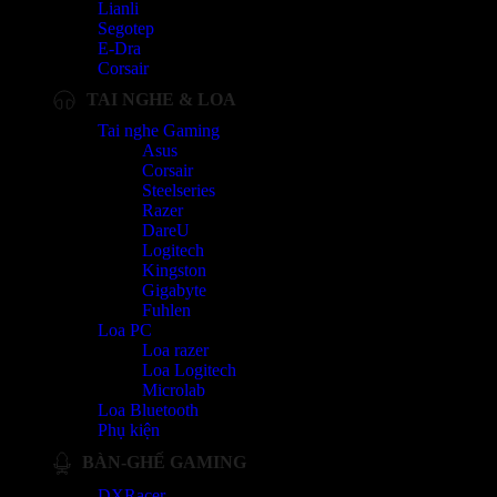
Lianli
Segotep
E-Dra
Corsair
TAI NGHE & LOA
Tai nghe Gaming
Asus
Corsair
Steelseries
Razer
DareU
Logitech
Kingston
Gigabyte
Fuhlen
Loa PC
Loa razer
Loa Logitech
Microlab
Loa Bluetooth
Phụ kiện
BÀN-GHẾ GAMING
DXRacer