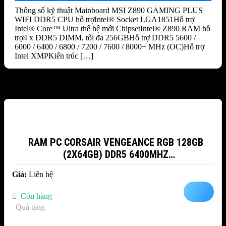
Thông số kỹ thuật Mainboard MSI Z890 GAMING PLUS
WIFI DDR5 CPU hỗ trợIntel® Socket LGA1851Hỗ trợ
Intel® Core™ Ultra thế hệ mới ChipsetIntel® Z890 RAM hỗ
trợ4 x DDR5 DIMM, tối đa 256GBHỗ trợ DDR5 5600 /
6000 / 6400 / 6800 / 7200 / 7600 / 8000+ MHz (OC)Hỗ trợ
Intel XMPKiến trúc […]
Sản phẩm tương tự
RAM PC CORSAIR VENGEANCE RGB 128GB
(2X64GB) DDR5 6400MHZ
(CMH128GX5M2B6400C42)
Giá:
Liên hệ
Còn hàng
Quà tặng