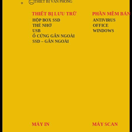
THIẾT BỊ VĂN PHÒNG
THIẾT BỊ LƯU TRỮ
PHẦN MỀM BẢN
HỘP BOX SSD
ANTIVIRUS
THẺ NHỚ
OFFICE
USB
WINDOWS
Ổ CỨNG GẮN NGOÀI
SSD – GẮN NGOÀI
MÁY IN
MÁY SCAN