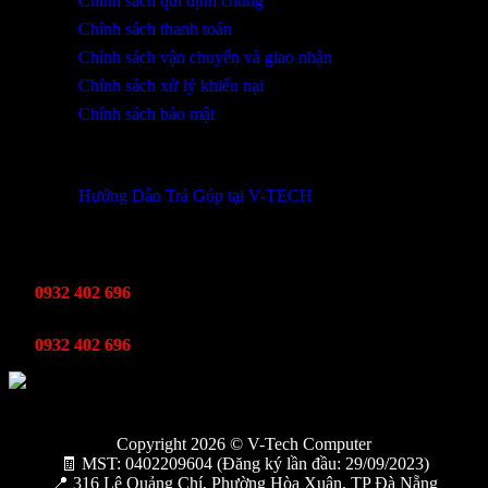
Chính sách qui định chung
Chính sách thanh toán
Chính sách vận chuyển và giao nhận
Chính sách xử lý khiếu nại
Chính sách bảo mật
THÔNG TIN KHUYẾN MÃI
Hướng Dẫn Trả Góp tại V-TECH
TỔNG ĐÀI HỖ TRỢ
Kinh Doanh
0932 402 696
Kỹ thuật bảo hành
0932 402 696
Copyright 2026 © V-Tech Computer
🧾 MST: 0402209604 (Đăng ký lần đầu: 29/09/2023)
📍 316 Lê Quảng Chí, Phường Hòa Xuân, TP Đà Nẵng