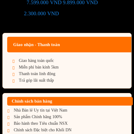
7.599.000
VND
9.899.000
VND
Giá chỉ còn:
-23%
2.300.000
VND
(Tiết kiệm:
)
Giá BiG Sale - Không áp dụng kèm các Khuyến Mãi khác
Giao nhận - Thanh toán
Giao hàng toàn quốc
Miễn phí bán kính 5km
Thanh toán linh động
Trả góp lãi suất thấp
Chính sách bán hàng
Nhà Bán lẻ Uy tín tại Việt Nam
Sản phẩm Chính hãng 100%
Bảo hành theo Tiêu chuẩn NSX
Chính sách Đặc biệt cho Khối DN