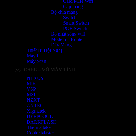
Card PCIe Wifi
Cáp mạng
Bộ chia mạng
Switch
Smart Switch
POE Switch
Bộ phát sóng wifi
Modem – Router
Dây Mạng
Thiết Bị Hội Nghị
Máy In
Máy Scan
CASE – VỎ MÁY TÍNH
NEXUS
MIK
VSP
MSI
NZXT
ANTEC
Xigmatek
DEEPCOOL
DARKFLASH
Thermaltake
Cooler Master