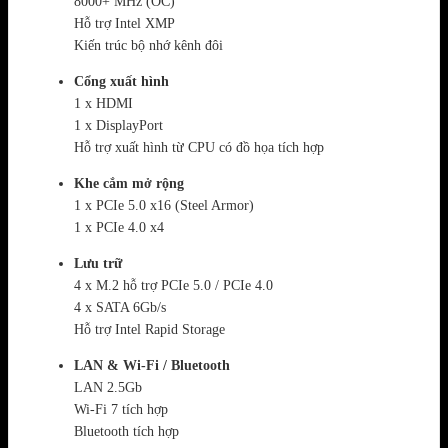
8000+ MHz (OC)
Hỗ trợ Intel XMP
Kiến trúc bộ nhớ kênh đôi
Cổng xuất hình
1 x HDMI
1 x DisplayPort
Hỗ trợ xuất hình từ CPU có đồ họa tích hợp
Khe cắm mở rộng
1 x PCIe 5.0 x16 (Steel Armor)
1 x PCIe 4.0 x4
Lưu trữ
4 x M.2 hỗ trợ PCIe 5.0 / PCIe 4.0
4 x SATA 6Gb/s
Hỗ trợ Intel Rapid Storage
LAN & Wi-Fi / Bluetooth
LAN 2.5Gb
Wi-Fi 7 tích hợp
Bluetooth tích hợp