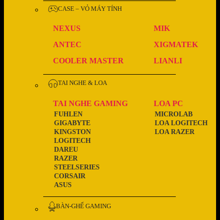
CASE – VỎ MÁY TÍNH
NEXUS
MIK
ANTEC
XIGMATEK
COOLER MASTER
LIANLI
TAI NGHE & LOA
TAI NGHE GAMING
LOA PC
FUHLEN
MICROLAB
GIGABYTE
LOA LOGITECH
KINGSTON
LOA RAZER
LOGITECH
DAREU
RAZER
STEELSERIES
CORSAIR
ASUS
BÀN-GHẾ GAMING