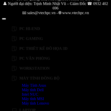
👤 Người đại diện: Trịnh Minh Nhật Vũ – Giám Đốc ☎ 0932 402
696
📧 sales@vtechpc.vn - 🌐 www.vtechpc.vn
PC HI-END
PC GAMING
PC THIẾT KẾ ĐỒ HỌA 3D
PC VĂN PHÒNG
WORKSTATION
MÁY TÍNH ĐỒNG BỘ
Máy Tính Asus
Máy tính Dell
Intel NUC
Máy tính MSI
Máy tính Lenovo
LAPTOP