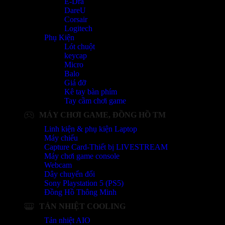
E-Dra
DareU
Corsair
Logitech
Phụ Kiện
Lót chuột
keycap
Micro
Balo
Giá đỡ
Kê tay bàn phím
Tay cầm chơi game
MÁY CHƠI GAME, ĐỒNG HỒ TM
Linh kiện & phụ kiện Laptop
Máy chiếu
Capture Card-Thiết bị LIVESTREAM
Máy chơi game console
Webcam
Dây chuyển đổi
Sony Playstation 5 (PS5)
Đồng Hồ Thông Minh
TẢN NHIỆT COOLING
Tản nhiệt AIO