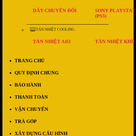
DÂY CHUYỂN ĐỔI
SONY PLAYSTAT
(PS5)
TẢN NHIỆT COOLING
TẢN NHIỆT AIO
TẢN NHIỆT KHÍ
TRANG CHỦ
QUY ĐỊNH CHUNG
BẢO HÀNH
THANH TOÁN
VẬN CHUYỂN
TRẢ GÓP
XÂY DỰNG CẤU HÌNH