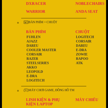
DXRACER
NOBLECHAIRS
WARRIOR
ANDA SEAT
BÀN PHÍM + CHUỘT
BÀN PHÍM
CHUỘT
FUHLEN
LOGITECH
AJAZZ
CORSAIR
DAREU
DAREU
COOLER MASTER
E-DRA
CORSAIR
ZOWIE
RAZER
RAPOO
STEELSERIES
ATK
AKKO
LEOPOLD
E-DRA
LOGITECH
MÁY CHƠI GAME, ĐỒNG HỒ TM
LINH KIỆN & PHỤ
MÁY CHIẾU
KIỆN LAPTOP