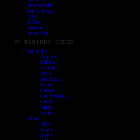
NobleChairs
Bàn Gaming
MSI
E-Dra
Warrior
Anda Seat
BÀN PHÍM + CHUỘT
Bàn phím
Logitech
E-DRA
Leopold
Akko
SteelSeries
Razer
Corsair
Cooler Master
DareU
Ajazz
Fuhlen
Chuột
ATK
Rapoo
Zowie