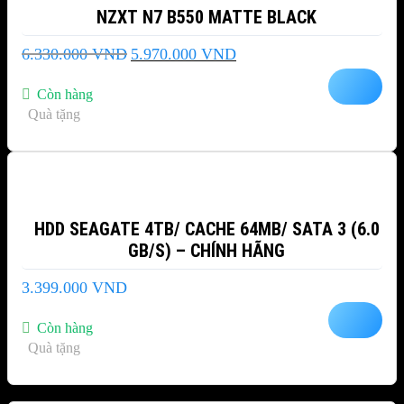
NZXT N7 B550 MATTE BLACK
Giá
Giá
6.330.000
VND
5.970.000
VND
gốc
hiện
là:
tại
Còn hàng
6.330.000 VND.
là:
Quà tặng
5.970.000 VND.
HDD SEAGATE 4TB/ CACHE 64MB/ SATA 3 (6.0
GB/S) – CHÍNH HÃNG
3.399.000
VND
Còn hàng
Quà tặng
-8%