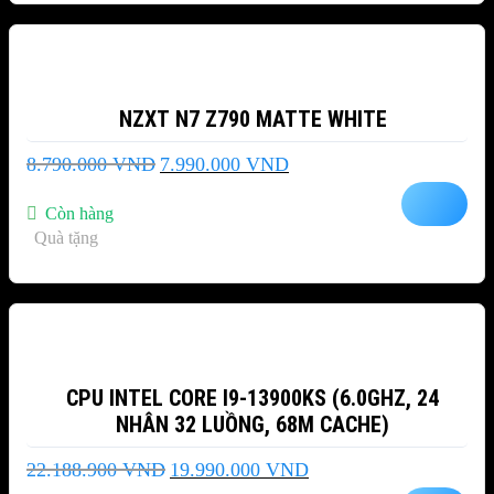
-9%
NZXT N7 Z790 MATTE WHITE
Giá
Giá
8.790.000
VND
7.990.000
VND
gốc
hiện
là:
tại
Còn hàng
8.790.000 VND.
là:
Quà tặng
7.990.000 VND.
-10%
CPU INTEL CORE I9-13900KS (6.0GHZ, 24
NHÂN 32 LUỒNG, 68M CACHE)
Giá
Giá
22.188.900
VND
19.990.000
VND
gốc
hiện