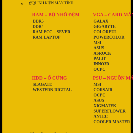
LINH KIỆN MÁY TÍNH
RAM – BỘ NHỚ ĐỆM
VGA – CARD MÀ
DDR5
GALAX
DDR4
GIGABYTE
RAM ECC – SEVER
COLORFUL
RAM LAPTOP
POWERCOLOR
MSI
ASUS
ASROCK
PALIT
INNO3D
OCPC
HDD – Ổ CỨNG
PSU – NGUỒN M
SEAGATE
MSI
WESTERN DIGITAL
CORSAIR
OCPC
ASUS
XIGMATEK
SUPERFLOWER
ANTEC
COOLER MASTER