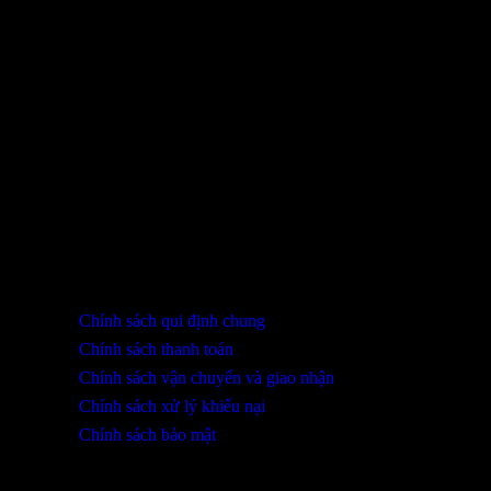
Sản phẩm đã xem
Bạn chưa xem sản phẩm nào.
THÔNG TIN LIÊN HỆ
SHOWROOM ĐÀ NẴNG
316 Lê Quảng Chí, Phường Hòa Xuân, TP Đà Nẵng
0932 402 696 / 039.333.9969
HỖ TRỢ KHÁCH HÀNG
Chính sách qui định chung
Chính sách thanh toán
Chính sách vận chuyển và giao nhận
Chính sách xử lý khiếu nại
Chính sách bảo mật
THÔNG TIN KHUYẾN MÃI