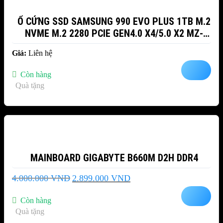
Ổ CỨNG SSD SAMSUNG 990 EVO PLUS 1TB M.2
NVME M.2 2280 PCIE GEN4.0 X4/5.0 X2 MZ-
V9S1T0BW
Giá:
Liên hệ
Còn hàng
Quà tặng
-28%
MAINBOARD GIGABYTE B660M D2H DDR4
Giá
Giá
4.000.000
VND
2.899.000
VND
gốc
hiện
là:
tại
Còn hàng
4.000.000 VND.
là:
Quà tặng
2.899.000 VND.