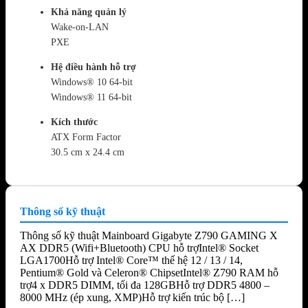
Khả năng quản lý
Wake‑on‑LAN
PXE
Hệ điều hành hỗ trợ
Windows® 10 64‑bit
Windows® 11 64‑bit
Kích thước
ATX Form Factor
30.5 cm x 24.4 cm
Thông số kỹ thuật
Thông số kỹ thuật Mainboard Gigabyte Z790 GAMING X
AX DDR5 (Wifi+Bluetooth) CPU hỗ trợIntel® Socket
LGA1700Hỗ trợ Intel® Core™ thế hệ 12 / 13 / 14,
Pentium® Gold và Celeron® ChipsetIntel® Z790 RAM hỗ
trợ4 x DDR5 DIMM, tối đa 128GBHỗ trợ DDR5 4800 –
8000 MHz (ép xung, XMP)Hỗ trợ kiến trúc bộ […]