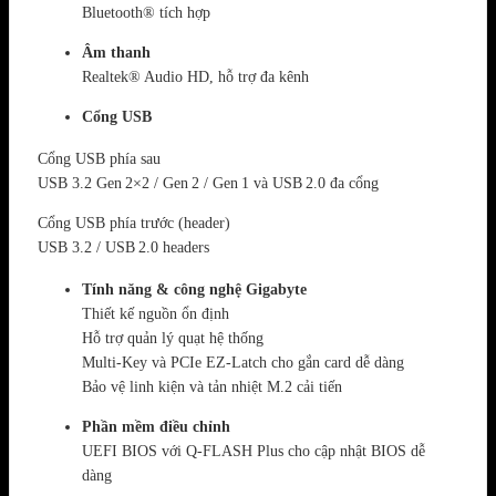
Bluetooth® tích hợp
Âm thanh
Realtek® Audio HD, hỗ trợ đa kênh
Cổng USB
Cổng USB phía sau
USB 3.2 Gen 2×2 / Gen 2 / Gen 1 và USB 2.0 đa cổng
Cổng USB phía trước (header)
USB 3.2 / USB 2.0 headers
Tính năng & công nghệ Gigabyte
Thiết kế nguồn ổn định
Hỗ trợ quản lý quạt hệ thống
Multi‑Key và PCIe EZ‑Latch cho gắn card dễ dàng
Bảo vệ linh kiện và tản nhiệt M.2 cải tiến
Phần mềm điều chỉnh
UEFI BIOS với Q‑FLASH Plus cho cập nhật BIOS dễ
dàng