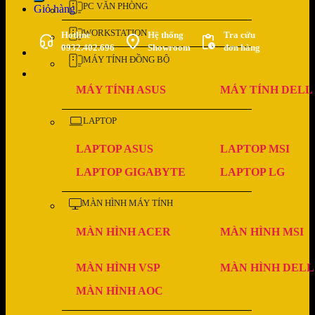
PC VĂN PHÒNG
Giỏ hàng
WORKSTATION
Hotline
Hệ thống
Tra cứu
0932.402.696
Showroom
đơn hàng
MÁY TÍNH ĐỒNG BỘ
MÁY TÍNH ASUS
MÁY TÍNH DELL
LAPTOP
LAPTOP ASUS
LAPTOP MSI
LAPTOP GIGABYTE
LAPTOP LG
MÀN HÌNH MÁY TÍNH
MÀN HÌNH ACER
MÀN HÌNH MSI
MÀN HÌNH VSP
MÀN HÌNH DELL
MÀN HÌNH AOC