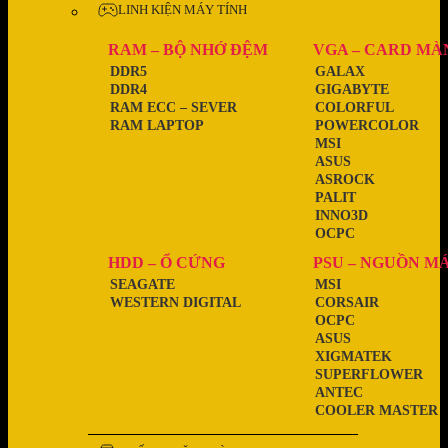
LINH KIỆN MÁY TÍNH
RAM – BỘ NHỚ ĐỆM
VGA – CARD MÀ
DDR5
GALAX
DDR4
GIGABYTE
RAM ECC – SEVER
COLORFUL
RAM LAPTOP
POWERCOLOR
MSI
ASUS
ASROCK
PALIT
INNO3D
OCPC
HDD – Ổ CỨNG
PSU – NGUỒN M
SEAGATE
MSI
WESTERN DIGITAL
CORSAIR
OCPC
ASUS
XIGMATEK
SUPERFLOWER
ANTEC
COOLER MASTER