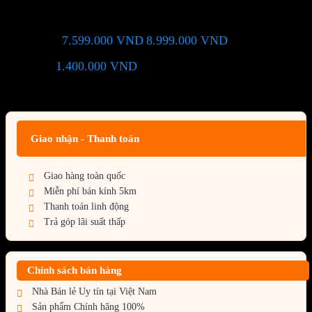
(Wifi+Bluetooth)
7.599.000
VND
8.999.000
VND
Giá chỉ còn:
-16%
1.400.000
VND
(Tiết kiệm:
)
Giá BiG Sale - Không áp dụng kèm các Khuyến Mãi khác
Giao nhận - Thanh toán
Giao hàng toàn quốc
Miễn phí bán kính 5km
Thanh toán linh động
Trả góp lãi suất thấp
Chính sách bán hàng
Nhà Bán lẻ Uy tín tại Việt Nam
Sản phẩm Chính hãng 100%