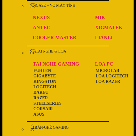
CASE – VỎ MÁY TÍNH
NEXUS
MIK
ANTEC
XIGMATEK
COOLER MASTER
LIANLI
TAI NGHE & LOA
TAI NGHE GAMING
LOA PC
FUHLEN
MICROLAB
GIGABYTE
LOA LOGITECH
KINGSTON
LOA RAZER
LOGITECH
DAREU
RAZER
STEELSERIES
CORSAIR
ASUS
BÀN-GHẾ GAMING