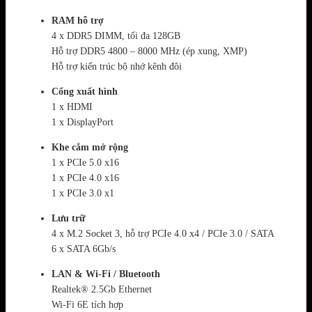
RAM hỗ trợ
4 x DDR5 DIMM, tối đa 128GB
Hỗ trợ DDR5 4800 – 8000 MHz (ép xung, XMP)
Hỗ trợ kiến trúc bộ nhớ kênh đôi
Cổng xuất hình
1 x HDMI
1 x DisplayPort
Khe cắm mở rộng
1 x PCIe 5.0 x16
1 x PCIe 4.0 x16
1 x PCIe 3.0 x1
Lưu trữ
4 x M.2 Socket 3, hỗ trợ PCIe 4.0 x4 / PCIe 3.0 / SATA
6 x SATA 6Gb/s
LAN & Wi‑Fi / Bluetooth
Realtek® 2.5Gb Ethernet
Wi‑Fi 6E tích hợp