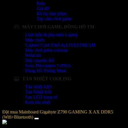
Balo
Giá đỡ
Kê tay bàn phím
Tay cầm chơi game
MÁY CHƠI GAME, ĐỒNG HỒ TM
Linh kiện & phụ kiện Laptop
Máy chiếu
Capture Card-Thiết bị LIVESTREAM
Máy chơi game console
Webcam
Dây chuyển đổi
Sony Playstation 5 (PS5)
Đồng Hồ Thông Minh
TẢN NHIỆT COOLING
Tản nhiệt AIO
Tản Nhiệt Khí
Fan LED trang trí
Kem tản nhiệt
Đặt mua Mainboard Gigabyte Z790 GAMING X AX DDR5
(Wifi+Bluetooth)