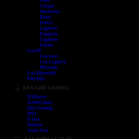
Asus
Corsair
Steelseries
Razer
DareU
Logitech
Kingston
Gigabyte
Fuhlen
Loa PC
Loa razer
Loa Logitech
Microlab
Loa Bluetooth
Phụ kiện
BÀN-GHẾ GAMING
DXRacer
NobleChairs
Bàn Gaming
MSI
E-Dra
Warrior
Anda Seat
BÀN PHÍM + CHUỘT