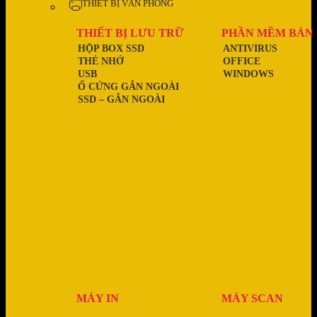
THIẾT BỊ VĂN PHÒNG
THIẾT BỊ LƯU TRỮ
PHẦN MỀM BẢN
HỘP BOX SSD
ANTIVIRUS
THẺ NHỚ
OFFICE
USB
WINDOWS
Ổ CỨNG GẮN NGOÀI
SSD – GẮN NGOÀI
MÁY IN
MÁY SCAN