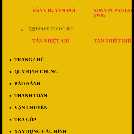
DÂY CHUYỂN ĐỔI
SONY PLAYSTAT
(PS5)
TẢN NHIỆT COOLING
TẢN NHIỆT AIO
TẢN NHIỆT KHÍ
TRANG CHỦ
QUY ĐỊNH CHUNG
BẢO HÀNH
THANH TOÁN
VẬN CHUYỂN
TRẢ GÓP
XÂY DỰNG CẤU HÌNH