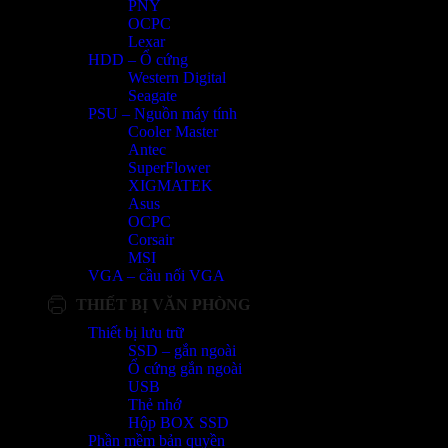
PNY
OCPC
Lexar
HDD – Ổ cứng
Western Digital
Seagate
PSU – Nguồn máy tính
Cooler Master
Antec
SuperFlower
XIGMATEK
Asus
OCPC
Corsair
MSI
VGA – cầu nối VGA
THIẾT BỊ VĂN PHÒNG
Thiết bị lưu trữ
SSD – gắn ngoài
Ổ cứng gắn ngoài
USB
Thẻ nhớ
Hộp BOX SSD
Phần mềm bản quyền