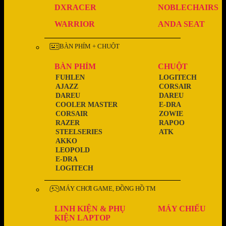
DXRACER
NOBLECHAIRS
WARRIOR
ANDA SEAT
BÀN PHÍM + CHUỘT
BÀN PHÍM
CHUỘT
FUHLEN
LOGITECH
AJAZZ
CORSAIR
DAREU
DAREU
COOLER MASTER
E-DRA
CORSAIR
ZOWIE
RAZER
RAPOO
STEELSERIES
ATK
AKKO
LEOPOLD
E-DRA
LOGITECH
MÁY CHƠI GAME, ĐỒNG HỒ TM
LINH KIỆN & PHỤ
MÁY CHIẾU
KIỆN LAPTOP