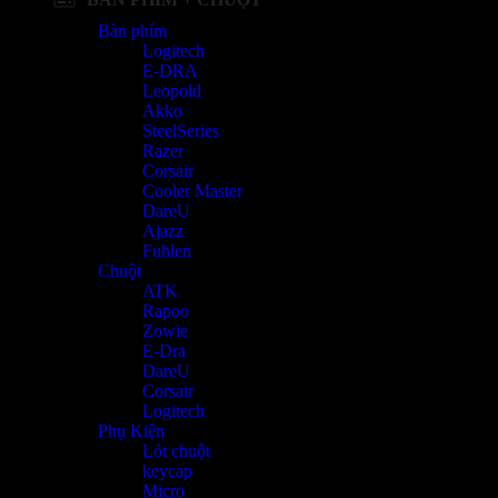
Bàn phím
Logitech
E-DRA
Leopold
Akko
SteelSeries
Razer
Corsair
Cooler Master
DareU
Ajazz
Fuhlen
Chuột
ATK
Rapoo
Zowie
E-Dra
DareU
Corsair
Logitech
Phụ Kiện
Lót chuột
keycap
Micro