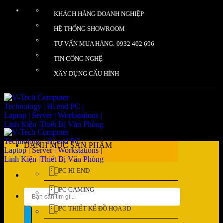
Bỏ
KHÁCH HÀNG DOANH NGHIỆP
qua
nội
HỆ THỐNG SHOWROOM
dung
TƯ VẤN MUA HÀNG: 0932 402 696
TIN CÔNG NGHỆ
XÂY DỰNG CẤU HÌNH
DANH MỤC SẢN PHẨM
PC HI-END
PC GAMING
Tìm
kiếm:
PC THIẾT KẾ ĐỒ HỌA 3D