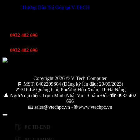
Hướng Dẫn Trả Góp tại V-TECH
TỔNG ĐÀI HỖ TRỢ
Kinh Doanh
0932 402 696
Kỹ thuật bảo hành
0932 402 696
Copyright 2026 © V-Tech Computer
🧾 MST: 0402209604 (Đăng ký lần đầu: 29/09/2023)
📍 316 Lê Quảng Chí, Phường Hòa Xuân, TP Đà Nẵng
👤 Người đại diện: Trịnh Minh Nhật Vũ – Giám Đốc ☎ 0932 402
696
📧 sales@vtechpc.vn - 🌐 www.vtechpc.vn
PC HI-END
PC GAMING