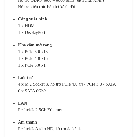
Hỗ trợ DDR5 4800 – 8000 MHz (ép xung, XMP)
Hỗ trợ kiến trúc bộ nhớ kênh đôi
Cổng xuất hình
1 x HDMI
1 x DisplayPort
Khe cắm mở rộng
1 x PCIe 5.0 x16
1 x PCIe 4.0 x16
1 x PCIe 3.0 x1
Lưu trữ
4 x M.2 Socket 3, hỗ trợ PCIe 4.0 x4 / PCIe 3.0 / SATA
6 x SATA 6Gb/s
LAN
Realtek® 2.5Gb Ethernet
Âm thanh
Realtek® Audio HD, hỗ trợ đa kênh