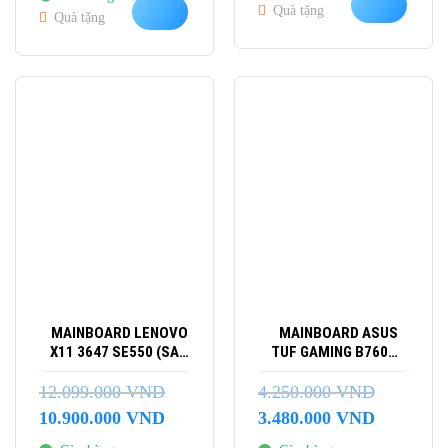
Quà tặng
Quà tặng
-10%
-18%
MAINBOARD LENOVO
MAINBOARD ASUS
X11 3647 SE550 (SAO
TUF GAMING B760M-
CHÉP)
E D4
12.099.000
VND
4.250.000
VND
Giá
Giá
Giá
Giá
10.900.000
VND
3.480.000
VND
gốc
hiện
gốc
hiện