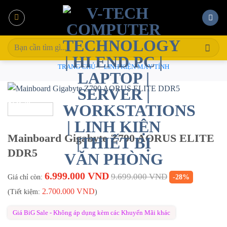
Bỏ
qua
nội
Tìm
dung
kiếm:
TRANG CHỦ
/
LINH KIỆN MÁY TÍNH
-28%
Mainboard Gigabyte Z790 AORUS ELITE​
DDR5
6.999.000
VND
9.699.000
VND
Giá chỉ còn:
-28%
2.700.000
VND
(Tiết kiệm:
)
Giá BiG Sale - Không áp dụng kèm các Khuyến Mãi khác