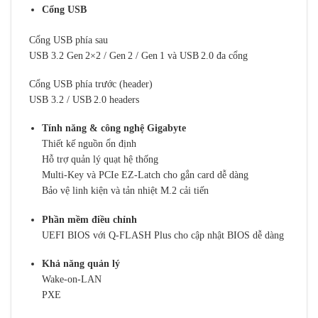
Cổng USB
Cổng USB phía sau
USB 3.2 Gen 2×2 / Gen 2 / Gen 1 và USB 2.0 đa cổng
Cổng USB phía trước (header)
USB 3.2 / USB 2.0 headers
Tính năng & công nghệ Gigabyte
Thiết kế nguồn ổn định
Hỗ trợ quản lý quạt hệ thống
Multi‑Key và PCIe EZ‑Latch cho gắn card dễ dàng
Bảo vệ linh kiện và tản nhiệt M.2 cải tiến
Phần mềm điều chỉnh
UEFI BIOS với Q‑FLASH Plus cho cập nhật BIOS dễ dàng
Khả năng quản lý
Wake‑on‑LAN
PXE