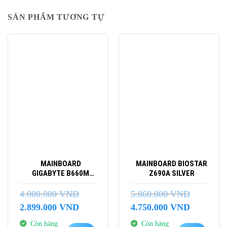
SẢN PHẨM TƯƠNG TỰ
-28%
-19%
MAINBOARD
MAINBOARD BIOSTAR
GIGABYTE B660M
Z690A SILVER
D2H DDR4
4.000.000
VND
5.860.000
VND
Giá
Giá
Giá
Giá
2.899.000
VND
4.750.000
VND
gốc
hiện
gốc
hiện
Còn hàng
Còn hàng
là:
tại
là:
tại