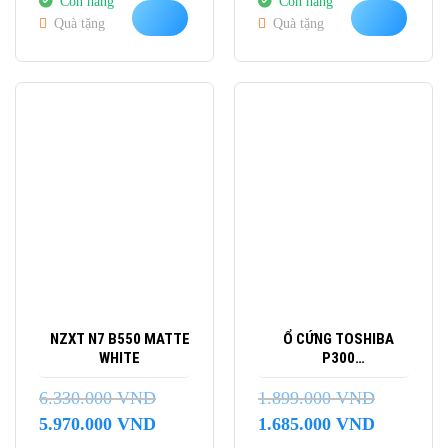
Còn hàng
Còn hàng
là:
tại
là:
tại
Quà tặng
Quà tặng
12.099.000 VND.
là:
5.500.000 VND.
là:
10.900.000 VND.
5.099.000 
-6%
-11%
NZXT N7 B550 MATTE
Ổ CỨNG TOSHIBA
WHITE
P300
HDWD110UZSVA 1TB
(3.5INCH/ 7200RPM/
6.330.000
VND
1.899.000
VND
64MB/ SATA3)
Giá
Giá
Giá
Giá
5.970.000
VND
1.685.000
VND
gốc
hiện
gốc
hiện