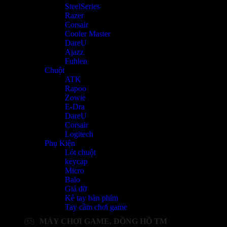
SteelSeries
Razer
Corsair
Cooler Master
DareU
Ajazz
Fuhlen
Chuột
ATK
Rapoo
Zowie
E-Dra
DareU
Corsair
Logitech
Phụ Kiện
Lót chuột
keycap
Micro
Balo
Giá đỡ
Kê tay bàn phím
Tay cầm chơi game
MÁY CHƠI GAME, ĐỒNG HỒ TM