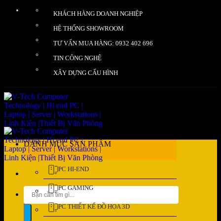
Bỏ
KHÁCH HÀNG DOANH NGHIỆP
qua
nội
HỆ THỐNG SHOWROOM
dung
TƯ VẤN MUA HÀNG: 0932 402 696
TIN CÔNG NGHỆ
XÂY DỰNG CẤU HÌNH
DANH MỤC SẢN PHẨM
PC HI-END
PC GAMING
Tìm
kiếm:
PC THIẾT KẾ ĐỒ HỌA 3D