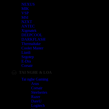
NEXUS
MIK
VSP
MSI
NZXT
ANTEC
Xigmatek
DEEPCOOL
DARKFLASH
Thermaltake
Cooler Master
Lianli
Segotep
E-Dra
Corsair
TAI NGHE & LOA
Tai nghe Gaming
Asus
Corsair
Steelseries
Razer
DareU
Logitech