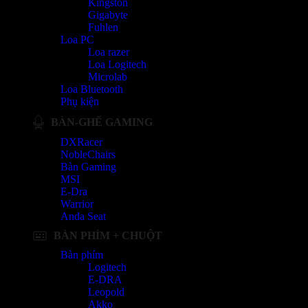
Kingston
Gigabyte
Fuhlen
Loa PC
Loa razer
Loa Logitech
Microlab
Loa Bluetooth
Phụ kiện
BÀN-GHẾ GAMING
DXRacer
NobleChairs
Bàn Gaming
MSI
E-Dra
Warrior
Anda Seat
BÀN PHÍM + CHUỘT
Bàn phím
Logitech
E-DRA
Leopold
Akko