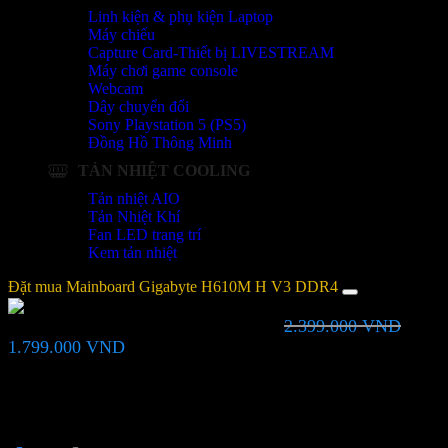
Linh kiện & phụ kiện Laptop
Máy chiếu
Capture Card-Thiết bị LIVESTREAM
Máy chơi game console
Webcam
Dây chuyển đổi
Sony Playstation 5 (PS5)
Đồng Hồ Thông Minh
TẢN NHIỆT COOLING
Tản nhiệt AIO
Tản Nhiệt Khí
Fan LED trang trí
Kem tản nhiệt
Đặt mua Mainboard Gigabyte H610M H V3 DDR4
2.399.000
VND
Mainboard Gigabyte H610M H V3 DDR4
Giá
Giá
1.799.000
VND
gốc
hiện
là:
tại
Bạn vui lòng nhập đúng số điện thoại để chúng tôi sẽ gọi xác nhận
2.399.000 VND.
là:
đơn hàng trước khi giao hàng. Xin cảm ơn!
1.799.000 VND.
Thông tin người mua