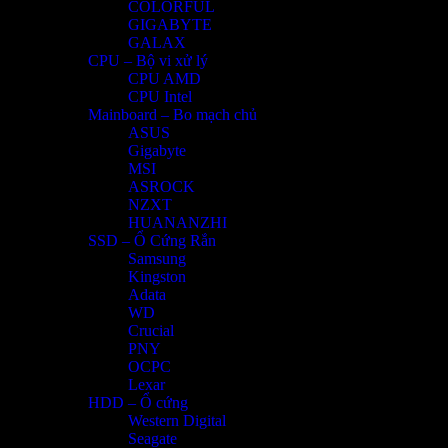
COLORFUL
GIGABYTE
GALAX
CPU – Bộ vi xử lý
CPU AMD
CPU Intel
Mainboard – Bo mạch chủ
ASUS
Gigabyte
MSI
ASROCK
NZXT
HUANANZHI
SSD – Ổ Cứng Rắn
Samsung
Kingston
Adata
WD
Crucial
PNY
OCPC
Lexar
HDD – Ổ cứng
Western Digital
Seagate