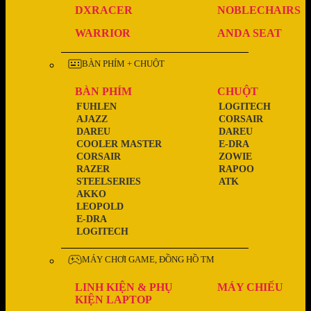
DXRACER
NOBLECHAIRS
WARRIOR
ANDA SEAT
BÀN PHÍM + CHUỘT
BÀN PHÍM
CHUỘT
FUHLEN
LOGITECH
AJAZZ
CORSAIR
DAREU
DAREU
COOLER MASTER
E-DRA
CORSAIR
ZOWIE
RAZER
RAPOO
STEELSERIES
ATK
AKKO
LEOPOLD
E-DRA
LOGITECH
MÁY CHƠI GAME, ĐỒNG HỒ TM
LINH KIỆN & PHỤ
MÁY CHIẾU
KIỆN LAPTOP