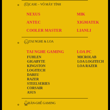
CASE – VỎ MÁY TÍNH
NEXUS
MIK
ANTEC
XIGMATEK
COOLER MASTER
LIANLI
TAI NGHE & LOA
TAI NGHE GAMING
LOA PC
FUHLEN
MICROLAB
GIGABYTE
LOA LOGITECH
KINGSTON
LOA RAZER
LOGITECH
DAREU
RAZER
STEELSERIES
CORSAIR
ASUS
BÀN-GHẾ GAMING