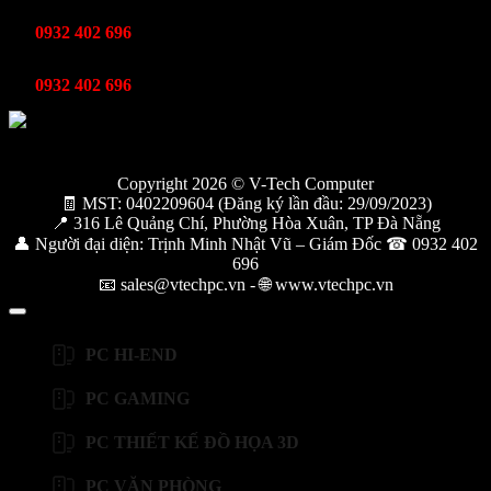
Kinh Doanh
0932 402 696
Kỹ thuật bảo hành
0932 402 696
Copyright 2026 © V-Tech Computer
🧾 MST: 0402209604 (Đăng ký lần đầu: 29/09/2023)
📍 316 Lê Quảng Chí, Phường Hòa Xuân, TP Đà Nẵng
👤 Người đại diện: Trịnh Minh Nhật Vũ – Giám Đốc ☎ 0932 402
696
📧 sales@vtechpc.vn - 🌐 www.vtechpc.vn
PC HI-END
PC GAMING
PC THIẾT KẾ ĐỒ HỌA 3D
PC VĂN PHÒNG