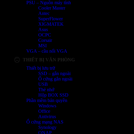
PSU – Nguồn máy tính
Cooler Master
Antec
SuperFlower
XIGMATEK
Asus
OCPC
Corsair
MSI
VGA – cầu nối VGA
THIẾT BỊ VĂN PHÒNG
Thiết bị lưu trữ
SSD – gắn ngoài
Ổ cứng gắn ngoài
USB
Thẻ nhớ
Hộp BOX SSD
Phần mềm bản quyền
Windows
Office
Antivirus
Ổ cứng mạng NAS
Synology
QNAP