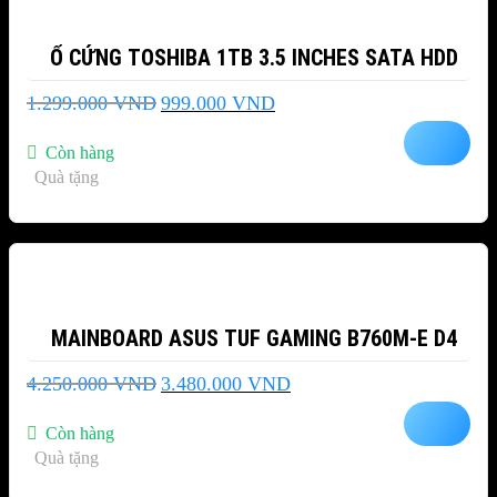
Ổ CỨNG TOSHIBA 1TB 3.5 INCHES SATA HDD
Giá
Giá
1.299.000
VND
999.000
VND
gốc
hiện
là:
tại
Còn hàng
1.299.000 VND.
là:
Quà tặng
999.000 VND.
-18%
MAINBOARD ASUS TUF GAMING B760M-E D4
Giá
Giá
4.250.000
VND
3.480.000
VND
gốc
hiện
là:
tại
Còn hàng
4.250.000 VND.
là:
Quà tặng
3.480.000 VND.