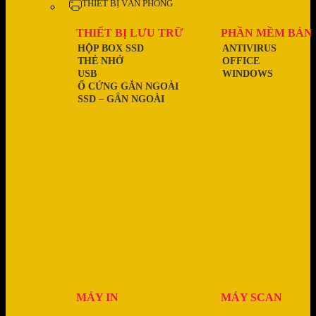
THIẾT BỊ VĂN PHÒNG
THIẾT BỊ LƯU TRỮ
PHẦN MỀM BẢN
HỘP BOX SSD
ANTIVIRUS
THẺ NHỚ
OFFICE
USB
WINDOWS
Ổ CỨNG GẮN NGOÀI
SSD – GẮN NGOÀI
MÁY IN
MÁY SCAN