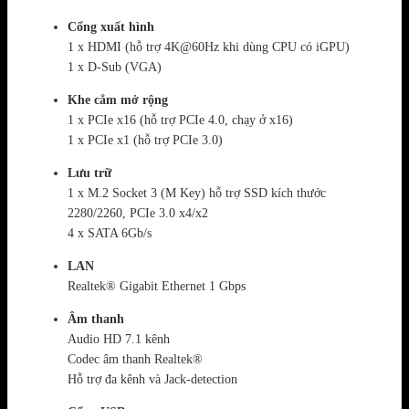
Cổng xuất hình
1 x HDMI (hỗ trợ 4K@60Hz khi dùng CPU có iGPU)
1 x D-Sub (VGA)
Khe cắm mở rộng
1 x PCIe x16 (hỗ trợ PCIe 4.0, chạy ở x16)
1 x PCIe x1 (hỗ trợ PCIe 3.0)
Lưu trữ
1 x M.2 Socket 3 (M Key) hỗ trợ SSD kích thước
2280/2260, PCIe 3.0 x4/x2
4 x SATA 6Gb/s
LAN
Realtek® Gigabit Ethernet 1 Gbps
Âm thanh
Audio HD 7.1 kênh
Codec âm thanh Realtek®
Hỗ trợ đa kênh và Jack-detection