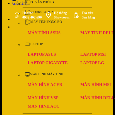
PC VĂN PHÒNG
Giỏ hàng
WORKSTATION
Hotline
Hệ thống
Tra cứu
0932.402.696
Showroom
đơn hàng
MÁY TÍNH ĐỒNG BỘ
MÁY TÍNH ASUS
MÁY TÍNH DELL
LAPTOP
LAPTOP ASUS
LAPTOP MSI
LAPTOP GIGABYTE
LAPTOP LG
MÀN HÌNH MÁY TÍNH
MÀN HÌNH ACER
MÀN HÌNH MSI
MÀN HÌNH VSP
MÀN HÌNH DELL
MÀN HÌNH AOC