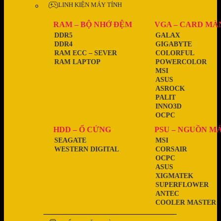
LINH KIỆN MÁY TÍNH
RAM – BỘ NHỚ ĐỆM
VGA – CARD MÀ
DDR5
GALAX
DDR4
GIGABYTE
RAM ECC – SEVER
COLORFUL
RAM LAPTOP
POWERCOLOR
MSI
ASUS
ASROCK
PALIT
INNO3D
OCPC
HDD – Ổ CỨNG
PSU – NGUỒN M
SEAGATE
MSI
WESTERN DIGITAL
CORSAIR
OCPC
ASUS
XIGMATEK
SUPERFLOWER
ANTEC
COOLER MASTER