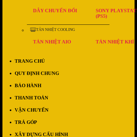
DÂY CHUYỂN ĐỔI
SONY PLAYSTAT
(PS5)
TẢN NHIỆT COOLING
TẢN NHIỆT AIO
TẢN NHIỆT KHÍ
TRANG CHỦ
QUY ĐỊNH CHUNG
BẢO HÀNH
THANH TOÁN
VẬN CHUYỂN
TRẢ GÓP
XÂY DỰNG CẤU HÌNH