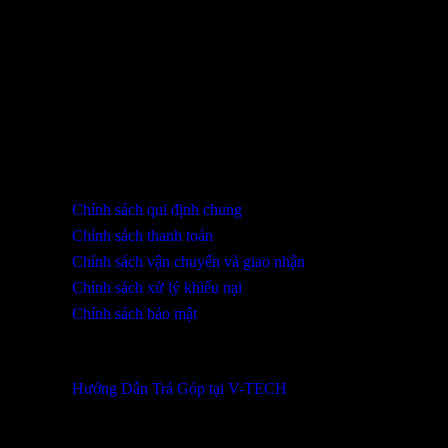
THÔNG TIN LIÊN HỆ
SHOWROOM ĐÀ NẴNG
316 Lê Quảng Chí, Phường Hòa Xuân, TP Đà Nẵng
0932 402 696 / 039.333.9969
HỖ TRỢ KHÁCH HÀNG
Chính sách qui định chung
Chính sách thanh toán
Chính sách vận chuyển và giao nhận
Chính sách xử lý khiếu nại
Chính sách bảo mật
THÔNG TIN KHUYẾN MÃI
Hướng Dẫn Trả Góp tại V-TECH
TỔNG ĐÀI HỖ TRỢ