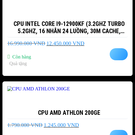
CPU INTEL CORE I9-12900KF (3.2GHZ TURBO
5.2GHZ, 16 NHÂN 24 LUỒNG, 30M CACHE,
ALDER LAKE)
Giá
Giá
16.990.000
VND
12.450.000
VND
gốc
hiện
là:
tại
Còn hàng
16.990.000 VND.
là:
Quà tặng
12.450.000 VND.
-30%
CPU AMD ATHLON 200GE
Giá
Giá
1.790.000
VND
1.245.000
VND
gốc
hiện