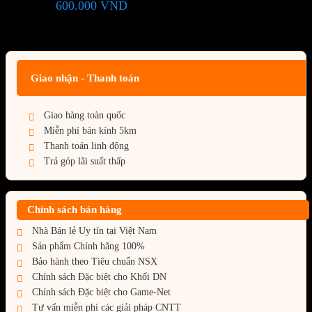
600.000
VND
(Tiết kiệm:
)
Giá BiG Sale - Không áp dụng kèm các Khuyến Mãi khác
Giao nhận - Thanh toán
Giao hàng toàn quốc
Miễn phí bán kính 5km
Thanh toán linh động
Trả góp lãi suất thấp
Chính sách bán hàng
Nhà Bán lẻ Uy tín tại Việt Nam
Sản phẩm Chính hãng 100%
Bảo hành theo Tiêu chuẩn NSX
Chính sách Đặc biệt cho Khối DN
Chính sách Đặc biệt cho Game-Net
Tư vấn miễn phí các giải pháp CNTT