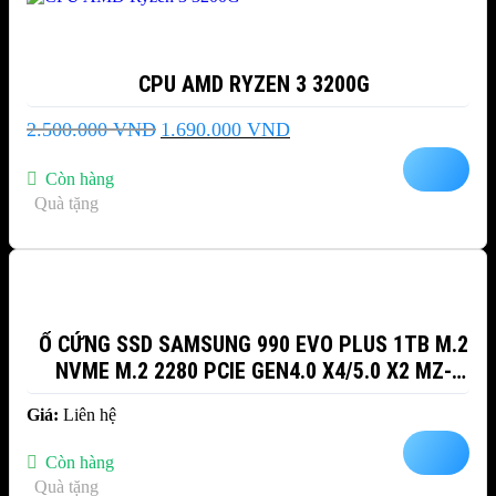
CPU AMD RYZEN 3 3200G
Giá
Giá
2.500.000
VND
1.690.000
VND
gốc
hiện
là:
tại
Còn hàng
2.500.000 VND.
là:
Quà tặng
1.690.000 VND.
Ổ CỨNG SSD SAMSUNG 990 EVO PLUS 1TB M.2
NVME M.2 2280 PCIE GEN4.0 X4/5.0 X2 MZ-
V9S1T0BW
Giá:
Liên hệ
Còn hàng
Quà tặng