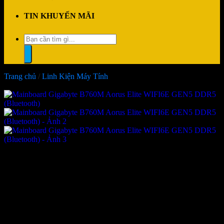
TIN KHUYẾN MÃI
Tìm
kiếm:
Trang chủ
/
Linh Kiện Máy Tính
-10%
Mainboard Gigabyte B760M
Aorus Elite WIFI6E GEN5