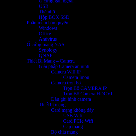
Ổ cứng gắn ngoài
USB
Thẻ nhớ
Hộp BOX SSD
Phần mềm bản quyền
Windows
Office
Antivirus
Ổ cứng mạng NAS
Synology
QNAP
Thiết Bị Mạng – Camera
Giải pháp Camera an ninh
Camera Wifi IP
Camera Imou
Camera trọn bộ
Trọn Bộ CAMERA IP
Trọn Bộ Camera HDCVI
Đầu ghi hình camera
Thiết bị mạng
Card mạng không dây
USB Wifi
Card PCIe Wifi
Cáp mạng
Bộ chia mạng