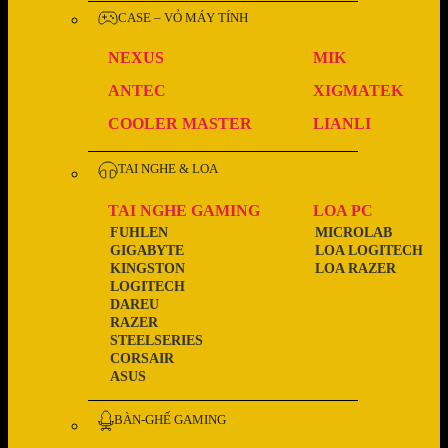
CASE – VỎ MÁY TÍNH
NEXUS
MIK
ANTEC
XIGMATEK
COOLER MASTER
LIANLI
TAI NGHE & LOA
TAI NGHE GAMING
LOA PC
FUHLEN
MICROLAB
GIGABYTE
LOA LOGITECH
KINGSTON
LOA RAZER
LOGITECH
DAREU
RAZER
STEELSERIES
CORSAIR
ASUS
BÀN-GHẾ GAMING