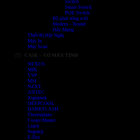
Switch
Smart Switch
POE Switch
Bộ phát sóng wifi
Modem – Router
Dây Mạng
Thiết Bị Hội Nghị
Máy In
Máy Scan
CASE – VỎ MÁY TÍNH
NEXUS
MIK
VSP
MSI
NZXT
ANTEC
Xigmatek
DEEPCOOL
DARKFLASH
Thermaltake
Cooler Master
Lianli
Segotep
E-Dra