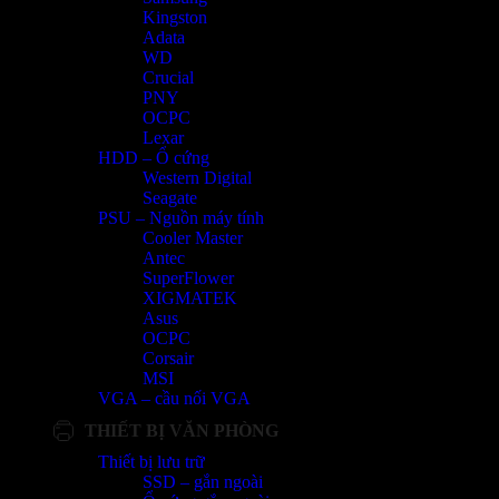
Kingston
Adata
WD
Crucial
PNY
OCPC
Lexar
HDD – Ổ cứng
Western Digital
Seagate
PSU – Nguồn máy tính
Cooler Master
Antec
SuperFlower
XIGMATEK
Asus
OCPC
Corsair
MSI
VGA – cầu nối VGA
THIẾT BỊ VĂN PHÒNG
Thiết bị lưu trữ
SSD – gắn ngoài