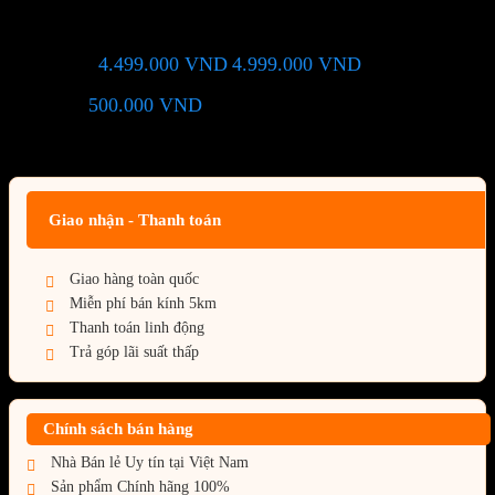
DDR5 (Bluetooth)
4.499.000
VND
4.999.000
VND
Giá chỉ còn:
-10%
500.000
VND
(Tiết kiệm:
)
Giá BiG Sale - Không áp dụng kèm các Khuyến Mãi khác
Giao nhận - Thanh toán
Giao hàng toàn quốc
Miễn phí bán kính 5km
Thanh toán linh động
Trả góp lãi suất thấp
Chính sách bán hàng
Nhà Bán lẻ Uy tín tại Việt Nam
Sản phẩm Chính hãng 100%