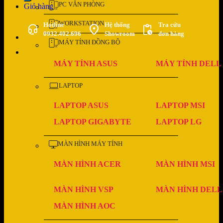
PC VĂN PHÒNG
Giỏ hàng
WORKSTATION
Hotline
Hệ thống
Tra cứu
0932.402.696
Showroom
đơn hàng
MÁY TÍNH ĐỒNG BỘ
MÁY TÍNH ASUS
MÁY TÍNH DELL
LAPTOP
LAPTOP ASUS
LAPTOP MSI
LAPTOP GIGABYTE
LAPTOP LG
MÀN HÌNH MÁY TÍNH
MÀN HÌNH ACER
MÀN HÌNH MSI
MÀN HÌNH VSP
MÀN HÌNH DELL
MÀN HÌNH AOC