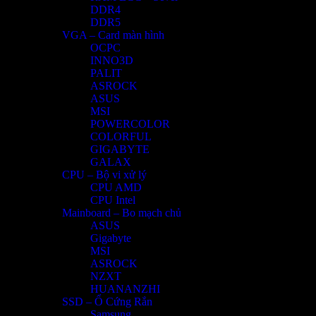
DDR4
DDR5
VGA – Card màn hình
OCPC
INNO3D
PALIT
ASROCK
ASUS
MSI
POWERCOLOR
COLORFUL
GIGABYTE
GALAX
CPU – Bộ vi xử lý
CPU AMD
CPU Intel
Mainboard – Bo mạch chủ
ASUS
Gigabyte
MSI
ASROCK
NZXT
HUANANZHI
SSD – Ổ Cứng Rắn
Samsung