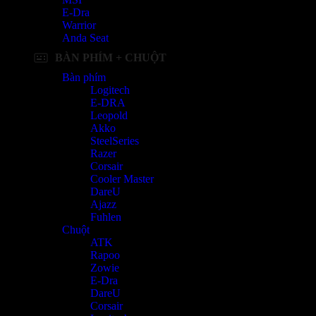
E-Dra
Warrior
Anda Seat
BÀN PHÍM + CHUỘT
Bàn phím
Logitech
E-DRA
Leopold
Akko
SteelSeries
Razer
Corsair
Cooler Master
DareU
Ajazz
Fuhlen
Chuột
ATK
Rapoo
Zowie
E-Dra
DareU
Corsair