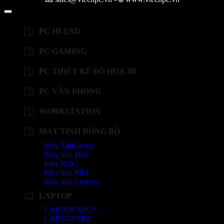
PC HI-END
PC GAMING
PC THIẾT KẾ ĐỒ HỌA 3D
PC VĂN PHÒNG
WORKSTATION
MÁY TÍNH ĐỒNG BỘ
Máy Tính Asus
Máy tính Dell
Intel NUC
Máy tính MSI
Máy tính Lenovo
LAPTOP
LAPTOP ASUS
LAPTOP MSI