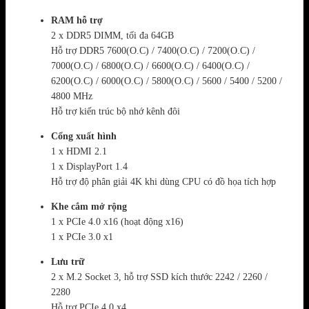
RAM hỗ trợ
2 x DDR5 DIMM, tối đa 64GB
Hỗ trợ DDR5 7600(O.C) / 7400(O.C) / 7200(O.C) /
7000(O.C) / 6800(O.C) / 6600(O.C) / 6400(O.C) /
6200(O.C) / 6000(O.C) / 5800(O.C) / 5600 / 5400 / 5200 /
4800 MHz
Hỗ trợ kiến trúc bộ nhớ kênh đôi
Cổng xuất hình
1 x HDMI 2.1
1 x DisplayPort 1.4
Hỗ trợ độ phân giải 4K khi dùng CPU có đồ họa tích hợp
Khe cắm mở rộng
1 x PCIe 4.0 x16 (hoạt động x16)
1 x PCIe 3.0 x1
Lưu trữ
2 x M.2 Socket 3, hỗ trợ SSD kích thước 2242 / 2260 /
2280
Hỗ trợ PCIe 4.0 x4