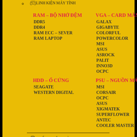
LINH KIỆN MÁY TÍNH
RAM – BỘ NHỚ ĐỆM
VGA – CARD MÀ
DDR5
GALAX
DDR4
GIGABYTE
RAM ECC – SEVER
COLORFUL
RAM LAPTOP
POWERCOLOR
MSI
ASUS
ASROCK
PALIT
INNO3D
OCPC
HDD – Ổ CỨNG
PSU – NGUỒN M
SEAGATE
MSI
WESTERN DIGITAL
CORSAIR
OCPC
ASUS
XIGMATEK
SUPERFLOWER
ANTEC
COOLER MASTER