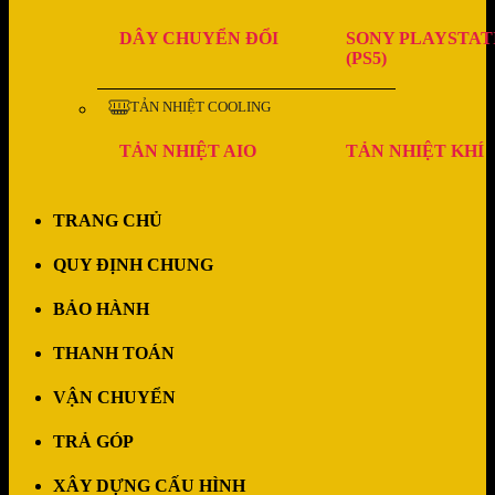
DÂY CHUYỂN ĐỔI
SONY PLAYSTAT
(PS5)
TẢN NHIỆT COOLING
TẢN NHIỆT AIO
TẢN NHIỆT KHÍ
TRANG CHỦ
QUY ĐỊNH CHUNG
BẢO HÀNH
THANH TOÁN
VẬN CHUYỂN
TRẢ GÓP
XÂY DỰNG CẤU HÌNH