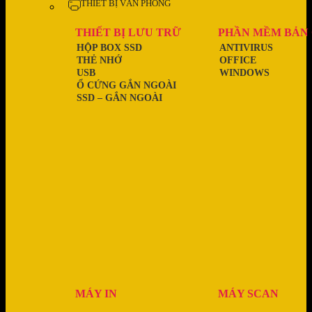
THIẾT BỊ VĂN PHÒNG
THIẾT BỊ LƯU TRỮ
PHẦN MỀM BẢN
HỘP BOX SSD
ANTIVIRUS
THẺ NHỚ
OFFICE
USB
WINDOWS
Ổ CỨNG GẮN NGOÀI
SSD – GẮN NGOÀI
MÁY IN
MÁY SCAN