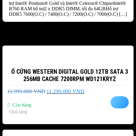
trợ Intel® Pentium® Gold và Intel® Celeron® ChipsetIntel®
B760 RAM hỗ trợ2 x DDR5 DIMM, tối đa 64GBHỗ trợ
DDR5 7600(O.C) / 7400(O.C) / 7200(O.C) / 7000(O.C) […]
Sản phẩm tương tự
-6%
Ổ CỨNG WESTERN DIGITAL GOLD 12TB SATA 3
256MB CACHE 7200RPM WD121KRYZ
Giá
Giá
11.999.000
VND
11.299.000
VND
gốc
hiện
là:
tại
Còn hàng
11.999.000 VND.
là:
Quà tặng
11.299.000 VND.
-10%