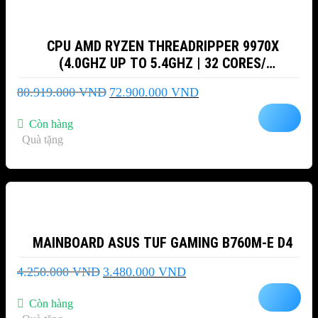
CPU AMD RYZEN THREADRIPPER 9970X
(4.0GHZ UP TO 5.4GHZ | 32 CORES/
64THREADS | 160 MB CACHE| PCIE 5.0)
Giá
Giá
80.919.000
VND
72.900.000
VND
gốc
hiện
là:
tại
Còn hàng
80.919.000 VND.
là:
Quà tặng
72.900.000 VND.
-18%
MAINBOARD ASUS TUF GAMING B760M-E D4
Giá
Giá
4.250.000
VND
3.480.000
VND
gốc
hiện
là:
tại
Còn hàng
4.250.000 VND.
là: