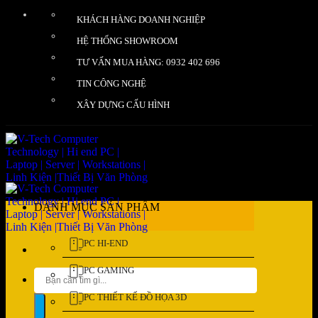
Bỏ
KHÁCH HÀNG DOANH NGHIỆP
qua
nội
HỆ THỐNG SHOWROOM
dung
TƯ VẤN MUA HÀNG: 0932 402 696
TIN CÔNG NGHỆ
XÂY DỰNG CẤU HÌNH
DANH MỤC SẢN PHẨM
PC HI-END
PC GAMING
Tìm
kiếm:
PC THIẾT KẾ ĐỒ HỌA 3D