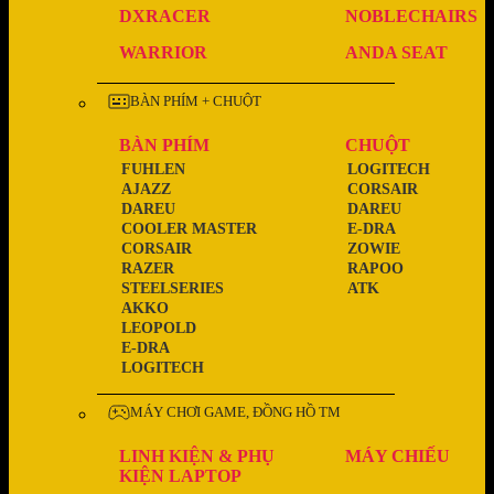
DXRACER
NOBLECHAIRS
WARRIOR
ANDA SEAT
BÀN PHÍM + CHUỘT
BÀN PHÍM
CHUỘT
FUHLEN
LOGITECH
AJAZZ
CORSAIR
DAREU
DAREU
COOLER MASTER
E-DRA
CORSAIR
ZOWIE
RAZER
RAPOO
STEELSERIES
ATK
AKKO
LEOPOLD
E-DRA
LOGITECH
MÁY CHƠI GAME, ĐỒNG HỒ TM
LINH KIỆN & PHỤ
MÁY CHIẾU
KIỆN LAPTOP