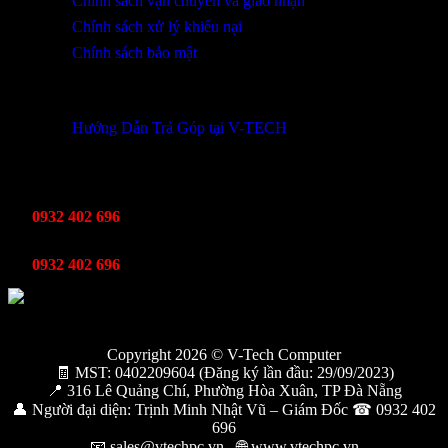
Chính sách vận chuyển và giao nhận
Chính sách xử lý khiếu nại
Chính sách bảo mật
THÔNG TIN KHUYẾN MÃI
Hướng Dẫn Trả Góp tại V-TECH
TỔNG ĐÀI HỖ TRỢ
Kinh Doanh
0932 402 696
Kỹ thuật bảo hành
0932 402 696
Copyright 2026 © V-Tech Computer
🧾 MST: 0402209604 (Đăng ký lần đầu: 29/09/2023)
📍 316 Lê Quảng Chí, Phường Hòa Xuân, TP Đà Nẵng
👤 Người đại diện: Trịnh Minh Nhật Vũ – Giám Đốc ☎ 0932 402
696
📧 sales@vtechpc.vn - 🌐 www.vtechpc.vn