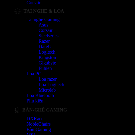
Corsair
TAI NGHE & LOA
Tai nghe Gaming
Asus
Corsair
Steelseries
Razer
DareU
Logitech
Kingston
Gigabyte
Fuhlen
Loa PC
Loa razer
Loa Logitech
Microlab
Loa Bluetooth
Phụ kiện
BÀN-GHẾ GAMING
DXRacer
NobleChairs
Bàn Gaming
MSI