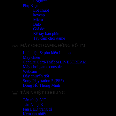
Logitech
Phụ Kiện
Lót chuột
keycap
Micro
Balo
Giá đỡ
Kê tay bàn phím
Tay cầm chơi game
MÁY CHƠI GAME, ĐỒNG HỒ TM
Linh kiện & phụ kiện Laptop
Máy chiếu
Capture Card-Thiết bị LIVESTREAM
Máy chơi game console
Webcam
Dây chuyển đổi
Sony Playstation 5 (PS5)
Đồng Hồ Thông Minh
TẢN NHIỆT COOLING
Tản nhiệt AIO
Tản Nhiệt Khí
Fan LED trang trí
Kem tản nhiệt