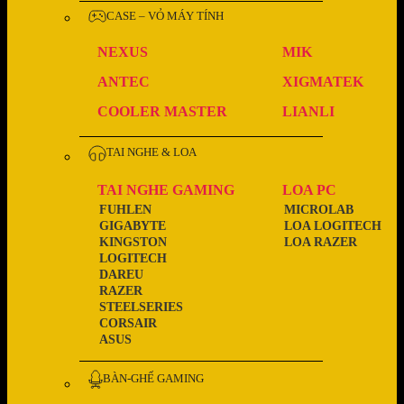
CASE – VỎ MÁY TÍNH
NEXUS
MIK
ANTEC
XIGMATEK
COOLER MASTER
LIANLI
TAI NGHE & LOA
TAI NGHE GAMING
LOA PC
FUHLEN
MICROLAB
GIGABYTE
LOA LOGITECH
KINGSTON
LOA RAZER
LOGITECH
DAREU
RAZER
STEELSERIES
CORSAIR
ASUS
BÀN-GHẾ GAMING