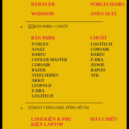
DXRACER
NOBLECHAIRS
WARRIOR
ANDA SEAT
BÀN PHÍM + CHUỘT
BÀN PHÍM
CHUỘT
FUHLEN
LOGITECH
AJAZZ
CORSAIR
DAREU
DAREU
COOLER MASTER
E-DRA
CORSAIR
ZOWIE
RAZER
RAPOO
STEELSERIES
ATK
AKKO
LEOPOLD
E-DRA
LOGITECH
MÁY CHƠI GAME, ĐỒNG HỒ TM
LINH KIỆN & PHỤ
MÁY CHIẾU
KIỆN LAPTOP