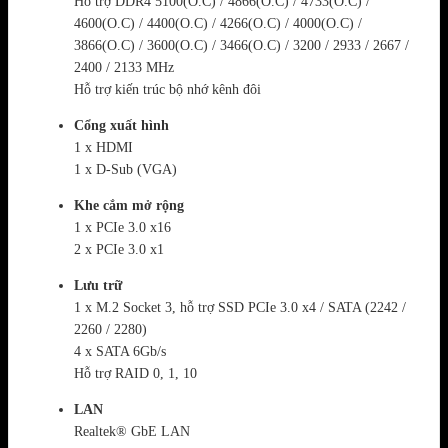
Hỗ trợ DDR4 5100(O.C) / 4866(O.C) / 4733(O.C) /
4600(O.C) / 4400(O.C) / 4266(O.C) / 4000(O.C) /
3866(O.C) / 3600(O.C) / 3466(O.C) / 3200 / 2933 / 2667 /
2400 / 2133 MHz
Hỗ trợ kiến trúc bộ nhớ kênh đôi
Cổng xuất hình
1 x HDMI
1 x D-Sub (VGA)
Khe cắm mở rộng
1 x PCIe 3.0 x16
2 x PCIe 3.0 x1
Lưu trữ
1 x M.2 Socket 3, hỗ trợ SSD PCIe 3.0 x4 / SATA (2242 /
2260 / 2280)
4 x SATA 6Gb/s
Hỗ trợ RAID 0, 1, 10
LAN
Realtek® GbE LAN