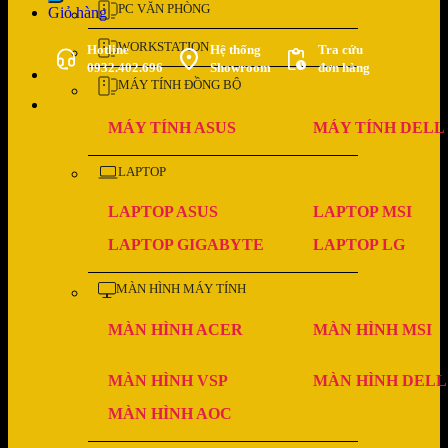
PC VĂN PHÒNG
Giỏ hàng
WORKSTATION
Hotline
Hệ thống
Tra cứu
0932.402.696
Showroom
đơn hàng
MÁY TÍNH ĐỒNG BỘ
MÁY TÍNH ASUS
MÁY TÍNH DELL
LAPTOP
LAPTOP ASUS
LAPTOP MSI
LAPTOP GIGABYTE
LAPTOP LG
MÀN HÌNH MÁY TÍNH
MÀN HÌNH ACER
MÀN HÌNH MSI
MÀN HÌNH VSP
MÀN HÌNH DELL
MÀN HÌNH AOC