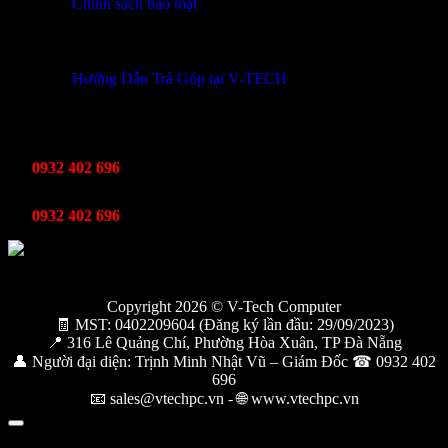
Chính sách bảo mật
THÔNG TIN KHUYẾN MÃI
Hướng Dẫn Trả Góp tại V-TECH
TỔNG ĐÀI HỖ TRỢ
Kinh Doanh
0932 402 696
Kỹ thuật bảo hành
0932 402 696
Copyright 2026 © V-Tech Computer
🧾 MST: 0402209604 (Đăng ký lần đầu: 29/09/2023)
📍 316 Lê Quảng Chí, Phường Hòa Xuân, TP Đà Nẵng
👤 Người đại diện: Trịnh Minh Nhật Vũ – Giám Đốc ☎ 0932 402
696
📧 sales@vtechpc.vn - 🌐 www.vtechpc.vn