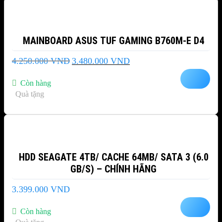
MAINBOARD ASUS TUF GAMING B760M-E D4
Giá
Giá
4.250.000
VND
3.480.000
VND
gốc
hiện
là:
tại
Còn hàng
4.250.000 VND.
là:
Quà tặng
3.480.000 VND.
HDD SEAGATE 4TB/ CACHE 64MB/ SATA 3 (6.0
GB/S) – CHÍNH HÃNG
3.399.000
VND
Còn hàng