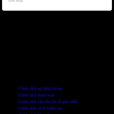
Quà tặng
Sản phẩm đã xem
Bạn chưa xem sản phẩm nào.
THÔNG TIN LIÊN HỆ
SHOWROOM ĐÀ NẴNG
316 Lê Quảng Chí, Phường Hòa Xuân, TP Đà Nẵng
0932 402 696 / 039.333.9969
HỖ TRỢ KHÁCH HÀNG
Chính sách qui định chung
Chính sách thanh toán
Chính sách vận chuyển và giao nhận
Chính sách xử lý khiếu nại