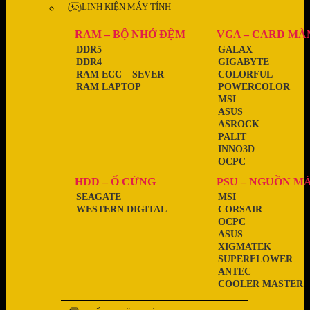
LINH KIỆN MÁY TÍNH
RAM – BỘ NHỚ ĐỆM
VGA – CARD MÀ
DDR5
GALAX
DDR4
GIGABYTE
RAM ECC – SEVER
COLORFUL
RAM LAPTOP
POWERCOLOR
MSI
ASUS
ASROCK
PALIT
INNO3D
OCPC
HDD – Ổ CỨNG
PSU – NGUỒN M
SEAGATE
MSI
WESTERN DIGITAL
CORSAIR
OCPC
ASUS
XIGMATEK
SUPERFLOWER
ANTEC
COOLER MASTER