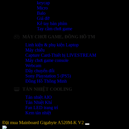
keycap
Micro
Balo
Giá đỡ
Kê tay bàn phím
Tay cầm chơi game
MÁY CHƠI GAME, ĐỒNG HỒ TM
Linh kiện & phụ kiện Laptop
Máy chiếu
Capture Card-Thiết bị LIVESTREAM
Máy chơi game console
Webcam
Dây chuyển đổi
Sony Playstation 5 (PS5)
Đồng Hồ Thông Minh
TẢN NHIỆT COOLING
Tản nhiệt AIO
Tản Nhiệt Khí
Fan LED trang trí
Kem tản nhiệt
Đặt mua Mainboard Gigabyte A520M-K V2