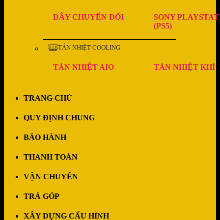
DÂY CHUYỂN ĐỔI
SONY PLAYSTAT
(PS5)
TẢN NHIỆT COOLING
TẢN NHIỆT AIO
TẢN NHIỆT KHÍ
TRANG CHỦ
QUY ĐỊNH CHUNG
BẢO HÀNH
THANH TOÁN
VẬN CHUYỂN
TRẢ GÓP
XÂY DỰNG CẤU HÌNH