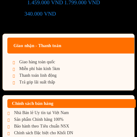
1.459.000
VND
1.799.000
VND
Giá chỉ còn:
-19%
340.000
VND
(Tiết kiệm:
)
Giá BiG Sale - Không áp dụng kèm các Khuyến Mãi khác
Giao nhận - Thanh toán
Giao hàng toàn quốc
Miễn phí bán kính 5km
Thanh toán linh động
Trả góp lãi suất thấp
Chính sách bán hàng
Nhà Bán lẻ Uy tín tại Việt Nam
Sản phẩm Chính hãng 100%
Bảo hành theo Tiêu chuẩn NSX
Chính sách Đặc biệt cho Khối DN