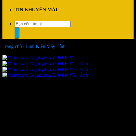
TIN KHUYẾN MÃI
Tìm
kiếm:
Trang chủ
/
Linh Kiện Máy Tính
-19%
Mainboard Gigabyte A520M-K
V2