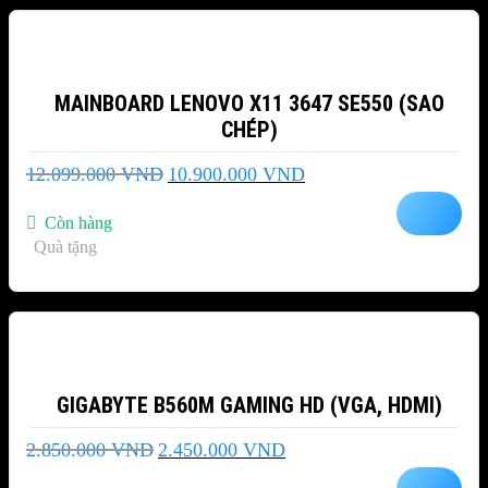
MAINBOARD LENOVO X11 3647 SE550 (SAO
CHÉP)
Giá
Giá
12.099.000
VND
10.900.000
VND
gốc
hiện
là:
tại
Còn hàng
12.099.000 VND.
là:
Quà tặng
10.900.000 VND.
-14%
GIGABYTE B560M GAMING HD (VGA, HDMI)
Giá
Giá
2.850.000
VND
2.450.000
VND
gốc
hiện
là:
tại