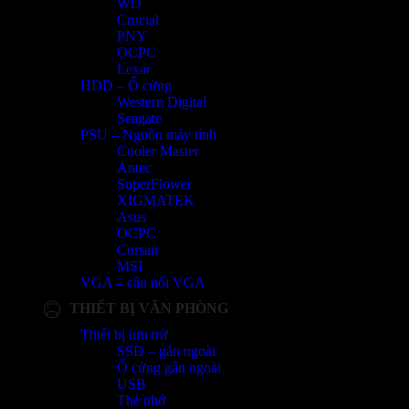
WD
Crucial
PNY
OCPC
Lexar
HDD – Ổ cứng
Western Digital
Seagate
PSU – Nguồn máy tính
Cooler Master
Antec
SuperFlower
XIGMATEK
Asus
OCPC
Corsair
MSI
VGA – cầu nối VGA
THIẾT BỊ VĂN PHÒNG
Thiết bị lưu trữ
SSD – gắn ngoài
Ổ cứng gắn ngoài
USB
Thẻ nhớ