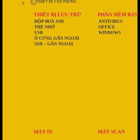
THIẾT BỊ VĂN PHÒNG
THIẾT BỊ LƯU TRỮ
PHẦN MỀM BẢN
HỘP BOX SSD
ANTIVIRUS
THẺ NHỚ
OFFICE
USB
WINDOWS
Ổ CỨNG GẮN NGOÀI
SSD – GẮN NGOÀI
MÁY IN
MÁY SCAN