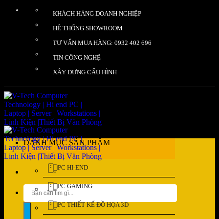
Bỏ
KHÁCH HÀNG DOANH NGHIỆP
qua
nội
HỆ THỐNG SHOWROOM
dung
TƯ VẤN MUA HÀNG: 0932 402 696
TIN CÔNG NGHỆ
XÂY DỰNG CẤU HÌNH
DANH MỤC SẢN PHẨM
PC HI-END
PC GAMING
Tìm
kiếm:
PC THIẾT KẾ ĐỒ HỌA 3D