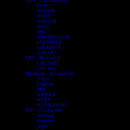
VGA – Card màn hình
OCPC
INNO3D
PALIT
ASROCK
ASUS
MSI
POWERCOLOR
COLORFUL
GIGABYTE
GALAX
CPU – Bộ vi xử lý
CPU AMD
CPU Intel
Mainboard – Bo mạch chủ
ASUS
Gigabyte
MSI
ASROCK
NZXT
HUANANZHI
SSD – Ổ Cứng Rắn
Samsung
Kingston
Adata