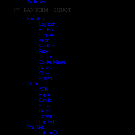
Anda Seat
BÀN PHÍM + CHUỘT
Bàn phím
Logitech
E-DRA
Leopold
Akko
SteelSeries
Razer
Corsair
Cooler Master
DareU
Ajazz
Fuhlen
Chuột
ATK
Rapoo
Zowie
E-Dra
DareU
Corsair
Logitech
Phụ Kiện
Lót chuột