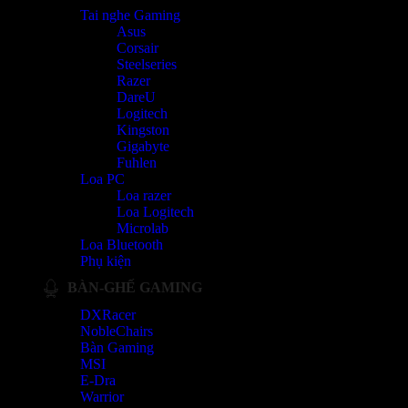
Tai nghe Gaming
Asus
Corsair
Steelseries
Razer
DareU
Logitech
Kingston
Gigabyte
Fuhlen
Loa PC
Loa razer
Loa Logitech
Microlab
Loa Bluetooth
Phụ kiện
BÀN-GHẾ GAMING
DXRacer
NobleChairs
Bàn Gaming
MSI
E-Dra
Warrior