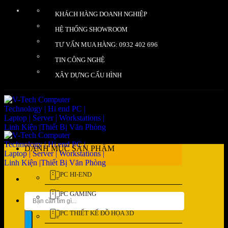
Bỏ
KHÁCH HÀNG DOANH NGHIỆP
qua
nội
HỆ THỐNG SHOWROOM
dung
TƯ VẤN MUA HÀNG: 0932 402 696
TIN CÔNG NGHỆ
XÂY DỰNG CẤU HÌNH
DANH MỤC SẢN PHẨM
PC HI-END
PC GAMING
Tìm
kiếm:
PC THIẾT KẾ ĐỒ HỌA 3D