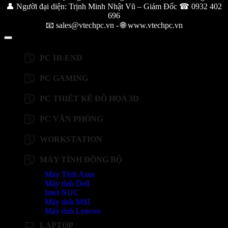
👤 Người đại diện: Trịnh Minh Nhật Vũ – Giám Đốc ☎ 0932 402
696
📧 sales@vtechpc.vn - 🌐 www.vtechpc.vn
PC HI-END
PC GAMING
PC THIẾT KẾ ĐỒ HỌA 3D
PC VĂN PHÒNG
WORKSTATION
MÁY TÍNH ĐỒNG BỘ
Máy Tính Asus
Máy tính Dell
Intel NUC
Máy tính MSI
Máy tính Lenovo
LAPTOP