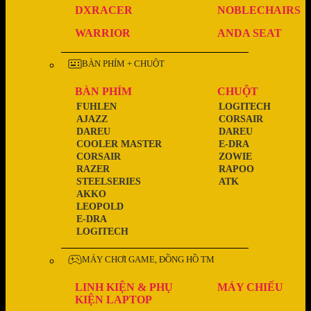
DXRACER
NOBLECHAIRS
WARRIOR
ANDA SEAT
BÀN PHÍM + CHUỘT
BÀN PHÍM
CHUỘT
FUHLEN
LOGITECH
AJAZZ
CORSAIR
DAREU
DAREU
COOLER MASTER
E-DRA
CORSAIR
ZOWIE
RAZER
RAPOO
STEELSERIES
ATK
AKKO
LEOPOLD
E-DRA
LOGITECH
MÁY CHƠI GAME, ĐỒNG HỒ TM
LINH KIỆN & PHỤ
MÁY CHIẾU
KIỆN LAPTOP