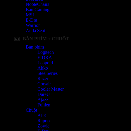
NobleChairs
Bàn Gaming
MSI
E-Dra
Warrior
Anda Seat
BÀN PHÍM + CHUỘT
Bàn phím
Logitech
E-DRA
Leopold
Akko
SteelSeries
Razer
Corsair
Cooler Master
DareU
Ajazz
Fuhlen
Chuột
ATK
Rapoo
Zowie