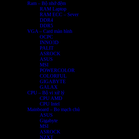
Ram – Bộ nhớ đệm
RAM Laptop
RAM ECC – Sever
DDR4
DDR5
VGA – Card màn hình
OCPC
INNO3D
PALIT
ASROCK
ASUS
MSI
POWERCOLOR
COLORFUL
GIGABYTE
GALAX
CPU – Bộ vi xử lý
CPU AMD
CPU Intel
Mainboard – Bo mạch chủ
ASUS
Gigabyte
MSI
ASROCK
NZXT