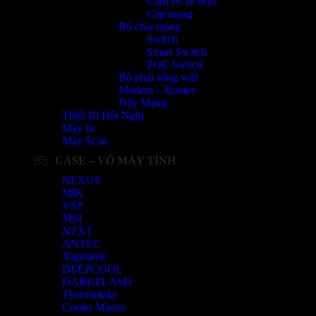
Card PCIe Wifi
Cáp mạng
Bộ chia mạng
Switch
Smart Switch
POE Switch
Bộ phát sóng wifi
Modem – Router
Dây Mạng
Thiết Bị Hội Nghị
Máy In
Máy Scan
CASE – VỎ MÁY TÍNH
NEXUS
MIK
VSP
MSI
NZXT
ANTEC
Xigmatek
DEEPCOOL
DARKFLASH
Thermaltake
Cooler Master