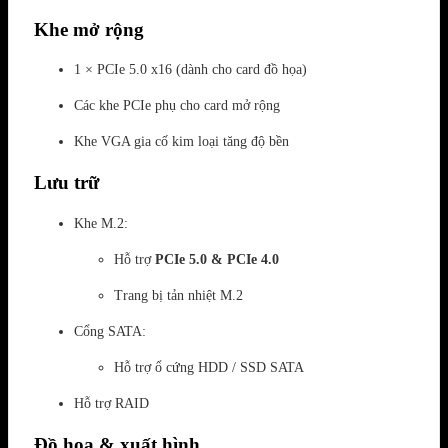
Khe mở rộng
1 × PCIe 5.0 x16 (dành cho card đồ họa)
Các khe PCIe phụ cho card mở rộng
Khe VGA gia cố kim loại tăng độ bền
Lưu trữ
Khe M.2:
Hỗ trợ
PCIe 5.0 & PCIe 4.0
Trang bị tản nhiệt M.2
Cổng SATA:
Hỗ trợ ổ cứng HDD / SSD SATA
Hỗ trợ RAID
Đồ họa & xuất hình