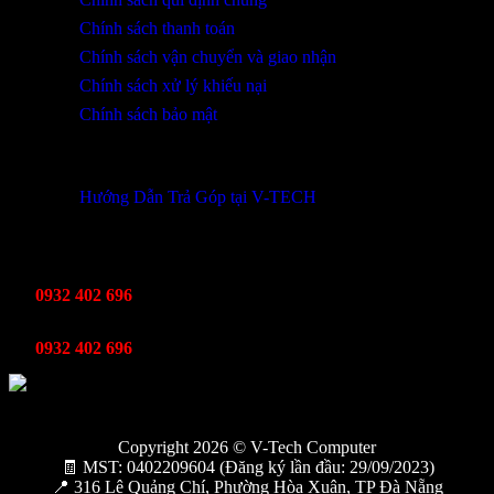
Chính sách thanh toán
Chính sách vận chuyển và giao nhận
Chính sách xử lý khiếu nại
Chính sách bảo mật
THÔNG TIN KHUYẾN MÃI
Hướng Dẫn Trả Góp tại V-TECH
TỔNG ĐÀI HỖ TRỢ
Kinh Doanh
0932 402 696
Kỹ thuật bảo hành
0932 402 696
Copyright 2026 © V-Tech Computer
🧾 MST: 0402209604 (Đăng ký lần đầu: 29/09/2023)
📍 316 Lê Quảng Chí, Phường Hòa Xuân, TP Đà Nẵng