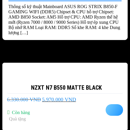
Thông số kỹ thuật Mainboard ASUS ROG STRIX B850-F
GAMING WIFI (DDR5) Chipset & CPU hỗ trợ Chipset:
AMD B850 Socket: AM5 Hỗ trợ CPU: AMD Ryzen thế hệ
mới (Ryzen 7000 / 8000 / 9000 Series) Hỗ trợ ép xung CPU
Bộ nhớ RAM Loại RAM: DDR5 Số khe RAM: 4 khe Dung
lượng […]
Sản phẩm tương tự
-6%
NZXT N7 B550 MATTE BLACK
Giá
Giá
6.330.000
VND
5.970.000
VND
gốc
hiện
là:
tại
Còn hàng
6.330.000 VND.
là:
Quà tặng
5.970.000 VND.