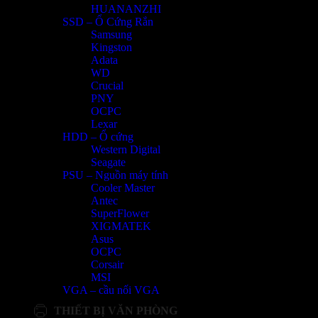
HUANANZHI
SSD – Ổ Cứng Rắn
Samsung
Kingston
Adata
WD
Crucial
PNY
OCPC
Lexar
HDD – Ổ cứng
Western Digital
Seagate
PSU – Nguồn máy tính
Cooler Master
Antec
SuperFlower
XIGMATEK
Asus
OCPC
Corsair
MSI
VGA – cầu nối VGA
THIẾT BỊ VĂN PHÒNG