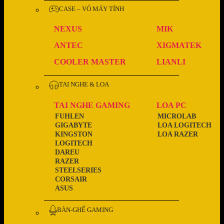
CASE – VỎ MÁY TÍNH
NEXUS
MIK
ANTEC
XIGMATEK
COOLER MASTER
LIANLI
TAI NGHE & LOA
TAI NGHE GAMING
LOA PC
FUHLEN
MICROLAB
GIGABYTE
LOA LOGITECH
KINGSTON
LOA RAZER
LOGITECH
DAREU
RAZER
STEELSERIES
CORSAIR
ASUS
BÀN-GHẾ GAMING