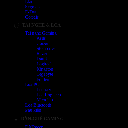
Lianli
Segotep
E-Dra
Corsair
TAI NGHE & LOA
Tai nghe Gaming
Asus
Corsair
Steelseries
Razer
DareU
Logitech
Kingston
Gigabyte
Fuhlen
Loa PC
Loa razer
Loa Logitech
Microlab
Loa Bluetooth
Phụ kiện
BÀN-GHẾ GAMING
DXRacer