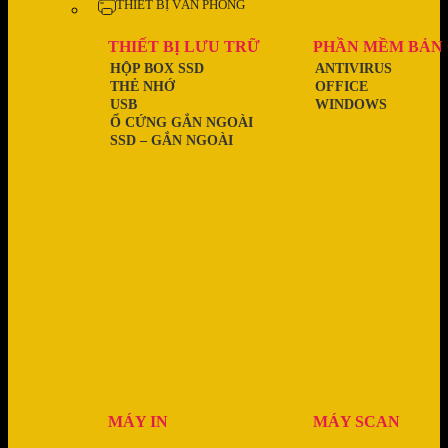
THIẾT BỊ VĂN PHÒNG
THIẾT BỊ LƯU TRỮ
PHẦN MỀM BẢN
HỘP BOX SSD
ANTIVIRUS
THẺ NHỚ
OFFICE
USB
WINDOWS
Ổ CỨNG GẮN NGOÀI
SSD – GẮN NGOÀI
MÁY IN
MÁY SCAN