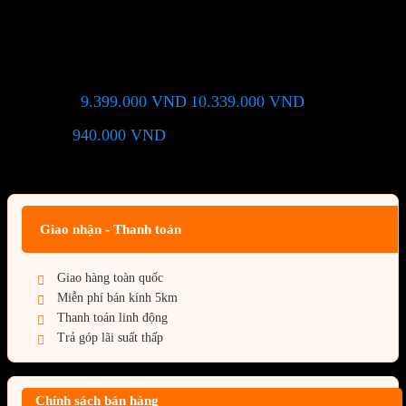
Mainboard Asus ROG STRIX
B850-F GAMING WIFI DDR5
9.399.000
VND
10.339.000
VND
Giá chỉ còn:
-9%
940.000
VND
(Tiết kiệm:
)
Giá BiG Sale - Không áp dụng kèm các Khuyến Mãi khác
Giao nhận - Thanh toán
Giao hàng toàn quốc
Miễn phí bán kính 5km
Thanh toán linh động
Trả góp lãi suất thấp
Chính sách bán hàng