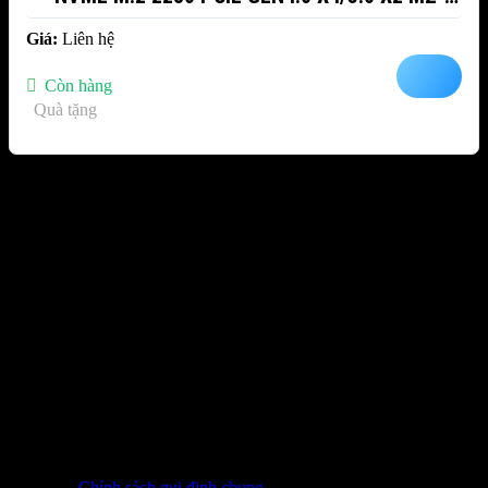
V9S1T0BW
Giá:
Liên hệ
Còn hàng
Quà tặng
Sản phẩm đã xem
Bạn chưa xem sản phẩm nào.
THÔNG TIN LIÊN HỆ
SHOWROOM ĐÀ NẴNG
316 Lê Quảng Chí, Phường Hòa Xuân, TP Đà Nẵng
0932 402 696 / 039.333.9969
HỖ TRỢ KHÁCH HÀNG
Chính sách qui định chung