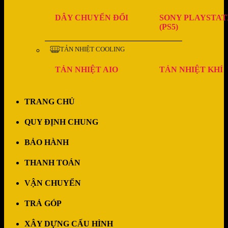
DÂY CHUYỂN ĐỔI
SONY PLAYSTAT
(PS5)
TẢN NHIỆT COOLING
TẢN NHIỆT AIO
TẢN NHIỆT KHÍ
TRANG CHỦ
QUY ĐỊNH CHUNG
BẢO HÀNH
THANH TOÁN
VẬN CHUYỂN
TRẢ GÓP
XÂY DỰNG CẤU HÌNH