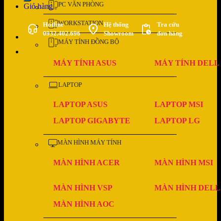
PC VĂN PHÒNG
Giỏ hàng
WORKSTATION
Hotline
Hệ thống
Tra cứu
0932.402.696
Showroom
đơn hàng
MÁY TÍNH ĐỒNG BỘ
MÁY TÍNH ASUS
MÁY TÍNH DELL
LAPTOP
LAPTOP ASUS
LAPTOP MSI
LAPTOP GIGABYTE
LAPTOP LG
MÀN HÌNH MÁY TÍNH
MÀN HÌNH ACER
MÀN HÌNH MSI
MÀN HÌNH VSP
MÀN HÌNH DELL
MÀN HÌNH AOC