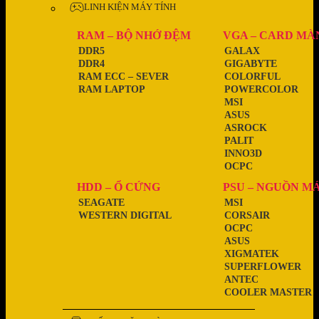
LINH KIỆN MÁY TÍNH
RAM – BỘ NHỚ ĐỆM
VGA – CARD MÀ
DDR5
GALAX
DDR4
GIGABYTE
RAM ECC – SEVER
COLORFUL
RAM LAPTOP
POWERCOLOR
MSI
ASUS
ASROCK
PALIT
INNO3D
OCPC
HDD – Ổ CỨNG
PSU – NGUỒN M
SEAGATE
MSI
WESTERN DIGITAL
CORSAIR
OCPC
ASUS
XIGMATEK
SUPERFLOWER
ANTEC
COOLER MASTER