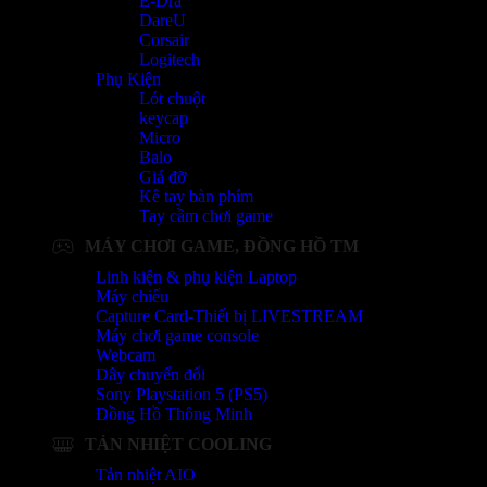
E-Dra
DareU
Corsair
Logitech
Phụ Kiện
Lót chuột
keycap
Micro
Balo
Giá đỡ
Kê tay bàn phím
Tay cầm chơi game
MÁY CHƠI GAME, ĐỒNG HỒ TM
Linh kiện & phụ kiện Laptop
Máy chiếu
Capture Card-Thiết bị LIVESTREAM
Máy chơi game console
Webcam
Dây chuyển đổi
Sony Playstation 5 (PS5)
Đồng Hồ Thông Minh
TẢN NHIỆT COOLING
Tản nhiệt AIO