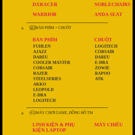
DXRACER
NOBLECHAIRS
WARRIOR
ANDA SEAT
BÀN PHÍM + CHUỘT
BÀN PHÍM
CHUỘT
FUHLEN
LOGITECH
AJAZZ
CORSAIR
DAREU
DAREU
COOLER MASTER
E-DRA
CORSAIR
ZOWIE
RAZER
RAPOO
STEELSERIES
ATK
AKKO
LEOPOLD
E-DRA
LOGITECH
MÁY CHƠI GAME, ĐỒNG HỒ TM
LINH KIỆN & PHỤ
MÁY CHIẾU
KIỆN LAPTOP