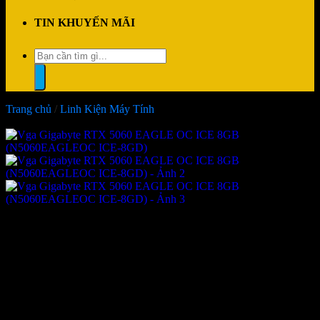
TIN KHUYẾN MÃI
Tìm
kiếm:
Trang chủ
/
Linh Kiện Máy Tính
-18%
Vga Gigabyte RTX 5060
EAGLE OC ICE 8GB