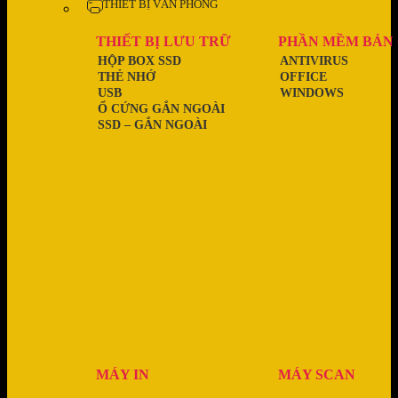
THIẾT BỊ VĂN PHÒNG
THIẾT BỊ LƯU TRỮ
PHẦN MỀM BẢN
HỘP BOX SSD
ANTIVIRUS
THẺ NHỚ
OFFICE
USB
WINDOWS
Ổ CỨNG GẮN NGOÀI
SSD – GẮN NGOÀI
MÁY IN
MÁY SCAN