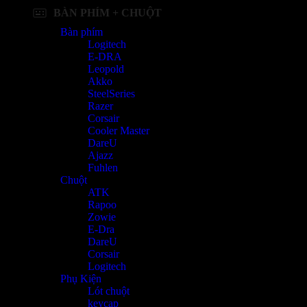
BÀN PHÍM + CHUỘT
Bàn phím
Logitech
E-DRA
Leopold
Akko
SteelSeries
Razer
Corsair
Cooler Master
DareU
Ajazz
Fuhlen
Chuột
ATK
Rapoo
Zowie
E-Dra
DareU
Corsair
Logitech
Phụ Kiện
Lót chuột
keycap