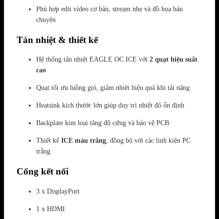
Phù hợp edit video cơ bản, stream nhẹ và đồ họa bán
chuyên
Tản nhiệt & thiết kế
Hệ thống tản nhiệt EAGLE OC ICE với
2 quạt hiệu suất
cao
Quạt tối ưu luồng gió, giảm nhiệt hiệu quả khi tải nặng
Heatsink kích thước lớn giúp duy trì nhiệt độ ổn định
Backplate kim loại tăng độ cứng và bảo vệ PCB
Thiết kế
ICE màu trắng
, đồng bộ với các linh kiện PC
trắng
Cổng kết nối
3 x DisplayPort
1 x HDMI