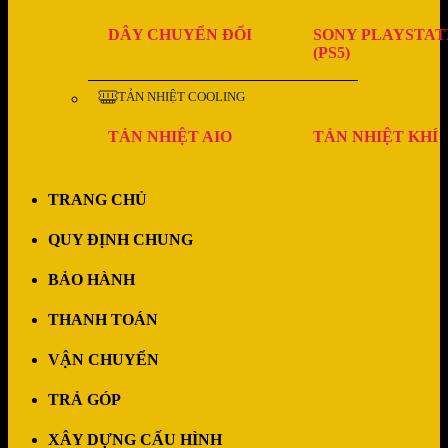
DÂY CHUYỂN ĐỔI
SONY PLAYSTAT
(PS5)
TẢN NHIỆT COOLING
TẢN NHIỆT AIO
TẢN NHIỆT KHÍ
TRANG CHỦ
QUY ĐỊNH CHUNG
BẢO HÀNH
THANH TOÁN
VẬN CHUYỂN
TRẢ GÓP
XÂY DỰNG CẤU HÌNH