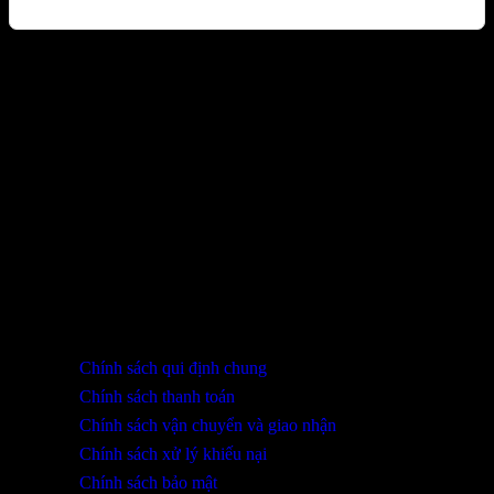
Sản phẩm đã xem
Bạn chưa xem sản phẩm nào.
THÔNG TIN LIÊN HỆ
SHOWROOM ĐÀ NẴNG
316 Lê Quảng Chí, Phường Hòa Xuân, TP Đà Nẵng
0932 402 696 / 039.333.9969
HỖ TRỢ KHÁCH HÀNG
Chính sách qui định chung
Chính sách thanh toán
Chính sách vận chuyển và giao nhận
Chính sách xử lý khiếu nại
Chính sách bảo mật