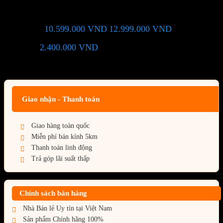
(N5060EAGLEOC ICE-8GD)
10.599.000
VND
12.999.000
VND
Giá chỉ còn:
-18%
2.400.000
VND
(Tiết kiệm:
)
Giá BiG Sale - Không áp dụng kèm các Khuyến Mãi khác
Giao nhận - Thanh toán
Giao hàng toàn quốc
Miễn phí bán kính 5km
Thanh toán linh động
Trả góp lãi suất thấp
Chính sách bán hàng
Nhà Bán lẻ Uy tín tại Việt Nam
Sản phẩm Chính hãng 100%