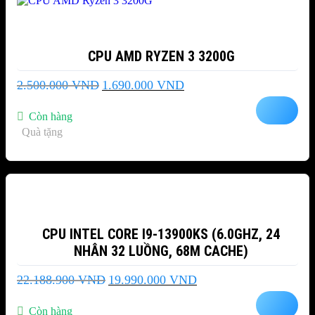
CPU AMD RYZEN 3 3200G
Giá
Giá
2.500.000
VND
1.690.000
VND
gốc
hiện
là:
tại
Còn hàng
2.500.000 VND.
là:
Quà tặng
1.690.000 VND.
-10%
CPU INTEL CORE I9-13900KS (6.0GHZ, 24
NHÂN 32 LUỒNG, 68M CACHE)
Giá
Giá
22.188.900
VND
19.990.000
VND
gốc
hiện
là:
tại
Còn hàng