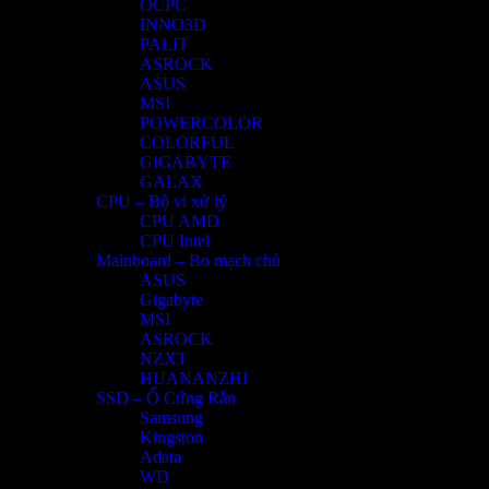
OCPC
INNO3D
PALIT
ASROCK
ASUS
MSI
POWERCOLOR
COLORFUL
GIGABYTE
GALAX
CPU – Bộ vi xử lý
CPU AMD
CPU Intel
Mainboard – Bo mạch chủ
ASUS
Gigabyte
MSI
ASROCK
NZXT
HUANANZHI
SSD – Ổ Cứng Rắn
Samsung
Kingston
Adata
WD