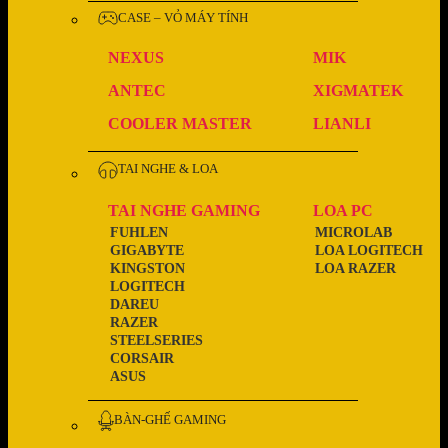
CASE – VỎ MÁY TÍNH
NEXUS
MIK
ANTEC
XIGMATEK
COOLER MASTER
LIANLI
TAI NGHE & LOA
TAI NGHE GAMING
LOA PC
FUHLEN
MICROLAB
GIGABYTE
LOA LOGITECH
KINGSTON
LOA RAZER
LOGITECH
DAREU
RAZER
STEELSERIES
CORSAIR
ASUS
BÀN-GHẾ GAMING