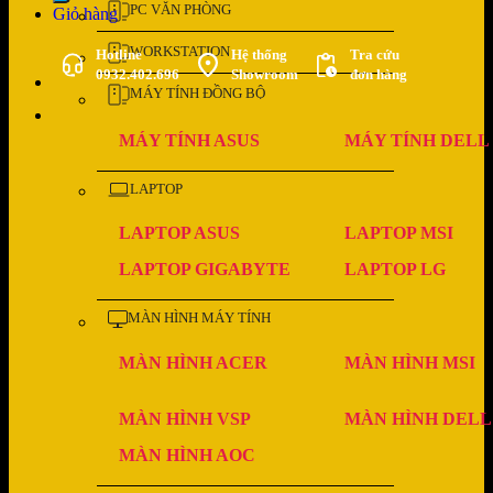
PC VĂN PHÒNG
Giỏ hàng
WORKSTATION
Hotline
Hệ thống
Tra cứu
0932.402.696
Showroom
đơn hàng
MÁY TÍNH ĐỒNG BỘ
MÁY TÍNH ASUS
MÁY TÍNH DELL
LAPTOP
LAPTOP ASUS
LAPTOP MSI
LAPTOP GIGABYTE
LAPTOP LG
MÀN HÌNH MÁY TÍNH
MÀN HÌNH ACER
MÀN HÌNH MSI
MÀN HÌNH VSP
MÀN HÌNH DELL
MÀN HÌNH AOC