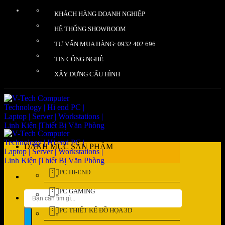
Bỏ
KHÁCH HÀNG DOANH NGHIỆP
qua
nội
HỆ THỐNG SHOWROOM
dung
TƯ VẤN MUA HÀNG: 0932 402 696
TIN CÔNG NGHỆ
XÂY DỰNG CẤU HÌNH
DANH MỤC SẢN PHẨM
PC HI-END
PC GAMING
Tìm
kiếm:
PC THIẾT KẾ ĐỒ HỌA 3D