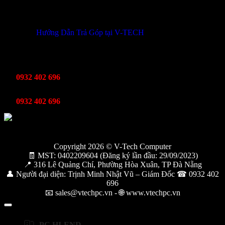
THÔNG TIN KHUYẾN MÃI
Hướng Dẫn Trả Góp tại V-TECH
TỔNG ĐÀI HỖ TRỢ
Kinh Doanh
0932 402 696
Kỹ thuật bảo hành
0932 402 696
Copyright 2026 © V-Tech Computer
🧾 MST: 0402209604 (Đăng ký lần đầu: 29/09/2023)
📍 316 Lê Quảng Chí, Phường Hòa Xuân, TP Đà Nẵng
👤 Người đại diện: Trịnh Minh Nhật Vũ – Giám Đốc ☎ 0932 402
696
📧 sales@vtechpc.vn - 🌐 www.vtechpc.vn
PC HI-END