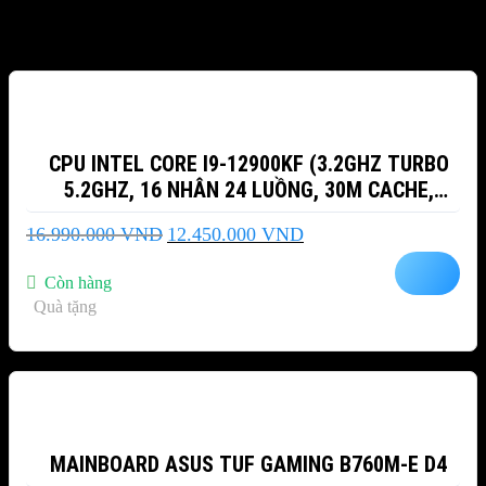
Sản phẩm tương tự
-27%
CPU INTEL CORE I9-12900KF (3.2GHZ TURBO
5.2GHZ, 16 NHÂN 24 LUỒNG, 30M CACHE,
ALDER LAKE)
Giá
Giá
16.990.000
VND
12.450.000
VND
gốc
hiện
là:
tại
Còn hàng
16.990.000 VND.
là:
Quà tặng
12.450.000 VND.
-18%
MAINBOARD ASUS TUF GAMING B760M-E D4