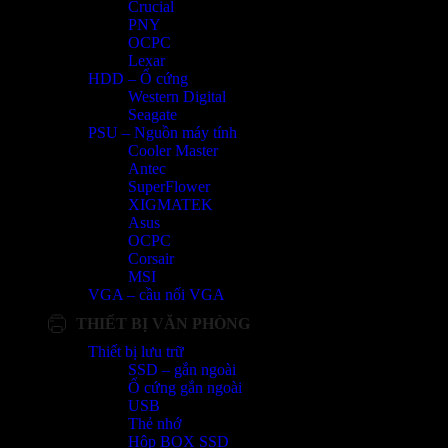
Crucial
PNY
OCPC
Lexar
HDD – Ổ cứng
Western Digital
Seagate
PSU – Nguồn máy tính
Cooler Master
Antec
SuperFlower
XIGMATEK
Asus
OCPC
Corsair
MSI
VGA – cầu nối VGA
THIẾT BỊ VĂN PHÒNG
Thiết bị lưu trữ
SSD – gắn ngoài
Ổ cứng gắn ngoài
USB
Thẻ nhớ
Hộp BOX SSD