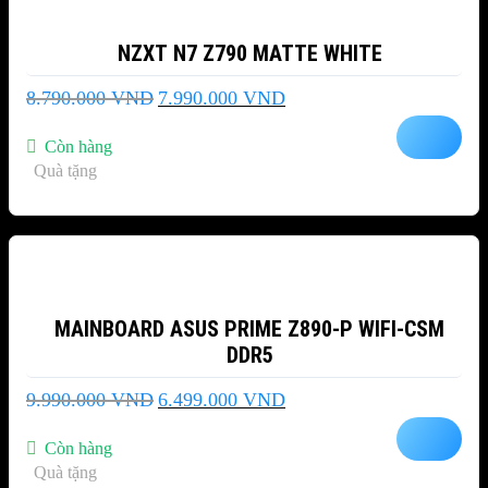
NZXT N7 Z790 MATTE WHITE
Giá
Giá
8.790.000
VND
7.990.000
VND
gốc
hiện
là:
tại
Còn hàng
8.790.000 VND.
là:
Quà tặng
7.990.000 VND.
-35%
MAINBOARD ASUS PRIME Z890-P WIFI-CSM
DDR5
Giá
Giá
9.990.000
VND
6.499.000
VND
gốc
hiện
là:
tại
Còn hàng
9.990.000 VND.
là:
Quà tặng
6.499.000 VND.