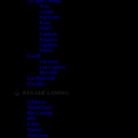
Tai nghe Gaming
Asus
Corsair
Steelseries
Razer
DareU
Logitech
Kingston
Gigabyte
Fuhlen
Loa PC
Loa razer
Loa Logitech
Microlab
Loa Bluetooth
Phụ kiện
BÀN-GHẾ GAMING
DXRacer
NobleChairs
Bàn Gaming
MSI
E-Dra
Warrior
Anda Seat