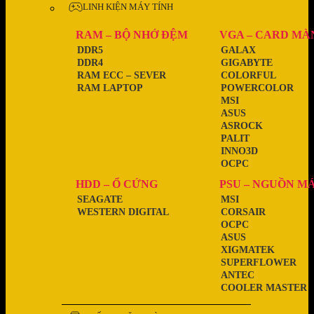
LINH KIỆN MÁY TÍNH
RAM – BỘ NHỚ ĐỆM
VGA – CARD MÀ
DDR5
GALAX
DDR4
GIGABYTE
RAM ECC – SEVER
COLORFUL
RAM LAPTOP
POWERCOLOR
MSI
ASUS
ASROCK
PALIT
INNO3D
OCPC
HDD – Ổ CỨNG
PSU – NGUỒN M
SEAGATE
MSI
WESTERN DIGITAL
CORSAIR
OCPC
ASUS
XIGMATEK
SUPERFLOWER
ANTEC
COOLER MASTER