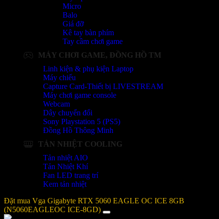
Micro
Balo
Giá đỡ
Kê tay bàn phím
Tay cầm chơi game
MÁY CHƠI GAME, ĐỒNG HỒ TM
Linh kiện & phụ kiện Laptop
Máy chiếu
Capture Card-Thiết bị LIVESTREAM
Máy chơi game console
Webcam
Dây chuyển đổi
Sony Playstation 5 (PS5)
Đồng Hồ Thông Minh
TẢN NHIỆT COOLING
Tản nhiệt AIO
Tản Nhiệt Khí
Fan LED trang trí
Kem tản nhiệt
Đặt mua Vga Gigabyte RTX 5060 EAGLE OC ICE 8GB
(N5060EAGLEOC ICE-8GD)